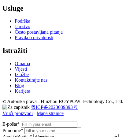
Usluge
Podrška
Jamstvo
Često postavljana pitanja
Pravila o privatnosti
Istražiti
O nama
Vijesti
Izložbe
Kontaktirajte nas
Blog
Karijera
© Autorska prava - Huizhou ROYPOW Technology Co., Ltd.
粤ICP备2023039393号
Vrući proizvodi
-
Mapa stranice
E-pošta*
Puno ime*
Zemlja/Regija*