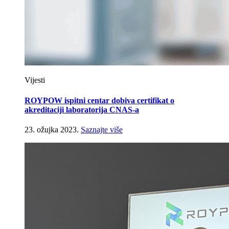
Vijesti
ROYPOW ispitni centar dobiva certifikat o
akreditaciji laboratorija CNAS-a
23. ožujka 2023.
Saznajte više