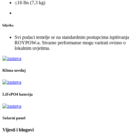
≤16 lbs (7,3 kg)
bilješka
Svi podaci temelje se na standardnim postupcima ispitivanja
ROYPOW-a. Stvarne performanse mogu varirati ovisno o
lokalnim uvjetima.
Klima uređaj
LiFePO4 baterija
Solarni panel
Vijesti i blogovi