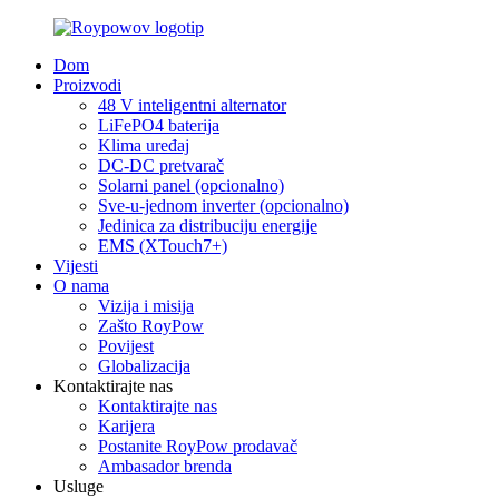
Dom
Proizvodi
48 V inteligentni alternator
LiFePO4 baterija
Klima uređaj
DC-DC pretvarač
Solarni panel (opcionalno)
Sve-u-jednom inverter (opcionalno)
Jedinica za distribuciju energije
EMS (XTouch7+)
Vijesti
O nama
Vizija i misija
Zašto RoyPow
Povijest
Globalizacija
Kontaktirajte nas
Kontaktirajte nas
Karijera
Postanite RoyPow prodavač
Ambasador brenda
Usluge