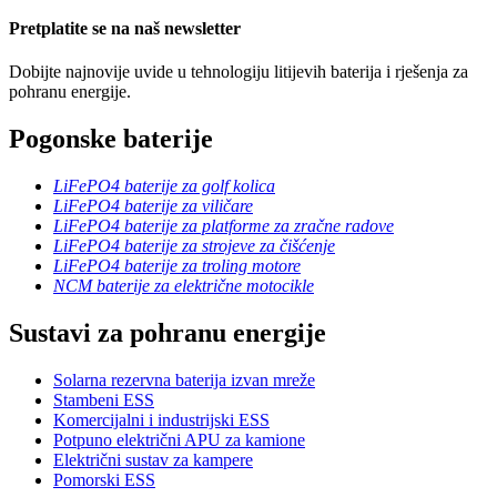
Pretplatite se na naš newsletter
Dobijte najnovije uvide u tehnologiju litijevih baterija i rješenja za
pohranu energije.
Pogonske baterije
LiFePO4 baterije za golf kolica
LiFePO4 baterije za viličare
LiFePO4 baterije za platforme za zračne radove
LiFePO4 baterije za strojeve za čišćenje
LiFePO4 baterije za troling motore
NCM baterije za električne motocikle
Sustavi za pohranu energije
Solarna rezervna baterija izvan mreže
Stambeni ESS
Komercijalni i industrijski ESS
Potpuno električni APU za kamione
Električni sustav za kampere
Pomorski ESS