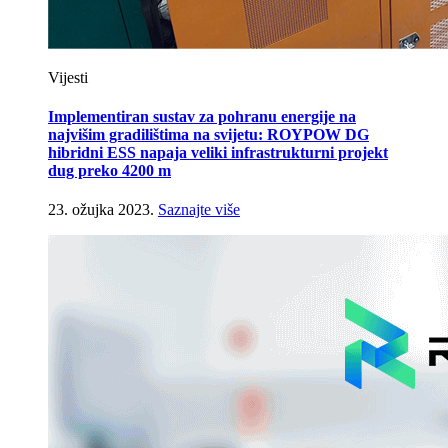
Vijesti
Implementiran sustav za pohranu energije na
najvišim gradilištima na svijetu: ROYPOW DG
hibridni ESS napaja veliki infrastrukturni projekt
dug preko 4200 m
23. ožujka 2023.
Saznajte više