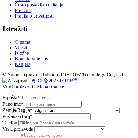
Često postavljana pitanja
Preuzmi
Pravila o privatnosti
Istražiti
O nama
Vijesti
Izložbe
Kontaktirajte nas
Karijera
© Autorska prava - Huizhou ROYPOW Technology Co., Ltd.
粤ICP备2023039393号
Vrući proizvodi
-
Mapa stranice
E-pošta*
Puno ime*
Zemlja/Regija*
Poštanski broj*
Telefon
Vrsta proizvoda