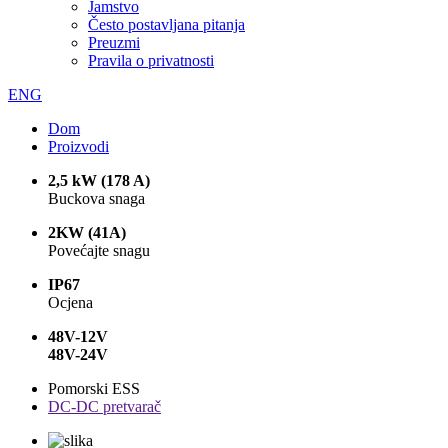
Jamstvo
Često postavljana pitanja
Preuzmi
Pravila o privatnosti
ENG
Dom
Proizvodi
2,5 kW (178 A)
Buckova snaga
2KW (41A)
Povećajte snagu
IP67
Ocjena
48V-12V
48V-24V
Pomorski ESS
DC-DC pretvarač