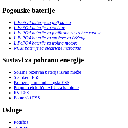
Pogonske baterije
LiFePO4 baterije za golf kolica
LiFePO4 baterije za viličare
LiFePO4 baterije za platforme za zračne radove
LiFePO4 baterije za strojeve za čišćenje
LiFePO4 baterije za troling motore
NCM baterije za električne motocikle
Sustavi za pohranu energije
Solarna rezervna baterija izvan mreže
Stambeni ESS
Komercijalni i industrijski ESS
Potpuno električni APU za kamione
RV ESS
Pomorski ESS
Usluge
Podrška
Jamstvo