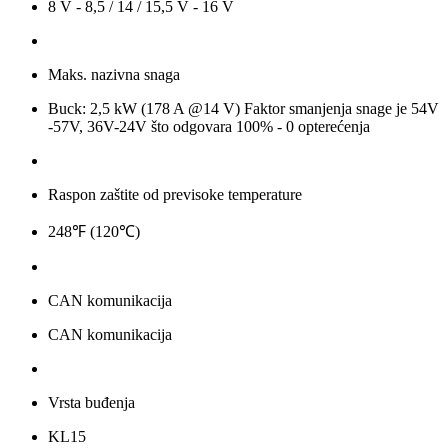
8 V - 8,5 / 14 / 15,5 V - 16 V
Maks. nazivna snaga
Buck: 2,5 kW (178 A @14 V) Faktor smanjenja snage je 54V
-57V, 36V-24V što odgovara 100% - 0 opterećenja
Raspon zaštite od previsoke temperature
248℉ (120℃)
CAN komunikacija
CAN komunikacija
Vrsta buđenja
KL15