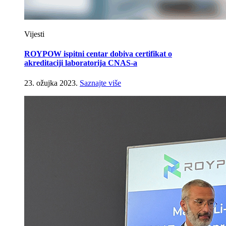
Vijesti
ROYPOW ispitni centar dobiva certifikat o
akreditaciji laboratorija CNAS-a
23. ožujka 2023.
Saznajte više