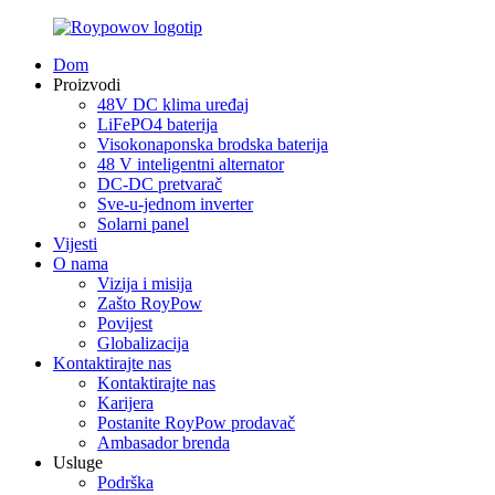
Dom
Proizvodi
48V DC klima uređaj
LiFePO4 baterija
Visokonaponska brodska baterija
48 V inteligentni alternator
DC-DC pretvarač
Sve-u-jednom inverter
Solarni panel
Vijesti
O nama
Vizija i misija
Zašto RoyPow
Povijest
Globalizacija
Kontaktirajte nas
Kontaktirajte nas
Karijera
Postanite RoyPow prodavač
Ambasador brenda
Usluge
Podrška