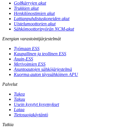
Golfkärryjen akut
Trukkien akut
Henkilönostimien akut
Lattianpuhdistuskoneiden akut
Uistelumoottorien akut
Sähkömoottoripyörän NCM-akut
Energian varastointijärjestelmät
Työmaan ESS
Kaupallinen ja teollinen ESS
Asuin-ESS
Merivoimien ESS
Asuntoautojen sähköjärjestelmä
Kuorma-auton täyssähköinen APU
Palvelut
Tukea
Takuu
Usein kysytyt kysymykset
Lataa
Tietosuojakäytäntö
Tutkia