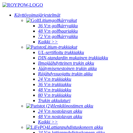
Käyttövoimajärjestelmät
Litiumgolfkärryakut
36 V:n golfkärryakku
48 V:n golfbaariakku
72 V:n golfkärryakku
Kaikki >>
Litium-trukkiakut
UL-sertifioitu trukkiakku
DIN-standardin mukainen trukkiakku
Ilmajäähdytteinen trukin akku
Jäätymisenestoinen trukin akku
Räjähdyssuojattu trukin akku
24 V:n trukkiakku
36 V:n trukkiakku
48 V:n trukkiakku
80 V:n trukkiakku
Trukin akkulaturi
Henkilönostimen akku
24 V:n nostolavan akku
48 V:n nostolavan akku
Kaikki >>
Lattianpuhdistuskoneen akku
24 V:n lattianpuhdistuskoneen akku