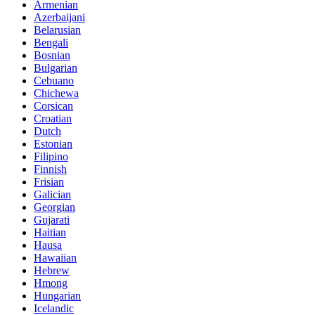
Armenian
Azerbaijani
Belarusian
Bengali
Bosnian
Bulgarian
Cebuano
Chichewa
Corsican
Croatian
Dutch
Estonian
Filipino
Finnish
Frisian
Galician
Georgian
Gujarati
Haitian
Hausa
Hawaiian
Hebrew
Hmong
Hungarian
Icelandic