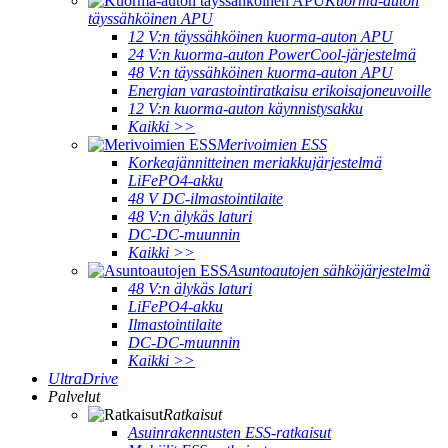
Kuorma-auton
täyssähköinen APU
12 V:n täyssähköinen kuorma-auton APU
24 V:n kuorma-auton PowerCool-järjestelmä
48 V:n täyssähköinen kuorma-auton APU
Energian varastointiratkaisu erikoisajoneuvoille
12 V:n kuorma-auton käynnistysakku
Kaikki >>
Merivoimien ESS
Korkeajännitteinen meriakkujärjestelmä
LiFePO4-akku
48 V DC-ilmastointilaite
48 V:n älykäs laturi
DC-DC-muunnin
Kaikki >>
Asuntoautojen sähköjärjestelmä
48 V:n älykäs laturi
LiFePO4-akku
Ilmastointilaite
DC-DC-muunnin
Kaikki >>
UltraDrive
Palvelut
Ratkaisut
Asuinrakennusten ESS-ratkaisut