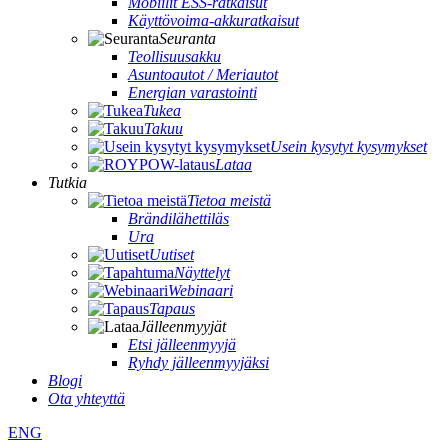
Mobiilit ESS-ratkaisut
Käyttövoima-akkuratkaisut
Seuranta
Teollisuusakku
Asuntoautot / Meriautot
Energian varastointi
Tukea
Takuu
Usein kysytyt kysymykset
Lataa
Tutkia
Tietoa meistä
Brändilähettiläs
Ura
Uutiset
Näyttelyt
Webinaari
Tapaus
Jälleenmyyjät
Etsi jälleenmyyjä
Ryhdy jälleenmyyjäksi
Blogi
Ota yhteyttä
ENG