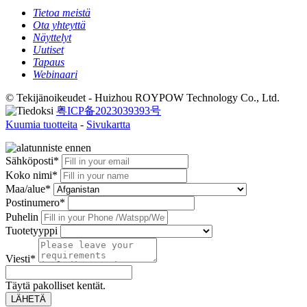
Tietoa meistä
Ota yhteyttä
Näyttelyt
Uutiset
Tapaus
Webinaari
© Tekijänoikeudet - Huizhou ROYPOW Technology Co., Ltd.
粤ICP备2023039393号
Kuumia tuotteita
-
Sivukartta
Sähköposti*
Koko nimi*
Maa/alue*
Postinumero*
Puhelin
Tuotetyyppi
Viesti*
Täytä pakolliset kentät.
LÄHETÄ