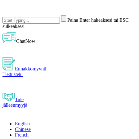
Paina Enter hakeaksesi tai ESC
sulkeaksesi
ChatNow
Ennakkomyynti
Tiedustelu
Tule
jälleenmyyjä
English
Chinese
French