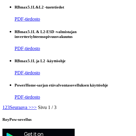
RBmax5.1L&L2 -tuotetiedot
PDF-tiedosto
RBmax5.1L & L2-ESD -valmistajan
invertteriyhteensopivuusvakuutus
PDF-tiedosto
RBmax5.1L ja L2 -käyttöohje
PDF-tiedosto
PowerHome-sarjan etävalvontasovelluksen käyttöohje
PDF-tiedosto
1
2
3
Seuraava >
>>
Sivu 1 / 3
RoyPow-sovellus