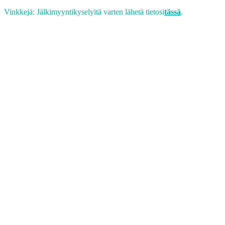
Vinkkejä: Jälkimyyntikyselyitä varten lähetä tietosi
tässä
.