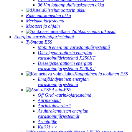
36 V:n lattianpuhdistuskoneen akku
Uistelumoottorin akku
Rakennuskoneiden akku
Meriakkujärjestelmä
Moottori ja ohjain
Sähköasennusratkaisut
Energian varastointijärjestelmät
Työmaan ESS
Mobiili energian varastointijärjestelmä
Dieselgeneraattorin energian
varastointijärjestelmä X250KT
Dieselgeneraattorin energian
varastointijärjestelmä X500KT
Kaupallinen ja teollinen ESS
Ilmajäähdytteinen energian
varastointijärjestelmä
Asuin-ESS
Off Grid -aurinkojärjestelmä
Aurinkoakut
Aurinkoinvertterit
Asuinrakennusten energian
varastointijärjestelmät
Asentajille
Kaikki >>