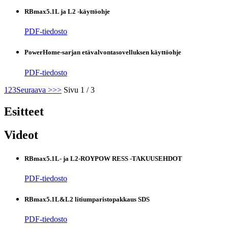
RBmax5.1L ja L2 -käyttöohje
PDF-tiedosto
PowerHome-sarjan etävalvontasovelluksen käyttöohje
PDF-tiedosto
1
2
3
Seuraava >
>>
Sivu 1 / 3
Esitteet
Videot
RBmax5.1L- ja L2-ROYPOW RESS -TAKUUSEHDOT
PDF-tiedosto
RBmax5.1L&L2 litiumparistopakkaus SDS
PDF-tiedosto