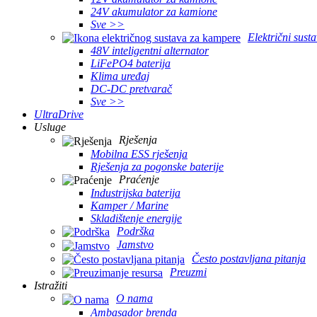
24V akumulator za kamione
Sve >>
Električni sust
48V inteligentni alternator
LiFePO4 baterija
Klima uređaj
DC-DC pretvarač
Sve >>
UltraDrive
Usluge
Rješenja
Mobilna ESS rješenja
Rješenja za pogonske baterije
Praćenje
Industrijska baterija
Kamper / Marine
Skladištenje energije
Podrška
Jamstvo
Često postavljana pitanja
Preuzmi
Istražiti
O nama
Ambasador brenda