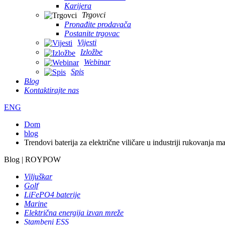
Karijera
Trgovci
Pronađite prodavača
Postanite trgovac
Vijesti
Izložbe
Webinar
Spis
Blog
Kontaktirajte nas
ENG
Dom
blog
Trendovi baterija za električne viličare u industriji rukovanja m
Blog | ROYPOW
Viljuškar
Golf
LiFePO4 baterije
Marine
Električna energija izvan mreže
Stambeni ESS