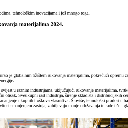
izvodima, tehnološkim inovacijama i još mnogo toga.
rukovanja materijalima 2024.
rao je globalnim tržištem rukovanja materijalima, pokrećući opremu za 
energije.
 svijest u raznim industrijama, uključujući rukovanje materijalima, tvrt
ni otisak. Sveukupni rast industrija, širenje skladišta i distribucijskih ce
anjenje ukupnih troškova vlasništva. Štoviše, tehnološki prodori u bate
tost smanjenjem zastoja, zahtijevaju manje održavanja te rade tiše i glatk