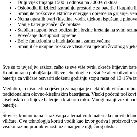
- Dulji vijek trajanja 1500 u odnosu na 3000+ ciklusa
- Osloboditi ili izbjeći izgradnju prostorije za baterije i kupnju
- Smanjite troškove električne energije i opreme za grijanje, venti
- Nema opasnih tvari (kiselina, vodik tijekom ispuštanja plinova
- Manje baterije znače uže prolaze
- Stabilan napon, brzo podizanje i brzine kretanja na svim razi
- Povećanje dostupnosti opreme
- Bolje funkcionira u hladnjačama i zamrzivačima
- Smanjit će ukupne troškove vlasništva tijekom životnog vije
Sve su to uvjerljivi razlozi zašto se sve više tvrtki okreće litijevim bat
Kontinuirana poboljšanja litijeve tehnologije otežat će alternativnim ke
baterija za viličare ostvariti složenu godišnju stopu rasta od 13-15% 
Međutim, to nisu jedina rješenja za napajanje električnih viličara u bu
tradicionalnim olovno-kiselinskim baterijama. Visoki početni troškovi u
kiselinskih na litijeve baterije u kratkom roku. Mnogi manji vozni par
baterije.
Štoviše, kontinuirana istraživanja alternativnih materijala i novih tehn
viličare. Ova tehnologija koristi vodik kao izvor goriva i proizvodi v
visoku razinu produktivnosti uz smanjenje ugljičnog otiska.