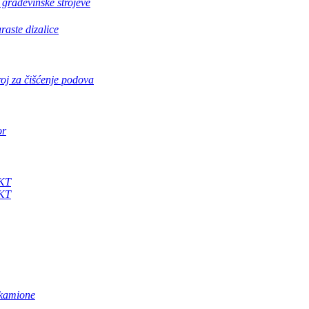
 građevinske strojeve
araste dizalice
roj za čišćenje podova
or
0KT
0KT
kamione