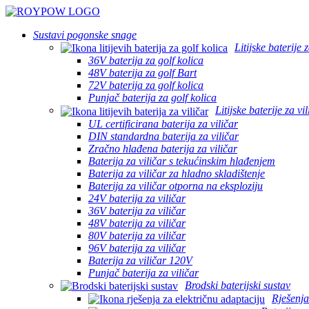
Sustavi pogonske snage
Litijske baterije 
36V baterija za golf kolica
48V baterija za golf Bart
72V baterija za golf kolica
Punjač baterija za golf kolica
Litijske baterije za vi
UL certificirana baterija za viličar
DIN standardna baterija za viličar
Zračno hlađena baterija za viličar
Baterija za viličar s tekućinskim hlađenjem
Baterija za viličar za hladno skladištenje
Baterija za viličar otporna na eksploziju
24V baterija za viličar
36V baterija za viličar
48V baterija za viličar
80V baterija za viličar
96V baterija za viličar
Baterija za viličar 120V
Punjač baterija za viličar
Brodski baterijski sustav
Rješenja