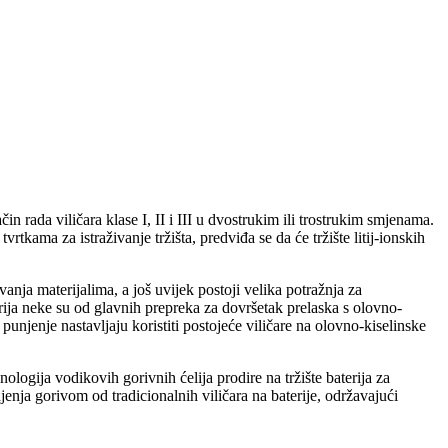
ačin rada viličara klase I, II i III u dvostrukim ili trostrukim smjenama.
rtkama za istraživanje tržišta, predviđa se da će tržište litij-ionskih
anja materijalima, a još uvijek postoji velika potražnja za
terija neke su od glavnih prepreka za dovršetak prelaska s olovno-
unjenje nastavljaju koristiti postojeće viličare na olovno-kiselinske
nologija vodikovih gorivnih ćelija prodire na tržište baterija za
enja gorivom od tradicionalnih viličara na baterije, održavajući