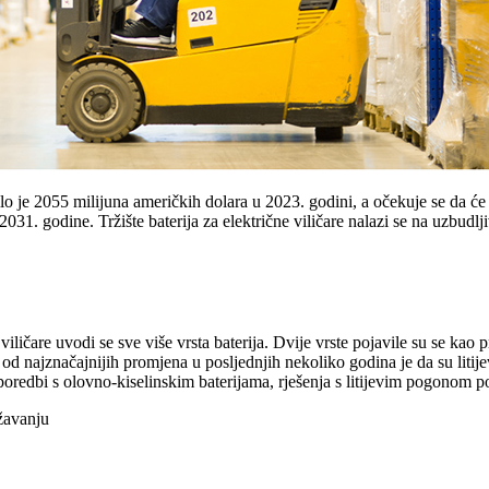
ijedilo je 2055 milijuna američkih dolara u 2023. godini, a očekuje se da
. godine. Tržište baterija za električne viličare nalazi se na uzbudlji
 viličare uvodi se sve više vrsta baterija. Dvije vrste pojavile su se kao
od najznačajnijih promjena u posljednjih nekoliko godina je da su litije
sporedbi s olovno-kiselinskim baterijama, rješenja s litijevim pogonom po
ržavanju