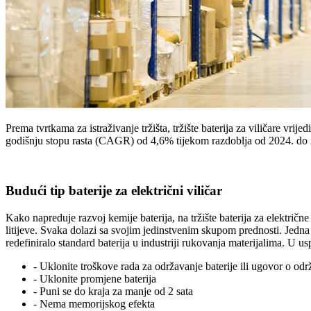
Prema tvrtkama za istraživanje tržišta, tržište baterija za viličare vr
godišnju stopu rasta (CAGR) od 4,6% tijekom razdoblja od 2024. do 2031
Budući tip baterije za električni viličar
Kako napreduje razvoj kemije baterija, na tržište baterija za električne
litijeve. Svaka dolazi sa svojim jedinstvenim skupom prednosti. Jedna 
redefiniralo standard baterija u industriji rukovanja materijalima. U u
- Uklonite troškove rada za održavanje baterije ili ugovor o od
- Uklonite promjene baterija
- Puni se do kraja za manje od 2 sata
- Nema memorijskog efekta