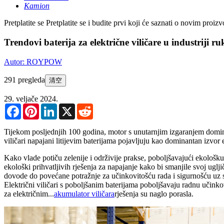
Kamion
Pretplatite se
Pretplatite se i budite prvi koji će saznati o novim pro
Trendovi baterija za električne viličare u industriji 
Autor: ROYPOW
291 pregleda
清空
29. veljače 2024.
Facebook
Pinterest
LinkedIn
X
Reddit
Tijekom posljednjih 100 godina, motor s unutarnjim izgaranjem domini
viličari napajani litijevim baterijama pojavljuju kao dominantan izvor 
Kako vlade potiču zelenije i održivije prakse, poboljšavajući ekološku
ekološki prihvatljivih rješenja za napajanje kako bi smanjile svoj ugljič
dovode do povećane potražnje za učinkovitošću rada i sigurnošću uz sm
Električni viličari s poboljšanim baterijama poboljšavaju radnu učinkovi
za električnim...
akumulator viličara
rješenja su naglo porasla.