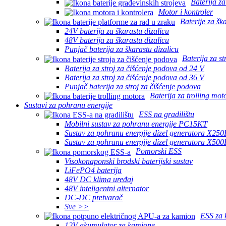
Baterija za
Motor i kontroler
Baterije za šk
24V baterija za škarastu dizalicu
48V baterija za škarastu dizalicu
Punjač baterija za škarastu dizalicu
Baterija za st
Baterija za stroj za čišćenje podova od 24 V
Baterija za stroj za čišćenje podova od 36 V
Punjač baterija za stroj za čišćenje podova
Baterija za trolling mot
Sustavi za pohranu energije
ESS na gradilištu
Mobilni sustav za pohranu energije PC15KT
Sustav za pohranu energije dizel generatora X25
Sustav za pohranu energije dizel generatora X50
Pomorski ESS
Visokonaponski brodski baterijski sustav
LiFePO4 baterija
48V DC klima uređaj
48V inteligentni alternator
DC-DC pretvarač
Sve >>
ESS za 
12V akumulator za kamione