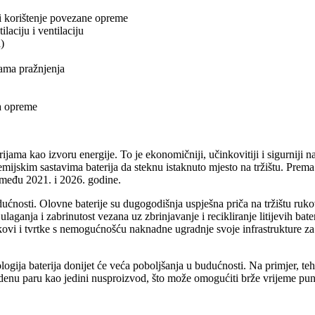
 ili korištenje povezane opreme
laciju i ventilaciju
)
nama pražnjenja
ka opreme
erijama kao izvoru energije. To je ekonomičniji, učinkovitiji i sigurniji n
mijskim sastavima baterija da steknu istaknuto mjesto na tržištu. Prema tv
između 2021. i 2026. godine.
dućnosti. Olovne baterije su dugogodišnja uspješna priča na tržištu rukov
laganja i zabrinutost vezana uz zbrinjavanje i recikliranje litijevih ba
kovi i tvrtke s nemogućnošću naknadne ugradnje svoje infrastrukture za p
ologija baterija donijet će veća poboljšanja u budućnosti. Na primjer, teh
odenu paru kao jedini nusproizvod, što može omogućiti brže vrijeme punj