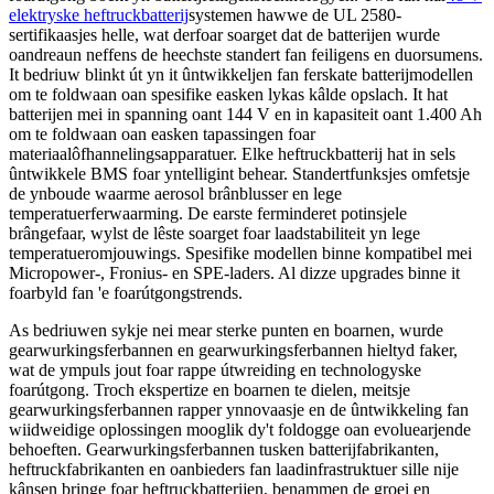
elektryske heftruckbatterij
systemen hawwe de UL 2580-
sertifikaasjes helle, wat derfoar soarget dat de batterijen wurde
oandreaun neffens de heechste standert fan feiligens en duorsumens.
It bedriuw blinkt út yn it ûntwikkeljen fan ferskate batterijmodellen
om te foldwaan oan spesifike easken lykas kâlde opslach. It hat
batterijen mei in spanning oant 144 V en in kapasiteit oant 1.400 Ah
om te foldwaan oan easken tapassingen foar
materiaalôfhannelingsapparatuer. Elke heftruckbatterij hat in sels
ûntwikkele BMS foar yntelligint behear. Standertfunksjes omfetsje
de ynboude waarme aerosol brânblusser en lege
temperatuerferwaarming. De earste ferminderet potinsjele
brângefaar, wylst de lêste soarget foar laadstabiliteit yn lege
temperatueromjouwings. Spesifike modellen binne kompatibel mei
Micropower-, Fronius- en SPE-laders. Al dizze upgrades binne it
foarbyld fan 'e foarútgongstrends.
As bedriuwen sykje nei mear sterke punten en boarnen, wurde
gearwurkingsferbannen en gearwurkingsferbannen hieltyd faker,
wat de ympuls jout foar rappe útwreiding en technologyske
foarútgong. Troch ekspertize en boarnen te dielen, meitsje
gearwurkingsferbannen rapper ynnovaasje en de ûntwikkeling fan
wiidweidige oplossingen mooglik dy't foldogge oan evoluearjende
behoeften. Gearwurkingsferbannen tusken batterijfabrikanten,
heftruckfabrikanten en oanbieders fan laadinfrastruktuer sille nije
kânsen bringe foar heftruckbatterijen, benammen de groei en