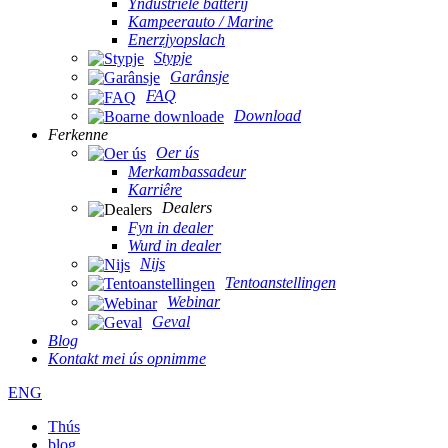
Yndustriële batterij
Kampeerauto / Marine
Enerzjyopslach
Stypje
Garânsje
FAQ
Download
Ferkenne
Oer ús
Merkambassadeur
Karriêre
Dealers
Fyn in dealer
Wurd in dealer
Nijs
Tentoanstellingen
Webinar
Geval
Blog
Kontakt mei ús opnimme
ENG
Thús
blog