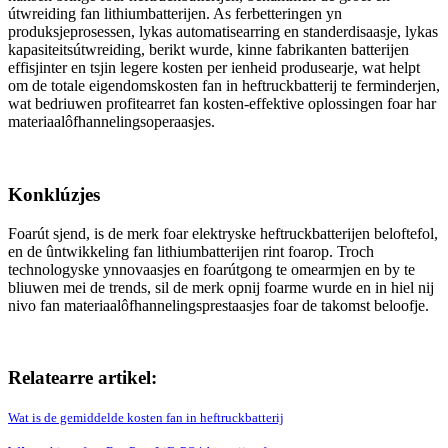
útwreiding fan lithiumbatterijen. As ferbetteringen yn
produksjeprosessen, lykas automatisearring en standerdisaasje, lykas
kapasiteitsútwreiding, berikt wurde, kinne fabrikanten batterijen
effisjinter en tsjin legere kosten per ienheid produsearje, wat helpt
om de totale eigendomskosten fan in heftruckbatterij te ferminderjen,
wat bedriuwen profitearret fan kosten-effektive oplossingen foar har
materiaalôfhannelingsoperaasjes.
Konklúzjes
Foarút sjend, is de merk foar elektryske heftruckbatterijen beloftefol,
en de ûntwikkeling fan lithiumbatterijen rint foarop. Troch
technologyske ynnovaasjes en foarútgong te omearmjen en by te
bliuwen mei de trends, sil de merk opnij foarme wurde en in hiel nij
nivo fan materiaalôfhannelingsprestaasjes foar de takomst beloofje.
Relatearre artikel:
Wat is de gemiddelde kosten fan in heftruckbatterij