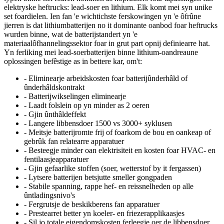
elektryske heftrucks: lead-soer en lithium. Elk komt mei syn unike
set foardielen. Ien fan 'e wichtichste ferskowingen yn 'e ôfrûne
jierren is dat lithiumbatterijen no it dominante oanbod foar heftrucks
wurden binne, wat de batterijstandert yn 'e
materiaalôfhannelingssektor foar in grut part opnij definiearre hat.
Yn ferliking mei lead-soerbatterijen binne lithium-oandreaune
oplossingen befêstige as in bettere kar, om't:
- Eliminearje arbeidskosten foar batterijûnderhâld of
ûnderhâldskontrakt
- Batterijwikselingen eliminearje
- Laadt folslein op yn minder as 2 oeren
- Gjin ûnthâldeffekt
- Langere libbensdoer 1500 vs 3000+ syklusen
- Meitsje batterijromte frij of foarkom de bou en oankeap of
gebrûk fan relatearre apparatuer
- Besteegje minder oan elektrisiteit en kosten foar HVAC- en
fentilaasjeapparatuer
- Gjin gefaarlike stoffen (soer, wetterstof by it fergassen)
- Lytsere batterijen betsjutte smeller gongpaden
- Stabile spanning, rappe hef- en reissnelheden op alle
ûntladingsnivo's
- Fergrutsje de beskikberens fan apparatuer
- Prestearret better yn koeler- en friezerapplikaasjes
- Sil jo totale eigendomskosten ferleegje oer de libbensdoer