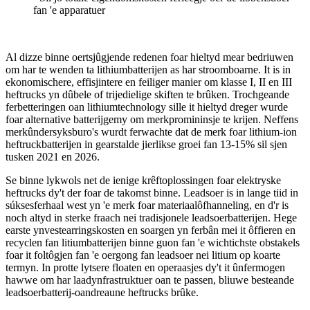
fan 'e apparatuer
Al dizze binne oertsjûgjende redenen foar hieltyd mear bedriuwen
om har te wenden ta lithiumbatterijen as har stroomboarne. It is in
ekonomischere, effisjintere en feiliger manier om klasse I, II en III
heftrucks yn dûbele of trijedielige skiften te brûken. Trochgeande
ferbetteringen oan lithiumtechnology sille it hieltyd dreger wurde
foar alternative batterijgemy om merkpromininsje te krijen. Neffens
merkûndersyksburo's wurdt ferwachte dat de merk foar lithium-ion
heftruckbatterijen in gearstalde jierlikse groei fan 13-15% sil sjen
tusken 2021 en 2026.
Se binne lykwols net de ienige krêftoplossingen foar elektryske
heftrucks dy't der foar de takomst binne. Leadsoer is in lange tiid in
súksesferhaal west yn 'e merk foar materiaalôfhanneling, en d'r is
noch altyd in sterke fraach nei tradisjonele leadsoerbatterijen. Hege
earste ynvestearringskosten en soargen yn ferbân mei it ôffieren en
recyclen fan litiumbatterijen binne guon fan 'e wichtichste obstakels
foar it foltôgjen fan 'e oergong fan leadsoer nei litium op koarte
termyn. In protte lytsere floaten en operaasjes dy't it ûnfermogen
hawwe om har laadynfrastruktuer oan te passen, bliuwe besteande
leadsoerbatterij-oandreaune heftrucks brûke.