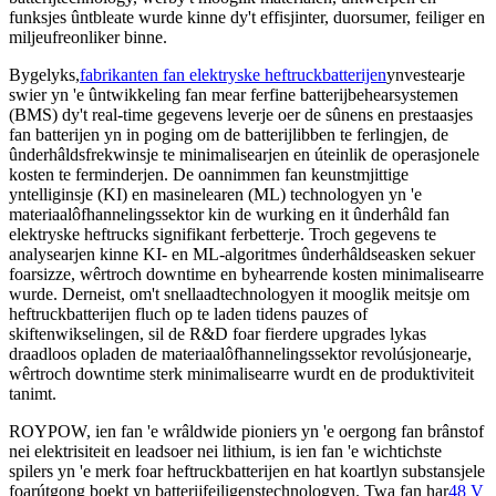
funksjes ûntbleate wurde kinne dy't effisjinter, duorsumer, feiliger en
miljeufreonliker binne.
Bygelyks,
fabrikanten fan elektryske heftruckbatterijen
ynvestearje
swier yn 'e ûntwikkeling fan mear ferfine batterijbehearsystemen
(BMS) dy't real-time gegevens leverje oer de sûnens en prestaasjes
fan batterijen yn in poging om de batterijlibben te ferlingjen, de
ûnderhâldsfrekwinsje te minimalisearjen en úteinlik de operasjonele
kosten te ferminderjen. De oannimmen fan keunstmjittige
yntelliginsje (KI) en masinelearen (ML) technologyen yn 'e
materiaalôfhannelingssektor kin de wurking en it ûnderhâld fan
elektryske heftrucks signifikant ferbetterje. Troch gegevens te
analysearjen kinne KI- en ML-algoritmes ûnderhâldseasken sekuer
foarsizze, wêrtroch downtime en byhearrende kosten minimalisearre
wurde. Derneist, om't snellaadtechnologyen it mooglik meitsje om
heftruckbatterijen fluch op te laden tidens pauzes of
skiftenwikselingen, sil de R&D foar fierdere upgrades lykas
draadloos opladen de materiaalôfhannelingssektor revolúsjonearje,
wêrtroch downtime sterk minimalisearre wurdt en de produktiviteit
tanimt.
ROYPOW, ien fan 'e wrâldwide pioniers yn 'e oergong fan brânstof
nei elektrisiteit en leadsoer nei lithium, is ien fan 'e wichtichste
spilers yn 'e merk foar heftruckbatterijen en hat koartlyn substansjele
foarútgong boekt yn batterijfeiligenstechnologyen. Twa fan har
48 V