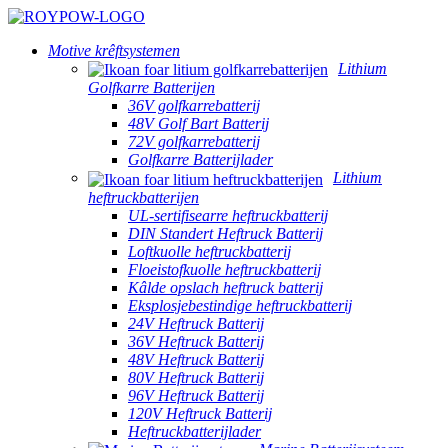
Motive krêftsystemen
Lithium
Golfkarre Batterijen
36V golfkarrebatterij
48V Golf Bart Batterij
72V golfkarrebatterij
Golfkarre Batterijlader
Lithium
heftruckbatterijen
UL-sertifisearre heftruckbatterij
DIN Standert Heftruck Batterij
Loftkuolle heftruckbatterij
Floeistofkuolle heftruckbatterij
Kâlde opslach heftruck batterij
Eksplosjebestindige heftruckbatterij
24V Heftruck Batterij
36V Heftruck Batterij
48V Heftruck Batterij
80V Heftruck Batterij
96V Heftruck Batterij
120V Heftruck Batterij
Heftruckbatterijlader