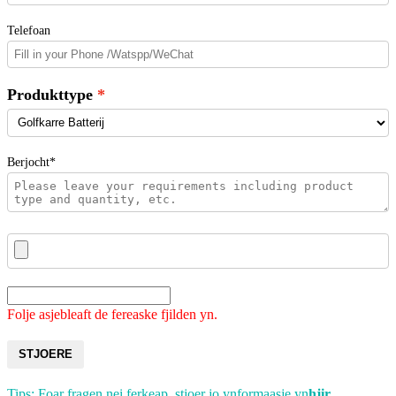
Telefoan
Produkttype
Berjocht*
Folje asjebleaft de fereaske fjilden yn.
STJOERE
Tips: Foar fragen nei ferkeap, stjoer jo ynformaasje yn
hjir
.