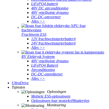
LiFePO4-batterij
48V DC airconditioning
48V yntelliginte dynamo
DC-DC-omvormer
Alles >>
Frachtwein ESS
12V frachtweinstarterbatterij
24V frachtweinstarterbatterij
Alles >>
RV Elektrysk Systeem
48V yntelliginte dynamo
LiFePO4 Batterij
Airconditioning
DC-DC-omrekkener
Alles >>
UltraDrive
Tsjinsten
Oplossingen
Mobiele ESS-oplossingen
Oplossingen foar motorkrêftbatterijen
Monitoaring