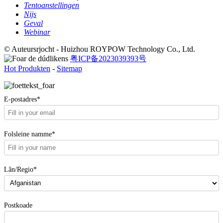
Tentoanstellingen
Nijs
Geval
Webinar
© Auteursrjocht - Huizhou ROYPOW Technology Co., Ltd.
粤ICP备2023039393号
Hot Produkten
-
Sitemap
E-postadres*
Folsleine namme*
Lân/Regio*
Postkoade