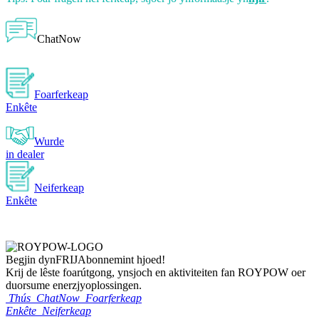
ChatNow
Foarferkeap
Enkête
Wurde
in dealer
Neiferkeap
Enkête
Begjin dyn
FRIJ
Abonnemint hjoed!
Krij de lêste foarútgong, ynsjoch en aktiviteiten fan ROYPOW oer
duorsume enerzjyoplossingen.
Thús
ChatNow
Foarferkeap
Enkête
Neiferkeap