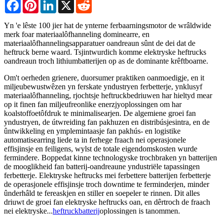
Facebook
Pinterest
LinkedIn
X
Reddit
Yn 'e lêste 100 jier hat de ynterne ferbaarningsmotor de wrâldwide
merk foar materiaalôfhanneling dominearre, en
materiaalôfhannelingsapparatuer oandreaun sûnt de dei dat de
heftruck berne waard. Tsjintwurdich komme elektryske heftrucks
oandreaun troch lithiumbatterijen op as de dominante krêftboarne.
Om't oerheden grienere, duorsumer praktiken oanmoedigje, en it
miljeubewustwêzen yn ferskate yndustryen ferbetterje, ynklusyf
materiaalôfhanneling, rjochtsje heftruckbedriuwen har hieltyd mear
op it finen fan miljeufreonlike enerzjyoplossingen om har
koalstoffoetôfdruk te minimalisearjen. De algemiene groei fan
yndustryen, de útwreiding fan pakhuzen en distribúsjesintra, en de
ûntwikkeling en ymplemintaasje fan pakhús- en logistike
automatisearring liede ta in ferhege fraach nei operasjonele
effisjinsje en feiligens, wylst de totale eigendomskosten wurde
fermindere. Boppedat kinne technologyske trochbraken yn batterijen
de mooglikheid fan batterij-oandreaune yndustriële tapassingen
ferbetterje. Elektryske heftrucks mei ferbettere batterijen ferbetterje
de operasjonele effisjinsje troch downtime te ferminderjen, minder
ûnderhâld te fereaskjen en stiller en soepeler te rinnen. Dit alles
driuwt de groei fan elektryske heftrucks oan, en dêrtroch de fraach
nei elektryske...
heftruckbatterij
oplossingen is tanommen.