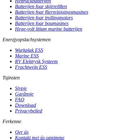
Heftruckbatterijen
Batterijen foar skjirreliften
Batterijen foar flierreinigingsmasines
Batterijen foar trollingmotors
Batterijen foar boumasines
Hege-volt litium marine batterijen
Enerzjyopslachsystemen
Wurkplak ESS
Marine ESS
RV Elektrysk Systeem
Frachtwein ESS
Tsjinsten
Stypje
Garânsje
FAQ
Download
Privacybelied
Ferkenne
Oer ús
Kontakt mei ús opnimme