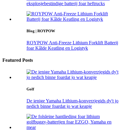
eksplosjebestindige batterij foar heftrucks
Blog | ROYPOW
ROYPOW Anti-Freeze Lithium Forklift Batterij
foar Kâlde Keatling en Logistyk
Featured Posts
Golf
De ienige Yamaha Lithium-konverzjegids dy't jo
nedich binne foardat jo wat keapje