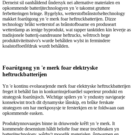
Derneist sil oanhâldend ûndersyk nei alternative materialen en
opkommende batterijtechnologyen yn 'e takomst gruttere
ferbetteringen bringe. Bygelyks, wetterstofbrânstofseltechnology
makket foarútgong yn 'e merk foar heftruckbatterijen. Dizze
technology brûkt wetterstof as brânstofboarne en produseart
wetterdamp as ienige byprodukt, wat rapper tanktiden kin leverje as
tradisjonele batterij-oandreaune heftrucks, wêrtroch hege
produktiviteitsnivo's wurde behâlden wylst in fermindere
koalstoffoetôfdruk wurdt behâlden.
Foarútgong yn 'e merk foar elektryske
heftruckbatterijen
Yn 'e kontinu evoluearjende merk foar elektryske heftruckbatterijen
freget it behâld fan in konkurrinsjefoardiel superieur produkt en
strategysk foarútsjoch. Wichtige spilers yn 'e yndustry navigearje
konsekwint troch dit dynamyske lânskip, en brûke ferskate
strategyen om har merkposysje te fersterkjen en te foldwaan oan
opkommende easken.
Produktynnovaasjes binne in driuwende krêft yn 'e merk. It
kommende desennium hâldt belofte foar mear trochbraken yn
batterijtechnology, wêrby't mooglik materialen, ûntwerpen en