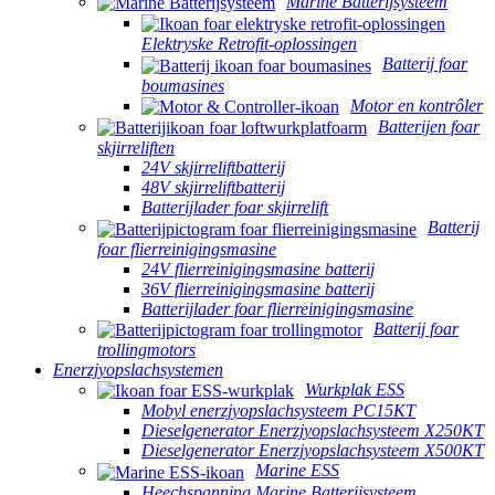
Marine Batterijsysteem
Elektryske Retrofit-oplossingen
Batterij foar
boumasines
Motor en kontrôler
Batterijen foar
skjirreliften
24V skjirreliftbatterij
48V skjirreliftbatterij
Batterijlader foar skjirrelift
Batterij
foar flierreinigingsmasine
24V flierreinigingsmasine batterij
36V flierreinigingsmasine batterij
Batterijlader foar flierreinigingsmasine
Batterij foar
trollingmotors
Enerzjyopslachsystemen
Wurkplak ESS
Mobyl enerzjyopslachsysteem PC15KT
Dieselgenerator Enerzjyopslachsysteem X250KT
Dieselgenerator Enerzjyopslachsysteem X500KT
Marine ESS
Heechspanning Marine Batterijsysteem