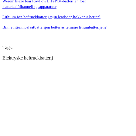
Wêrom kieze foar RoyPow LiFePO4-batterijen foar
materiaalôfhannelingsapparatuer
Lithium-ion heftruckbatterij tsjin leadsoer, hokker is better?
Binne litiumfosfaatbatterijen better as ternaire litiumbatterijen?
Tags:
Elektryske heftruckbatterij