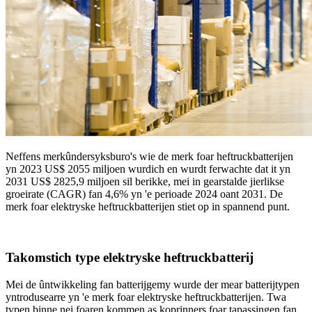
Neffens merkûndersyksburo's wie de merk foar heftruckbatterijen
yn 2023 US$ 2055 miljoen wurdich en wurdt ferwachte dat it yn
2031 US$ 2825,9 miljoen sil berikke, mei in gearstalde jierlikse
groeirate (CAGR) fan 4,6% yn 'e perioade 2024 oant 2031. De
merk foar elektryske heftruckbatterijen stiet op in spannend punt.
Takomstich type elektryske heftruckbatterij
Mei de ûntwikkeling fan batterijgemy wurde der mear batterijtypen
yntrodusearre yn 'e merk foar elektryske heftruckbatterijen. Twa
typen binne nei foaren kommen as koprinners foar tapassingen fan