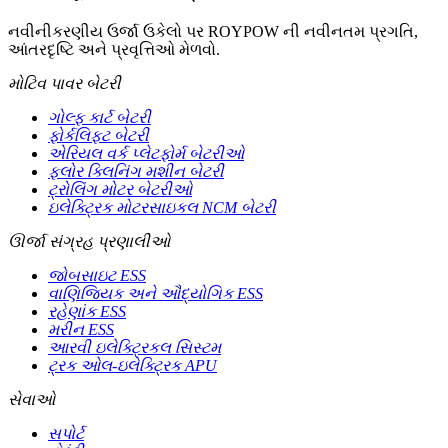
નવીનીકરણીય ઉર્જા ઉકેલો પર ROYPOW ની નવીનતમ પ્રગતિ,
આંતરદૃષ્ટિ અને પ્રવૃત્તિઓ મેળવો.
મોટિવ પાવર બેટરી
ગોલ્ફ કાર્ટ બેટરી
ફોર્કલિફ્ટ બેટરી
એરિયલ વર્ક પ્લેટફોર્મ બેટરીઓ
ફ્લોર ક્લિનિંગ મશીન બેટરી
ટ્રોલિંગ મોટર બેટરીઓ
ઇલેક્ટ્રિક મોટરસાઇકલ NCM બેટરી
ઊર્જા સંગ્રહ પ્રણાલીઓ
જોબસાઇટ ESS
વાણિજ્યિક અને ઔદ્યોગિક ESS
રહેણાંક ESS
મરીન ESS
આરવી ઇલેક્ટ્રિકલ સિસ્ટમ
ટ્રક ઓલ-ઇલેક્ટ્રિક APU
સેવાઓ
સપોર્ટ