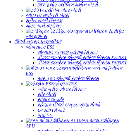
36V ફ્લોર ક્લીનિંગ મશીન બેટરી
ટ્રોલિંગ મોટર બેટરી
બાંધકામ મશીનરી બેટરી
મરીન બેટરી સિસ્ટમ
મોટર અને કંટ્રોલર
ઇલેક્ટ્રિક રેટ્રોફિટ
સોલ્યુશન્સ
ઊર્જા સંગ્રહ પ્રણાલીઓ
જોબસાઇટ ESS
મોબાઇલ એનર્જી સ્ટોરેજ સિસ્ટમ
ડીઝલ જનરેટર એનર્જી સ્ટોરેજ સિસ્ટમ X250KT
ડીઝલ જનરેટર એનર્જી સ્ટોરેજ સિસ્ટમ X500KT
વાણિજ્યિક અને ઔદ્યોગિક
ESS
એર-કૂલ્ડ એનર્જી સ્ટોરેજ સિસ્ટમ
રહેણાંક ESS
ઑફ ગ્રીડ સોલાર સિસ્ટમ
સૌર બેટરી
સોલાર ઇન્વર્ટર
રહેણાંક ઊર્જા સંગ્રહ પ્રણાલીઓ
ઇન્સ્ટોલર્સ માટે
બધા >>
ટ્રક ઓલ-ઇલેક્ટ્રિક
APU