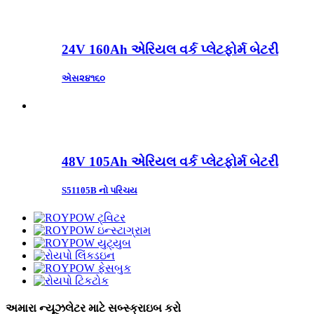
24V 160Ah એરિયલ વર્ક પ્લેટફોર્મ બેટરી
એસ૨૪૧૬૦
48V 105Ah એરિયલ વર્ક પ્લેટફોર્મ બેટરી
S51105B નો પરિચય
અમારા ન્યૂઝલેટર માટે સબ્સ્ક્રાઇબ કરો