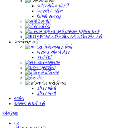
દેખરેખ
ઔદ્યોગિક બેટરી
આરવી / મરીન
ઊર્જા સંગ્રહ
સપોર્ટ
વોરંટી
વારંવાર પૂછાતા પ્રશ્નો
ડાઉનલોડ કરો
અન્વેષણ કરો
અમારા વિશે
બ્રાન્ડ એમ્બેસેડર
કારકિર્દી
સમાચાર
પ્રદર્શનો
વેબિનાર
કેસ
ડીલર્સ
ડીલર શોધો
ડીલર બનો
બ્લોગ
અમારો સંપર્ક કરો
અંગ્રેજી
ઘર