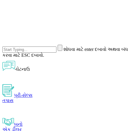
શોધવા માટે enter દબાવો અથવા બંધ
કરવા માટે ESC દબાવો.
ચેટનાઉ
પ્રી-સેલ્સ
તપાસ
બનો
એક ડીલર