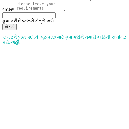
સંદેશ*
કૃપા કરીને જરૂરી ક્ષેત્રો ભરો.
મોકલો
ટિપ્સ: વેચાણ પછીની પૂછપરછ માટે કૃપા કરીને તમારી માહિતી સબમિટ
કરો.
અહીં
.