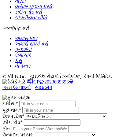
વોરંટી
વારંવાર પૂછાતા પ્રશ્નો
ડાઉનલોડ કરો
ગોપનીયતા નીતિ
અન્વેષણ કરો
અમારા વિશે
અમારો સંપર્ક કરો
પ્રદર્શનો
સમાચાર
કેસ
વેબિનાર
© કૉપિરાઇટ - હુઇઝોઉ રોયપો ટેકનોલોજી કંપની લિમિટેડ.
粤ICP备2023039393号
ગરમ ઉત્પાદનો
-
સાઇટમેપ
ઇમેઇલ*
પૂરું નામ*
દેશ/પ્રદેશ*
ઝીપ કોડ*
ફોન
ઉત્પાદન પ્રકાર