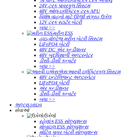
૧૨ વોલ્ટ ઓલ-ઇલેક્ટ્રિક ટ્રક એપીયુ
24V ટ્રક પાવરકૂલ સિસ્ટમ
48V ઓલ-ઇલેક્ટ્રિક ટ્રક APU
વિશેષ વાહનો માટે ઊર્જા સંગ્રહ ઉકેલ
12V ટ્રક સ્ટાર્ટર બેટરી
બધા >>
મરીન ESS
હાઇ-વોલ્ટેજ મરીન બેટરી સિસ્ટમ
LiFePO4 બેટરી
48V DC એર કન્ડીશનર
48V બુદ્ધિશાળી અલ્ટરનેટર
ડીસી-ડીસી કન્વર્ટર
બધા >>
આરવી ઇલેક્ટ્રિકલ સિસ્ટમ
48V ઇન્ટેલિજન્ટ અલ્ટરનેટર
LiFePO4 બેટરી
એર કન્ડીશનર
ડીસી-ડીસી કન્વર્ટર
બધા >>
અલ્ટ્રાડ્રાઇવ
સેવાઓ
ઉકેલો
રહેણાંક ESS સોલ્યુશન્સ
મોબાઇલ ESS સોલ્યુશન્સ
મોટિવ પાવર બેટરી સોલ્યુશન્સ