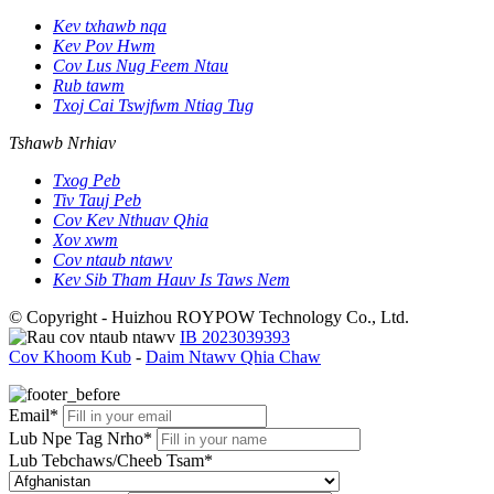
Kev txhawb nqa
Kev Pov Hwm
Cov Lus Nug Feem Ntau
Rub tawm
Txoj Cai Tswjfwm Ntiag Tug
Tshawb Nrhiav
Txog Peb
Tiv Tauj Peb
Cov Kev Nthuav Qhia
Xov xwm
Cov ntaub ntawv
Kev Sib Tham Hauv Is Taws Nem
© Copyright - Huizhou ROYPOW Technology Co., Ltd.
IB 2023039393
Cov Khoom Kub
-
Daim Ntawv Qhia Chaw
Email*
Lub Npe Tag Nrho*
Lub Tebchaws/Cheeb Tsam*