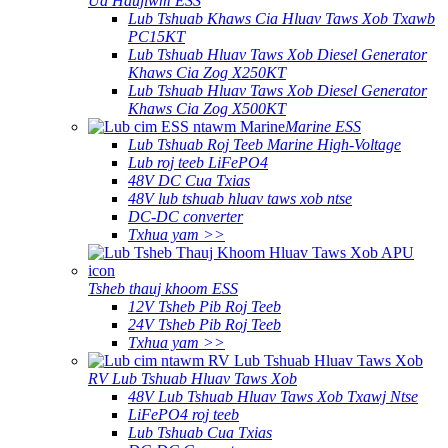
Ua Haujlwm ESS
Lub Tshuab Khaws Cia Hluav Taws Xob Txawb
PC15KT
Lub Tshuab Hluav Taws Xob Diesel Generator
Khaws Cia Zog X250KT
Lub Tshuab Hluav Taws Xob Diesel Generator
Khaws Cia Zog X500KT
Marine ESS
Lub Tshuab Roj Teeb Marine High-Voltage
Lub roj teeb LiFePO4
48V DC Cua ​​Txias
48V lub tshuab hluav taws xob ntse
DC-DC converter
Txhua yam >>
Tsheb thauj khoom ESS
12V Tsheb Pib Roj Teeb
24V Tsheb Pib Roj Teeb
Txhua yam >>
RV Lub Tshuab Hluav Taws Xob
48V Lub Tshuab Hluav Taws Xob Txawj Ntse
LiFePO4 roj teeb
Lub Tshuab Cua Txias