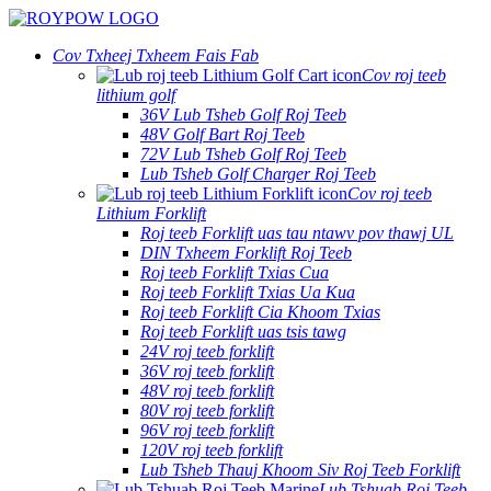
Cov Txheej Txheem Fais Fab
Cov roj teeb
lithium golf
36V Lub Tsheb Golf Roj Teeb
48V Golf Bart Roj Teeb
72V Lub Tsheb Golf Roj Teeb
Lub Tsheb Golf Charger Roj Teeb
Cov roj teeb
Lithium Forklift
Roj teeb Forklift uas tau ntawv pov thawj UL
DIN Txheem Forklift Roj Teeb
Roj teeb Forklift Txias Cua
Roj teeb Forklift Txias Ua Kua
Roj teeb Forklift Cia Khoom Txias
Roj teeb Forklift uas tsis tawg
24V roj teeb forklift
36V roj teeb forklift
48V roj teeb forklift
80V roj teeb forklift
96V roj teeb forklift
120V roj teeb forklift
Lub Tsheb Thauj Khoom Siv Roj Teeb Forklift
Lub Tshuab Roj Teeb