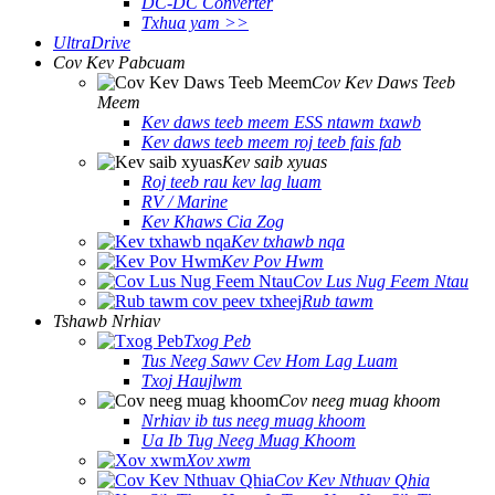
DC-DC Converter
Txhua yam >>
UltraDrive
Cov Kev Pabcuam
Cov Kev Daws Teeb
Meem
Kev daws teeb meem ESS ntawm txawb
Kev daws teeb meem roj teeb fais fab
Kev saib xyuas
Roj teeb rau kev lag luam
RV / Marine
Kev Khaws Cia Zog
Kev txhawb nqa
Kev Pov Hwm
Cov Lus Nug Feem Ntau
Rub tawm
Tshawb Nrhiav
Txog Peb
Tus Neeg Sawv Cev Hom Lag Luam
Txoj Haujlwm
Cov neeg muag khoom
Nrhiav ib tus neeg muag khoom
Ua Ib Tug Neeg Muag Khoom
Xov xwm
Cov Kev Nthuav Qhia