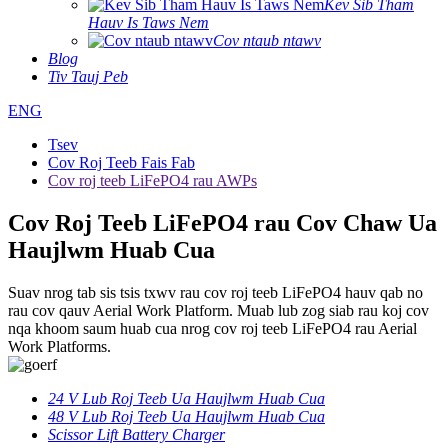
Kev Sib Tham
Hauv Is Taws Nem
Cov ntaub ntawv
Blog
Tiv Tauj Peb
ENG
Tsev
Cov Roj Teeb Fais Fab
Cov roj teeb LiFePO4 rau AWPs
Cov Roj Teeb LiFePO4 rau Cov Chaw Ua
Haujlwm Huab Cua
Suav nrog tab sis tsis txwv rau cov roj teeb LiFePO4 hauv qab no
rau cov qauv Aerial Work Platform. Muab lub zog siab rau koj cov
nqa khoom saum huab cua nrog cov roj teeb LiFePO4 rau Aerial
Work Platforms.
24 V Lub Roj Teeb Ua Haujlwm Huab Cua
48 V Lub Roj Teeb Ua Haujlwm Huab Cua
Scissor Lift Battery Charger