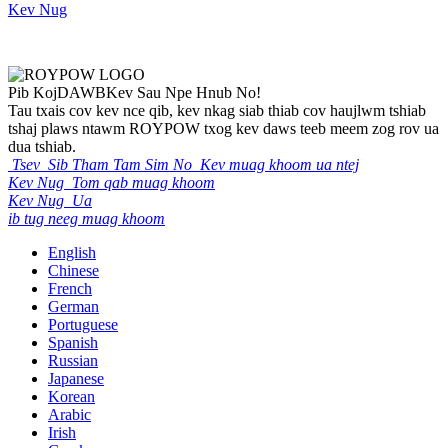
Kev Nug
Pib Koj
DAWB
Kev Sau Npe Hnub No!
Tau txais cov kev nce qib, kev nkag siab thiab cov haujlwm tshiab
tshaj plaws ntawm ROYPOW txog kev daws teeb meem zog rov ua
dua tshiab.
Tsev
Sib Tham Tam Sim No
Kev muag khoom ua ntej
Kev Nug
Tom qab muag khoom
Kev Nug
Ua
ib tug neeg muag khoom
English
Chinese
French
German
Portuguese
Spanish
Russian
Japanese
Korean
Arabic
Irish