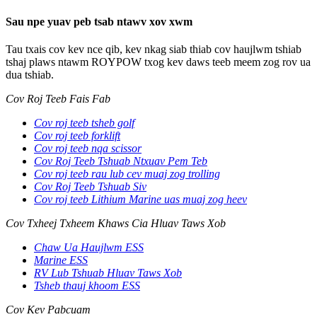
Sau npe yuav peb tsab ntawv xov xwm
Tau txais cov kev nce qib, kev nkag siab thiab cov haujlwm tshiab
tshaj plaws ntawm ROYPOW txog kev daws teeb meem zog rov ua
dua tshiab.
Cov Roj Teeb Fais Fab
Cov roj teeb tsheb golf
Cov roj teeb forklift
Cov roj teeb nqa scissor
Cov Roj Teeb Tshuab Ntxuav Pem Teb
Cov roj teeb rau lub cev muaj zog trolling
Cov Roj Teeb Tshuab Siv
Cov roj teeb Lithium Marine uas muaj zog heev
Cov Txheej Txheem Khaws Cia Hluav Taws Xob
Chaw Ua Haujlwm ESS
Marine ESS
RV Lub Tshuab Hluav Taws Xob
Tsheb thauj khoom ESS
Cov Kev Pabcuam