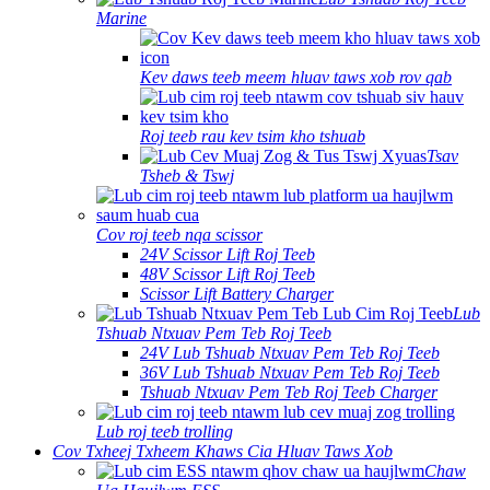
Marine
Kev daws teeb meem hluav taws xob rov qab
Roj teeb rau kev tsim kho tshuab
Tsav
Tsheb & Tswj
Cov roj teeb nqa scissor
24V Scissor Lift Roj Teeb
48V Scissor Lift Roj Teeb
Scissor Lift Battery Charger
Lub
Tshuab Ntxuav Pem Teb Roj Teeb
24V Lub Tshuab Ntxuav Pem Teb Roj Teeb
36V Lub Tshuab Ntxuav Pem Teb Roj Teeb
Tshuab Ntxuav Pem Teb Roj Teeb Charger
Lub roj teeb trolling
Cov Txheej Txheem Khaws Cia Hluav Taws Xob
Chaw