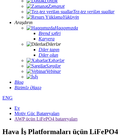
Dəstək
Zəmanət
Tez-tez verilən suallar
Yükləyin
Araşdırın
Haqqımızda
Brend səfiri
Karyera
Dilerlər
Diler tapın
Diler olun
Xəbərlər
Sərgilər
Vebinar
İş
Bloq
Bizimlə Əlaqə
ENG
Ev
Motiv Güc Batareyaları
AWP üçün LiFePO4 batareyaları
Hava İş Platformaları üçün LiFePO4