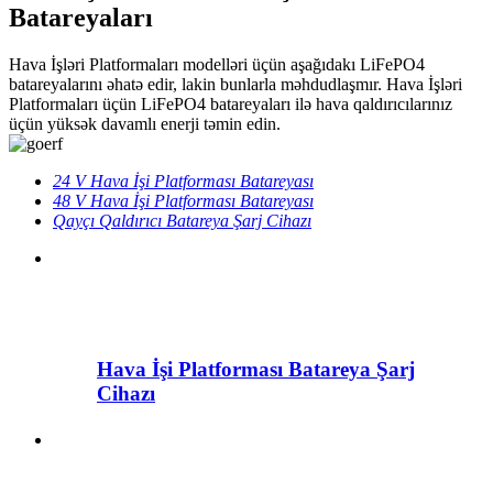
Batareyaları
Hava İşləri Platformaları modelləri üçün aşağıdakı LiFePO4
batareyalarını əhatə edir, lakin bunlarla məhdudlaşmır. Hava İşləri
Platformaları üçün LiFePO4 batareyaları ilə hava qaldırıcılarınız
üçün yüksək davamlı enerji təmin edin.
24 V Hava İşi Platforması Batareyası
48 V Hava İşi Platforması Batareyası
Qayçı Qaldırıcı Batareya Şarj Cihazı
Hava İşi Platforması Batareya Şarj
Cihazı