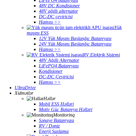
LiFePO4 batareyası
48V DC Kondisioner
48V ağıllı alternator
DC-DC çeviricisi
Hamısı >>
Yük
maşını ESS
12V Yük Maşını Başlanğıc Batareyası
24V Yük Maşını Başlanğıc Batareyası
Hamısı >>
RV Elektrik Sistemi
48V Ağıllı Alternator
LiFePO4 Batareyası
Kondisioner
DC-DC Çeviricisi
Hamısı >>
UltraDrive
Xidmətlər
Həllər
Mobil ESS Həlləri
Motiv Güc Batareya Həlləri
Monitorinq
Sənaye Batareyası
RV / Dəniz
Enerji Saxlama