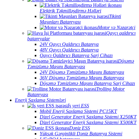
Elektrik Təkmilləşdirmə Həlləri
Tikinti
Maşınları Batareyası
Motor və Nəzarətçi
Qayçı qaldırıcı
batareyalar
24V Qayçı Qaldırıcı Batareya
48V Qayçı Qaldırıcı Batareya
Qayçı Qaldırıcı Batareya Şarj Cihazı
Döşəmə
Təmizləmə Maşını Batareyası
24V Döşəmə Təmizləmə Maşını Batareyası
36V Döşəmə Təmizləmə Maşını Batareyası
Döşəmə Təmizləmə Maşını Batareya Şarj Cihazı
Trolling Motor
Batareyası
Enerji Saxlama Sistemləri
İş yeri ESS
Mobil Enerji Saxlama Sistemi PC15KT
Dizel Generator Enerji Saxlama Sistemi X250KT
Dizel Generator Enerji Saxlama Sistemi X500KT
Dəniz ESS
Yüksək Gərginlikli Dəniz Batareya Sistemi