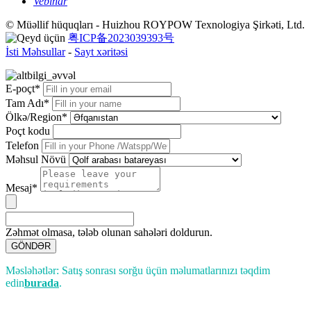
Vebinar
© Müəllif hüquqları - Huizhou ROYPOW Texnologiya Şirkəti, Ltd.
粤ICP备2023039393号
İsti Məhsullar
-
Sayt xəritəsi
E-poçt*
Tam Adı*
Ölkə/Region*
Poçt kodu
Telefon
Məhsul Növü
Mesaj*
Zəhmət olmasa, tələb olunan sahələri doldurun.
GÖNDƏR
Məsləhətlər: Satış sonrası sorğu üçün məlumatlarınızı təqdim
edin
burada
.