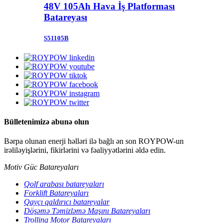
48V 105Ah Hava İş Platforması
Batareyası
S51105B
Bülletenimizə abunə olun
Bərpa olunan enerji həlləri ilə bağlı ən son ROYPOW-un
irəliləyişlərini, fikirlərini və fəaliyyətlərini əldə edin.
Motiv Güc Batareyaları
Qolf arabası batareyaları
Forklift Batareyaları
Qayçı qaldırıcı batareyalar
Döşəmə Təmizləmə Maşını Batareyaları
Trolling Motor Batareyaları