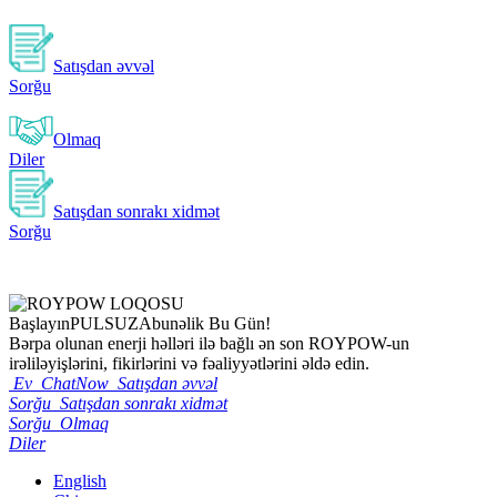
Satışdan əvvəl
Sorğu
Olmaq
Diler
Satışdan sonrakı xidmət
Sorğu
Başlayın
PULSUZ
Abunəlik Bu Gün!
Bərpa olunan enerji həlləri ilə bağlı ən son ROYPOW-un
irəliləyişlərini, fikirlərini və fəaliyyətlərini əldə edin.
Ev
ChatNow
Satışdan əvvəl
Sorğu
Satışdan sonrakı xidmət
Sorğu
Olmaq
Diler
English