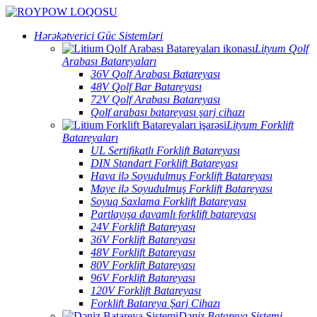
Hərəkətverici Güc Sistemləri
Lityum Qolf
Arabası Batareyaları
36V Qolf Arabası Batareyası
48V Qolf Bar Batareyası
72V Qolf Arabası Batareyası
Qolf arabası batareyası şarj cihazı
Lityum Forklift
Batareyaları
UL Sertifikatlı Forklift Batareyası
DIN Standart Forklift Batareyası
Hava ilə Soyudulmuş Forklift Batareyası
Maye ilə Soyudulmuş Forklift Batareyası
Soyuq Saxlama Forklift Batareyası
Partlayışa davamlı forklift batareyası
24V Forklift Batareyası
36V Forklift Batareyası
48V Forklift Batareyası
80V Forklift Batareyası
96V Forklift Batareyası
120V Forklift Batareyası
Forklift Batareya Şarj Cihazı
Dəniz Batareya Sistemi