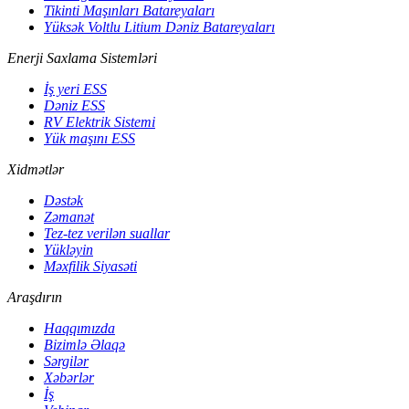
Tikinti Maşınları Batareyaları
Yüksək Voltlu Litium Dəniz Batareyaları
Enerji Saxlama Sistemləri
İş yeri ESS
Dəniz ESS
RV Elektrik Sistemi
Yük maşını ESS
Xidmətlər
Dəstək
Zəmanət
Tez-tez verilən suallar
Yükləyin
Məxfilik Siyasəti
Araşdırın
Haqqımızda
Bizimlə Əlaqə
Sərgilər
Xəbərlər
İş