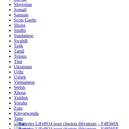
Slovenian
Somali
Samoan
Scots Gaelic
Shona
Sindhi
Sundanese
Swahili
Tajik
Tamil
Telugu
Thai
Ukrainian
Urdu
Uzbek
Vietnamese
Welsh
Xhosa
Yiddish
Yoruba
Zulu
Kinyarwanda
Tatar
Oriya
Turkmen