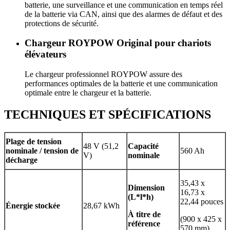
batterie, une surveillance et une communication en temps réel
de la batterie via CAN, ainsi que des alarmes de défaut et des
protections de sécurité.
Chargeur ROYPOW Original pour chariots
élévateurs
Le chargeur professionnel ROYPOW assure des
performances optimales de la batterie et une communication
optimale entre le chargeur et la batterie.
TECHNIQUES ET SPÉCIFICATIONS
Plage de tension
48 V (51,2
Capacité
nominale / tension de
560 Ah
V)
nominale
décharge
35,43 x
Dimension
16,73 x
(L*l*h)
22,44 pouces
Énergie stockée
28,67 kWh
À titre de
(900 x 425 x
référence
570 mm)