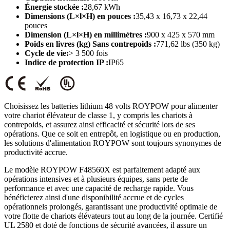
Énergie stockée :
28,67 kWh
Dimensions (L×l×H) en pouces :
35,43 x 16,73 x 22,44
pouces
Dimension (L×l×H) en millimètres :
900 x 425 x 570 mm
Poids en livres (kg) Sans contrepoids :
771,62 lbs (350 kg)
Cycle de vie:
> 3 500 fois
Indice de protection IP :
IP65
Choisissez les batteries lithium 48 volts ROYPOW pour alimenter
votre chariot élévateur de classe 1, y compris les chariots à
contrepoids, et assurez ainsi efficacité et sécurité lors de ses
opérations. Que ce soit en entrepôt, en logistique ou en production,
les solutions d'alimentation ROYPOW sont toujours synonymes de
productivité accrue.
Le modèle ROYPOW F48560X est parfaitement adapté aux
opérations intensives et à plusieurs équipes, sans perte de
performance et avec une capacité de recharge rapide. Vous
bénéficierez ainsi d'une disponibilité accrue et de cycles
opérationnels prolongés, garantissant une productivité optimale de
votre flotte de chariots élévateurs tout au long de la journée. Certifié
UL 2580 et doté de fonctions de sécurité avancées, il assure un