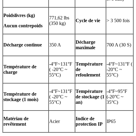
Poids
livres (kg)
771,62 lbs
Cycle de vie
> 3 500 fois
(350 kg)
Aucun contrepoids
Décharge
Décharge continue
350 A
700 A (30 S)
maximale
-4°F~131°F
Température
-4°F~131°F (
Température de
( -20°C ~
de
-20°C ~
charge
55°C)
refoulement
55°C)
-4°F~131°F
Température
-4°F~95°F
Température de
( -20°C ~
de stockage (1
(-20°C ~
stockage (1 mois)
55°C)
an)
35°C)
Matériau de
Indice de
Acier
IP65
revêtement
protection IP