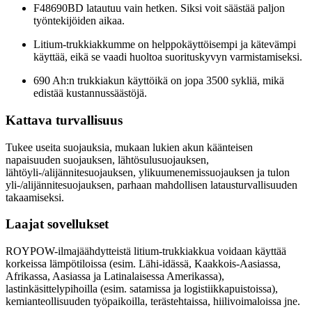
F48690BD latautuu vain hetken. Siksi voit säästää paljon
työntekijöiden aikaa.
Litium-trukkiakkumme on helppokäyttöisempi ja kätevämpi
käyttää, eikä se vaadi huoltoa suorituskyvyn varmistamiseksi.
690 Ah:n trukkiakun käyttöikä on jopa 3500 sykliä, mikä
edistää kustannussäästöjä.
Kattava turvallisuus
Tukee useita suojauksia, mukaan lukien akun käänteisen
napaisuuden suojauksen, lähtösulusuojauksen,
lähtöyli-/alijännitesuojauksen, ylikuumenemissuojauksen ja tulon
yli-/alijännitesuojauksen, parhaan mahdollisen latausturvallisuuden
takaamiseksi.
Laajat sovellukset
ROYPOW-ilmajäähdytteistä litium-trukkiakkua voidaan käyttää
korkeissa lämpötiloissa (esim. Lähi-idässä, Kaakkois-Aasiassa,
Afrikassa, Aasiassa ja Latinalaisessa Amerikassa),
lastinkäsittelypihoilla (esim. satamissa ja logistiikkapuistoissa),
kemianteollisuuden työpaikoilla, terästehtaissa, hiilivoimaloissa jne.