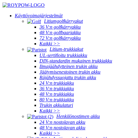
Käyttövoimajärjestelmät
Litiumgolfkärryakut
36 V:n golfkärryakku
48 V:n golfbaariakku
72 V:n golfkärryakku
Kaikki >>
Litium-trukkiakut
UL-sertifioitu trukkiakku
DIN-standardin mukainen trukkiakku
Ilmajäähdytteinen trukin akku
Jäätymisenestoinen trukin akku
Räjähdyssuojattu trukin akku
24 V:n trukkiakku
36 V:n trukkiakku
48 V:n trukkiakku
80 V:n trukkiakku
Trukin akkulaturi
Kaikki >>
Henkilönostimen akku
24 V:n nostolavan akku
48 V:n nostolavan akku
Kaikki >>