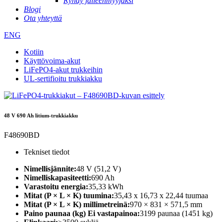
Ryhdy jälleenmyyjäksi
Blogi
Ota yhteyttä
ENG
Kotiin
Käyttövoima-akut
LiFePO4-akut trukkeihin
UL-sertifioitu trukkiakku
48 V 690 Ah litium-trukkiakku
F48690BD
Tekniset tiedot
Nimellisjännite:
48 V (51,2 V)
Nimelliskapasiteetti:
690 Ah
Varastoitu energia:
35,33 kWh
Mitat (P × L × K) tuumina:
35,43 x 16,73 x 22,44 tuumaa
Mitat (P × L × K) millimetreinä:
970 × 831 × 571,5 mm
Paino paunaa (kg) Ei vastapainoa:
3199 paunaa (1451 kg)