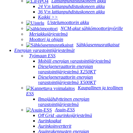
Lattianpuhdistuskoneen akku
24 V:n lattianpuhdistuskoneen akku
36 V:n lattianpuhdistuskoneen akku
Kaikki >>
Uistelumoottorin akku
NCM-akut sähkömoottoripyörille
Meriakkujärjestelmä
Moottori ja ohjain
Sähköasennusratkaisut
Energian varastointijärjestelmät
Työmaan ESS
Mobiili energian varastointijärjestelmä
Dieselgeneraattorin energian
varastointijärjestelmä X250KT
Dieselgeneraattorin energian
varastointijärjestelmä X500KT
Kaupallinen ja teollinen
ESS
Ilmajäähdytteinen energian
varastointijärjestelmä
Asuin-ESS
Off Grid -aurinkojärjestelmä
Aurinkoakut
Aurinkoinvertterit
Asuinrakennusten energian