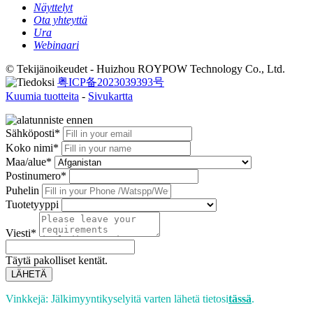
Näyttelyt
Ota yhteyttä
Ura
Webinaari
© Tekijänoikeudet - Huizhou ROYPOW Technology Co., Ltd.
粤ICP备2023039393号
Kuumia tuotteita
-
Sivukartta
Sähköposti*
Koko nimi*
Maa/alue*
Postinumero*
Puhelin
Tuotetyyppi
Viesti*
Täytä pakolliset kentät.
LÄHETÄ
Vinkkejä: Jälkimyyntikyselyitä varten lähetä tietosi
tässä
.