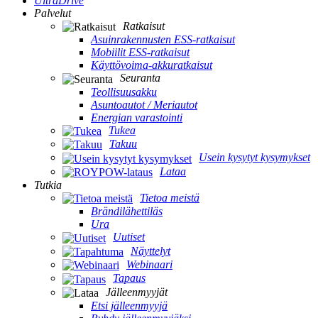
UltraDrive
Palvelut
Ratkaisut
Asuinrakennusten ESS-ratkaisut
Mobiilit ESS-ratkaisut
Käyttövoima-akkuratkaisut
Seuranta
Teollisuusakku
Asuntoautot / Meriautot
Energian varastointi
Tukea
Takuu
Usein kysytyt kysymykset
Lataa
Tutkia
Tietoa meistä
Brändilähettiläs
Ura
Uutiset
Näyttelyt
Webinaari
Tapaus
Jälleenmyyjät
Etsi jälleenmyyjä