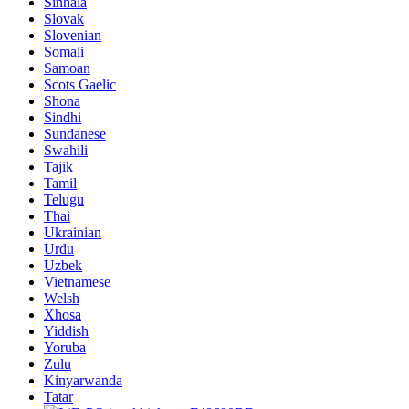
Sinhala
Slovak
Slovenian
Somali
Samoan
Scots Gaelic
Shona
Sindhi
Sundanese
Swahili
Tajik
Tamil
Telugu
Thai
Ukrainian
Urdu
Uzbek
Vietnamese
Welsh
Xhosa
Yiddish
Yoruba
Zulu
Kinyarwanda
Tatar