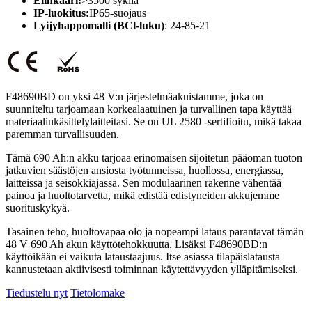
Elinkaari:
>3500 sykliä
IP-luokitus:
IP65-suojaus
Lyijyhappomalli (BCl-luku)
: 24-85-21
F48690BD on yksi 48 V:n järjestelmäakuistamme, joka on
suunniteltu tarjoamaan korkealaatuinen ja turvallinen tapa käyttää
materiaalinkäsittelylaitteitasi. Se on UL 2580 -sertifioitu, mikä takaa
paremman turvallisuuden.
Tämä 690 Ah:n akku tarjoaa erinomaisen sijoitetun pääoman tuoton
jatkuvien säästöjen ansiosta työtunneissa, huollossa, energiassa,
laitteissa ja seisokkiajassa. Sen modulaarinen rakenne vähentää
painoa ja huoltotarvetta, mikä edistää edistyneiden akkujemme
suorituskykyä.
Tasainen teho, huoltovapaa olo ja nopeampi lataus parantavat tämän
48 V 690 Ah akun käyttötehokkuutta. Lisäksi F48690BD:n
käyttöikään ei vaikuta lataustaajuus. Itse asiassa tilapäislatausta
kannustetaan aktiivisesti toiminnan käytettävyyden ylläpitämiseksi.
Tiedustelu nyt
Tietolomake