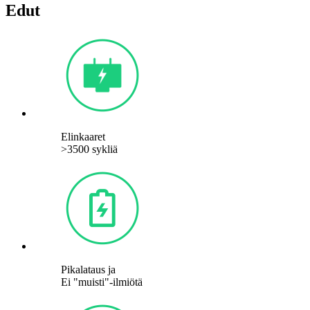
Edut
Elinkaaret
>3500 sykliä
Pikalataus ja
Ei "muisti"-ilmiötä