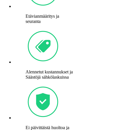
Etävianmääritys ja
seuranta
Alennetut kustannukset ja
Säästöjä sähkölaskuissa
Ei päivittäistä huoltoa ja