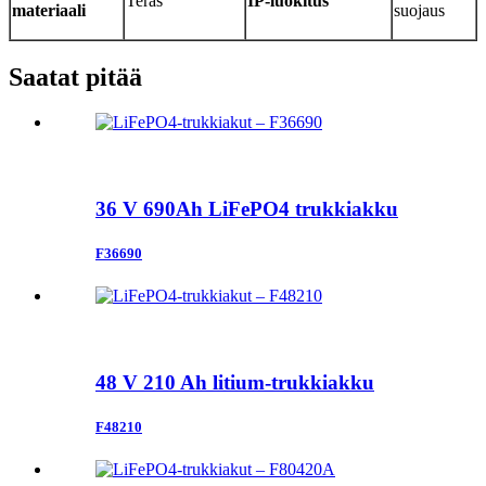
Teräs
IP-luokitus
materiaali
suojaus
Saatat pitää
36 V 690Ah LiFePO4 trukkiakku
F36690
48 V 210 Ah litium-trukkiakku
F48210