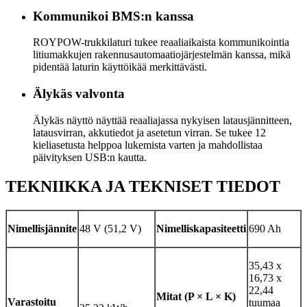
Kommunikoi BMS:n kanssa
ROYPOW-trukkilaturi tukee reaaliaikaista kommunikointia
litiumakkujen rakennusautomaatiojärjestelmän kanssa, mikä
pidentää laturin käyttöikää merkittävästi.
Älykäs valvonta
Älykäs näyttö näyttää reaaliajassa nykyisen latausjännitteen,
latausvirran, akkutiedot ja asetetun virran. Se tukee 12
kieliasetusta helppoa lukemista varten ja mahdollistaa
päivityksen USB:n kautta.
TEKNIIKKA JA TEKNISET TIEDOT
Nimellisjännite
48 V (51,2 V)
Nimelliskapasiteetti
690 Ah
35,43 x
16,73 x
22,44
Mitat (P × L × K)
Varastoitu
tuumaa