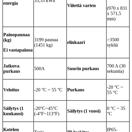
35,33 kWh
energia
Viitettä varten
(970 x 831
x 571,5
mm)
Paino
paunaa
3199 paunaa
>3500
(kg)
elinkaari
(1451 kg)
sykliä
Ei vastapainoa
Jatkuva
700 A (30
500A
Suurin purkaus
purkaus
sekuntia)
-20 °C ~
Veloitus
-20 °C ~ 55 °C
Purkaus
55 °C
Säilytys (1
-20°C~45°C
0 °C ~ 35
Säilytys (1 vuosi)
kuukausi)
(-4°F~113°F)
°C
Kotelon
IP65-