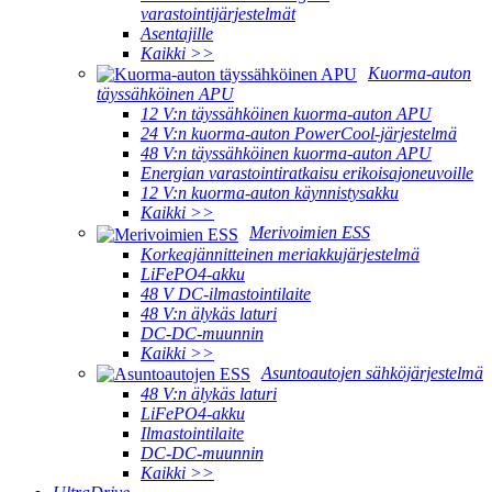
varastointijärjestelmät
Asentajille
Kaikki >>
Kuorma-auton
täyssähköinen APU
12 V:n täyssähköinen kuorma-auton APU
24 V:n kuorma-auton PowerCool-järjestelmä
48 V:n täyssähköinen kuorma-auton APU
Energian varastointiratkaisu erikoisajoneuvoille
12 V:n kuorma-auton käynnistysakku
Kaikki >>
Merivoimien ESS
Korkeajännitteinen meriakkujärjestelmä
LiFePO4-akku
48 V DC-ilmastointilaite
48 V:n älykäs laturi
DC-DC-muunnin
Kaikki >>
Asuntoautojen sähköjärjestelmä
48 V:n älykäs laturi
LiFePO4-akku
Ilmastointilaite
DC-DC-muunnin
Kaikki >>