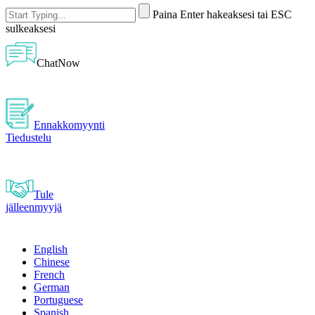
Paina Enter hakeaksesi tai ESC
sulkeaksesi
ChatNow
Ennakkomyynti
Tiedustelu
Tule
jälleenmyyjä
English
Chinese
French
German
Portuguese
Spanish