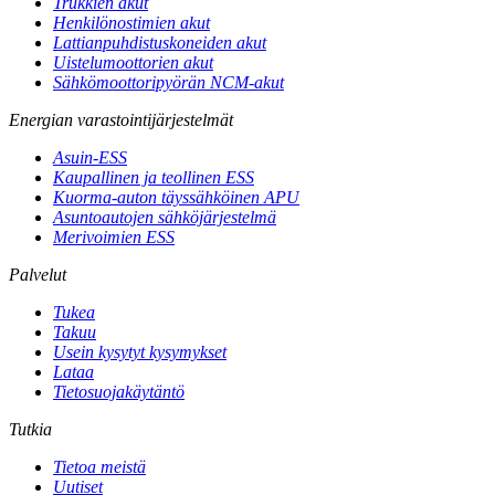
Trukkien akut
Henkilönostimien akut
Lattianpuhdistuskoneiden akut
Uistelumoottorien akut
Sähkömoottoripyörän NCM-akut
Energian varastointijärjestelmät
Asuin-ESS
Kaupallinen ja teollinen ESS
Kuorma-auton täyssähköinen APU
Asuntoautojen sähköjärjestelmä
Merivoimien ESS
Palvelut
Tukea
Takuu
Usein kysytyt kysymykset
Lataa
Tietosuojakäytäntö
Tutkia
Tietoa meistä
Uutiset