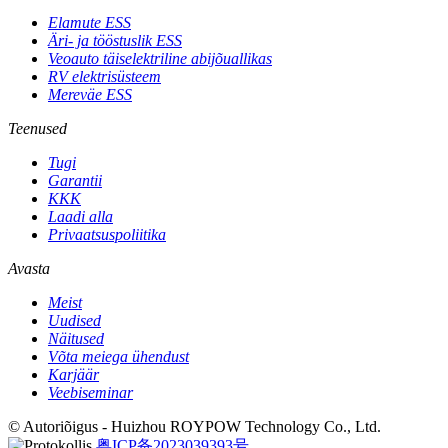
Elamute ESS
Äri- ja tööstuslik ESS
Veoauto täiselektriline abijõuallikas
RV elektrisüsteem
Mereväe ESS
Teenused
Tugi
Garantii
KKK
Laadi alla
Privaatsuspoliitika
Avasta
Meist
Uudised
Näitused
Võta meiega ühendust
Karjäär
Veebiseminar
© Autoriõigus - Huizhou ROYPOW Technology Co., Ltd.
粤ICP备2023039393号