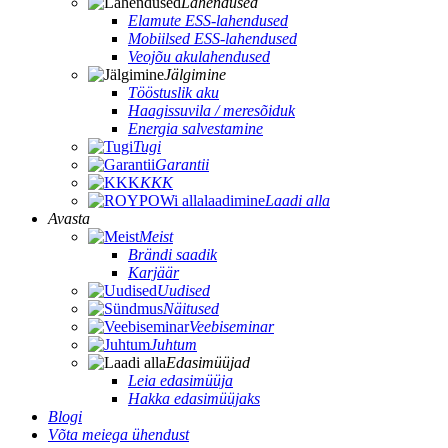
Lahendused
Elamute ESS-lahendused
Mobiilsed ESS-lahendused
Veojõu akulahendused
Jälgimine
Tööstuslik aku
Haagissuvila / meresõiduk
Energia salvestamine
Tugi
Garantii
KKK
Laadi alla
Avasta
Meist
Brändi saadik
Karjäär
Uudised
Näitused
Veebiseminar
Juhtum
Edasimüüjad
Leia edasimüüja
Hakka edasimüüjaks
Blogi
Võta meiega ühendust