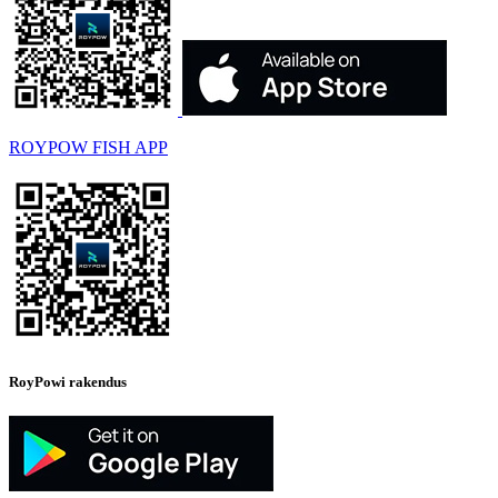
ROYPOW FISH APP
RoyPowi rakendus