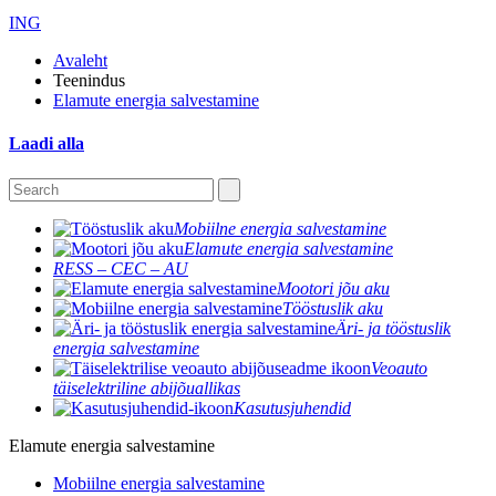
ING
Avaleht
Teenindus
Elamute energia salvestamine
Laadi alla
Mobiilne energia salvestamine
Elamute energia salvestamine
RESS – CEC – AU
Mootori jõu aku
Tööstuslik aku
Äri- ja tööstuslik
energia salvestamine
Veoauto
täiselektriline abijõuallikas
Kasutusjuhendid
Elamute energia salvestamine
Mobiilne energia salvestamine