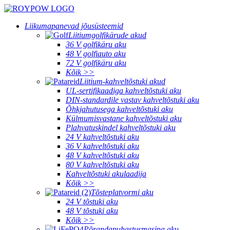
Liikumapanevad jõusüsteemid
Liitiumgolfikärude akud
36 V golfikäru aku
48 V golfiauto aku
72 V golfikäru aku
Kõik >>
Liitium-kahveltõstuki akud
UL-sertifikaadiga kahveltõstuki aku
DIN-standardile vastav kahveltõstuki aku
Õhkjahutusega kahveltõstuki aku
Külmumisvastane kahveltõstuki aku
Plahvatuskindel kahveltõstuki aku
24 V kahveltõstuki aku
36 V kahveltõstuki aku
48 V kahveltõstuki aku
80 V kahveltõstuki aku
Kahveltõstuki akulaadija
Kõik >>
Tõsteplatvormi aku
24 V tõstuki aku
48 V tõstuki aku
Kõik >>
Põrandapuhastusmasina aku