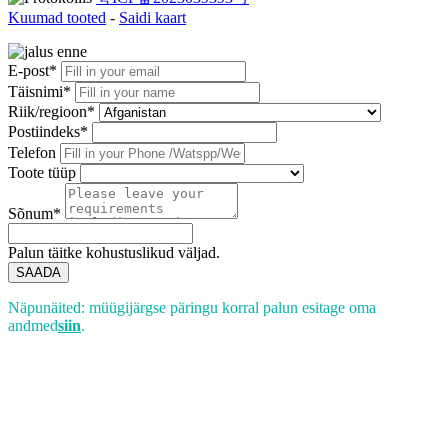
Kuumad tooted
-
Saidi kaart
E-post*
Täisnimi*
Riik/regioon*
Postiindeks*
Telefon
Toote tüüp
Sõnum*
Palun täitke kohustuslikud väljad.
SAADA
Näpunäited: müügijärgse päringu korral palun esitage oma
andmed
siin
.