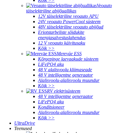
Kõik >>
Veoauto
täiselektriline abijõuallikas
12V täiselektriline veoauto APU
24V veoauto PowerCool süsteem
48V täiselektriline veoauto abijõud
Eriotstarbeliste sõidukite
energiasalvestuslahendus
12 V veoauto käivitusaku
Kõik >>
Mereväe ESS
Kõrgepinge laevaakude süsteem
LiFePO4 aku
48 V alalisvoolu kliimaseade
48 V intelligentne generaator
Alalisvoolu-alalisvoolu muundur
Kõik >>
RV elektrisüsteem
48 V intelligentne generaator
LiFePO4 aku
Konditsioneer
Alalisvoolu-alalisvoolu muundur
Kõik >>
UltraDrive
Teenused