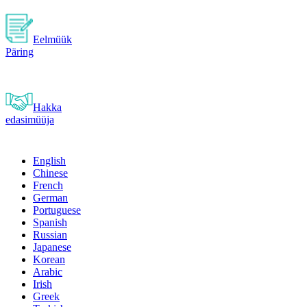
Eelmüük
Päring
Hakka
edasimüüja
English
Chinese
French
German
Portuguese
Spanish
Russian
Japanese
Korean
Arabic
Irish
Greek