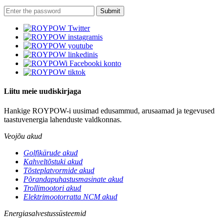
Liitu meie uudiskirjaga
Hankige ROYPOW-i uusimad edusammud, arusaamad ja tegevused
taastuvenergia lahenduste valdkonnas.
Veojõu akud
Golfikärude akud
Kahveltõstuki akud
Tõsteplatvormide akud
Põrandapuhastusmasinate akud
Trollimootori akud
Elektrimootorratta NCM akud
Energiasalvestussüsteemid