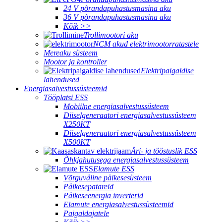
24 V põrandapuhastusmasina aku
36 V põrandapuhastusmasina aku
Kõik >>
Trollimootori aku
NCM akud elektrimootorratastele
Mereaku süsteem
Mootor ja kontroller
Elektripaigaldise
lahendused
Energiasalvestussüsteemid
Tööplatsi ESS
Mobiilne energiasalvestussüsteem
Diiselgeneraatori energiasalvestussüsteem
X250KT
Diiselgeneraatori energiasalvestussüsteem
X500KT
Äri- ja tööstuslik ESS
Õhkjahutusega energiasalvestussüsteem
Elamute ESS
Võrguväline päikesesüsteem
Päikesepatareid
Päikeseenergia inverterid
Elamute energiasalvestussüsteemid
Paigaldajatele