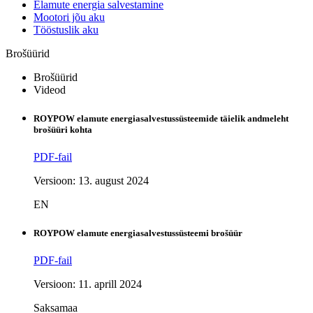
Elamute energia salvestamine
Mootori jõu aku
Tööstuslik aku
Brošüürid
Brošüürid
Videod
ROYPOW elamute energiasalvestussüsteemide täielik andmeleht
brošüüri kohta
PDF-fail
Versioon: 13. august 2024
EN
ROYPOW elamute energiasalvestussüsteemi brošüür
PDF-fail
Versioon: 11. aprill 2024
Saksamaa