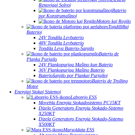
Renovigaj Solvoj
Baterio
por Konstrumaŝinoj
Motoro kaj Regilo
Tondilliftaj
Baterioj
24V Tondila Levbaterio
48V Tondila Levbaterio
Tondila Leva Baterio-Ŝargilo
Baterio de
Planka Purigilo
24V Plankopuriga Maŝino kun Baterio
36V Plankopuriga Maŝino Baterio
Baterioŝargilo por Plankaj Purigiloj
Baterio de Trolling
Motor
Energiaj Stokaj Sistemoj
Laborejo ESS
Movebla Energia Stokadosistemo PC15KT
Dizela Generatoro Energia Stokado-Sistemo
X250KT
Dizela Generatoro Energia Stokado-Sistemo
X500KT
Marsoldata ESS