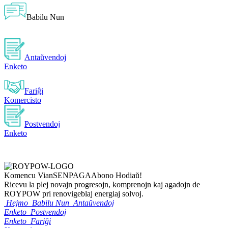
Babilu Nun
Antaŭvendoj
Enketo
Fariĝi
Komercisto
Postvendoj
Enketo
Komencu Vian
SENPAGA
Abono Hodiaŭ!
Ricevu la plej novajn progresojn, komprenojn kaj agadojn de
ROYPOW pri renovigeblaj energiaj solvoj.
Hejmo
Babilu Nun
Antaŭvendoj
Enketo
Postvendoj
Enketo
Fariĝi