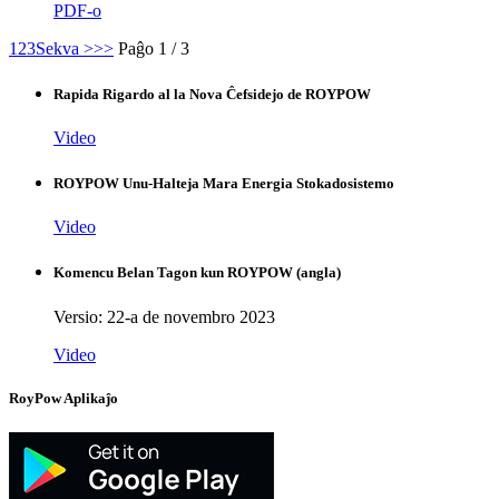
PDF-o
1
2
3
Sekva >
>>
Paĝo 1 / 3
Rapida Rigardo al la Nova Ĉefsidejo de ROYPOW
Video
ROYPOW Unu-Halteja Mara Energia Stokadosistemo
Video
Komencu Belan Tagon kun ROYPOW (angla)
Versio: 22-a de novembro 2023
Video
RoyPow Aplikaĵo