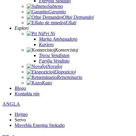
Energia Stokado
Subteno
Garantio
Oftaj Demandoj
Elŝuti
Esplori
Pri Ni
Marka Ambasadoro
Kariero
Komercistoj
Trovu Vendiston
Fariĝu Vendisto
Novaĵoj
Ekspozicioj
Retseminario
Kazo
Blogo
Kontaktu nin
ANGLA
Hejmo
Servo
Movebla Energia Stokado