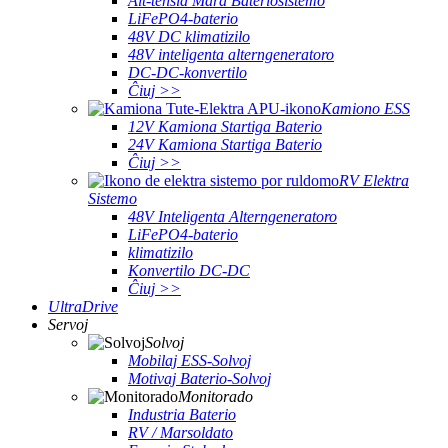
Alt-tensia Mara Bateriosistemo
LiFePO4-baterio
48V DC klimatizilo
48V inteligenta alterngeneratoro
DC-DC-konvertilo
Ĉiuj >>
Kamiono ESS
12V Kamiona Startiga Baterio
24V Kamiona Startiga Baterio
Ĉiuj >>
RV Elektra
Sistemo
48V Inteligenta Alterngeneratoro
LiFePO4-baterio
klimatizilo
Konvertilo DC-DC
Ĉiuj >>
UltraDrive
Servoj
Solvoj
Mobilaj ESS-Solvoj
Motivaj Baterio-Solvoj
Monitorado
Industria Baterio
RV / Marsoldato