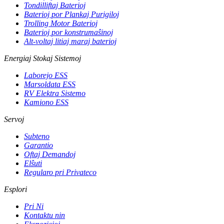
Tondilliftaj Baterioj
Baterioj por Plankaj Purigiloj
Trolling Motor Baterioj
Baterioj por konstrumaŝinoj
Alt-voltaj litiaj maraj baterioj
Energiaj Stokaj Sistemoj
Laborejo ESS
Marsoldata ESS
RV Elektra Sistemo
Kamiono ESS
Servoj
Subteno
Garantio
Oftaj Demandoj
Elŝuti
Regularo pri Privateco
Esplori
Pri Ni
Kontaktu nin