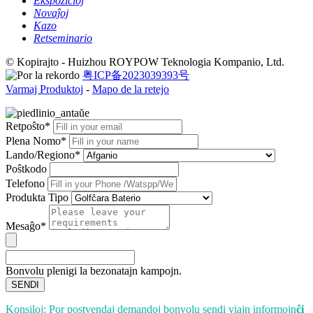
Ekspozicioj
Novaĵoj
Kazo
Retseminario
© Kopirajto - Huizhou ROYPOW Teknologia Kompanio, Ltd.
粤ICP备2023039393号
Varmaj Produktoj
-
Mapo de la retejo
Retpoŝto*
Plena Nomo*
Lando/Regiono*
Poŝtkodo
Telefono
Produkta Tipo
Mesaĝo*
Bonvolu plenigi la bezonatajn kampojn.
SENDI
Konsiloj: Por postvendaj demandoj bonvolu sendi viajn informojn
ĉi