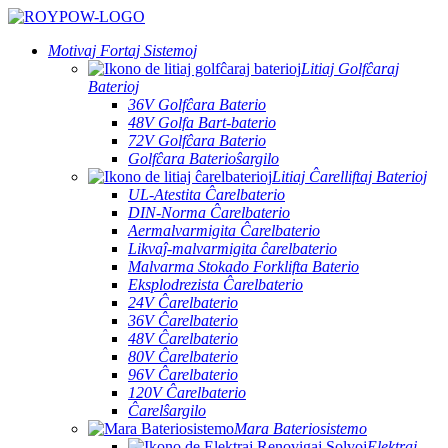
Motivaj Fortaj Sistemoj
Litiaj Golfĉaraj
Baterioj
36V Golfĉara Baterio
48V Golfa Bart-baterio
72V Golfĉara Baterio
Golfĉara Baterioŝargilo
Litiaj Ĉarelliftaj Baterioj
UL-Atestita Ĉarelbaterio
DIN-Norma Ĉarelbaterio
Aermalvarmigita Ĉarelbaterio
Likvaĵ-malvarmigita ĉarelbaterio
Malvarma Stokado Forklifta Baterio
Eksplodrezista Ĉarelbaterio
24V Ĉarelbaterio
36V Ĉarelbaterio
48V Ĉarelbaterio
80V Ĉarelbaterio
96V Ĉarelbaterio
120V Ĉarelbaterio
Ĉarelŝargilo
Mara Bateriosistemo
Elektraj