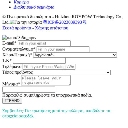
Καριέρα
Διαδικτυακό σεμινάριο
© Πνευματικά δικαιώματα - Huizhou ROYPOW Technology Co.,
Ltd.
粤ICP备2023039393号
Ζεστά προϊόντα
-
Χάρτης ιστότοπου
E-mail*
Ονοματεπώνυμο*
Χώρα/Περιοχή*
Τ.Κ*
Τηλέφωνο
Τύπος προϊόντος
Μήνυμα*
Παρακαλώ συμπληρώστε τα υποχρεωτικά πεδία.
ΣΤΕΛΝΩ
Συμβουλές: Για ερωτήσεις μετά την πώληση, υποβάλετε τα
στοιχεία σας
εδώ
.