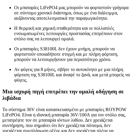
Οι μπαταρίες LiFePO4 μας μπορούν να φορτιστούν γρήγορα
σε σύντομο χρονικό διάστημα, όπως με ένα διάλειμμα,
αυξάνοντας αποτελεσματικά την παραγωγικότητα.
Η θερμική και χημική σταθερότητα και οι πολλαπλές
ενσωματωμένες λειτουργίες προστασίας επιτρέπουν στον
στόλο σας να λειτουργεί ομαλά.
Οι μπαταρίες S38100L δεν έχουν μνήμη, μπορούν να
φορτιστούν οποιαδήποτε στιγμή και με πλήρη φόρτιση,
μπορούν να λειτουργήσουν για περισσότερο χρόνο.
Αν φύγεις για 8 μήνες, σβήσε το αυτοκίνητο με μια πλήρη
φόρτιση της S38100L και άναψέ το ξανά, και μετά μπορείς να
φύγεις.
Μια ισχυρή πηγή επιτρέπει την ομαλή οδήγηση σε
λιβάδια
Το σύστημα 36V είναι κατασκευασμένο με μπαταρίες ROYPOW
LiFePO4. Είναι η ιδανική μπαταρία 36V/100A για τον στόλο σας,
μετατρέψτε τον σε μπαταρία ιόντων λιθίου. Δεν χρειάζεται
συντήρηση, που σημαίνει ότι δεν χρειάζεται πότισμα, δεν
χρειάζεται συμπλήρωση οξέος και δεν χρειάζεται πλέον να