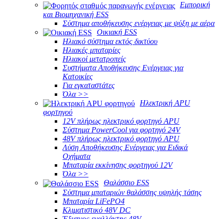
Εμπορική
και Βιομηχανική ESS
Σύστημα αποθήκευσης ενέργειας με ψύξη με αέρα
Οικιακή ESS
Ηλιακό σύστημα εκτός δικτύου
Ηλιακές μπαταρίες
Ηλιακοί μετατροπείς
Συστήματα Αποθήκευσης Ενέργειας για
Κατοικίες
Για εγκαταστάτες
Όλα >>
Ηλεκτρική APU
φορτηγού
12V πλήρως ηλεκτρικό φορτηγό APU
Σύστημα PowerCool για φορτηγό 24V
48V πλήρως ηλεκτρικό φορτηγό APU
Λύση Αποθήκευσης Ενέργειας για Ειδικά
Οχήματα
Μπαταρία εκκίνησης φορτηγού 12V
Όλα >>
Θαλάσσιο ESS
Σύστημα μπαταριών θαλάσσης υψηλής τάσης
Μπαταρία LiFePO4
Κλιματιστικό 48V DC
Έξυπνος εναλλάκτης 48V