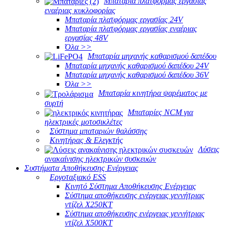
Μπαταρία πλατφόρμας εργασίας
εναέριας κυκλοφορίας
Μπαταρία πλατφόρμας εργασίας 24V
Μπαταρία πλατφόρμας εργασίας εναέριας
εργασίας 48V
Όλα >>
Μπαταρία μηχανής καθαρισμού δαπέδου
Μπαταρία μηχανής καθαρισμού δαπέδου 24V
Μπαταρία μηχανής καθαρισμού δαπέδου 36V
Όλα >>
Μπαταρία κινητήρα ψαρέματος με
συρτή
Μπαταρίες NCM για
ηλεκτρικές μοτοσικλέτες
Σύστημα μπαταριών θαλάσσης
Κινητήρας & Ελεγκτής
Λύσεις
ανακαίνισης ηλεκτρικών συσκευών
Συστήματα Αποθήκευσης Ενέργειας
Εργοταξιακό ESS
Κινητό Σύστημα Αποθήκευσης Ενέργειας
Σύστημα αποθήκευσης ενέργειας γεννήτριας
ντίζελ X250KT
Σύστημα αποθήκευσης ενέργειας γεννήτριας
ντίζελ X500KT