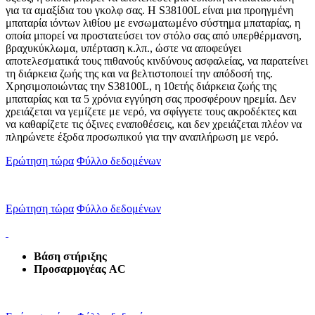
για τα αμαξίδια του γκολφ σας. Η S38100L είναι μια προηγμένη
μπαταρία ιόντων λιθίου με ενσωματωμένο σύστημα μπαταρίας, η
οποία μπορεί να προστατεύσει τον στόλο σας από υπερθέρμανση,
βραχυκύκλωμα, υπέρταση κ.λπ., ώστε να αποφεύγει
αποτελεσματικά τους πιθανούς κινδύνους ασφαλείας, να παρατείνει
τη διάρκεια ζωής της και να βελτιστοποιεί την απόδοσή της.
Χρησιμοποιώντας την S38100L, η 10ετής διάρκεια ζωής της
μπαταρίας και τα 5 χρόνια εγγύηση σας προσφέρουν ηρεμία. Δεν
χρειάζεται να γεμίζετε με νερό, να σφίγγετε τους ακροδέκτες και
να καθαρίζετε τις όξινες εναποθέσεις, και δεν χρειάζεται πλέον να
πληρώνετε έξοδα προσωπικού για την αναπλήρωση με νερό.
Ερώτηση τώρα
Φύλλο δεδομένων
Ερώτηση τώρα
Φύλλο δεδομένων
Βάση στήριξης
Προσαρμογέας AC