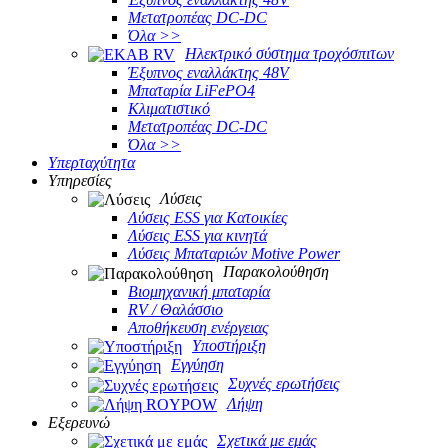
Μετατροπέας DC-DC
Όλα >>
Ηλεκτρικό σύστημα τροχόσπιτων
Έξυπνος εναλλάκτης 48V
Μπαταρία LiFePO4
Κλιματιστικό
Μετατροπέας DC-DC
Όλα >>
Υπερταχύτητα
Υπηρεσίες
Λύσεις
Λύσεις ESS για Κατοικίες
Λύσεις ESS για κινητά
Λύσεις Μπαταριών Motive Power
Παρακολούθηση
Βιομηχανική μπαταρία
RV / Θαλάσσιο
Αποθήκευση ενέργειας
Υποστήριξη
Εγγύηση
Συχνές ερωτήσεις
Λήψη
Εξερευνώ
Σχετικά με εμάς