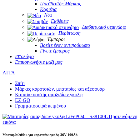
Πρεσβευτής Μάρκας
Καριέρα
Νέα
Εκθέσεις
Διαδικτυακό σεμινάριο
Περίπτωση
Έμποροι
Βρείτε έναν αντιπρόσωπο
Γίνετε έμπορος
Ιστολόγιο
Επικοινωνήστε μαζί μας
ΑΓΓΛ
Σπίτι
Μάρκες καροτσιών, μπαταρίες και αξεσουάρ
Κατασκευαστής αμαξιδίων γκολφ
EZ-GO
Γραμματοσειρά κειμένου
Μπαταρία λιθίου για καροτσάκι γκολφ 36V 100Ah