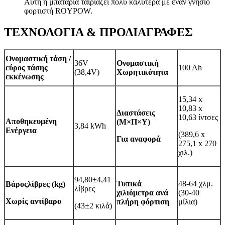
Αυτή η μπαταρία ταιριάζει πολύ καλύτερα με έναν γνήσιο
φορτιστή ROYPOW.
ΤΕΧΝΟΛΟΓΙΑ & ΠΡΟΔΙΑΓΡΑΦΕΣ
Ονομαστική τάση /
36V
Ονομαστική
εύρος τάσης
100 Ah
(38,4V)
Χωρητικότητα
εκκένωσης
15,34 x
10,83 x
Διαστάσεις
10,63 ίντσες
Αποθηκευμένη
(Μ×Π×Υ)
3,84 kWh
Ενέργεια
(389,6 x
Για αναφορά
275,1 x 270
χιλ.)
94,80±4,41
Τυπικά
48-64 χλμ.
Βάρος
λίβρες (kg)
λίβρες
χιλιόμετρα ανά
(30-40
Χωρίς αντίβαρο
πλήρη φόρτιση
μίλια)
(43±2 κιλά)