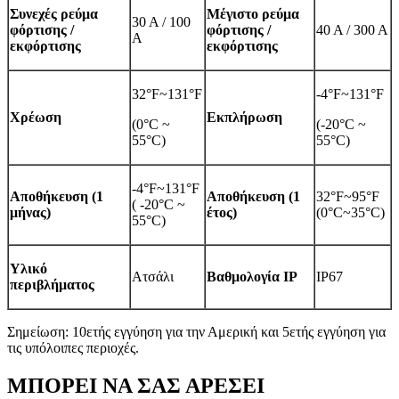
Συνεχές ρεύμα
Μέγιστο ρεύμα
30 Α / 100
φόρτισης /
φόρτισης /
40 Α / 300 Α
Α
εκφόρτισης
εκφόρτισης
32°F~131°F
-4°F~131°F
Χρέωση
Εκπλήρωση
(0°C ~
(-20°C ~
55°C)
55°C)
-4°F~131°F
Αποθήκευση (1
Αποθήκευση (1
32°F~95°F
( -20°C ~
μήνας)
έτος)
(0°C~35°C)
55°C)
Υλικό
Ατσάλι
Βαθμολογία IP
IP67
περιβλήματος
Σημείωση: 10ετής εγγύηση για την Αμερική και 5ετής εγγύηση για
τις υπόλοιπες περιοχές.
ΜΠΟΡΕΙ ΝΑ ΣΑΣ ΑΡΕΣΕΙ