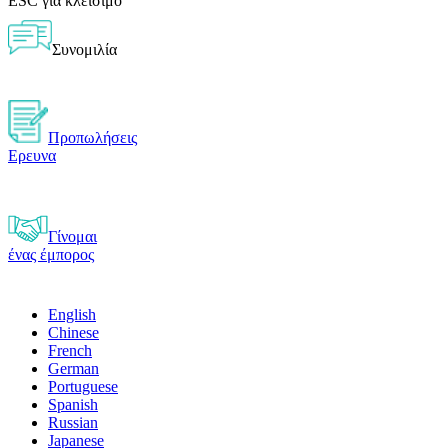
ESC για κλείσιμο
Συνομιλία
Προπωλήσεις
Ερευνα
Γίνομαι
ένας έμπορος
English
Chinese
French
German
Portuguese
Spanish
Russian
Japanese