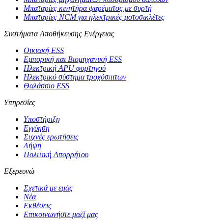
Μπαταρίες κινητήρα ψαρέματος με συρτή
Μπαταρίες NCM για ηλεκτρικές μοτοσικλέτες
Συστήματα Αποθήκευσης Ενέργειας
Οικιακή ESS
Εμπορική και Βιομηχανική ESS
Ηλεκτρική APU φορτηγού
Ηλεκτρικό σύστημα τροχόσπιτων
Θαλάσσιο ESS
Υπηρεσίες
Υποστήριξη
Εγγύηση
Συχνές ερωτήσεις
Λήψη
Πολιτική Απορρήτου
Εξερευνώ
Σχετικά με εμάς
Νέα
Εκθέσεις
Επικοινωνήστε μαζί μας