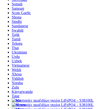
Somali
Samoan
Scots Gaelic
Shona
Sindhi
Sundanese
Swahili
Tajik
Tamil
Telugu
Thai
Ukrainian
Urdu
Uzbek
Vietnamese
Welsh
Xhosa
Yiddish
Yoruba
Zulu
Kinyarwanda
Tatar
Oriya
Turkmen