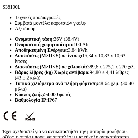
S38100L
Τεχνικές προδιαγραφές
Συμβατά μοντέλα καροτσιών γκολφ
Αξεσουάρ
Ονομαστική τάση:
36V (38,4V)
Ονομαστική χωρητικότητα:
100 Ah
Αποθηκευμένη Ενέργεια:
3,84 kWh
Διαστάσεις (Μ×Π×Υ) σε ίντσες:
15,34 x 10,83 x 10,63
ίντσες
Διαστάσεις (Μ×Π×Υ) σε χιλιοστά:
389,6 x 275,1 x 270 χιλ.
Βάρος λίβρες (kg) Χωρίς αντίβαρο:
94,80 ± 4,41 λίβρες
(43 ± 2 κιλά)
Τυπικά χιλιόμετρα ανά πλήρη φόρτιση:
48-64 χλμ. (30-40
μίλια)
Κύκλος ζωής:
>4.000 φορές
Βαθμολογία IP:
IP67
Έχει σχεδιαστεί για να αντικαταστήσει την μπαταρία μολύβδου-
οξέος, η οποία μπορεί να αποτελέσει μια εύκολη αντικατάσταση