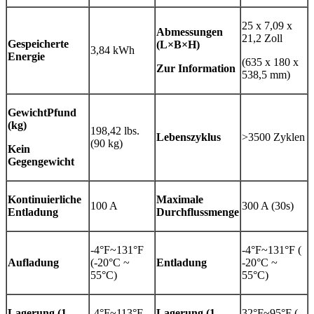
25 x 7,09 x
Abmessungen
21,2 Zoll
Gespeicherte
(L×B×H)
3,84 kWh
Energie
(635 x 180 x
Zur Information
538,5 mm)
Gewicht
Pfund
(kg)
198,42 lbs.
Lebenszyklus
>3500 Zyklen
(90 kg)
Kein
Gegengewicht
Kontinuierliche
Maximale
100 A
300 A (30s)
Entladung
Durchflussmenge
-4°F~131°F
-4°F~131°F (
Aufladung
(-20°C ~
Entladung
-20°C ~
55°C)
55°C)
Lagerung (1
-4°F~113°F
Lagerung (1
32°F~95°F (