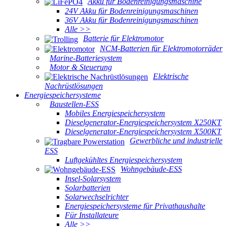
Akku für Bodenreinigungsmaschine
24V Akku für Bodenreinigungsmaschinen
36V Akku für Bodenreinigungsmaschinen
Alle >>
Batterie für Elektromotor
NCM-Batterien für Elektromotorräder
Marine-Batteriesystem
Motor & Steuerung
Elektrische
Nachrüstlösungen
Energiespeichersysteme
Baustellen-ESS
Mobiles Energiespeichersystem
Dieselgenerator-Energiespeichersystem X250KT
Dieselgenerator-Energiespeichersystem X500KT
Gewerbliche und industrielle
ESS
Luftgekühltes Energiespeichersystem
Wohngebäude-ESS
Insel-Solarsystem
Solarbatterien
Solarwechselrichter
Energiespeichersysteme für Privathaushalte
Für Installateure
Alle >>