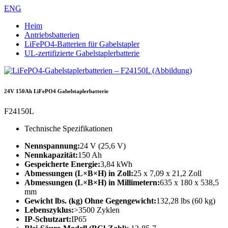
ENG
Heim
Antriebsbatterien
LiFePO4-Batterien für Gabelstapler
UL-zertifizierte Gabelstaplerbatterie
24V 150Ah LiFePO4 Gabelstaplerbatterie
F24150L
Technische Spezifikationen
Nennspannung:
24 V (25,6 V)
Nennkapazität:
150 Ah
Gespeicherte Energie:
3,84 kWh
Abmessungen (L×B×H) in Zoll:
25 x 7,09 x 21,2 Zoll
Abmessungen (L×B×H) in Millimetern:
635 x 180 x 538,5
mm
Gewicht lbs. (kg) Ohne Gegengewicht:
132,28 lbs (60 kg)
Lebenszyklus:
>3500 Zyklen
IP-Schutzart:
IP65