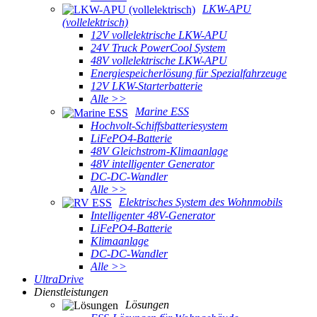
LKW-APU
(vollelektrisch)
12V vollelektrische LKW-APU
24V Truck PowerCool System
48V vollelektrische LKW-APU
Energiespeicherlösung für Spezialfahrzeuge
12V LKW-Starterbatterie
Alle >>
Marine ESS
Hochvolt-Schiffsbatteriesystem
LiFePO4-Batterie
48V Gleichstrom-Klimaanlage
48V intelligenter Generator
DC-DC-Wandler
Alle >>
Elektrisches System des Wohnmobils
Intelligenter 48V-Generator
LiFePO4-Batterie
Klimaanlage
DC-DC-Wandler
Alle >>
UltraDrive
Dienstleistungen
Lösungen