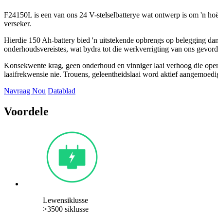
F24150L is een van ons 24 V-stelselbatterye wat ontwerp is om 'n hoëg
verseker.
Hierdie 150 Ah-battery bied 'n uitstekende opbrengs op belegging da
onderhoudsvereistes, wat bydra tot die werkverrigting van ons gevord
Konsekwente krag, geen onderhoud en vinniger laai verhoog die oper
laaifrekwensie nie. Trouens, geleentheidslaai word aktief aangemoedi
Navraag Nou
Datablad
Voordele
Lewensiklusse
>3500 siklusse