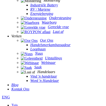
Monitering
Industriële Battery
RV / Mariene
Energieberging
Ondersteuning
Waarborg
Gereelde vrae
Laai af
Verken
Oor Ons
Handelsmerkambassadeur
Loopbaan
Nuus
Uitstallings
Webinaar
Saak
Handelaars
Vind 'n handelaar
Word 'n Handelaar
Blog
Kontak Ons
ENG
Tuis