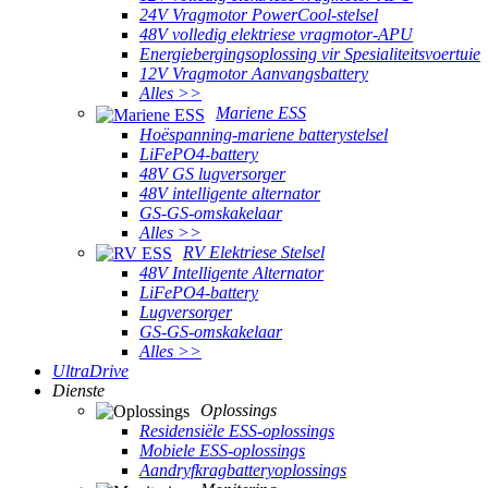
24V Vragmotor PowerCool-stelsel
48V volledig elektriese vragmotor-APU
Energiebergingsoplossing vir Spesialiteitsvoertuie
12V Vragmotor Aanvangsbattery
Alles >>
Mariene ESS
Hoëspanning-mariene batterystelsel
LiFePO4-battery
48V GS lugversorger
48V intelligente alternator
GS-GS-omskakelaar
Alles >>
RV Elektriese Stelsel
48V Intelligente Alternator
LiFePO4-battery
Lugversorger
GS-GS-omskakelaar
Alles >>
UltraDrive
Dienste
Oplossings
Residensiële ESS-oplossings
Mobiele ESS-oplossings
Aandryfkragbatteryoplossings