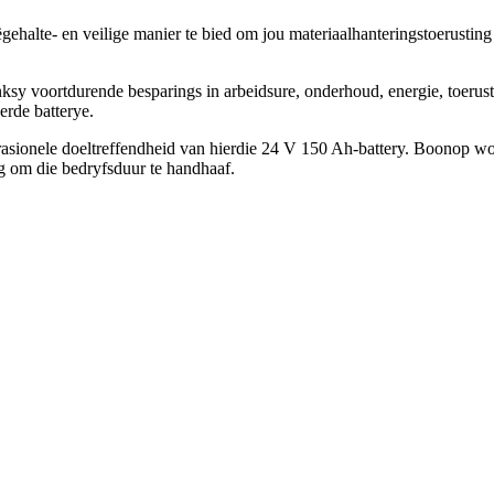
ehalte- en veilige manier te bied om jou materiaalhanteringstoerusting a
nksy voortdurende besparings in arbeidsure, onderhoud, energie, toerus
erde batterye.
asionele doeltreffendheid van hierdie 24 V 150 Ah-battery. Boonop w
g om die bedryfsduur te handhaaf.