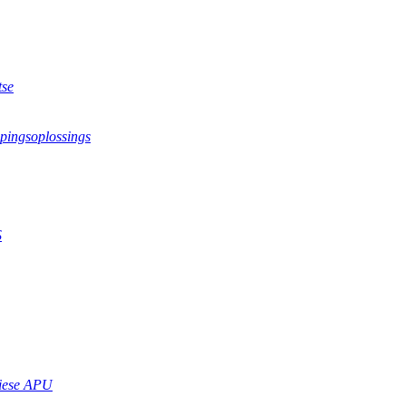
tse
pingsoplossings
S
riese APU