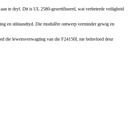
an te dryf. Dit is UL 2580-gesertifiseerd, wat verbeterde veiligheid
ting en stilstandtyd. Die modulêre ontwerp verminder gewig en
ord die lewensverwagting van die F24150L nie beïnvloed deur