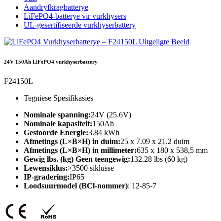
Aandryfkragbatterye
LiFePO4-batterye vir vurkhysers
UL-gesertifiseerde vurkhyserbattery
24V 150Ah LiFePO4 vurkhyserbattery
F24150L
Tegniese Spesifikasies
Nominale spanning:
24V (25.6V)
Nominale kapasiteit:
150Ah
Gestoorde Energie:
3.84 kWh
Afmetings (L×B×H) in duim:
25 x 7.09 x 21.2 duim
Afmetings (L×B×H) in millimeter:
635 x 180 x 538,5 mm
Gewig lbs. (kg) Geen teengewig:
132.28 lbs (60 kg)
Lewensiklus:
>3500 siklusse
IP-gradering:
IP65
Loodsuurmodel (BCl-nommer)
: 12-85-7