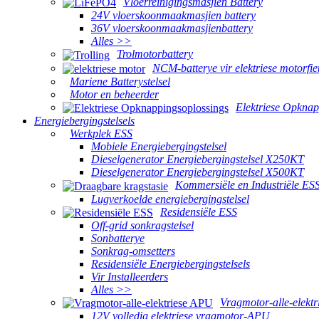
Vloerreinigingsmasjien Battery
24V vloerskoonmaakmasjien battery
36V vloerskoonmaakmasjienbattery
Alles >>
Trolmotorbattery
NCM-batterye vir elektriese motorfie
Mariene Batterystelsel
Motor en beheerder
Elektriese Opknap
Energiebergingstelsels
Werkplek ESS
Mobiele Energiebergingstelsel
Dieselgenerator Energiebergingstelsel X250KT
Dieselgenerator Energiebergingstelsel X500KT
Kommersiële en Industriële ES
Lugverkoelde energiebergingstelsel
Residensiële ESS
Off-grid sonkragstelsel
Sonbatterye
Sonkrag-omsetters
Residensiële Energiebergingstelsels
Vir Installeerders
Alles >>
Vragmotor-alle-elekt
12V volledig elektriese vragmotor-APU