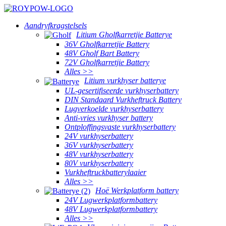
Aandryfkragstelsels
Litium Gholfkarretjie Batterye
36V Gholfkarretjie Battery
48V Gholf Bart Battery
72V Gholfkarretjie Battery
Alles >>
Litium vurkhyser batterye
UL-gesertifiseerde vurkhyserbattery
DIN Standaard Vurkheftruck Battery
Lugverkoelde vurkhyserbattery
Anti-vries vurkhyser battery
Ontploffingsvaste vurkhyserbattery
24V vurkhyserbattery
36V vurkhyserbattery
48V vurkhyserbattery
80V vurkhyserbattery
Vurkheftruckbatterylaaier
Alles >>
Hoë Werkplatform battery
24V Lugwerkplatformbattery
48V Lugwerkplatformbattery
Alles >>