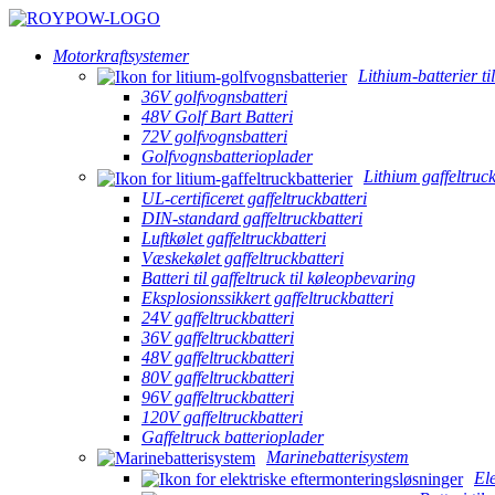
Motorkraftsystemer
Lithium-batterier ti
36V golfvognsbatteri
48V Golf Bart Batteri
72V golfvognsbatteri
Golfvognsbatterioplader
Lithium gaffeltruck
UL-certificeret gaffeltruckbatteri
DIN-standard gaffeltruckbatteri
Luftkølet gaffeltruckbatteri
Væskekølet gaffeltruckbatteri
Batteri til gaffeltruck til køleopbevaring
Eksplosionssikkert gaffeltruckbatteri
24V gaffeltruckbatteri
36V gaffeltruckbatteri
48V gaffeltruckbatteri
80V gaffeltruckbatteri
96V gaffeltruckbatteri
120V gaffeltruckbatteri
Gaffeltruck batterioplader
Marinebatterisystem
El