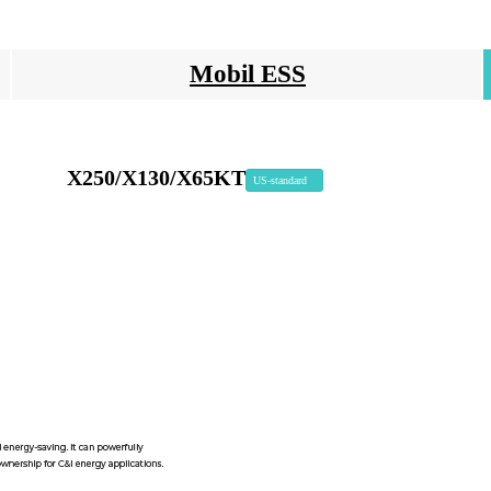
Mobil ESS
X250/X130/X65KT
US-standard