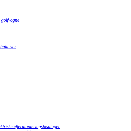
l golfvogne
batterier
ektriske eftermonteringsløsninger