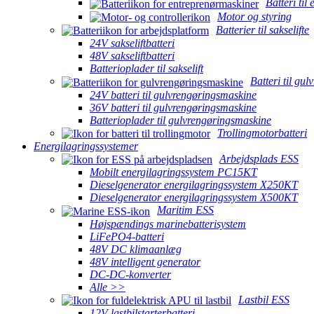
Batteri til
Motor og styring
Batterier til sakselifte
24V sakseliftbatteri
48V sakseliftbatteri
Batterioplader til sakselift
Batteri til gu
24V batteri til gulvrengøringsmaskine
36V batteri til gulvrengøringsmaskine
Batterioplader til gulvrengøringsmaskine
Trollingmotorbatteri
Energilagringssystemer
Arbejdsplads ESS
Mobilt energilagringssystem PC15KT
Dieselgenerator energilagringssystem X250KT
Dieselgenerator energilagringssystem X500KT
Maritim ESS
Højspændings marinebatterisystem
LiFePO4-batteri
48V DC klimaanlæg
48V intelligent generator
DC-DC-konverter
Alle >>
Lastbil ESS
12V lastbilstarterbatteri