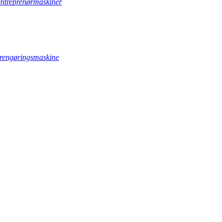
 entreprenørmaskiner
lvrengøringsmaskine