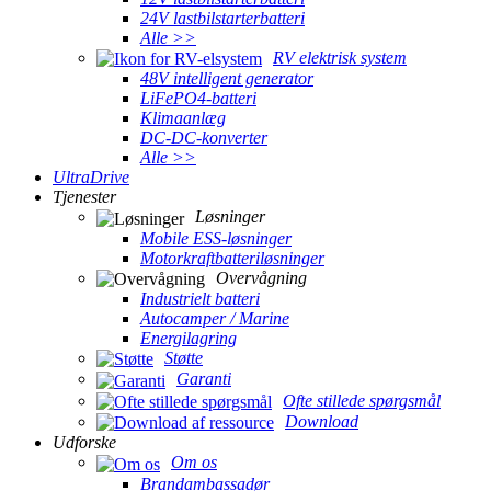
24V lastbilstarterbatteri
Alle >>
RV elektrisk system
48V intelligent generator
LiFePO4-batteri
Klimaanlæg
DC-DC-konverter
Alle >>
UltraDrive
Tjenester
Løsninger
Mobile ESS-løsninger
Motorkraftbatteriløsninger
Overvågning
Industrielt batteri
Autocamper / Marine
Energilagring
Støtte
Garanti
Ofte stillede spørgsmål
Download
Udforske
Om os
Brandambassadør