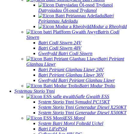
Datrysiadau Ôl-osod Trydanol
Batri
Peiriannau Adeiladu
Modur a Rheolydd
Batris Codi
Siswrn
Batri Codi Siswrn 24V
Batri Codi Siswrn 48V
Gwefrydd Batri Codi Siswrn
Batri Peiriant
Glanhau Llawr
Batri Peiriant Glanhau Llawr 24V
Batri Peiriant Glanhau Llawr 36V
Gwefrydd Batri Peiriant Glanhau Llawr
Batri Modur Trolio
Systemau Storio Ynni
Safle Gwaith ESS
System Storio Ynni Symudol PC15KT
System Storio Ynni Generadur Diesel X250KT
System Storio Ynni Generadur Diesel X500KT
ESS Morol
System Batri Morol Foltedd Uchel
Batri LiFePO4