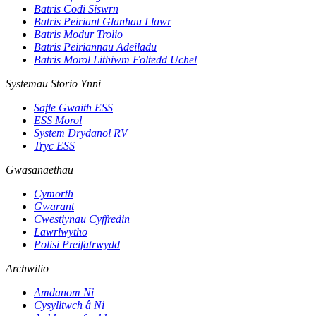
Batris Codi Siswrn
Batris Peiriant Glanhau Llawr
Batris Modur Trolio
Batris Peiriannau Adeiladu
Batris Morol Lithiwm Foltedd Uchel
Systemau Storio Ynni
Safle Gwaith ESS
ESS Morol
System Drydanol RV
Tryc ESS
Gwasanaethau
Cymorth
Gwarant
Cwestiynau Cyffredin
Lawrlwytho
Polisi Preifatrwydd
Archwilio
Amdanom Ni
Cysylltwch â Ni