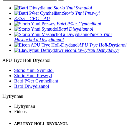
Storio Ynni Symudol
Storio Ynni Preswyl
RESS – CEC – AU
Batri Pŵer Cymhelliant
Batri Diwydiannol
Storio Ynni
Masnachol a Diwydiannol
APU Tryc Holl-Drydanol
Llawlyfrau Defnyddwyr
APU Tryc Holl-Drydanol
Storio Ynni Symudol
Storio Ynni Preswyl
Batri Pŵer Cymhelliant
Batri Diwydiannol
Llyfrynnau
Llyfrynnau
Fideos
APU TRYC HOLL-DRYDANOL