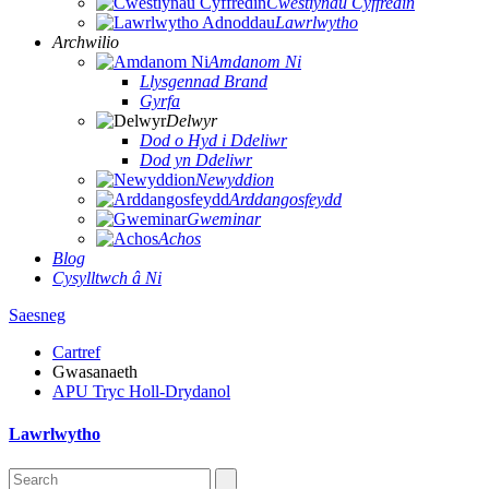
Cwestiynau Cyffredin
Lawrlwytho
Archwilio
Amdanom Ni
Llysgennad Brand
Gyrfa
Delwyr
Dod o Hyd i Ddeliwr
Dod yn Ddeliwr
Newyddion
Arddangosfeydd
Gweminar
Achos
Blog
Cysylltwch â Ni
Saesneg
Cartref
Gwasanaeth
APU Tryc Holl-Drydanol
Lawrlwytho