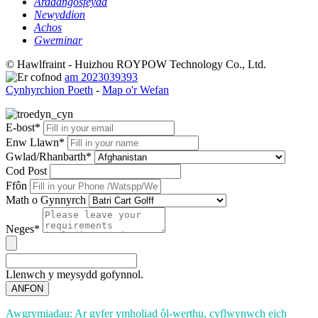
Arddangosfeydd
Newyddion
Achos
Gweminar
© Hawlfraint - Huizhou ROYPOW Technology Co., Ltd.
am 2023039393
Cynhyrchion Poeth
-
Map o'r Wefan
E-bost*
Enw Llawn*
Gwlad/Rhanbarth*
Cod Post
Ffôn
Math o Gynnyrch
Neges*
Llenwch y meysydd gofynnol.
ANFON
Awgrymiadau: Ar gyfer ymholiad ôl-werthu, cyflwynwch eich