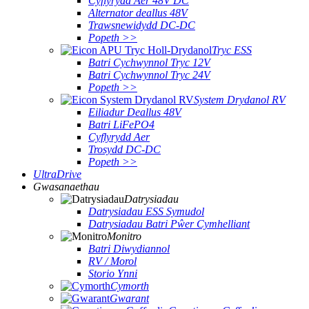
Cyflyrydd Aer 48V DC
Alternator deallus 48V
Trawsnewidydd DC-DC
Popeth >>
Tryc ESS
Batri Cychwynnol Tryc 12V
Batri Cychwynnol Tryc 24V
Popeth >>
System Drydanol RV
Eiliadur Deallus 48V
Batri LiFePO4
Cyflyrydd Aer
Trosydd DC-DC
Popeth >>
UltraDrive
Gwasanaethau
Datrysiadau
Datrysiadau ESS Symudol
Datrysiadau Batri Pŵer Cymhelliant
Monitro
Batri Diwydiannol
RV / Morol
Storio Ynni
Cymorth
Gwarant