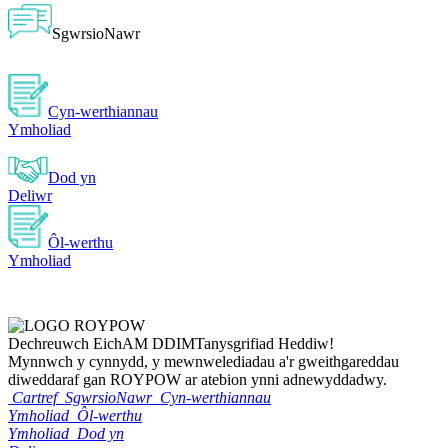
SgwrsioNawr
Cyn-werthiannau
Ymholiad
Dod yn
Deliwr
Ôl-werthu
Ymholiad
Dechreuwch Eich
AM DDIM
Tanysgrifiad Heddiw!
Mynnwch y cynnydd, y mewnwelediadau a'r gweithgareddau
diweddaraf gan ROYPOW ar atebion ynni adnewyddadwy.
Cartref
SgwrsioNawr
Cyn-werthiannau
Ymholiad
Ôl-werthu
Ymholiad
Dod yn