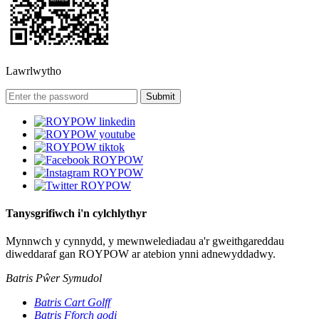
Lawrlwytho
Tanysgrifiwch i'n cylchlythyr
Mynnwch y cynnydd, y mewnwelediadau a'r gweithgareddau
diweddaraf gan ROYPOW ar atebion ynni adnewyddadwy.
Batris Pŵer Symudol
Batris Cart Golff
Batris Fforch godi