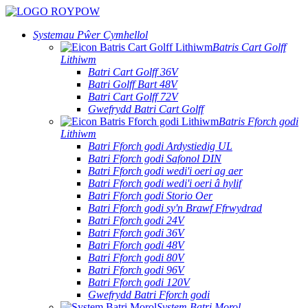
Systemau Pŵer Cymhellol
Batris Cart Golff
Lithiwm
Batri Cart Golff 36V
Batri Golff Bart 48V
Batri Cart Golff 72V
Gwefrydd Batri Cart Golff
Batris Fforch godi
Lithiwm
Batri Fforch godi Ardystiedig UL
Batri Fforch godi Safonol DIN
Batri Fforch godi wedi'i oeri ag aer
Batri Fforch godi wedi'i oeri â hylif
Batri Fforch godi Storio Oer
Batri Fforch godi sy'n Brawf Ffrwydrad
Batri Fforch godi 24V
Batri Fforch godi 36V
Batri Fforch godi 48V
Batri Fforch godi 80V
Batri Fforch godi 96V
Batri Fforch godi 120V
Gwefrydd Batri Fforch godi
System Batri Morol