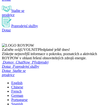
Staňte se
prodejce
Poprodejní služby
Dotaz
Začněte svůj
UVOLNIT
Předplatné ještě dnes!
Získejte nejnovější informace o pokroku, poznatcích a aktivitách
ROYPOW v oblasti řešení obnovitelných zdrojů energie.
Domov
ChatNow
Předprodej
Dotaz
Poprodejní služby
Dotaz
Staňte se
prodejce
English
Chinese
French
German
Portuguese
Spanish