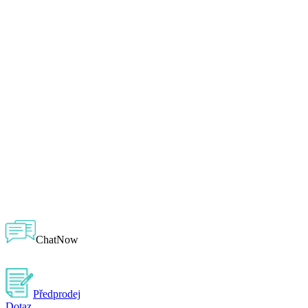
ChatNow
Předprodej
Dotaz