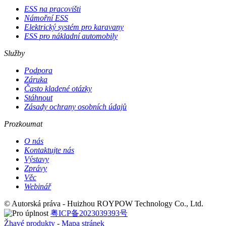
ESS na pracovišti
Námořní ESS
Elektrický systém pro karavany
ESS pro nákladní automobily
Služby
Podpora
Záruka
Často kladené otázky
Stáhnout
Zásady ochrany osobních údajů
Prozkoumat
O nás
Kontaktujte nás
Výstavy
Zprávy
Věc
Webinář
© Autorská práva - Huizhou ROYPOW Technology Co., Ltd.
粤ICP备2023039393号
Žhavé produkty
-
Mapa stránek