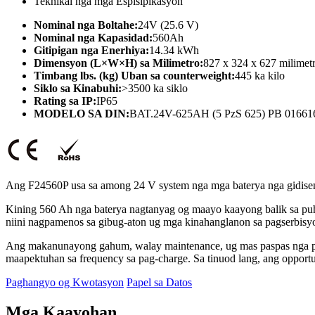
Teknikal nga mga Espisipikasyon
Nominal nga Boltahe:
24V (25.6 V)
Nominal nga Kapasidad:
560Ah
Gitipigan nga Enerhiya:
14.34 kWh
Dimensyon (L×W×H) sa Milimetro:
827 x 324 x 627 milimet
Timbang lbs. (kg) Uban sa counterweight:
445 ka kilo
Siklo sa Kinabuhi:
>3500 ka siklo
Rating sa IP:
IP65
MODELO SA DIN:
BAT.24V-625AH (5 PzS 625) PB 01661
Ang F24560P usa sa among 24 V system nga mga baterya nga gidiseny
Kining 560 Ah nga baterya nagtanyag og maayo kaayong balik sa puh
niini nagpamenos sa gibug-aton ug mga kinahanglanon sa pagserbis
Ang makanunayong gahum, walay maintenance, ug mas paspas nga pag
maapektuhan sa frequency sa pag-charge. Sa tinuod lang, ang oppor
Paghangyo og Kwotasyon
Papel sa Datos
Mga Kaayohan