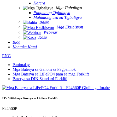
Karera
Mga Tigbaligya
Pangita og Tigbaligya
Mahimong usa ka Tigbaligya
Balita
Mga Eksibisyon
Webinar
Kaso
Blog
Kontaka Kami
ENG
Panimalay
Mga Baterya sa Gahom sa Pagpalihok
Mga Baterya sa LiFePO4 para sa mga Forklift
Baterya sa DIN Standard Forklift
24V 560Ah nga Baterya sa Lithium Forklift
F24560P