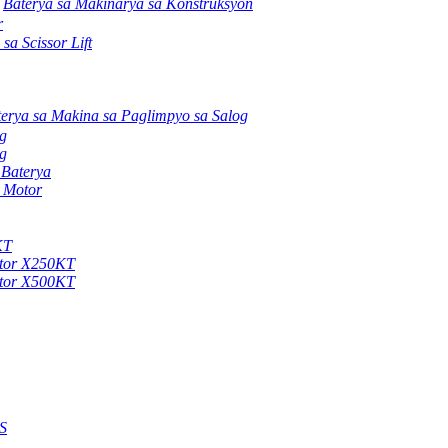
Baterya sa Makinarya sa Konstruksyon
r
sa Scissor Lift
erya sa Makina sa Paglimpyo sa Salog
og
og
 Baterya
g Motor
KT
rator X250KT
rator X500KT
S