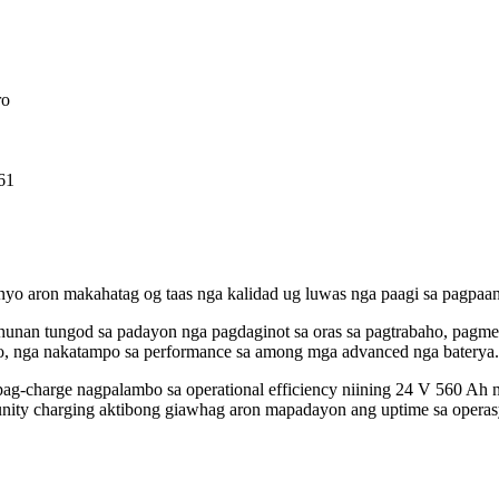
ro
61
o aron makahatag og taas nga kalidad ug luwas nga paagi sa pagpaan
unan tungod sa padayon nga pagdaginot sa oras sa pagtrabaho, pagme
yo, nga nakatampo sa performance sa among mga advanced nga baterya.
-charge nagpalambo sa operational efficiency niining 24 V 560 Ah n
tunity charging aktibong giawhag aron mapadayon ang uptime sa opera