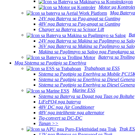
Motor ug Kontrole
Mga Baterya 
24V nga Baterya sa Pag-angat sa Gunting
48V nga Baterya sa Pag-angat sa Gunting
Charger sa Baterya sa Scissor Lift
Bat
24V nga Baterya sa Makina sa Paglimpyo sa Sal
36V nga Baterya sa Makina sa Paglimpyo sa Sal
Makina sa Paglimpyo sa Salog nga Pangkarga sa
Baterya sa Trollin
Mga Sistema sa Pagtipig sa Enerhiya
Trabahoan sa ESS
Sistema sa Pagtipig sa Enerhiya sa Mobile PC15
Sistema sa Pagtipig sa Enerhiya sa Diesel Gene
Sistema sa Pagtipig sa Enerhiya sa Diesel Gene
Marine ESS
Sistema sa Baterya sa Dagat nga Taas og Boltahe
LiFePO4 nga baterya
48V DC nga Air Conditioner
48V nga intelihente nga alternator
Tig-convert sa DC-DC
Tanan >>
Trak ES
12V nga Baterya sa Pagsugod sa Trak