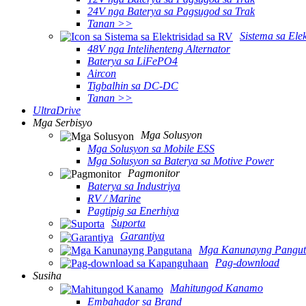
24V nga Baterya sa Pagsugod sa Trak
Tanan >>
Sistema sa Ele
48V nga Intelihenteng Alternator
Baterya sa LiFePO4
Aircon
Tigbalhin sa DC-DC
Tanan >>
UltraDrive
Mga Serbisyo
Mga Solusyon
Mga Solusyon sa Mobile ESS
Mga Solusyon sa Baterya sa Motive Power
Pagmonitor
Baterya sa Industriya
RV / Marine
Pagtipig sa Enerhiya
Suporta
Garantiya
Mga Kanunayng Pangu
Pag-download
Susiha
Mahitungod Kanamo
Embahador sa Brand