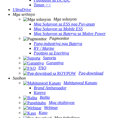
Pagbalhin sa DC-DC
Tanan >>
UltraDrive
Mga serbisyo
Mga solusyon
Mga Solusyon sa ESS nga Puy-anan
Mga Solusyon sa Mobile ESS
Mga Solusyon sa Baterya sa Motive Power
Pagmonitor
Pang-industriya nga Baterya
RV / Marine
Pagtipig sa Enerhiya
Suporta
Garantiya
FAQ
Pag-download
Susihon
Mahitungod Kanato
Brand Ambassador
Karera
Balita
Mga eksibisyon
Webinar
Kaso
Mga tigbaligya