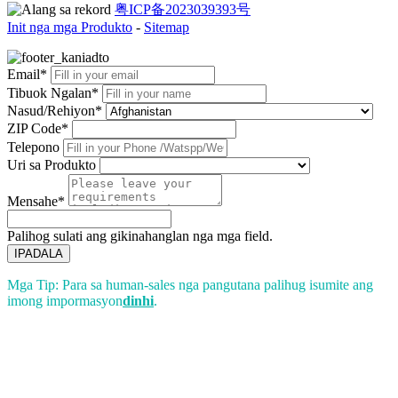
粤ICP备2023039393号
Init nga mga Produkto
-
Sitemap
Email*
Tibuok Ngalan*
Nasud/Rehiyon*
ZIP Code*
Telepono
Uri sa Produkto
Mensahe*
Palihog sulati ang gikinahanglan nga mga field.
IPADALA
Mga Tip: Para sa human-sales nga pangutana palihug isumite ang
imong impormasyon
dinhi
.