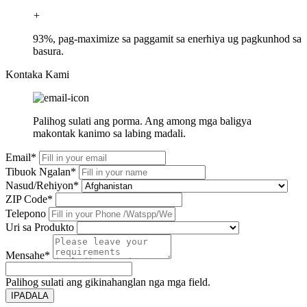
+
93%, pag-maximize sa paggamit sa enerhiya ug pagkunhod sa
basura.
Kontaka Kami
Palihog sulati ang porma. Ang among mga baligya
makontak kanimo sa labing madali.
Email*
Tibuok Ngalan*
Nasud/Rehiyon*
ZIP Code*
Telepono
Uri sa Produkto
Mensahe*
Palihog sulati ang gikinahanglan nga mga field.
IPADALA