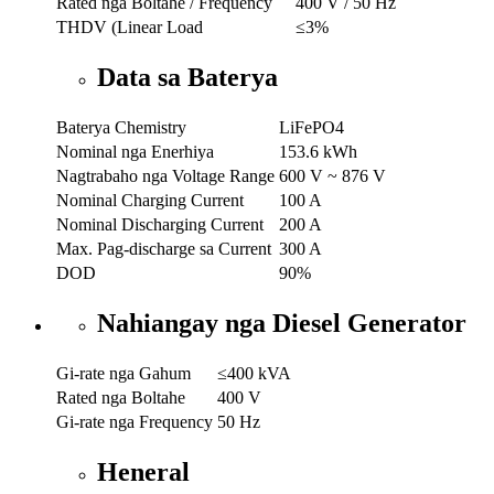
Rated nga Boltahe / Frequency
400 V / 50 Hz
THDV (Linear Load
≤3%
Data sa Baterya
Baterya Chemistry
LiFePO4
Nominal nga Enerhiya
153.6 kWh
Nagtrabaho nga Voltage Range
600 V ~ 876 V
Nominal Charging Current
100 A
Nominal Discharging Current
200 A
Max. Pag-discharge sa Current
300 A
DOD
90%
Nahiangay nga Diesel Generator
Gi-rate nga Gahum
≤400 kVA
Rated nga Boltahe
400 V
Gi-rate nga Frequency
50 Hz
Heneral