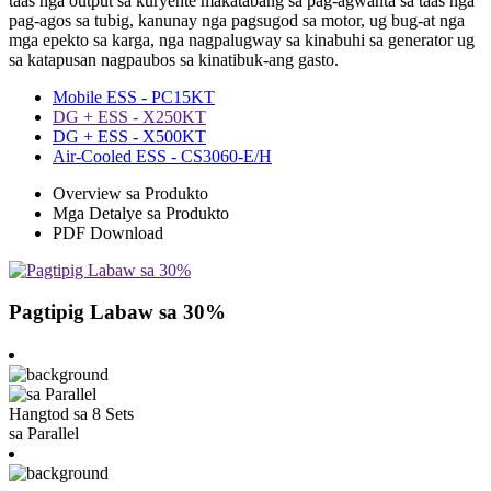
taas nga output sa kuryente makatabang sa pag-agwanta sa taas nga
pag-agos sa tubig, kanunay nga pagsugod sa motor, ug bug-at nga
mga epekto sa karga, nga nagpalugway sa kinabuhi sa generator ug
sa katapusan nagpaubos sa kinatibuk-ang gasto.
Mobile ESS - PC15KT
DG + ESS - X250KT
DG + ESS - X500KT
Air-Cooled ESS - CS3060-E/H
Overview sa Produkto
Mga Detalye sa Produkto
PDF Download
Pagtipig Labaw sa 30%
Hangtod sa 8 Sets
sa Parallel