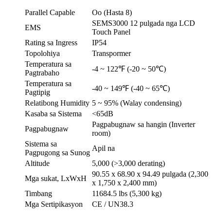
Parallel Capable
Oo (Hasta 8)
SEMS3000 12 pulgada nga LCD
EMS
Touch Panel
Rating sa Ingress
IP54
Topolohiya
Transpormer
Temperatura sa
-4 ~ 122℉ (-20 ~ 50℃)
Pagtrabaho
Temperatura sa
-40 ~ 149℉ (-40 ~ 65℃)
Pagtipig
Relatibong Humidity
5 ~ 95% (Walay condensing)
Kasaba sa Sistema
<65dB
Pagpabugnaw sa hangin (Inverter
Pagpabugnaw
room)
Sistema sa
Apil na
Pagpugong sa Sunog
Altitude
5,000 (>3,000 derating)
90.55 x 68.90 x 94.49 pulgada (2,300
Mga sukat, LxWxH
x 1,750 x 2,400 mm)
Timbang
11684.5 lbs (5,300 kg)
Mga Sertipikasyon
CE / UN38.3