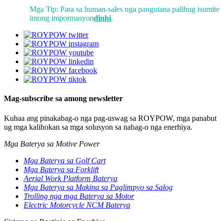
Mga Tip: Para sa human-sales nga pangutana palihug isumite
imong impormasyon
dinhi
.
Mag-subscribe sa among newsletter
Kuhaa ang pinakabag-o nga pag-uswag sa ROYPOW, mga panabut
ug mga kalihokan sa mga solusyon sa nabag-o nga enerhiya.
Mga Baterya sa Motive Power
Mga Baterya sa Golf Cart
Mga Baterya sa Forklift
Aerial Work Platform Baterya
Mga Baterya sa Makina sa Paglimpyo sa Salog
Trolling nga mga Baterya sa Motor
Electric Motorcycle NCM Baterya