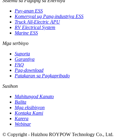
Sistema sa Pagtipig sa Enerhiya
Puy-anan ESS
Komersyal ug Pang-industriya ESS
Truck All-Electric APU
RV Electrical System
Marine ESS
Mga serbisyo
Suporta
Garantiya
FAQ
Pag-download
Patakaran sa Pagkapribado
Susihon
Mahitungod Kanato
Balita
Mga eksibisyon
Kontaka Kami
Karera
Webinar
© Copyright - Huizhou ROYPOW Technology Co., Ltd.