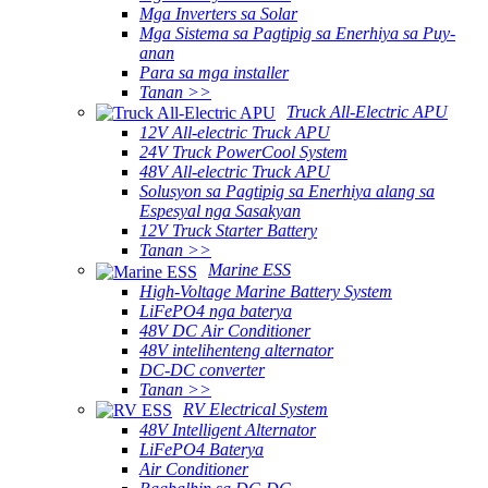
Mga Inverters sa Solar
Mga Sistema sa Pagtipig sa Enerhiya sa Puy-
anan
Para sa mga installer
Tanan >>
Truck All-Electric APU
12V All-electric Truck APU
24V Truck PowerCool System
48V All-electric Truck APU
Solusyon sa Pagtipig sa Enerhiya alang sa
Espesyal nga Sasakyan
12V Truck Starter Battery
Tanan >>
Marine ESS
High-Voltage Marine Battery System
LiFePO4 nga baterya
48V DC Air Conditioner
48V intelihenteng alternator
DC-DC converter
Tanan >>
RV Electrical System
48V Intelligent Alternator
LiFePO4 Baterya
Air Conditioner