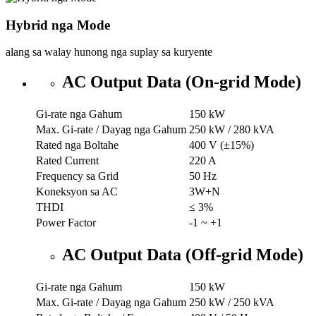
Hybrid nga Mode
alang sa walay hunong nga suplay sa kuryente
AC Output Data (On-grid Mode)
Gi-rate nga Gahum
150 kW
Max. Gi-rate / Dayag nga Gahum
250 kW / 280 kVA
Rated nga Boltahe
400 V (±15%)
Rated Current
220 A
Frequency sa Grid
50 Hz
Koneksyon sa AC
3W+N
THDI
≤ 3%
Power Factor
-1 ~ +1
AC Output Data (Off-grid Mode)
Gi-rate nga Gahum
150 kW
Max. Gi-rate / Dayag nga Gahum
250 kW / 250 kVA