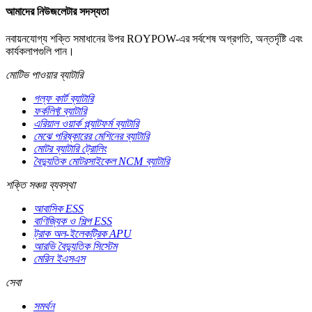
আমাদের নিউজলেটার সদস্যতা
নবায়নযোগ্য শক্তি সমাধানের উপর ROYPOW-এর সর্বশেষ অগ্রগতি, অন্তর্দৃষ্টি এবং
কার্যকলাপগুলি পান।
মোটিভ পাওয়ার ব্যাটারি
গল্ফ কার্ট ব্যাটারি
ফর্কলিফ্ট ব্যাটারি
এরিয়াল ওয়ার্ক প্ল্যাটফর্ম ব্যাটারি
মেঝে পরিষ্কারের মেশিনের ব্যাটারি
মোটর ব্যাটারি ট্রোলিং
বৈদ্যুতিক মোটরসাইকেল NCM ব্যাটারি
শক্তি সঞ্চয় ব্যবস্থা
আবাসিক ESS
বাণিজ্যিক ও শিল্প ESS
ট্রাক অল-ইলেকট্রিক APU
আরভি বৈদ্যুতিক সিস্টেম
মেরিন ইএসএস
সেবা
সমর্থন