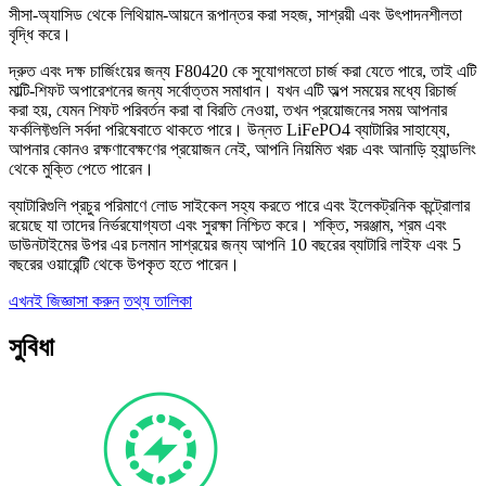
সীসা-অ্যাসিড থেকে লিথিয়াম-আয়নে রূপান্তর করা সহজ, সাশ্রয়ী এবং উৎপাদনশীলতা
বৃদ্ধি করে।
দ্রুত এবং দক্ষ চার্জিংয়ের জন্য F80420 কে সুযোগমতো চার্জ করা যেতে পারে, তাই এটি
মাল্টি-শিফট অপারেশনের জন্য সর্বোত্তম সমাধান। যখন এটি অল্প সময়ের মধ্যে রিচার্জ
করা হয়, যেমন শিফট পরিবর্তন করা বা বিরতি নেওয়া, তখন প্রয়োজনের সময় আপনার
ফর্কলিফ্টগুলি সর্বদা পরিষেবাতে থাকতে পারে। উন্নত LiFePO4 ব্যাটারির সাহায্যে,
আপনার কোনও রক্ষণাবেক্ষণের প্রয়োজন নেই, আপনি নিয়মিত খরচ এবং আনাড়ি হ্যান্ডলিং
থেকে মুক্তি পেতে পারেন।
ব্যাটারিগুলি প্রচুর পরিমাণে লোড সাইকেল সহ্য করতে পারে এবং ইলেকট্রনিক কন্ট্রোলার
রয়েছে যা তাদের নির্ভরযোগ্যতা এবং সুরক্ষা নিশ্চিত করে। শক্তি, সরঞ্জাম, শ্রম এবং
ডাউনটাইমের উপর এর চলমান সাশ্রয়ের জন্য আপনি 10 বছরের ব্যাটারি লাইফ এবং 5
বছরের ওয়ারেন্টি থেকে উপকৃত হতে পারেন।
এখনই জিজ্ঞাসা করুন
তথ্য তালিকা
সুবিধা