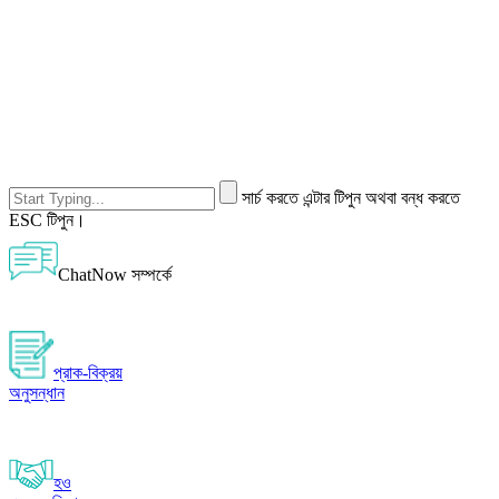
সার্চ করতে এন্টার টিপুন অথবা বন্ধ করতে
ESC টিপুন।
ChatNow সম্পর্কে
প্রাক-বিক্রয়
অনুসন্ধান
হও