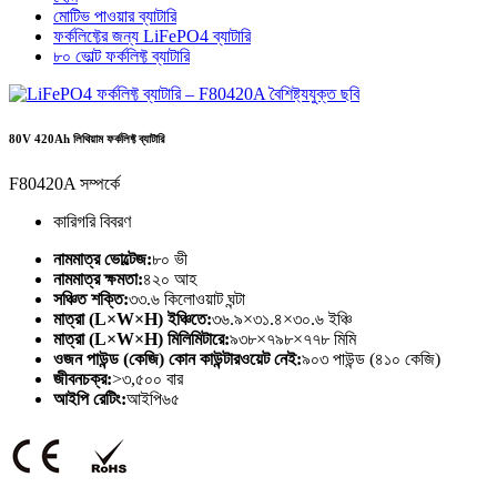
মোটিভ পাওয়ার ব্যাটারি
ফর্কলিফ্টের জন্য LiFePO4 ব্যাটারি
৮০ ভোল্ট ফর্কলিফ্ট ব্যাটারি
80V 420Ah লিথিয়াম ফর্কলিফ্ট ব্যাটারি
F80420A সম্পর্কে
কারিগরি বিবরণ
নামমাত্র ভোল্টেজ:
৮০ ভী
নামমাত্র ক্ষমতা:
৪২০ আহ
সঞ্চিত শক্তি:
৩৩.৬ কিলোওয়াট ঘন্টা
মাত্রা (L×W×H) ইঞ্চিতে:
৩৬.৯×৩১.৪×৩০.৬ ইঞ্চি
মাত্রা (L×W×H) মিলিমিটারে:
৯৩৮×৭৯৮×৭৭৮ মিমি
ওজন পাউন্ড (কেজি) কোন কাউন্টারওয়েট নেই:
৯০৩ পাউন্ড (৪১০ কেজি)
জীবনচক্র:
>৩,৫০০ বার
আইপি রেটিং:
আইপি৬৫