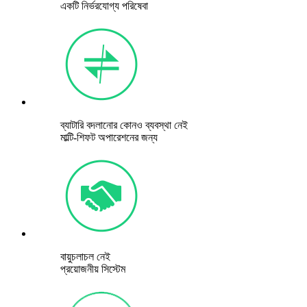
একটি নির্ভরযোগ্য পরিষেবা
ব্যাটারি বদলানোর কোনও ব্যবস্থা নেই
মাল্টি-শিফট অপারেশনের জন্য
বায়ুচলাচল নেই
প্রয়োজনীয় সিস্টেম