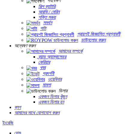
পর্যবেক্ষণ
শিল্প ব্যাটারি
আরভি / মেরিন
শক্তি সঞ্চয়
সমর্থন
পাটা
প্রায়শই জিজ্ঞাসিত প্রশ্নাবলী
ডাউনলোড করুন
অন্বেষণ করুন
আমাদের সম্পর্কে
ব্র্যান্ড অ্যাম্বাসেডর
কেরিয়ার
খবর
প্রদর্শনী
ওয়েবিনার
মামলা
ডিলার
একজন ডিলার খুঁজুন
একজন ডিলার হন
ব্লগ
আমাদের সাথে যোগাযোগ করুন
ইংরেজি
হোম