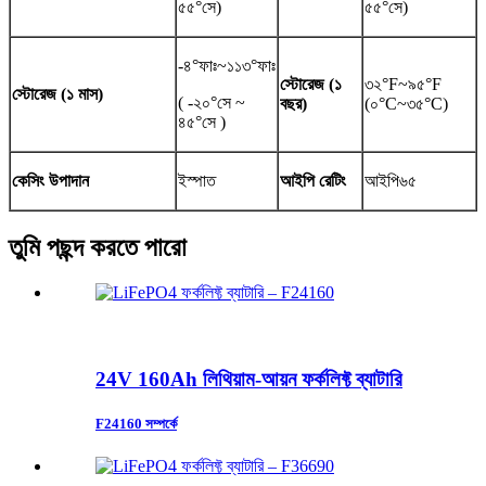
৫৫°সে)
৫৫°সে)
-৪°ফাঃ~১১৩°ফাঃ
স্টোরেজ (১
৩২°F~৯৫°F
স্টোরেজ (১ মাস)
( -২০°সে ~
বছর)
(০°C~৩৫°C)
৪৫°সে )
কেসিং উপাদান
ইস্পাত
আইপি রেটিং
আইপি৬৫
তুমি পছন্দ করতে পারো
24V 160Ah লিথিয়াম-আয়ন ফর্কলিফ্ট ব্যাটারি
F24160 সম্পর্কে