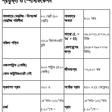
প্রযুক্তি ও স্পেসিফিকেশন
নামমাত্র ভোল্টেজ / ডিসচার্জ
৮০ ভোল্ট (৮০
নামমাত্র
৪২০ আহ
ভোল্টেজ পরিসীমা
ভোল্ট)
ক্ষমতা
মাত্রা (L ×
৩৬.৯×৩১.৪×৩০.৬
W × H)
ইঞ্চি
৩৩.৬ কিলোওয়াট
সঞ্চিত শক্তি
ঘন্টা
রেফারেন্সের
(৯৩৮×৭৯৮×৭৭৮
জন্য
মিমি)
ওজন
পাউন্ড (কেজি)
৯০৩ পাউন্ড (৪১০
জীবনচক্র
>৩,৫০০ বার
কেজি)
কোন কাউন্টারওয়েট নেই
ক্রমাগত স্রাব
৩২০ এ
সর্বোচ্চ স্রাব
৪৫০ এ (৫ সেকেন্ড)
-৪°ফাঃ~১৩১°ফাঃ
-৪°ফাঃ~১৩১°ফাঃ
চার্জ
স্রাব
(-২০°সে ~
(-২০°সে ~