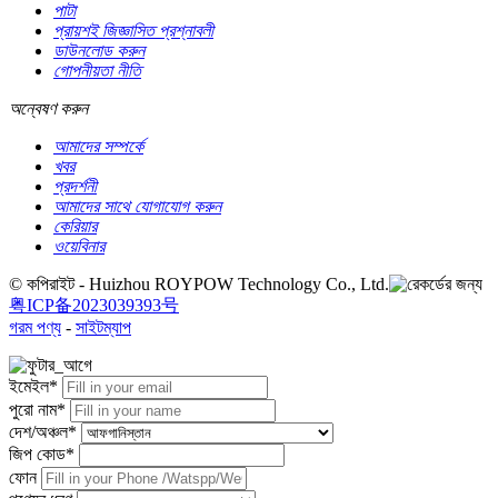
পাটা
প্রায়শই জিজ্ঞাসিত প্রশ্নাবলী
ডাউনলোড করুন
গোপনীয়তা নীতি
অন্বেষণ করুন
আমাদের সম্পর্কে
খবর
প্রদর্শনী
আমাদের সাথে যোগাযোগ করুন
কেরিয়ার
ওয়েবিনার
© কপিরাইট - Huizhou ROYPOW Technology Co., Ltd.
粤ICP备2023039393号
গরম পণ্য
-
সাইটম্যাপ
ইমেইল*
পুরো নাম*
দেশ/অঞ্চল*
জিপ কোড*
ফোন