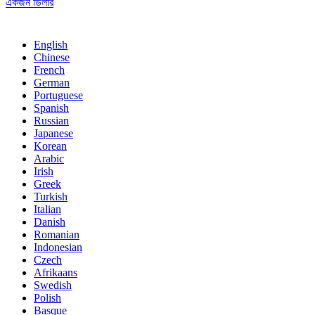
একজন ডিলার
English
Chinese
French
German
Portuguese
Spanish
Russian
Japanese
Korean
Arabic
Irish
Greek
Turkish
Italian
Danish
Romanian
Indonesian
Czech
Afrikaans
Swedish
Polish
Basque