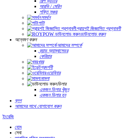
শিল্প ব্যাটারি
আরভি / মেরিন
শক্তি সঞ্চয়
সমর্থন
পাটা
প্রায়শই জিজ্ঞাসিত প্রশ্নাবলী
ডাউনলোড করুন
অন্বেষণ করুন
আমাদের সম্পর্কে
ব্র্যান্ড অ্যাম্বাসেডর
কেরিয়ার
খবর
প্রদর্শনী
ওয়েবিনার
মামলা
ডিলার
একজন ডিলার খুঁজুন
একজন ডিলার হন
ব্লগ
আমাদের সাথে যোগাযোগ করুন
ইংরেজি
হোম
সেবা