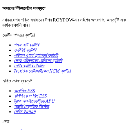
আমাদের নিউজলেটার সদস্যতা
নবায়নযোগ্য শক্তি সমাধানের উপর ROYPOW-এর সর্বশেষ অগ্রগতি, অন্তর্দৃষ্টি এবং
কার্যকলাপগুলি পান।
মোটিভ পাওয়ার ব্যাটারি
গল্ফ কার্ট ব্যাটারি
ফর্কলিফ্ট ব্যাটারি
এরিয়াল ওয়ার্ক প্ল্যাটফর্ম ব্যাটারি
মেঝে পরিষ্কারের মেশিনের ব্যাটারি
মোটর ব্যাটারি ট্রোলিং
বৈদ্যুতিক মোটরসাইকেল NCM ব্যাটারি
শক্তি সঞ্চয় ব্যবস্থা
আবাসিক ESS
বাণিজ্যিক ও শিল্প ESS
ট্রাক অল-ইলেকট্রিক APU
আরভি বৈদ্যুতিক সিস্টেম
মেরিন ইএসএস
সেবা