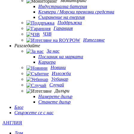
Мониторинг
Индустриална батерия
Кемпери / Морски превозни средства
Съхранение на енергия
Поддръжка
Гаранция
ЧЗВ
Изтегляне
Разгледайте
За нас
Посланик на марката
Кариера
Новини
Изложби
Уебинар
Случай
Дилъри
Намерете дилър
Станете дилър
Блог
Свържете се с нас
АНГЛИЯ
Дом