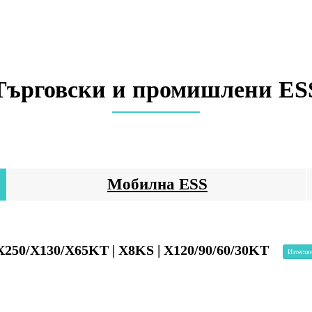
Търговски и промишлени ES
Мобилна ESS
X250/X130/X65KT | X8KS | X120/90/60/30KT
Изтегля