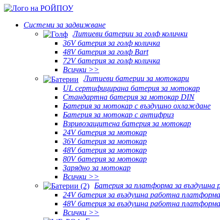
Системи за задвижване
Литиеви батерии за голф колички
36V батерия за голф количка
48V батерия за голф Bart
72V батерия за голф количка
Всички >>
Литиеви батерии за мотокари
UL сертифицирана батерия за мотокар
Стандартна батерия за мотокар DIN
Батерия за мотокар с въздушно охлаждане
Батерия за мотокар с антифриз
Взривозащитена батерия за мотокар
24V батерия за мотокар
36V батерия за мотокар
48V батерия за мотокар
80V батерия за мотокар
Зарядно за мотокар
Всички >>
Батерия за платформа за въздушна 
24V батерия за въздушна работна платформ
48V батерия за въздушна работна платформ
Всички >>