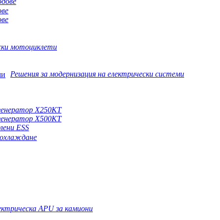
одове
ове
ове
ски мотоциклети
Решения за модернизация на електрически системи
 генератор X250KT
 генератор X500KT
лени ESS
о охлаждане
ектрическа APU за камиони