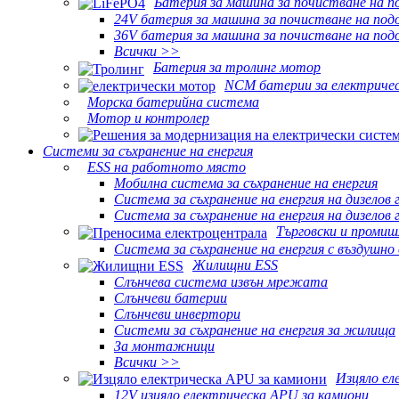
Батерия за машина за почистване на п
24V батерия за машина за почистване на под
36V батерия за машина за почистване на под
Всички >>
Батерия за тролинг мотор
NCM батерии за електриче
Морска батерийна система
Мотор и контролер
Системи за съхранение на енергия
ESS на работното място
Мобилна система за съхранение на енергия
Система за съхранение на енергия на дизелов
Система за съхранение на енергия на дизелов
Търговски и промиш
Система за съхранение на енергия с въздушн
Жилищни ESS
Слънчева система извън мрежата
Слънчеви батерии
Слънчеви инвертори
Системи за съхранение на енергия за жилища
За монтажници
Всички >>
Изцяло ел
12V изцяло електрическа APU за камиони