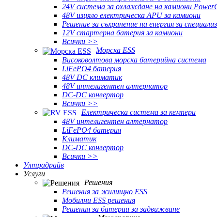
24V система за охлаждане на камиони Power
48V изцяло електрическа APU за камиони
Решение за съхранение на енергия за специали
12V стартерна батерия за камиони
Всички >>
Морска ESS
Високоволтова морска батерийна система
LiFePO4 батерия
48V DC климатик
48V интелигентен алтернатор
DC-DC конвертор
Всички >>
Електрическа система за кемпери
48V интелигентен алтернатор
LiFePO4 батерия
Климатик
DC-DC конвертор
Всички >>
Ултрадрайв
Услуги
Решения
Решения за жилищно ESS
Мобилни ESS решения
Решения за батерии за задвижване