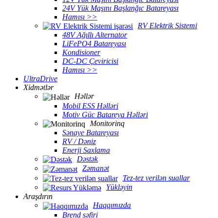
24V Yük Maşını Başlanğıc Batareyası
Hamısı >>
RV Elektrik Sistemi
48V Ağıllı Alternator
LiFePO4 Batareyası
Kondisioner
DC-DC Çeviricisi
Hamısı >>
UltraDrive
Xidmətlər
Həllər
Mobil ESS Həlləri
Motiv Güc Batareya Həlləri
Monitorinq
Sənaye Batareyası
RV / Dəniz
Enerji Saxlama
Dəstək
Zəmanət
Tez-tez verilən suallar
Yükləyin
Araşdırın
Haqqımızda
Brend səfiri