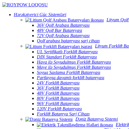
Hərəkətverici Güc Sistemləri
Lityum Qolf
36V Qolf Arabası Batareyası
48V Qolf Bar Batareyası
72V Qolf Arabası Batareyası
Qolf arabası batareyası şarj cihazı
Lityum Forklift Ba
UL Sertifikatlı Forklift Batareyası
DIN Standart Forklift Batareyası
Hava ilə Soyudulmuş Forklift Batareyası
Maye ilə Soyudulmuş Forklift Batareyası
Soyuq Saxlama Forklift Batareyası
Partlayışa davamlı forklift batareyası
24V Forklift Batareyası
36V Forklift Batareyası
48V Forklift Batareyası
80V Forklift Batareyası
96V Forklift Batareyası
120V Forklift Batareyası
Forklift Batareya Şarj Cihazı
Dəniz Batareya Sistemi
Elektri