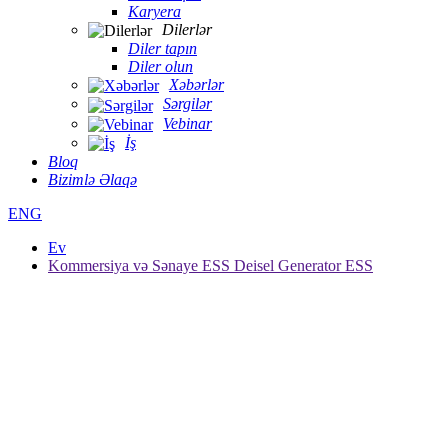
Karyera
Dilerlər
Diler tapın
Diler olun
Xəbərlər
Sərgilər
Vebinar
İş
Bloq
Bizimlə Əlaqə
ENG
Ev
Kommersiya və Sənaye ESS Deisel Generator ESS