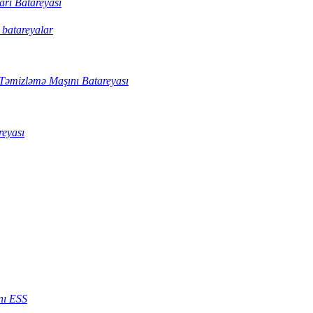
ları Batareyası
 batareyalar
əmizləmə Maşını Batareyası
reyası
nı ESS