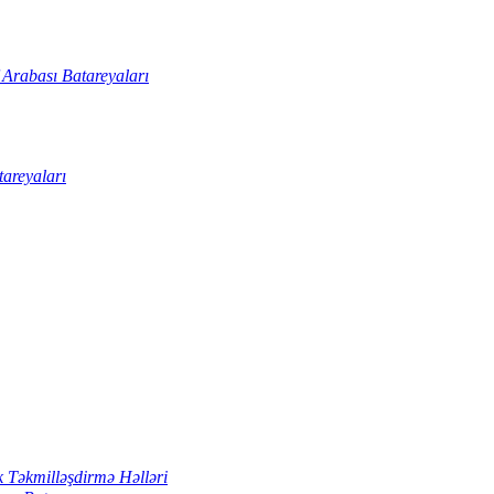
 Arabası Batareyaları
tareyaları
k Təkmilləşdirmə Həlləri