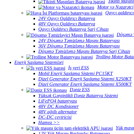
Tikinti Maşın
Motor və Nəzarətçi
Qayçı qaldırıcı
24V Qayçı Qaldırıcı Batareya
48V Qayçı Qaldırıcı Batareya
Qayçı Qaldırıcı Batareya Şarj Cihazı
Döşəmə T
24V Döşəmə Təmizləmə Maşını Batareyası
36V Döşəmə Təmizləmə Maşını Batareyası
Döşəmə Təmizləmə Maşını Batareya Şarj Cihazı
Trolling Motor Bata
Enerji Saxlama Sistemləri
İş yeri ESS
Mobil Enerji Saxlama Sistemi PC15KT
Dizel Generator Enerji Saxlama Sistemi X250KT
Dizel Generator Enerji Saxlama Sistemi X500KT
Dəniz ESS
Yüksək Gərginlikli Dəniz Batareya Sistemi
LiFePO4 batareyası
48V DC Kondisioner
48V ağıllı alternator
DC-DC çeviricisi
Hamısı >>
Yük maşı
12V Yük Maşını Başlanğıc Batareyası