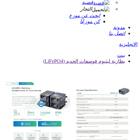
قضية
التجار
ابحث عن موزع
كن موزعًا
مدونة
اتصل بنا
الإنجليزية
بيت
بطارية ليثيوم فوسفات الحديد (LiFePO4)