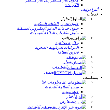
محول تيار مستمر إلى تيار مستمر
الكل >>
ألترا درايف
خدمات
الحلول
حلول تخزين الطاقة السكنية
حلول خدمات الدعم الإلكتروني المتنقلة
حلول بطاريات الطاقة المحركة
يراقب
بطارية صناعية
المركبات الترفيهية / البحرية
تخزين الطاقة
يدعم
ضمان
التعليمات
تحميل
يستكشف
معلومات عنا
سفير العلامة التجارية
حياة مهنية
أخبار
المعارض
ندوة عبر الإنترنت