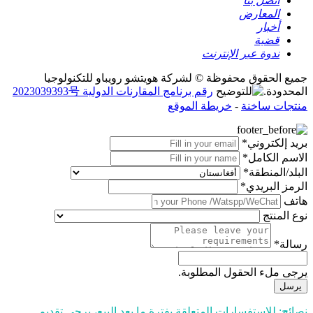
اتصل بنا
المعارض
أخبار
قضية
ندوة عبر الإنترنت
جميع الحقوق محفوظة © لشركة هويتشو رويباو للتكنولوجيا
المحدودة.
رقم برنامج المقارنات الدولية 2023039393号
منتجات ساخنة
-
خريطة الموقع
بريد إلكتروني*
الاسم الكامل*
البلد/المنطقة*
الرمز البريدي*
هاتف
نوع المنتج
رسالة*
يرجى ملء الحقول المطلوبة.
يرسل
نصائح: للاستفسارات المتعلقة بفترة ما بعد البيع، يرجى تقديم