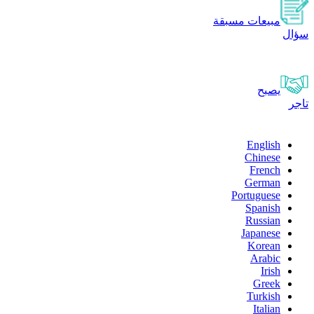
مبيعات مسبقة
سؤال
يصبح
تاجر
English
Chinese
French
German
Portuguese
Spanish
Russian
Japanese
Korean
Arabic
Irish
Greek
Turkish
Italian