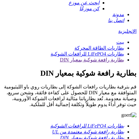
ابحث عن موزع
كن موزعًا
مدونة
اتصل بنا
الإنجليزية
بيت
بطاريات الطاقة المحركة
بطاريات LiFePO4 للرافعات الشوكية
بطارية رافعة شوكية بمعيار DIN
بطارية رافعة شوكية بمعيار DIN
قم بترقية بطاريات رافعات الشوكة إلى بطاريات روي باو الليثيومية
المتوافقة مع معيار DIN للحصول على كفاءة فائقة، وشحن سريع،
وصيانة معدومة. تُعد بطارياتنا مثالية لرافعات الشوكة الأوروبية،
حيث توفر أداءً يدوم طويلاً وتكلفة إجمالية أقل للملكية.
بطاريات LiFePO4 للرافعات الشوكية
بطارية رافعة شوكية معتمدة من UL
بطارية رافعة شوكية بمعيار DIN