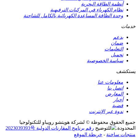
أنظمة الطاقة البحرية
نظام الكهرباء في المركبات الترفيهية
وحدة الطاقة المساعدة الكهربائية بالكامل للشاحنة
خدمات
يدعم
ضمان
التعليمات
تحميل
سياسة الخصوصية
يستكشف
معلومات عنا
اتصل بنا
المعارض
أخبار
قضية
ندوة عبر الإنترنت
جميع الحقوق محفوظة © لشركة هويتشو رويباو للتكنولوجيا
المحدودة.
رقم برنامج المقارنات الدولية 2023039393号
منتجات ساخنة
-
خريطة الموقع