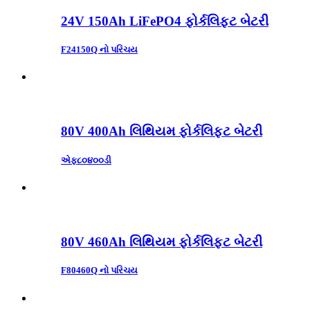
24V 150Ah LiFePO4 ફોર્કલિફ્ટ બેટરી
F24150Q નો પરિચય
80V 400Ah લિથિયમ ફોર્કલિફ્ટ બેટરી
એફ૮૦૪૦૦ડી
80V 460Ah લિથિયમ ફોર્કલિફ્ટ બેટરી
F80460Q નો પરિચય