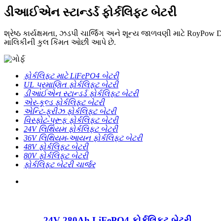
ડીઆઈએન સ્ટાન્ડર્ડ ફોર્કલિફ્ટ બેટરી
શ્રેષ્ઠ કાર્યક્ષમતા, ઝડપી ચાર્જિંગ અને શૂન્ય જાળવણી માટે RoyPo
માલિકીની કુલ કિંમત ઓછી આપે છે.
ફોર્કલિફ્ટ માટે LiFePO4 બેટરી
UL પ્રમાણિત ફોર્કલિફ્ટ બેટરી
ડીઆઈએન સ્ટાન્ડર્ડ ફોર્કલિફ્ટ બેટરી
એર-કૂલ્ડ ફોર્કલિફ્ટ બેટરી
એન્ટિ-ફ્રીઝ ફોર્કલિફ્ટ બેટરી
વિસ્ફોટ-પ્રૂફ ફોર્કલિફ્ટ બેટરી
24V લિથિયમ ફોર્કલિફ્ટ બેટરી
36V લિથિયમ-આયન ફોર્કલિફ્ટ બેટરી
48V ફોર્કલિફ્ટ બેટરી
80V ફોર્કલિફ્ટ બેટરી
ફોર્કલિફ્ટ બેટરી ચાર્જર
24V 280Ah LiFePO4 ફોર્કલિફ્ટ બેટરી