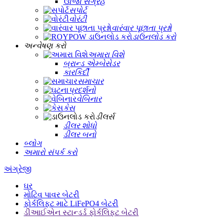
ઊર્જા સંગ્રહ
સપોર્ટ
વોરંટી
વારંવાર પૂછાતા પ્રશ્નો
ડાઉનલોડ કરો
અન્વેષણ કરો
અમારા વિશે
બ્રાન્ડ એમ્બેસેડર
કારકિર્દી
સમાચાર
પ્રદર્શનો
વેબિનાર
કેસ
ડીલર્સ
ડીલર શોધો
ડીલર બનો
બ્લોગ
અમારો સંપર્ક કરો
અંગ્રેજી
ઘર
મોટિવ પાવર બેટરી
ફોર્કલિફ્ટ માટે LiFePO4 બેટરી
ડીઆઈએન સ્ટાન્ડર્ડ ફોર્કલિફ્ટ બેટરી