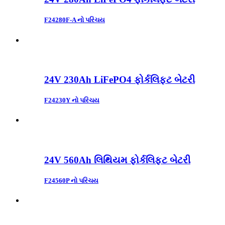
F24280F-A નો પરિચય
24V 230Ah LiFePO4 ફોર્કલિફ્ટ બેટરી
F24230Y નો પરિચય
24V 560Ah લિથિયમ ફોર્કલિફ્ટ બેટરી
F24560P નો પરિચય