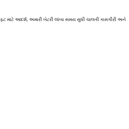
કલિફ્ટ માટે આદર્શ, અમારી બેટરી લાંબા સમય સુધી ચાલતી કામગીરી અને