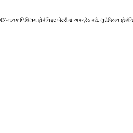
w DIN-માનક લિથિયમ ફોર્કલિફ્ટ બેટરીમાં અપગ્રેડ કરો. યુરોપિયન ફોર્