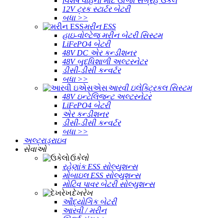
વિશેષ વાહનો માટે ઊર્જા સંગ્રહ ઉકેલ
12V ટ્રક સ્ટાર્ટર બેટરી
બધા >>
મરીન ESS
હાઇ-વોલ્ટેજ મરીન બેટરી સિસ્ટમ
LiFePO4 બેટરી
48V DC એર કન્ડીશનર
48V બુદ્ધિશાળી અલ્ટરનેટર
ડીસી-ડીસી કન્વર્ટર
બધા >>
આરવી ઇલેક્ટ્રિકલ સિસ્ટમ
48V ઇન્ટેલિજન્ટ અલ્ટરનેટર
LiFePO4 બેટરી
એર કન્ડીશનર
ડીસી-ડીસી કન્વર્ટર
બધા >>
અલ્ટ્રાડ્રાઇવ
સેવાઓ
ઉકેલો
રહેણાંક ESS સોલ્યુશન્સ
મોબાઇલ ESS સોલ્યુશન્સ
મોટિવ પાવર બેટરી સોલ્યુશન્સ
દેખરેખ
ઔદ્યોગિક બેટરી
આરવી / મરીન