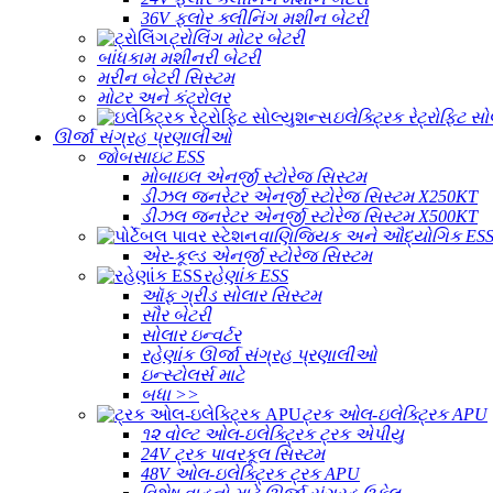
36V ફ્લોર ક્લીનિંગ મશીન બેટરી
ટ્રોલિંગ મોટર બેટરી
બાંધકામ મશીનરી બેટરી
મરીન બેટરી સિસ્ટમ
મોટર અને કંટ્રોલર
ઇલેક્ટ્રિક રેટ્રોફિટ સ
ઊર્જા સંગ્રહ પ્રણાલીઓ
જોબસાઇટ ESS
મોબાઇલ એનર્જી સ્ટોરેજ સિસ્ટમ
ડીઝલ જનરેટર એનર્જી સ્ટોરેજ સિસ્ટમ X250KT
ડીઝલ જનરેટર એનર્જી સ્ટોરેજ સિસ્ટમ X500KT
વાણિજ્યિક અને ઔદ્યોગિક ES
એર-કૂલ્ડ એનર્જી સ્ટોરેજ સિસ્ટમ
રહેણાંક ESS
ઑફ ગ્રીડ સોલાર સિસ્ટમ
સૌર બેટરી
સોલાર ઇન્વર્ટર
રહેણાંક ઊર્જા સંગ્રહ પ્રણાલીઓ
ઇન્સ્ટોલર્સ માટે
બધા >>
ટ્રક ઓલ-ઇલેક્ટ્રિક APU
૧૨ વોલ્ટ ઓલ-ઇલેક્ટ્રિક ટ્રક એપીયુ
24V ટ્રક પાવરકૂલ સિસ્ટમ
48V ઓલ-ઇલેક્ટ્રિક ટ્રક APU