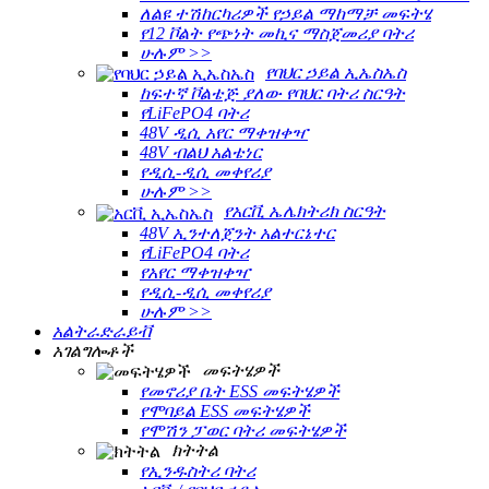
ለልዩ ተሽከርካሪዎች የኃይል ማከማቻ መፍትሄ
የ12 ቮልት የጭነት መኪና ማስጀመሪያ ባትሪ
ሁሉም >>
የባህር ኃይል ኢኤስኤስ
ከፍተኛ ቮልቴጅ ያለው የባህር ባትሪ ስርዓት
የLiFePO4 ባትሪ
48V ዲሲ አየር ማቀዝቀዣ
48V ብልህ አልቴነር
የዲሲ-ዲሲ መቀየሪያ
ሁሉም >>
የአርቪ ኤሌክትሪክ ስርዓት
48V ኢንተለጀንት አልተርኔተር
የLiFePO4 ባትሪ
የአየር ማቀዝቀዣ
የዲሲ-ዲሲ መቀየሪያ
ሁሉም >>
አልትራድራይቭ
አገልግሎቶች
መፍትሄዎች
የመኖሪያ ቤት ESS መፍትሄዎች
የሞባይል ESS መፍትሄዎች
የሞሽን ፓወር ባትሪ መፍትሄዎች
ክትትል
የኢንዱስትሪ ባትሪ