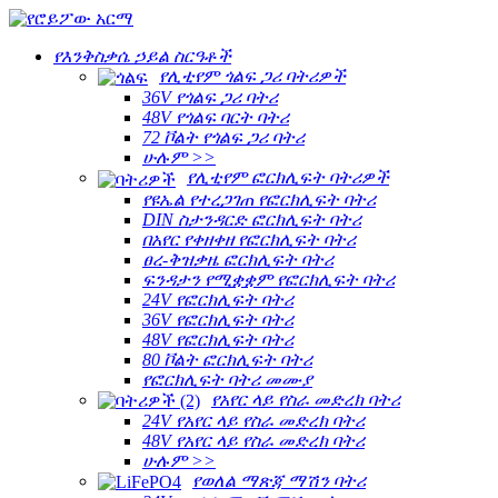
የእንቅስቃሴ ኃይል ስርዓቶች
የሊቲየም ጎልፍ ጋሪ ባትሪዎች
36V የጎልፍ ጋሪ ባትሪ
48V የጎልፍ ባርት ባትሪ
72 ቮልት የጎልፍ ጋሪ ባትሪ
ሁሉም >>
የሊቲየም ፎርክሊፍት ባትሪዎች
የዩኤል የተረጋገጠ የፎርክሊፍት ባትሪ
DIN ስታንዳርድ ፎርክሊፍት ባትሪ
በአየር የቀዘቀዘ የፎርክሊፍት ባትሪ
ፀረ-ቅዝቃዜ ፎርክሊፍት ባትሪ
ፍንዳታን የሚቋቋም የፎርክሊፍት ባትሪ
24V የፎርክሊፍት ባትሪ
36V የፎርክሊፍት ባትሪ
48V የፎርክሊፍት ባትሪ
80 ቮልት ፎርክሊፍት ባትሪ
የፎርክሊፍት ባትሪ መሙያ
የአየር ላይ የስራ መድረክ ባትሪ
24V የአየር ላይ የስራ መድረክ ባትሪ
48V የአየር ላይ የስራ መድረክ ባትሪ
ሁሉም >>
የወለል ማጽጃ ማሽን ባትሪ