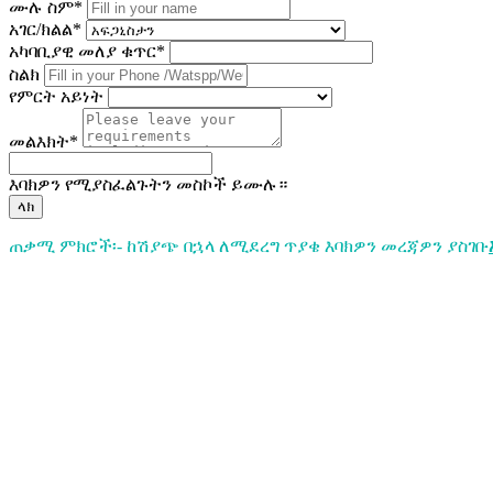
ሙሉ ስም*
አገር/ክልል*
አካባቢያዊ መለያ ቁጥር*
ስልክ
የምርት አይነት
መልእክት*
እባክዎን የሚያስፈልጉትን መስኮች ይሙሉ።
ላክ
ጠቃሚ ምክሮች፡- ከሽያጭ በኋላ ለሚደረግ ጥያቄ እባክዎን መረጃዎን ያስገቡ