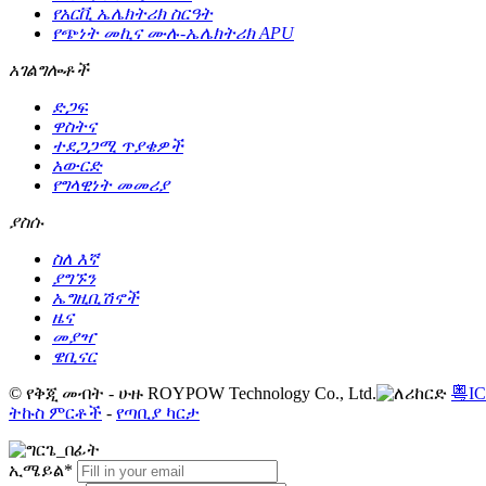
የአርቪ ኤሌክትሪክ ስርዓት
የጭነት መኪና ሙሉ-ኤሌክትሪክ APU
አገልግሎቶች
ድጋፍ
ዋስትና
ተደጋጋሚ ጥያቄዎች
አውርድ
የግላዊነት መመሪያ
ያስሱ
ስለ እኛ
ያግኙን
ኤግዚቢሽኖች
ዜና
መያዣ
ዌቢናር
© የቅጂ መብት - ሁዙ ROYPOW Technology Co., Ltd.
粤IC
ትኩስ ምርቶች
-
የጣቢያ ካርታ
ኢሜይል*