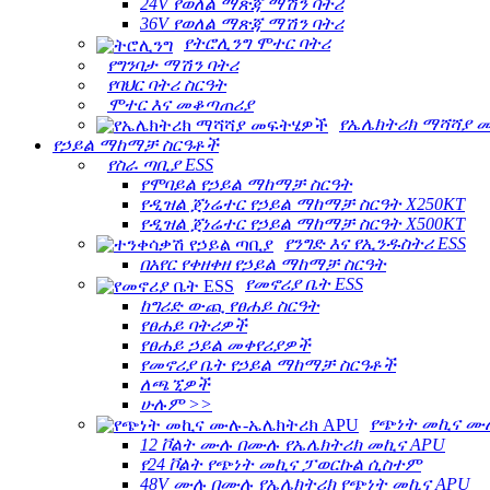
24V የወለል ማጽጃ ማሽን ባትሪ
36V የወለል ማጽጃ ማሽን ባትሪ
የትሮሊንግ ሞተር ባትሪ
የግንባታ ማሽን ባትሪ
የባህር ባትሪ ስርዓት
ሞተር እና መቆጣጠሪያ
የኤሌክትሪክ ማሻሻያ 
የኃይል ማከማቻ ስርዓቶች
የስራ ጣቢያ ESS
የሞባይል የኃይል ማከማቻ ስርዓት
የዲዝል ጀነሬተር የኃይል ማከማቻ ስርዓት X250KT
የዲዝል ጀነሬተር የኃይል ማከማቻ ስርዓት X500KT
የንግድ እና የኢንዱስትሪ ESS
በአየር የቀዘቀዘ የኃይል ማከማቻ ስርዓት
የመኖሪያ ቤት ESS
ከግሪድ ውጪ የፀሐይ ስርዓት
የፀሐይ ባትሪዎች
የፀሐይ ኃይል መቀየሪያዎች
የመኖሪያ ቤት የኃይል ማከማቻ ስርዓቶች
ለጫኚዎች
ሁሉም >>
የጭነት መኪና ሙ
12 ቮልት ሙሉ በሙሉ የኤሌክትሪክ መኪና APU
የ24 ቮልት የጭነት መኪና ፓወርኩል ሲስተም
48V ሙሉ በሙሉ የኤሌክትሪክ የጭነት መኪና APU