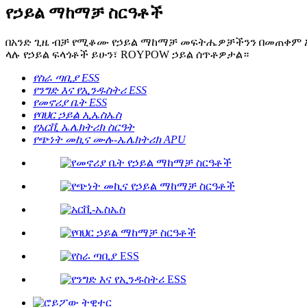
የኃይል ማከማቻ ስርዓቶች
በአንድ ጊዜ ብቻ የሚቆሙ የኃይል ማከማቻ መፍትሔዎቻችንን በመጠቀም አዲስ 
ላሉ የኃይል ፍላጎቶች ይሁን፣ ROYPOW ኃይል ሰጥቶዎታል።
የስራ ጣቢያ ESS
የንግድ እና የኢንዱስትሪ ESS
የመኖሪያ ቤት ESS
የባህር ኃይል ኢኤስኤስ
የአርቪ ኤሌክትሪክ ስርዓት
የጭነት መኪና ሙሉ-ኤሌክትሪክ APU