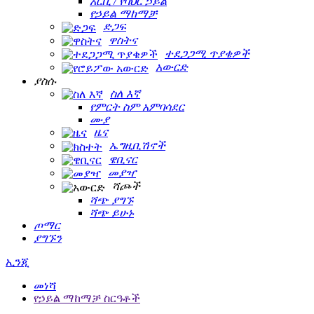
አርቪ / የባህር ኃይል
የኃይል ማከማቻ
ድጋፍ
ዋስትና
ተደጋጋሚ ጥያቄዎች
አውርድ
ያስሱ
ስለ እኛ
የምርት ስም አምባሳደር
ሙያ
ዜና
ኤግዚቢሽኖች
ዌቢናር
መያዣ
ሻጮች
ሻጭ ያግኙ
ሻጭ ይሁኑ
ጦማር
ያግኙን
ኢንጂ
መነሻ
የኃይል ማከማቻ ስርዓቶች