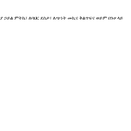
 ኃይል ምትኬ፣ ለባህር ደስታ፣ ለጭነት መኪና ቅልጥፍና ወይም በጉዞ ላይ