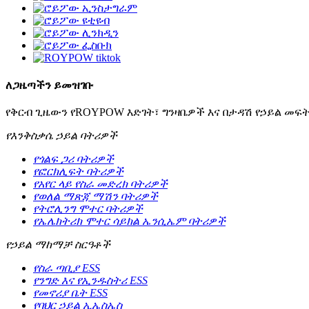
ለጋዜጣችን ይመዝገቡ
የቅርብ ጊዜውን የROYPOW እድገት፣ ግንዛቤዎች እና በታዳሽ የኃይል መፍ
የእንቅስቃሴ ኃይል ባትሪዎች
የጎልፍ ጋሪ ባትሪዎች
የፎርክሊፍት ባትሪዎች
የአየር ላይ የስራ መድረክ ባትሪዎች
የወለል ማጽጃ ማሽን ባትሪዎች
የትሮሊንግ ሞተር ባትሪዎች
የኤሌክትሪክ ሞተር ሳይክል ኤንሲኤም ባትሪዎች
የኃይል ማከማቻ ስርዓቶች
የስራ ጣቢያ ESS
የንግድ እና የኢንዱስትሪ ESS
የመኖሪያ ቤት ESS
የባህር ኃይል ኢኤስኤስ