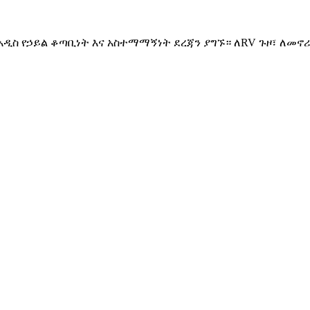
የኃይል ቆጣቢነት እና አስተማማኝነት ደረጃን ያግኙ። ለRV ጉዞ፣ ለመኖሪያ