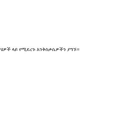
ትሄዎች ላይ የሚደረጉ እንቅስቃሴዎችን ያግኙ።