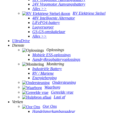
24V Vragmotor Aanvangsbattery
Alles >>
RV Elektriese Stelsel
48V Intelligente Alternator
LiFePO4-battery
Lugversorger
GS-GS-omskakelaar
Alles >>
UltraDrive
Dienste
Oplossings
Mobiele ESS-oplossings
Aandryfkragbatteryoplossings
Monitering
Industriële Battery
RV / Mariene
Energieberging
Ondersteuning
Waarborg
Gereelde vrae
Laai af
Verken
Oor Ons
Handelsmerkambassadeur