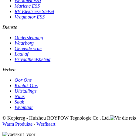
Werkplek ESS
Mariene ESS
RV Elektriese Stelsel
Vragmotor ESS
Dienste
Ondersteuning
Waarborg
Gereelde vrae
Laai af
Privaatheidsbeleid
Verken
Oor Ons
Kontak Ons
Uitstallings
Nuus
Saak
Webinaar
© Kopiereg - Huizhou ROYPOW Tegnologie Co., Ltd.
Warm Produkte
-
Werfkaart