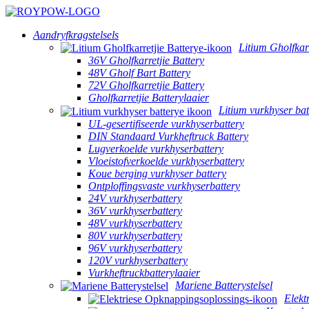
Aandryfkragstelsels
Litium Gholfkarr
36V Gholfkarretjie Battery
48V Gholf Bart Battery
72V Gholfkarretjie Battery
Gholfkarretjie Batterylaaier
Litium vurkhyser bat
UL-gesertifiseerde vurkhyserbattery
DIN Standaard Vurkheftruck Battery
Lugverkoelde vurkhyserbattery
Vloeistofverkoelde vurkhyserbattery
Koue berging vurkhyser battery
Ontploffingsvaste vurkhyserbattery
24V vurkhyserbattery
36V vurkhyserbattery
48V vurkhyserbattery
80V vurkhyserbattery
96V vurkhyserbattery
120V vurkhyserbattery
Vurkheftruckbatterylaaier
Mariene Batterystelsel
Elekt