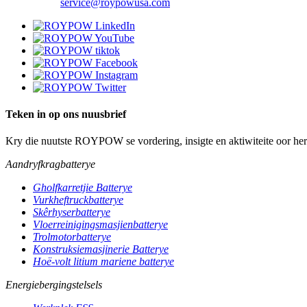
service@roypowusa.com
Teken in op ons nuusbrief
Kry die nuutste ROYPOW se vordering, insigte en aktiwiteite oor her
Aandryfkragbatterye
Gholfkarretjie Batterye
Vurkheftruckbatterye
Skêrhyserbatterye
Vloerreinigingsmasjienbatterye
Trolmotorbatterye
Konstruksiemasjinerie Batterye
Hoë-volt litium mariene batterye
Energiebergingstelsels