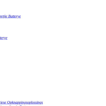
etjie Batterye
terye
riese Opknappingsoplossings