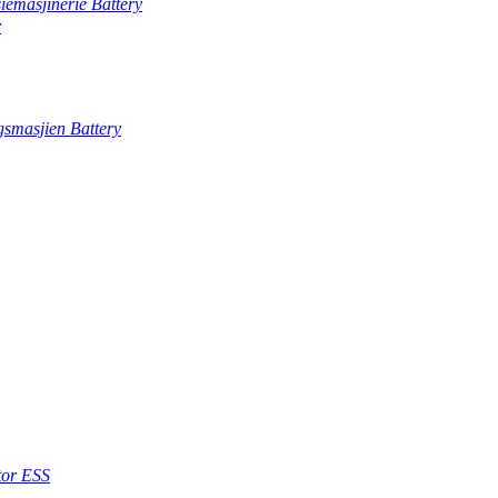
iemasjinerie Battery
r
gsmasjien Battery
or ESS