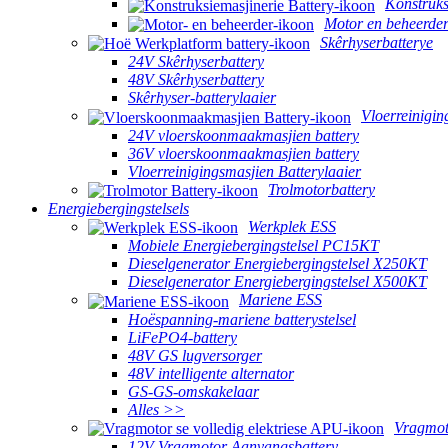
Konstruks
Motor en beheerde
Skêrhyserbatterye
24V Skêrhyserbattery
48V Skêrhyserbattery
Skêrhyser-batterylaaier
Vloerreinigin
24V vloerskoonmaakmasjien battery
36V vloerskoonmaakmasjien battery
Vloerreinigingsmasjien Batterylaaier
Trolmotorbattery
Energiebergingstelsels
Werkplek ESS
Mobiele Energiebergingstelsel PC15KT
Dieselgenerator Energiebergingstelsel X250KT
Dieselgenerator Energiebergingstelsel X500KT
Mariene ESS
Hoëspanning-mariene batterystelsel
LiFePO4-battery
48V GS lugversorger
48V intelligente alternator
GS-GS-omskakelaar
Alles >>
Vragmot
12V Vragmotor Aanvangsbattery