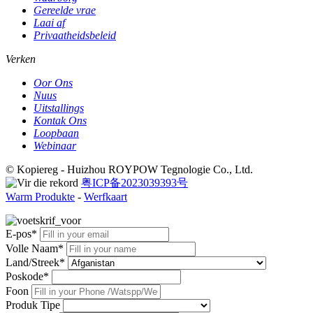
Gereelde vrae
Laai af
Privaatheidsbeleid
Verken
Oor Ons
Nuus
Uitstallings
Kontak Ons
Loopbaan
Webinaar
© Kopiereg - Huizhou ROYPOW Tegnologie Co., Ltd.
粤ICP备2023039393号
Warm Produkte
-
Werfkaart
E-pos*
Volle Naam*
Land/Streek*
Poskode*
Foon
Produk Tipe