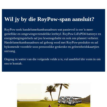
Wil jy by die RoyPow-span aansluit?
RoyPow soek handelsmerkambassadeurs wat passievol is oor 'n meer
gerieflike en omgewingsvriendelike leefstyl. RoyPow LiFePO4-batterye en
energiebergingstelsels sal jou lewensgehalte en ook ons ​​planeet verbeter.
Handelsmerkambassadeurs sal geborg word met RoyPow-produkte en sal
bykomende voordele soos persoonlike geskenke en geleentheidskaartjies
ontvang.
Ongeag in watter van die volgende velde u is, vul asseblief die vorm in om
ons te kontak.