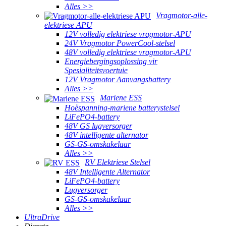
Alles >>
Vragmotor-alle-
elektriese APU
12V volledig elektriese vragmotor-APU
24V Vragmotor PowerCool-stelsel
48V volledig elektriese vragmotor-APU
Energiebergingsoplossing vir
Spesialiteitsvoertuie
12V Vragmotor Aanvangsbattery
Alles >>
Mariene ESS
Hoëspanning-mariene batterystelsel
LiFePO4-battery
48V GS lugversorger
48V intelligente alternator
GS-GS-omskakelaar
Alles >>
RV Elektriese Stelsel
48V Intelligente Alternator
LiFePO4-battery
Lugversorger
GS-GS-omskakelaar
Alles >>
UltraDrive