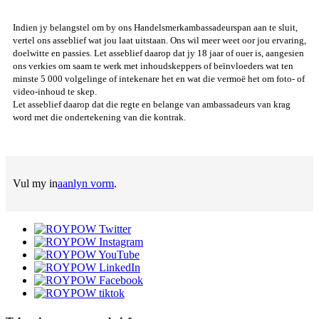
Indien jy belangstel om by ons Handelsmerkambassadeurspan aan te sluit,
vertel ons asseblief wat jou laat uitstaan. Ons wil meer weet oor jou ervaring,
doelwitte en passies. Let asseblief daarop dat jy 18 jaar of ouer is, aangesien
ons verkies om saam te werk met inhoudskeppers of beïnvloeders wat ten
minste 5 000 volgelinge of intekenare het en wat die vermoë het om foto- of
video-inhoud te skep.
Let asseblief daarop dat die regte en belange van ambassadeurs van krag
word met die ondertekening van die kontrak.
Vul my in
aanlyn vorm
.