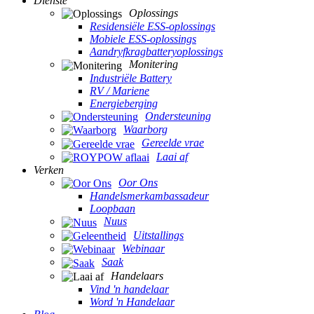
Dienste
Oplossings
Residensiële ESS-oplossings
Mobiele ESS-oplossings
Aandryfkragbatteryoplossings
Monitering
Industriële Battery
RV / Mariene
Energieberging
Ondersteuning
Waarborg
Gereelde vrae
Laai af
Verken
Oor Ons
Handelsmerkambassadeur
Loopbaan
Nuus
Uitstallings
Webinaar
Saak
Handelaars
Vind 'n handelaar
Word 'n Handelaar