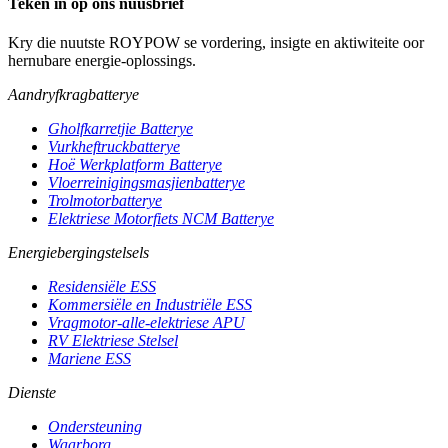
Teken in op ons nuusbrief
Kry die nuutste ROYPOW se vordering, insigte en aktiwiteite oor
hernubare energie-oplossings.
Aandryfkragbatterye
Gholfkarretjie Batterye
Vurkheftruckbatterye
Hoë Werkplatform Batterye
Vloerreinigingsmasjienbatterye
Trolmotorbatterye
Elektriese Motorfiets NCM Batterye
Energiebergingstelsels
Residensiële ESS
Kommersiële en Industriële ESS
Vragmotor-alle-elektriese APU
RV Elektriese Stelsel
Mariene ESS
Dienste
Ondersteuning
Waarborg