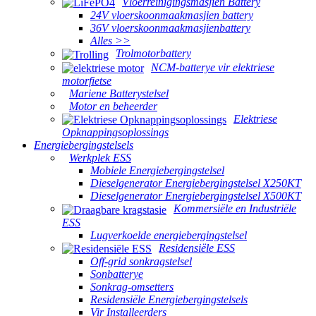
Vloerreinigingsmasjien Battery
24V vloerskoonmaakmasjien battery
36V vloerskoonmaakmasjienbattery
Alles >>
Trolmotorbattery
NCM-batterye vir elektriese
motorfietse
Mariene Batterystelsel
Motor en beheerder
Elektriese
Opknappingsoplossings
Energiebergingstelsels
Werkplek ESS
Mobiele Energiebergingstelsel
Dieselgenerator Energiebergingstelsel X250KT
Dieselgenerator Energiebergingstelsel X500KT
Kommersiële en Industriële
ESS
Lugverkoelde energiebergingstelsel
Residensiële ESS
Off-grid sonkragstelsel
Sonbatterye
Sonkrag-omsetters
Residensiële Energiebergingstelsels
Vir Installeerders