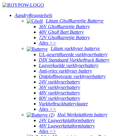
Aandryfkragstelsels
Litium Gholfkarretjie Batterye
36V Gholfkarretjie Battery
48V Gholf Bart Battery
72V Gholfkarretjie Battery
Alles >>
Litium vurkhyser batterye
UL-gesertifiseerde vurkhyserbattery
DIN Standaard Vurkheftruck Battery
Lugverkoelde vurkhyserbattery
Anti-vries vurkhyser battery
Ontploffingsvaste vurkhyserbattery
24V vurkhyserbattery
36V vurkhyserbattery
48V vurkhyserbattery
80V vurkhyserbattery
Vurkheftruckbatterylaaier
Alles >>
Hoë Werkplatform battery
24V Lugwerkplatformbattery
48V Lugwerkplatformbattery
Alles >>