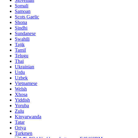
Slovenian
Somali
Samoan
Scots Gaelic
Shona
Sindhi
Sundanese
Swahili
Tajik
Tamil
Telugu
Thai
Ukrainian
Urdu
Uzbek
Vietnamese
Welsh
Xhosa
Yiddish
Yoruba
Zulu
Kinyarwanda
Tatar
Oriya
Turkmen