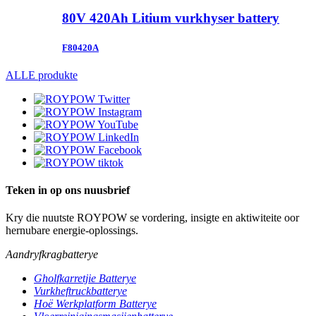
80V 420Ah Litium vurkhyser battery
F80420A
ALLE produkte
Teken in op ons nuusbrief
Kry die nuutste ROYPOW se vordering, insigte en aktiwiteite oor
hernubare energie-oplossings.
Aandryfkragbatterye
Gholfkarretjie Batterye
Vurkheftruckbatterye
Hoë Werkplatform Batterye