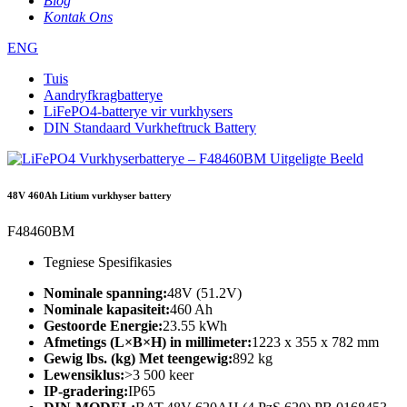
Blog
Kontak Ons
ENG
Tuis
Aandryfkragbatterye
LiFePO4-batterye vir vurkhysers
DIN Standaard Vurkheftruck Battery
48V 460Ah Litium vurkhyser battery
F48460BM
Tegniese Spesifikasies
Nominale spanning:
48V (51.2V)
Nominale kapasiteit:
460 Ah
Gestoorde Energie:
23.55 kWh
Afmetings (L×B×H) in millimeter:
1223 x 355 x 782 mm
Gewig lbs. (kg) Met teengewig:
892 kg
Lewensiklus:
>3 500 keer
IP-gradering:
IP65