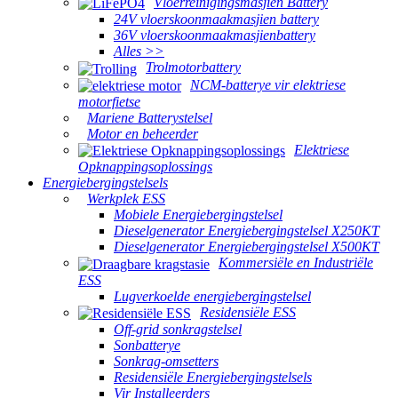
Vloerreinigingsmasjien Battery
24V vloerskoonmaakmasjien battery
36V vloerskoonmaakmasjienbattery
Alles >>
Trolmotorbattery
NCM-batterye vir elektriese
motorfietse
Mariene Batterystelsel
Motor en beheerder
Elektriese
Opknappingsoplossings
Energiebergingstelsels
Werkplek ESS
Mobiele Energiebergingstelsel
Dieselgenerator Energiebergingstelsel X250KT
Dieselgenerator Energiebergingstelsel X500KT
Kommersiële en Industriële
ESS
Lugverkoelde energiebergingstelsel
Residensiële ESS
Off-grid sonkragstelsel
Sonbatterye
Sonkrag-omsetters
Residensiële Energiebergingstelsels
Vir Installeerders