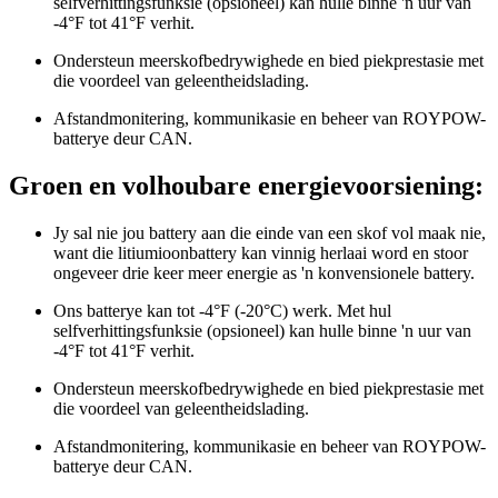
selfverhittingsfunksie (opsioneel) kan hulle binne 'n uur van
-4°F tot 41°F verhit.
Ondersteun meerskofbedrywighede en bied piekprestasie met
die voordeel van geleentheidslading.
Afstandmonitering, kommunikasie en beheer van ROYPOW-
batterye deur CAN.
Groen en volhoubare energievoorsiening:
Jy sal nie jou battery aan die einde van een skof vol maak nie,
want die litiumioonbattery kan vinnig herlaai word en stoor
ongeveer drie keer meer energie as 'n konvensionele battery.
Ons batterye kan tot -4°F (-20°C) werk. Met hul
selfverhittingsfunksie (opsioneel) kan hulle binne 'n uur van
-4°F tot 41°F verhit.
Ondersteun meerskofbedrywighede en bied piekprestasie met
die voordeel van geleentheidslading.
Afstandmonitering, kommunikasie en beheer van ROYPOW-
batterye deur CAN.