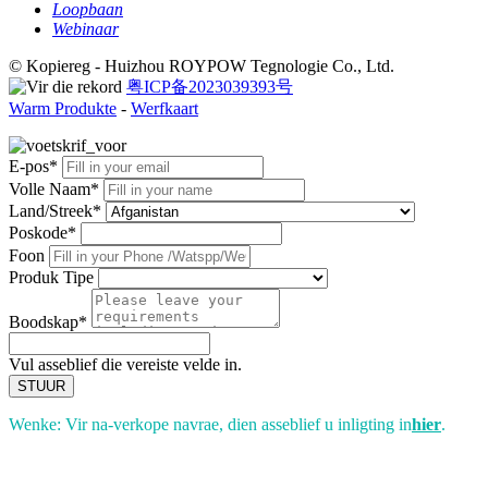
Loopbaan
Webinaar
© Kopiereg - Huizhou ROYPOW Tegnologie Co., Ltd.
粤ICP备2023039393号
Warm Produkte
-
Werfkaart
E-pos*
Volle Naam*
Land/Streek*
Poskode*
Foon
Produk Tipe
Boodskap*
Vul asseblief die vereiste velde in.
STUUR
Wenke: Vir na-verkope navrae, dien asseblief u inligting in
hier
.