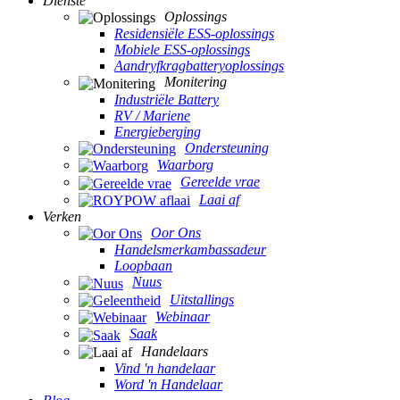
Dienste
Oplossings
Residensiële ESS-oplossings
Mobiele ESS-oplossings
Aandryfkragbatteryoplossings
Monitering
Industriële Battery
RV / Mariene
Energieberging
Ondersteuning
Waarborg
Gereelde vrae
Laai af
Verken
Oor Ons
Handelsmerkambassadeur
Loopbaan
Nuus
Uitstallings
Webinaar
Saak
Handelaars
Vind 'n handelaar
Word 'n Handelaar