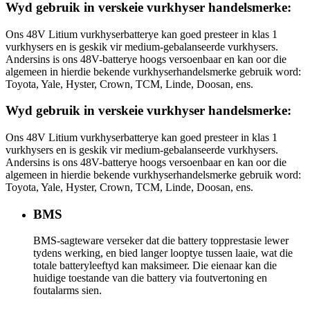
Wyd gebruik in verskeie vurkhyser handelsmerke:
Ons 48V Litium vurkhyserbatterye kan goed presteer in klas 1
vurkhysers en is geskik vir medium-gebalanseerde vurkhysers.
Andersins is ons 48V-batterye hoogs versoenbaar en kan oor die
algemeen in hierdie bekende vurkhyserhandelsmerke gebruik word:
Toyota, Yale, Hyster, Crown, TCM, Linde, Doosan, ens.
Wyd gebruik in verskeie vurkhyser handelsmerke:
Ons 48V Litium vurkhyserbatterye kan goed presteer in klas 1
vurkhysers en is geskik vir medium-gebalanseerde vurkhysers.
Andersins is ons 48V-batterye hoogs versoenbaar en kan oor die
algemeen in hierdie bekende vurkhyserhandelsmerke gebruik word:
Toyota, Yale, Hyster, Crown, TCM, Linde, Doosan, ens.
BMS
BMS-sagteware verseker dat die battery topprestasie lewer
tydens werking, en bied langer looptye tussen laaie, wat die
totale batteryleeftyd kan maksimeer. Die eienaar kan die
huidige toestande van die battery via foutvertoning en
foutalarms sien.