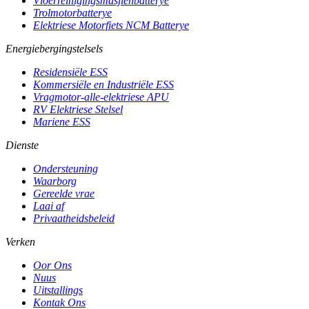
Vloerreinigingsmasjienbatterye
Trolmotorbatterye
Elektriese Motorfiets NCM Batterye
Energiebergingstelsels
Residensiële ESS
Kommersiële en Industriële ESS
Vragmotor-alle-elektriese APU
RV Elektriese Stelsel
Mariene ESS
Dienste
Ondersteuning
Waarborg
Gereelde vrae
Laai af
Privaatheidsbeleid
Verken
Oor Ons
Nuus
Uitstallings
Kontak Ons