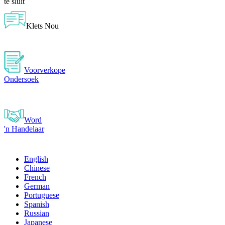
te sluit
Klets Nou
Voorverkope
Ondersoek
Word
'n Handelaar
English
Chinese
French
German
Portuguese
Spanish
Russian
Japanese