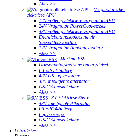
Alles >>
Vragmotor-alle-
elektriese APU
12V volledig elektriese vragmotor-APU
24V Vragmotor PowerCool-stelsel
48V volledig elektriese vragmotor-APU
Energiebergingsoplossing vir
Spesialiteitsvoertuie
12V Vragmotor Aanvangsbattery
Alles >>
Mariene ESS
Hoëspanning-mariene batterystelsel
LiFePO4-battery
48V GS lugversorger
48V intelligente alternator
GS-GS-omskakelaar
Alles >>
RV Elektriese Stelsel
48V Intelligente Alternator
LiFePO4-battery
Lugversorger
GS-GS-omskakelaar
Alles >>
UltraDrive