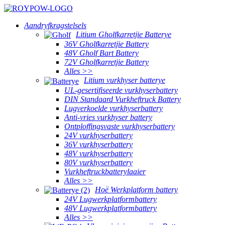
Aandryfkragstelsels
Litium Gholfkarretjie Batterye
36V Gholfkarretjie Battery
48V Gholf Bart Battery
72V Gholfkarretjie Battery
Alles >>
Litium vurkhyser batterye
UL-gesertifiseerde vurkhyserbattery
DIN Standaard Vurkheftruck Battery
Lugverkoelde vurkhyserbattery
Anti-vries vurkhyser battery
Ontploffingsvaste vurkhyserbattery
24V vurkhyserbattery
36V vurkhyserbattery
48V vurkhyserbattery
80V vurkhyserbattery
Vurkheftruckbatterylaaier
Alles >>
Hoë Werkplatform battery
24V Lugwerkplatformbattery
48V Lugwerkplatformbattery
Alles >>