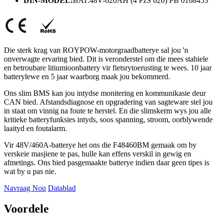
DIN-MODEL:
BAT.48V-620AH (4 PzS 620) PB 0168453
Die sterk krag van ROYPOW-motorgraadbatterye sal jou 'n
onverwagte ervaring bied. Dit is veronderstel om die mees stabiele
en betroubare litiumioonbattery vir fietsrytoerusting te wees. 10 jaar
batterylewe en 5 jaar waarborg maak jou bekommerd.
Ons slim BMS kan jou intydse monitering en kommunikasie deur
CAN bied. Afstandsdiagnose en opgradering van sagteware stel jou
in staat om vinnig na foute te herstel. En die slimskerm wys jou alle
kritieke batteryfunksies intyds, soos spanning, stroom, oorblywende
laaityd en foutalarm.
Vir 48V/460A-batterye het ons die F48460BM gemaak om by
verskeie masjiene te pas, hulle kan effens verskil in gewig en
afmetings. Ons bied pasgemaakte batterye indien daar geen tipes is
wat by u pas nie.
Navraag Nou
Datablad
Voordele