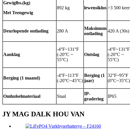
Gewig
lbs.(kg)
892 kg
lewensiklus
>3 500 keer
Met Teengewig
Maksimum
Deurlopende ontlading
280 A
420 A (30s)
ontlading
-4°F~131°F
-4°F~131°F
Aanklag
(-20°C ~
Ontslag
(-20°C ~
55°C)
55°C)
-4°F~113°F
Berging (1
32°F~95°F
Berging (1 maand)
(-20°C~45°C)
jaar)
(0°C~35°C)
IP-
Omhulselmateriaal
Staal
IP65
gradering
JY MAG DALK HOU VAN