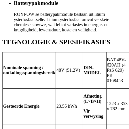
Batterypakmodule
ROYPOW se batterypakmodule bestaan ​​uit litium-
ysterfosfaat-selle. Litium-ysterfosfaat omvat verskeie
chemiese stowwe, wat lei tot variasies in energie- en
kragdigtheid, lewensduur, koste en veiligheid.
TEGNOLOGIE & SPESIFIKASIES
BAT.48V-
620AH (4
Nominale spanning /
DIN-
48V (51.2V)
PzS 620)
ontladingsspanningsbereik
MODEL
PB
0168453
Afmeting
(L×B×H)
1223 x 353
Gestoorde Energie
23.55 kWh
x 782 mm
Vir
verwysing