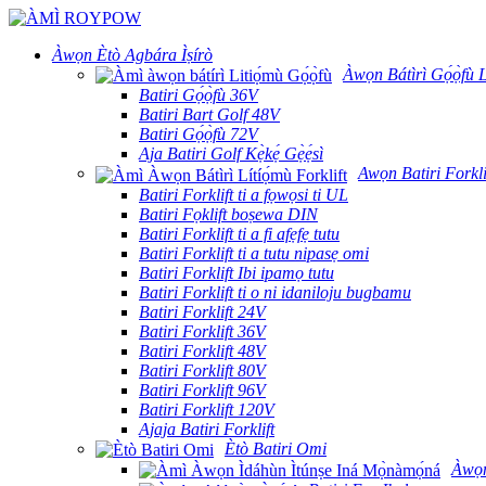
Àwọn Ètò Agbára Ìṣírò
Àwọn Bátìrì Gọ́ọ̀fù L
Batiri Gọ́ọ̀fù 36V
Batiri Bart Golf 48V
Batiri Gọ́ọ̀fù 72V
Aja Batiri Golf Kẹ̀kẹ́ Gẹ̀ẹ́sì
Awọn Batiri Forkli
Batiri Forklift ti a fọwọsi ti UL
Batiri Fọklift boṣewa DIN
Batiri Forklift ti a fi afẹfẹ tutu
Batiri Forklift ti a tutu nipasẹ omi
Batiri Forklift Ibi ipamọ tutu
Batiri Forklift ti o ni idaniloju bugbamu
Batiri Forklift 24V
Batiri Forklift 36V
Batiri Forklift 48V
Batiri Forklift 80V
Batiri Forklift 96V
Batiri Forklift 120V
Ajaja Batiri Forklift
Ètò Batiri Omi
Àwọn