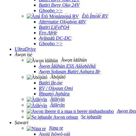
Batiri Ibẹrẹ Ọkọ 24V
Gbogbo >>
Ètò Ìmọ́lẹ̀ RV
Alternator Ọlọ́gbọ́n 48V
Batiri LiFePO4
Ẹ̀rọ Afẹ́fẹ́
Ayípadà DC-DC
Gbogbo >>
UltraDrive
Àwọn iṣẹ́
Àwọn ìdáhùn
Àwọn Ìdáhùn ESS Alágbèéká
Awọn Solusan Batiri Agbara Ifẹ
Àbójútó
Batiri Ile-iṣẹ
RV / Ologun Omi
Ìfipamọ́ Agbára
Àtìlẹ́yìn
Àtìlẹ́yìn
Awọn ibee
Ṣe igbasilẹ
Ṣawari
Nipa re
Aṣojú Iṣòwò-ọjà