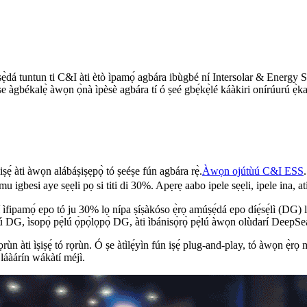
 tuntun ti C&I àti ètò ìpamọ́ agbára ibùgbé ní Intersolar & Energy Stora
 ṣe àgbékalẹ̀ àwọn ọ̀nà ìpèsè agbára tí ó ṣeé gbẹ́kẹ̀lé káàkiri onírúurú ẹ̀ka
ẹ́ àti àwọn alábáṣiṣẹpọ̀ tó ṣeéṣe fún agbára rẹ̀.
Àwọn ojútùú C&I ESS
igbesi aye sẹẹli pọ si titi di 30%. Apẹrẹ aabo ipele sẹẹli, ipele ina, ati i
 ìfipamọ́ epo tó ju 30% lọ nípa ṣíṣàkóso ẹ̀rọ amúṣẹ́dá epo díẹ́sẹ́lì (DG) l
lú DG, ìsopọ̀ pẹ̀lú ọ̀pọ̀lọpọ̀ DG, àti ìbánisọ̀rọ̀ pẹ̀lú àwọn olùdarí Dee
ùn àti ìṣiṣẹ́ tó rọrùn. Ó ṣe àtìlẹ́yìn fún iṣẹ́ plug-and-play, tó àwọn ẹ̀rọ
 láàárín wákàtí méjì.