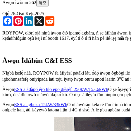
Àwọn ìwòran 262
清空
Ọjọ́ 26-Oṣù Kejì-2025
Facebook
Pinterest
LinkedIn
X
Reddit
ROYPOW, olórí ọjà nínú àwọn ètò ìpamọ́ agbára, ń ṣe àfihàn àwọn ìṣẹ̀dá
kẹtàdínlógún oṣù kejì ní booth 1617, èyí tí ó ń fi hàn pé ilé-iṣẹ́ náà fẹ́
Àwọn Ìdáhùn C&I ESS
Nígbà ìṣẹ̀lẹ̀ náà, ROYPOW fa àfiyèsí pàtàkì láti ọ̀dọ̀ àwọn ògbógi ilé iṣ
igbohunsafẹfẹ oniyipada lati tọju iyatọ iwọn otutu apoti laarin 3℃ ati mu 
Àwọn
ESS aládàpọ̀ ẹ̀rọ lílo epo díẹ́sẹ́lì 250kW/153.6kWh
Ó ṣe àṣeyọrí
kúrò, ó sì dín owó ìnáwó àkọ́kọ́ kù. Ó ń ṣe àtìlẹ́yìn fún pínpín ẹrù pẹ̀
Àwọn
ESS alagbeka 15kW/33kWh
Ó ní àwòrán kékeré fún ìrìnnà tó rọr
onípele kan, àti ìṣàyẹ̀wò latọna jijin tí 4G ń ṣiṣẹ́. A lè gba agbára padà