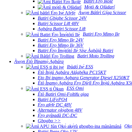
Batiri Ẹrọ Ikole
Mọ́tò & Olùdarí
Àwọn Bátìrì Gíga Scissor
Batiri Gbigbe Scissor 24V
Batiri Scissor Lift 48V
Agbára Batiri Scissor Lift
Batiri Ẹrọ Mimọ Ilẹ
Batiri Ẹrọ Mimọ Ilẹ 24V
Batiri Ẹrọ Mimọ Ilẹ 36V
Batiri Ẹ̀rọ Ìmọ́tótó Ilẹ̀ Ṣíṣe Àgbàjà Batiri
Batiri Moto Trolling
Àwọn Ètò Ìfipamọ́ Agbára
Ibùdó Iṣẹ́ ESS
Ètò Ìtọ́jú Agbára Alágbéka PC15KT
Eto Ibi ipamọ Agbara Generator Diesel X250KT
Ètò Ìpamọ́ Agbára Ẹ̀rọ Díẹ̀lì Ẹ̀rọ Ìtọ́jú Agbára 
ESS Omi
Ètò Batiri Omi-Foltifu giga
Batiri LiFePO4
Ẹ̀rọ afẹ́fẹ́ DC 48V
Alternator ọlọ́gbọ́n 48V
Ẹ̀rọ ayípadà DC-DC
Gbogbo >>
Ọkọ
Batiri Ibẹrẹ Ọkọ 12V