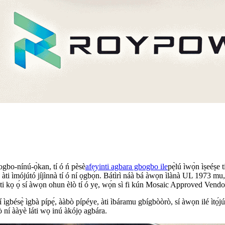
bo-nínú-ọ̀kan, tí ó ń pèsè
afẹyinti agbara gbogbo ile
pẹ̀lú ìwọ̀n ìṣeéṣe
ẹrù, àti ìmójútó jíjìnnà tí ó ní ọgbọ́n. Bátìrì náà bá àwọn ìlànà UL 1973
i kọ ọ́ sí àwọn ohun èlò tí ó yẹ, wọ́n sì fi kún Mosaic Approved Vendo
 ìgbésẹ̀ ìgbà pípẹ́, ààbò pípéye, àti ìbáramu gbígbòòrò, sí àwọn ilé ìtọ́
ò ní ààyè láti wọ inú àkójọ agbára.