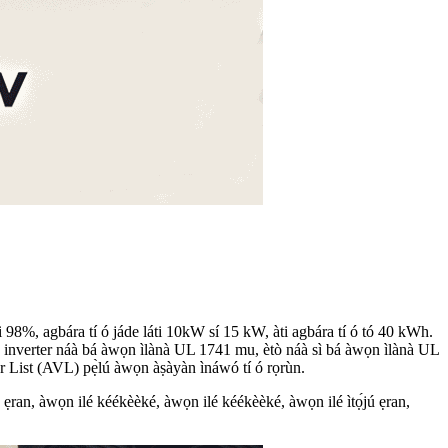
 ti 98%, agbára tí ó jáde láti 10kW sí 15 kW, àti agbára tí ó tó 40 kWh.
 mu, inverter náà bá àwọn ìlànà UL 1741 mu, ètò náà sì bá àwọn ìlànà UL
r List (AVL) pẹ̀lú àwọn àṣàyàn ìnáwó tí ó rọrùn.
jú ẹran, àwọn ilé kéékèèké, àwọn ilé kéékèèké, àwọn ilé ìtọ́jú ẹran,