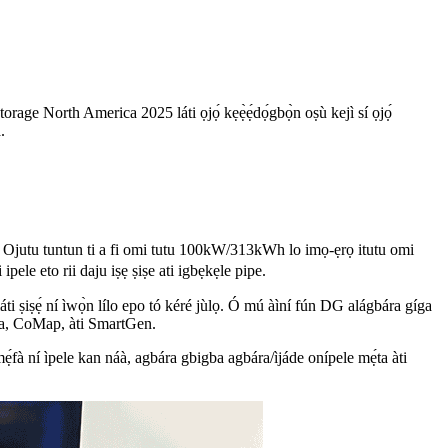
ge North America 2025 láti ọjọ́ kẹẹ̀ẹ́dọ́gbọ̀n oṣù kejì sí ọjọ́
.
. Ojutu tuntun ti a fi omi tutu 100kW/313kWh lo imọ-ẹrọ itutu omi
pele eto rii daju iṣẹ ṣiṣe ati igbẹkẹle pipe.
áti ṣiṣẹ́ ní ìwọ̀n lílo epo tó kéré jùlọ. Ó mú àìní fún DG alágbára gíga
pSea, CoMap, àti SmartGen.
 mẹ́fà ní ìpele kan náà, agbára gbigba agbára/ìjáde onípele mẹ́ta àti