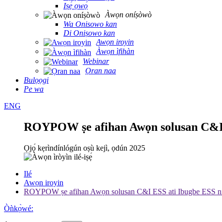
Iṣẹ́ ọwọ́
Àwọn oníṣòwò
Wa Onisowo kan
Di Oniṣowo kan
Awọn iroyin
Àwọn ìfihàn
Webinar
Ọran naa
Bulọọgi
Pe wa
ENG
ROYPOW ṣe afihan Awọn solusan C&I E
Ọjọ́ kẹrìndínlógún oṣù kejì, ọdún 2025
Ilé
Awọn iroyin
ROYPOW ṣe afihan Awọn solusan C&I ESS ati Ibugbe ESS ni 
Òǹkọ̀wé: