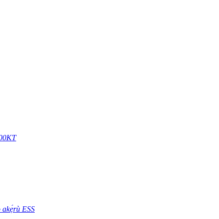
X500KT
 akẹ́rù ESS