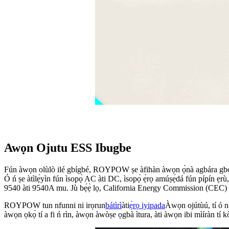
Awọn Ojutu ESS Ibugbe
Fún àwọn olùlò ilé gbígbé, ROYPOW ṣe àfihàn àwọn ọ̀nà agbára gbog
Ó ń ṣe àtìlẹ́yìn fún ìsopọ̀ AC àti DC, ìsopọ̀ ẹ̀rọ amúṣẹ́dá fún pípín 
9540 àti 9540A mu. Jù bẹ́ẹ̀ lọ, California Energy Commission (CEC) t
ROYPOW tun nfunni ni irọrun
bátìrì
àti
ẹ̀rọ iyipada
Àwọn ojútùú, tí ó ní
àwọn ọkọ̀ tí a fi ń rìn, àwọn àwòṣe ọgbà ìtura, àti àwọn ibi mìíràn tí k