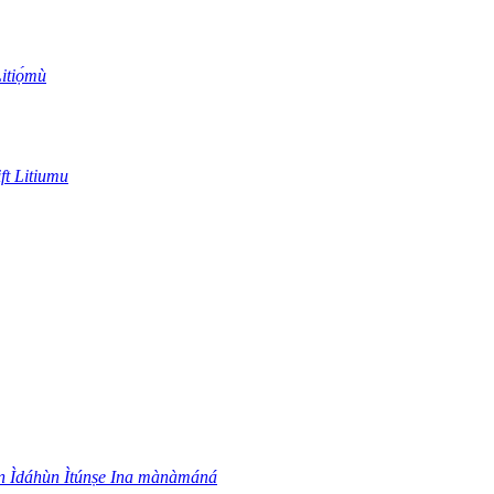
itiọ́mù
ft Litiumu
 Ìdáhùn Ìtúnṣe Ina mànàmáná