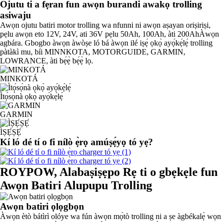
Ojutu ti a fẹran fun awọn burandi awakọ trolling
asiwaju
Awọn ojutu batiri motor trolling wa nfunni ni awọn aṣayan oriṣiriṣi,
pẹlu awọn eto 12V, 24V, ati 36V pẹlu 50Ah
,
100Ah
,
àti 200Ah
Àwọn
agbára. Gbogbo àwọn àwòṣe ló bá àwọn ilé iṣẹ́ ọkọ̀ ayọ́kẹ́lẹ́ trolling
pàtàkì mu, bíi MINNKOTA, MOTORGUIDE, GARMIN,
LOWRANCE, àti bẹ́ẹ̀ bẹ́ẹ̀ lọ.
MINKOTÁ
Ìtọ́sọ́nà ọkọ̀ ayọ́kẹ́lẹ́
GARMIN
ÌṢẸ́ṢẸ́
Kí ló dé tí o fi nílò ẹ̀rọ amúṣẹ́yọ tó yẹ?
ROYPOW, Alabaṣiṣẹpo Rẹ ti o gbẹkẹle fun
Awọn Batiri Alupupu Trolling
Awọn batiri ọlọgbọn
Àwọn ètò bátìrì olóye wa fún àwọn mọ́tò trolling ni a ṣe àgbékalẹ̀ wọn