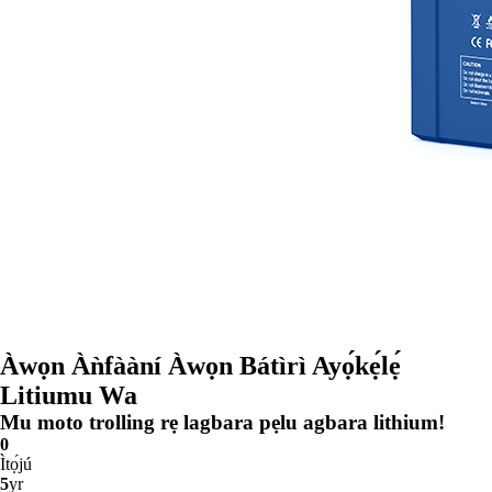
Àwọn Àǹfààní Àwọn Bátìrì Ayọ́kẹ́lẹ́
Litiumu Wa
Mu moto trolling rẹ lagbara pẹlu agbara lithium!
0
Ìtọ́jú
5
yr