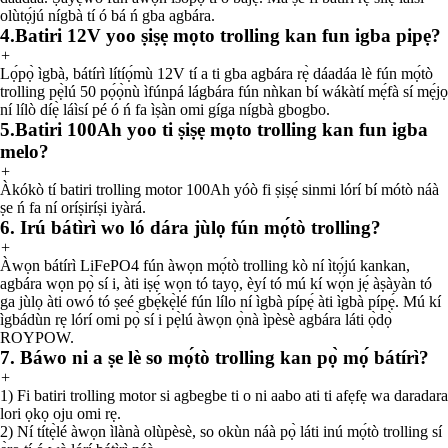
olùtọ́jú nígbà tí ó bá ń gba agbára.
4.Batiri 12V yoo ṣiṣẹ mọto trolling kan fun igba pipẹ?
+
Lọ́pọ̀ ìgbà, bátírì lítíọ́mù 12V tí a ti gba agbára rẹ̀ dáadáa lè fún mọ́tò
trolling pẹ̀lú 50 pọ́ọ̀nù ìfúnpá lágbára fún nǹkan bí wákàtí mẹ́fà sí mẹ́jọ
ní lílò díẹ̀ láìsí pé ó ń fa ìṣàn omi gíga nígbà gbogbo.
5.Batiri 100Ah yoo ti ṣiṣẹ mọto trolling kan fun igba
melo?
+
Àkókò tí batiri trolling motor 100Ah yóò fi ṣiṣẹ́ sinmi lórí bí mótò náà
ṣe ń fa ní oríṣiríṣi iyàrá.
6. Irú bátìrì wo ló dára jùlọ fún mọ́tò trolling?
+
Àwọn bátírì LiFePO4 fún àwọn mọ́tò trolling kò ní ìtọ́jú kankan,
agbára wọn pọ̀ sí i, àti iṣẹ́ wọn tó tayọ, èyí tó mú kí wọ́n jẹ́ àṣàyàn tó
ga jùlọ àti owó tó ṣeé gbẹ́kẹ̀lé fún lílo ní ìgbà pípẹ́ àti ìgbà pípẹ́. Mú kí
ìgbádùn rẹ lórí omi pọ̀ sí i pẹ̀lú àwọn ọ̀nà ìpèsè agbára láti ọ̀dọ̀
ROYPOW.
7. Báwo ni a ṣe lè so mọ́tò trolling kan pọ̀ mọ́ bátírì?
+
1) Fi batiri trolling motor si agbegbe ti o ni aabo ati ti afẹfẹ wa daradara
lori ọkọ oju omi rẹ.
2) Ní títẹ̀lé àwọn ìlànà olùpèsè, so okùn náà pọ̀ láti inú mọ́tò trolling sí