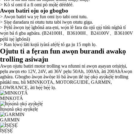
> Kò sí omi tí a fi omi pò mọ́lẹ̀ déédéé.
Awọn batiri oju ojo gbogbo
> Awọn batiri wa yẹ fun omi iyo tabi omi tutu.
> Ṣiṣẹ daradara ni otutu tutu tabi iwọn otutu giga.
> Pẹ̀lú àwọn iṣẹ́ ìgbóná ara-ẹni, wọ́n lè fara da ojú ọjọ́ tútù nígbà tí
wọ́n bá ń gba agbára. (B24100H、B36100H、B24100V、B36100V
pẹ̀lú iṣẹ́ ìgbóná)
> Ran lọ́wọ́ láti kojú iyàrá afẹ́fẹ́ tó ga ju 15 mph lọ.
Ojutu ti a fẹran fun awọn burandi awakọ
trolling asiwaju
Awọn ojutu batiri motor trolling wa nfunni ni awọn aṣayan oriṣiriṣi,
pẹlu awọn eto 12V, 24V, ati 36V pẹlu 50Ah
,
100Ah
,
àti 200Ah
Àwọn
agbára. Gbogbo àwọn àwòṣe ló bá àwọn ilé iṣẹ́ ọkọ̀ ayọ́kẹ́lẹ́ trolling
pàtàkì mu, bíi MINNKOTA, MOTORGUIDE, GARMIN,
LOWRANCE, àti bẹ́ẹ̀ bẹ́ẹ̀ lọ.
MINKOTÁ
Ìtọ́sọ́nà ọkọ̀ ayọ́kẹ́lẹ́
GARMIN
ÌṢẸ́ṢẸ́