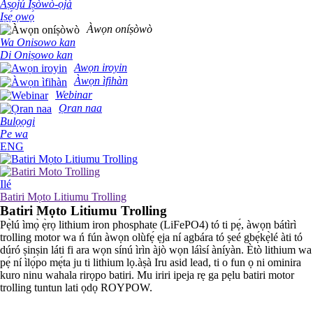
Aṣojú Iṣòwò-ọjà
Iṣẹ́ ọwọ́
Àwọn oníṣòwò
Wa Onisowo kan
Di Oniṣowo kan
Awọn iroyin
Àwọn ìfihàn
Webinar
Ọran naa
Bulọọgi
Pe wa
ENG
Ilé
Batiri Mọto Litiumu Trolling
Batiri Mọto Litiumu Trolling
Pẹ̀lú ìmọ̀ ẹ̀rọ lithium iron phosphate (LiFePO4) tó ti pẹ́, àwọn bátìrì
trolling motor wa ń fún àwọn olùfẹ́ ẹja ní agbára tó ṣeé gbẹ́kẹ̀lé àti tó
dúró ṣinṣin láti fi ara wọn sínú ìrìn àjò wọn láìsí àníyàn. Ètò lithium wa
pẹ́ ní ìlọ́po mẹ́ta ju ti lithium lọ.
àṣà
Iru asid lead, ti o fun ọ ni ominira
kuro ninu wahala rirọpo batiri. Mu iriri ipeja rẹ ga pẹlu batiri motor
trolling tuntun lati ọdọ ROYPOW.