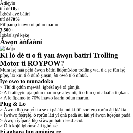
Àtìlẹ́yìn
títí dé
10
yr
Ìgbésí ayé bátírì
títí dé
70%
Fifipamọ inawo ni ọdun marun
3,500+
Ìgbésí ayé kẹ̀kẹ́
Àwọn àǹfààní
Kí ló dé tí o fi yan àwọn batiri Trolling
Motor ti ROYPOW?
Mura iṣẹ́ náà pẹ̀lú àwọn bátìrì lítíọ́mù-ion trolling wa, tí a ṣe fún iṣẹ́
pípẹ́, ìlọ kiri tí ó dúró ṣinṣin, àti owó tí ó dínkù.
Iye owo to munadoko
> Títí di ọdún mẹ́wàá, ìgbésí ayé tó gùn jù.
> A fi atilẹyin ọja ọdun marun ṣe afẹyinti, ti o fun ọ ni alaafia ti ọkan.
> A le fipamọ to 70% inawo laarin ọdun marun.
Plug & Lo
> Àwọn ihò ìsopọ̀ tí a ṣe ní pàtàkì mú kí fífi sori ẹrọ rọrùn àti kíákíá.
> Ìwúwo fẹ́ẹ́rẹ́fẹ́, ó rọrùn láti yí ọ̀nà padà àti láti yí àwọn ìtọ́sọ́nà padà.
> Àwọn ìyípadà lílọ sí àwọn batiri lead-acid.
> Ó ń kojú ìgbọ̀nsẹ̀ àti ìgbọ̀nsẹ̀.
Fi agbara fun ominira rẹ