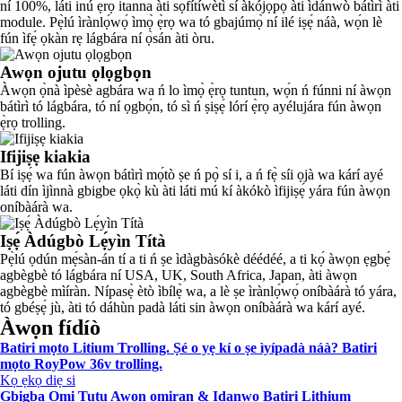
ní 100%, láti inú ẹ̀rọ itanna àti sọ́fítíwètì sí àkójọpọ̀ àti ìdánwò bátìrì àti
module. Pẹ̀lú ìrànlọ́wọ́ ìmọ̀ ẹ̀rọ wa tó gbajúmọ̀ ní ilé iṣẹ́ náà, wọ́n lè
fún ìfẹ́ ọkàn rẹ lágbára ní ọ̀sán àti òru.
Awọn ojutu ọlọgbọn
Àwọn ọ̀nà ìpèsè agbára wa ń lo ìmọ̀ ẹ̀rọ tuntun, wọ́n ń fúnni ní àwọn
bátìrì tó lágbára, tó ní ọgbọ́n, tó sì ń ṣiṣẹ́ lórí ẹ̀rọ ayélujára fún àwọn
ẹ̀rọ trolling.
Ifijiṣẹ kiakia
Bí iṣẹ́ wa fún àwọn bátìrì mọ́tò ṣe ń pọ̀ sí i, a ń fẹ̀ síi ọjà wa kárí ayé
láti dín ìjìnnà gbigbe ọkọ̀ kù àti láti mú kí àkókò ìfijiṣẹ́ yára fún àwọn
oníbàárà wa.
Iṣẹ́ Àdúgbò Lẹ́yìn Títà
Pẹ̀lú ọdún mẹ́sàn-án tí a ti ń ṣe ìdàgbàsókè déédéé, a ti kọ́ àwọn ẹgbẹ́
agbègbè tó lágbára ní USA, UK, South Africa, Japan, àti àwọn
agbègbè mìíràn. Nípasẹ̀ ètò ìbílẹ̀ wa, a lè ṣe ìrànlọ́wọ́ oníbàárà tó yára,
tó gbéṣẹ́ jù, àti tó dáhùn padà láti sin àwọn oníbàárà wa kárí ayé.
Àwọn fídíò
Batiri mọto Litium Trolling. Ṣé o yẹ kí o ṣe ìyípadà náà? Batiri
mọto RoyPow 36v trolling.
Kọ ẹkọ diẹ si
Gbigba Omi Tutu Awọn omiran & Idanwo Batiri Lithium