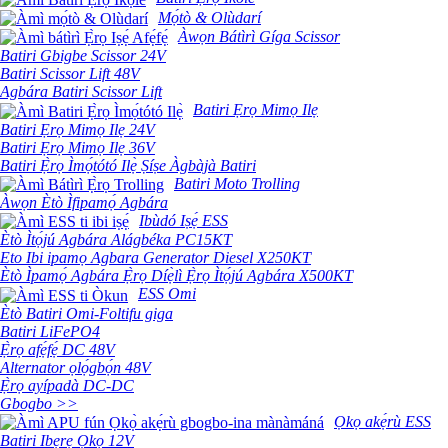
Mọ́tò & Olùdarí
Àwọn Bátìrì Gíga Scissor
Batiri Gbigbe Scissor 24V
Batiri Scissor Lift 48V
Agbára Batiri Scissor Lift
Batiri Ẹrọ Mimọ Ilẹ
Batiri Ẹrọ Mimọ Ilẹ 24V
Batiri Ẹrọ Mimọ Ilẹ 36V
Batiri Ẹ̀rọ Ìmọ́tótó Ilẹ̀ Ṣíṣe Àgbàjà Batiri
Batiri Moto Trolling
Àwọn Ètò Ìfipamọ́ Agbára
Ibùdó Iṣẹ́ ESS
Ètò Ìtọ́jú Agbára Alágbéka PC15KT
Eto Ibi ipamọ Agbara Generator Diesel X250KT
Ètò Ìpamọ́ Agbára Ẹ̀rọ Díẹ̀lì Ẹ̀rọ Ìtọ́jú Agbára X500KT
ESS Omi
Ètò Batiri Omi-Foltifu giga
Batiri LiFePO4
Ẹ̀rọ afẹ́fẹ́ DC 48V
Alternator ọlọ́gbọ́n 48V
Ẹ̀rọ ayípadà DC-DC
Gbogbo >>
Ọkọ akẹ́rù ESS
Batiri Ibẹrẹ Ọkọ 12V