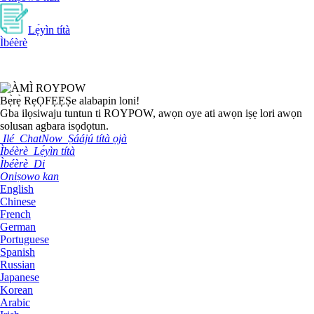
Lẹ́yìn títà
Ìbéèrè
Bẹ̀rẹ̀ Rẹ
ỌFẸẸ
Ṣe alabapin loni!
Gba ilọsiwaju tuntun ti ROYPOW, awọn oye ati awọn iṣẹ lori awọn
solusan agbara isọdọtun.
Ilé
ChatNow
Ṣáájú títà ọjà
Ìbéèrè
Lẹ́yìn títà
Ìbéèrè
Di
Oniṣowo kan
English
Chinese
French
German
Portuguese
Spanish
Russian
Japanese
Korean
Arabic