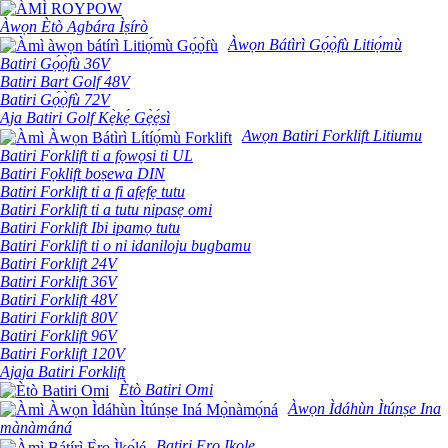
Àwọn Ètò Agbára Ìṣírò
Àwọn Bátìrì Gọ́ọ̀fù Litiọ́mù
Batiri Gọ́ọ̀fù 36V
Batiri Bart Golf 48V
Batiri Gọ́ọ̀fù 72V
Aja Batiri Golf Kẹ̀kẹ́ Gẹ̀ẹ́sì
Awọn Batiri Forklift Litiumu
Batiri Forklift ti a fọwọsi ti UL
Batiri Fọklift boṣewa DIN
Batiri Forklift ti a fi afẹfẹ tutu
Batiri Forklift ti a tutu nipasẹ omi
Batiri Forklift Ibi ipamọ tutu
Batiri Forklift ti o ni idaniloju bugbamu
Batiri Forklift 24V
Batiri Forklift 36V
Batiri Forklift 48V
Batiri Forklift 80V
Batiri Forklift 96V
Batiri Forklift 120V
Ajaja Batiri Forklift
Ètò Batiri Omi
Àwọn Ìdáhùn Ìtúnṣe Ina
mànàmáná
Batiri Ẹrọ Ikole