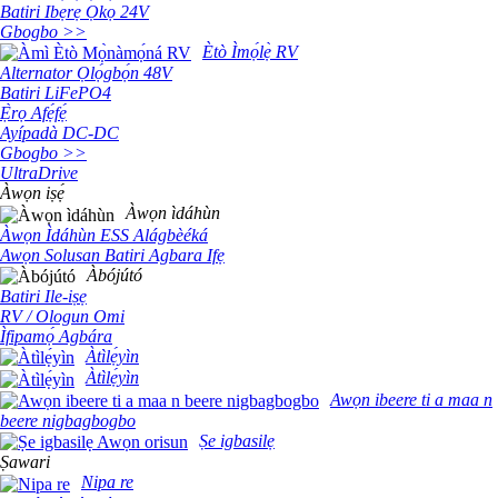
Batiri Ibẹrẹ Ọkọ 24V
Gbogbo >>
Ètò Ìmọ́lẹ̀ RV
Alternator Ọlọ́gbọ́n 48V
Batiri LiFePO4
Ẹ̀rọ Afẹ́fẹ́
Ayípadà DC-DC
Gbogbo >>
UltraDrive
Àwọn iṣẹ́
Àwọn ìdáhùn
Àwọn Ìdáhùn ESS Alágbèéká
Awọn Solusan Batiri Agbara Ifẹ
Àbójútó
Batiri Ile-iṣẹ
RV / Ologun Omi
Ìfipamọ́ Agbára
Àtìlẹ́yìn
Àtìlẹ́yìn
Awọn ibeere ti a maa n
beere nigbagbogbo
Ṣe igbasilẹ
Ṣawari
Nipa re