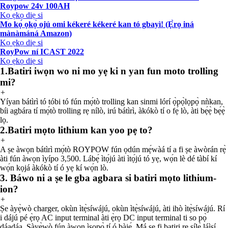
Roypow 24v 100AH
Kọ ẹkọ diẹ si
Mo kọ́ ọkọ̀ ojú omi kékeré kékeré kan tó gbayì! (Ẹ̀rọ iná
mànàmáná Amazon)
Kọ ẹkọ diẹ si
RoyPow ní ICAST 2022
Kọ ẹkọ diẹ si
1.Batiri iwọn wo ni mo yẹ ki n yan fun moto trolling
mi?
+
Yíyan bátìrì tó tóbi tó fún mọ́tò trolling kan sinmi lórí ọ̀pọ̀lọpọ̀ nǹkan,
bíi agbára tí mọ́tò trolling rẹ nílò, irú bátìrì, àkókò tí o fẹ́ lò, àti bẹ́ẹ̀ bẹ́ẹ̀
lọ.
2.Batiri mọto lithium kan yoo pẹ to?
+
A ṣe àwọn bátìrì mọ́tò ROYPOW fún ọdún mẹ́wàá tí a fi ṣe àwòrán rẹ̀
àti fún àwọn ìyípo 3,500. Lábẹ́ ìtọ́jú àti ìtọ́jú tó yẹ, wọ́n lè dé tàbí kí
wọ́n kọjá àkókò tí ó yẹ kí wọ́n lò.
3. Báwo ni a ṣe le gba agbara si batiri mọto lithium-
ion?
+
Ṣe àyẹ̀wò charger, okùn ìtẹ̀síwájú, okùn ìtẹ̀síwájú, àti ihò ìtẹ̀síwájú. Rí
i dájú pé ẹ̀rọ AC input terminal àti ẹ̀rọ DC input terminal ti so pọ̀
dáadáa. Ṣàyẹ̀wò fún àwọn ìsopọ̀ tí ó bàjẹ́. Má ṣe fi batiri rẹ sílẹ̀ láìsí