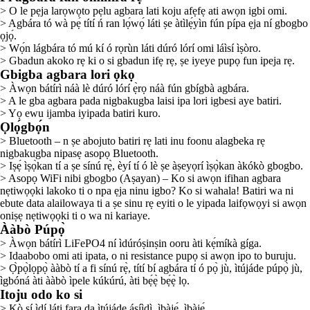
> O le pẹja larọwọto pẹlu agbara lati koju afẹfẹ ati awọn igbi omi.
> Agbára tó wà pẹ́ títí ń ran lọ́wọ́ láti ṣe àtìlẹ́yìn fún pípa ẹja ní gbogbo
ọjọ́.
> Wọ́n lágbára tó mú kí ó rọrùn láti dúró lórí omi láìsí ìṣòro.
> Gbadun akoko rẹ ki o si gbadun ifẹ rẹ, ṣe iyeye pupọ fun ipeja rẹ.
Gbigba agbara lori ọkọ
> Àwọn bátírì náà lè dúró lórí ẹ̀rọ náà fún gbígbà agbára.
> A le gba agbara pada nigbakugba laisi ipa lori igbesi aye batiri.
> Yọ ewu ijamba iyipada batiri kuro.
Ọlọ́gbọ́n
> Bluetooth – n ṣe abojuto batiri rẹ lati inu foonu alagbeka rẹ
nigbakugba nipasẹ asopọ Bluetooth.
> Iṣẹ́ ìṣọ̀kan tí a ṣe sínú rẹ̀, èyí tí ó lè ṣe àṣeyọrí ìṣọ̀kan àkókò gbogbo.
> Asopọ WiFi nibi gbogbo (Aṣayan) – Ko si awọn ifihan agbara
nẹtiwọọki lakoko ti o npa ẹja ninu igbo? Ko si wahala! Batiri wa ni
ebute data alailowaya ti a ṣe sinu rẹ eyiti o le yipada laifọwọyi si awọn
oniṣẹ nẹtiwọọki ti o wa ni kariaye.
Ààbò Púpọ̀
> Àwọn bátírì LiFePO4 ní ìdúróṣinṣin ooru àti kẹ́míkà gíga.
> Idaabobo omi ati ipata, o ni resistance pupọ si awọn ipo to buruju.
> Ọ̀pọ̀lọpọ̀ ààbò tí a fi sínú rẹ̀, títí bí agbára tí ó pọ̀ jù, ìtújáde púpọ̀ jù,
ìgbóná àti ààbò ìpele kúkúrú, àti bẹ́ẹ̀ bẹ́ẹ̀ lọ.
Itoju odo ko si
> Kò sí ìdí láti fara da ìtújáde ásíìdì, ìbàjẹ́, ìbàjẹ́.