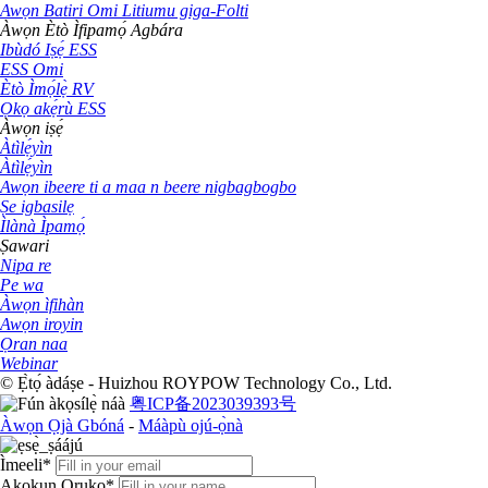
Awọn Batiri Omi Litiumu giga-Folti
Àwọn Ètò Ìfipamọ́ Agbára
Ibùdó Iṣẹ́ ESS
ESS Omi
Ètò Ìmọ́lẹ̀ RV
Ọkọ akẹ́rù ESS
Àwọn iṣẹ́
Àtìlẹ́yìn
Àtìlẹ́yìn
Awọn ibeere ti a maa n beere nigbagbogbo
Ṣe igbasilẹ
Ìlànà Ìpamọ́
Ṣawari
Nipa re
Pe wa
Àwọn ìfihàn
Awọn iroyin
Ọran naa
Webinar
© Ẹ̀tọ́ àdáṣe - Huizhou ROYPOW Technology Co., Ltd.
粤ICP备2023039393号
Àwọn Ọjà Gbóná
-
Máàpù ojú-ọ̀nà
Ìmeeli*
Akokun Oruko*