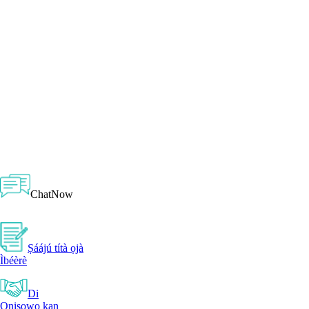
ChatNow
Ṣáájú títà ọjà
Ìbéèrè
Di
Oniṣowo kan