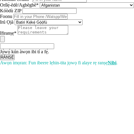
Orílẹ̀-èdè/Agbègbè*
Kóòdù ZIP
Foonu
Irú Ọjà
Ifiranṣẹ*
Jọ̀wọ́ kún àwọn ibi tí a fẹ́.
RÁNṢẸ́
Awọn imọran: Fun ibeere lẹhin-tita jọwọ fi alaye rẹ ranṣẹ
Nibi
.