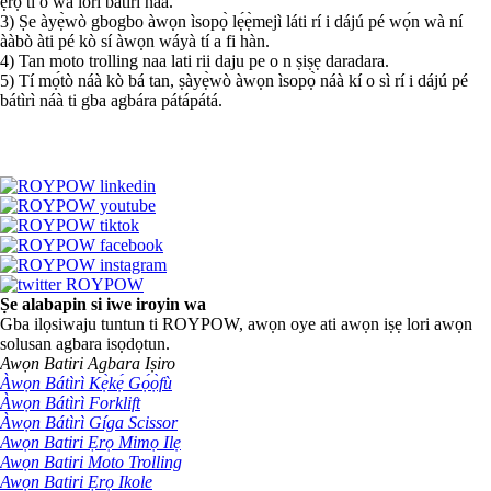
ẹ̀rọ tí ó wà lórí bátìrì náà.
3) Ṣe àyẹ̀wò gbogbo àwọn ìsopọ̀ lẹ́ẹ̀mejì láti rí i dájú pé wọ́n wà ní
ààbò àti pé kò sí àwọn wáyà tí a fi hàn.
4) Tan moto trolling naa lati rii daju pe o n ṣiṣẹ daradara.
5) Tí mọ́tò náà kò bá tan, ṣàyẹ̀wò àwọn ìsopọ̀ náà kí o sì rí i dájú pé
bátìrì náà ti gba agbára pátápátá.
Ṣe alabapin si iwe iroyin wa
Gba ilọsiwaju tuntun ti ROYPOW, awọn oye ati awọn iṣẹ lori awọn
solusan agbara isọdọtun.
Awọn Batiri Agbara Iṣiro
Àwọn Bátìrì Kẹ̀kẹ́ Gọ́ọ̀fù
Àwọn Bátìrì Forklift
Àwọn Bátìrì Gíga Scissor
Awọn Batiri Ẹrọ Mimọ Ilẹ
Awọn Batiri Moto Trolling
Awọn Batiri Ẹrọ Ikole