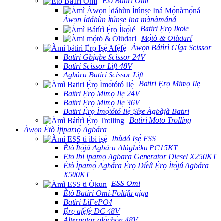
Ètò Batiri Omi
Àwọn Ìdáhùn Ìtúnṣe Ina mànàmáná
Batiri Ẹrọ Ikole
Mọ́tò & Olùdarí
Àwọn Bátìrì Gíga Scissor
Batiri Gbigbe Scissor 24V
Batiri Scissor Lift 48V
Agbára Batiri Scissor Lift
Batiri Ẹrọ Mimọ Ilẹ
Batiri Ẹrọ Mimọ Ilẹ 24V
Batiri Ẹrọ Mimọ Ilẹ 36V
Batiri Ẹ̀rọ Ìmọ́tótó Ilẹ̀ Ṣíṣe Àgbàjà Batiri
Batiri Moto Trolling
Àwọn Ètò Ìfipamọ́ Agbára
Ibùdó Iṣẹ́ ESS
Ètò Ìtọ́jú Agbára Alágbéka PC15KT
Eto Ibi ipamọ Agbara Generator Diesel X250KT
Ètò Ìpamọ́ Agbára Ẹ̀rọ Díẹ̀lì Ẹ̀rọ Ìtọ́jú Agbára
X500KT
ESS Omi
Ètò Batiri Omi-Foltifu giga
Batiri LiFePO4
Ẹ̀rọ afẹ́fẹ́ DC 48V
Alternator ọlọ́gbọ́n 48V