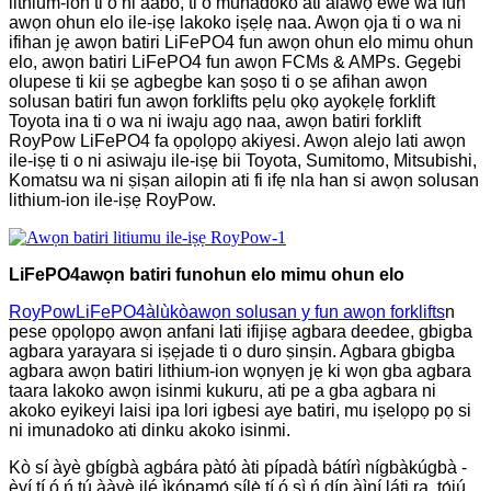
lithium-ion ti o ni aabo, ti o munadoko ati alawọ ewe wa fun
awọn ohun elo ile-iṣẹ lakoko iṣẹlẹ naa. Awọn ọja ti o wa ni
ifihan jẹ awọn batiri LiFePO4 fun awọn ohun elo mimu ohun
elo, awọn batiri LiFePO4 fun awọn FCMs & AMPs. Gẹgẹbi
olupese ti kii ṣe agbegbe kan ṣoṣo ti o ṣe afihan awọn
solusan batiri fun awọn forklifts pẹlu ọkọ ayọkẹlẹ forklift
Toyota ina ti o wa ni iwaju agọ naa, awọn batiri forklift
RoyPow LiFePO4 fa ọpọlọpọ akiyesi. Awọn alejo lati awọn
ile-iṣẹ ti o ni asiwaju ile-iṣẹ bii Toyota, Sumitomo, Mitsubishi,
Komatsu wa ni ṣiṣan ailopin ati fi ifẹ nla han si awọn solusan
lithium-ion ile-iṣẹ RoyPow.
LiFePO4
awọn batiri fun
ohun elo mimu ohun elo
RoyPow
LiFePO4
àlùkò
awọn solusan y fun awọn forklifts
n
pese ọpọlọpọ awọn anfani lati ifijiṣẹ agbara deedee, gbigba
agbara yarayara si iṣẹjade ti o duro ṣinṣin. Agbara gbigba
agbara awọn batiri lithium-ion wọnyẹn jẹ ki wọn gba agbara
taara lakoko awọn isinmi kukuru, ati pe a gba agbara ni
akoko eyikeyi laisi ipa lori igbesi aye batiri, mu iṣelọpọ pọ si
ni imunadoko ati dinku akoko isinmi.
Kò sí àyè gbígbà agbára pàtó àti pípadà bátírì nígbàkúgbà -
èyí tí ó ń tú ààyè ilé ìkópamọ́ sílẹ̀ tí ó sì ń dín àìní láti ra, tọ́jú