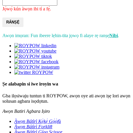
Jọ̀wọ́ kún àwọn ibi tí a fẹ́.
RÁNṢẸ́
Awọn imọran: Fun ibeere lẹhin-tita jọwọ fi alaye rẹ ranṣẹ
Nibi
.
Ṣe alabapin si iwe iroyin wa
Gba ilọsiwaju tuntun ti ROYPOW, awọn oye ati awọn iṣẹ lori awọn
solusan agbara isọdọtun.
Awọn Batiri Agbara Iṣiro
Àwọn Bátìrì Kẹ̀kẹ́ Gọ́ọ̀fù
Àwọn Bátìrì Forklift
Àwọn Bátìrì Gíga Scissor