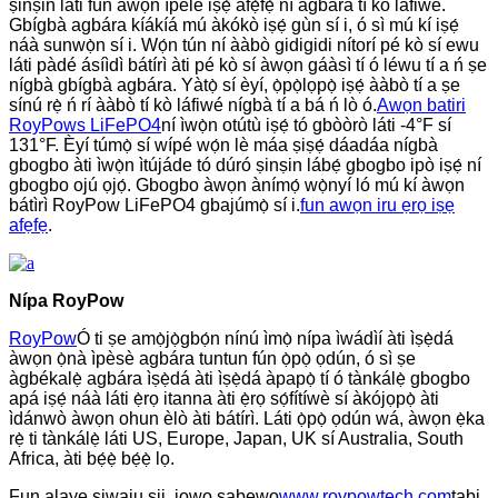
ṣinṣin láti fún àwọn ìpele iṣẹ́ afẹ́fẹ́ ní agbára tí kò láfiwé.
Gbígbà agbára kíákíá mú àkókò iṣẹ́ gùn sí i, ó sì mú kí iṣẹ́
náà sunwọ̀n sí i. Wọ́n tún ní ààbò gidigidi nítorí pé kò sí ewu
láti pàdé ásíìdì bátírì àti pé kò sí àwọn gáàsì tí ó léwu tí a ń ṣe
nígbà gbígbà agbára. Yàtọ̀ sí èyí, ọ̀pọ̀lọpọ̀ iṣẹ́ ààbò tí a ṣe
sínú rẹ̀ ń rí ààbò tí kò láfiwé nígbà tí a bá ń lò ó.
Awọn batiri
RoyPows LiFePO4
ní ìwọ̀n otútù iṣẹ́ tó gbòòrò láti -4°F sí
131°F. Èyí túmọ̀ sí wípé wọ́n lè máa ṣiṣẹ́ dáadáa nígbà
gbogbo àti ìwọ̀n ìtújáde tó dúró ṣinṣin lábẹ́ gbogbo ipò iṣẹ́ ní
gbogbo ojú ọjọ́. Gbogbo àwọn ànímọ́ wọ̀nyí ló mú kí àwọn
bátìrì RoyPow LiFePO4 gbajúmọ̀ sí i.
fun awọn iru ẹrọ iṣẹ
afẹfẹ
.
Nípa RoyPow
RoyPow
Ó ti ṣe amọ̀jọ̀gbọ́n nínú ìmọ̀ nípa ìwádìí àti ìṣẹ̀dá
àwọn ọ̀nà ìpèsè agbára tuntun fún ọ̀pọ̀ ọdún, ó sì ṣe
àgbékalẹ̀ agbára ìṣẹ̀dá àti ìṣẹ̀dá àpapọ̀ tí ó tànkálẹ̀ gbogbo
apá iṣẹ́ náà láti ẹ̀rọ itanna àti ẹ̀rọ sọ́fítíwè sí àkójọpọ̀ àti
ìdánwò àwọn ohun èlò àti bátírì. Láti ọ̀pọ̀ ọdún wá, àwọn ẹ̀ka
rẹ̀ ti tànkálẹ̀ láti US, Europe, Japan, UK sí Australia, South
Africa, àti bẹ́ẹ̀ bẹ́ẹ̀ lọ.
Fun alaye siwaju sii, jọwọ ṣabẹwo
www.roypowtech.com
tabi