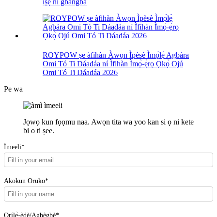
iṣẹ́ ní gbangba
ROYPOW ṣe àfihàn Àwọn Ìpèsè Ìmọ́lẹ̀ Agbára
Omi Tó Ti Dáadáa ní Ìfihàn Ìmọ̀-ẹ̀rọ Ọkọ̀ Ojú
Omi Tó Ti Dáadáa 2026
Pe wa
Jọwọ kun fọọmu naa. Awọn tita wa yoo kan si ọ ni kete
bi o ti ṣee.
Ìmeeli*
Akokun Oruko*
Orílẹ̀-èdè/Agbègbè*