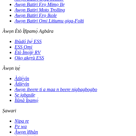
Awọn Batiri Ẹrọ Mimọ Ilẹ
Awọn Batiri Moto Trolling
Awọn Batiri Ẹrọ Ikole
Awọn Batiri Omi Litiumu giga-Folti
Àwọn Ètò Ìfipamọ́ Agbára
Ibùdó Iṣẹ́ ESS
ESS Omi
Ètò Ìmọ́lẹ̀ RV
Ọkọ akẹ́rù ESS
Àwọn iṣẹ́
Àtìlẹ́yìn
Àtìlẹ́yìn
Awọn ibeere ti a maa n beere nigbagbogbo
Ṣe igbasilẹ
Ìlànà Ìpamọ́
Ṣawari
Nipa re
Pe wa
Àwọn ìfihàn