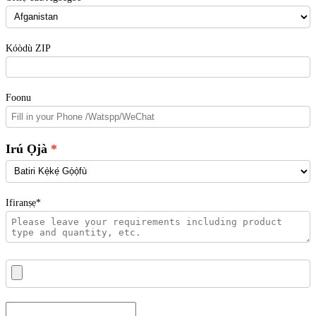
Kóòdù ZIP
Foonu
Irú Ọjà
Ifiranṣẹ*