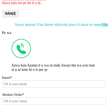
Jọ̀wọ́ kún àwọn ibi tí a fẹ́.
RÁNṢẸ́
Awọn imọran: Fun ibeere lẹhin-tita jọwọ fi alaye rẹ ranṣẹ
Nib
Pe wa
Jọwọ kun fọọmu ti o wa ni isalẹ Awọn tita wa yoo kan
si ọ ni kete bi o ti ṣee ṣe
Ìmeeli*
Akokun Oruko*