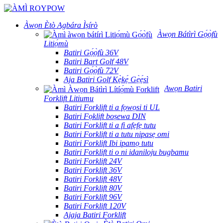
Àwọn Ètò Agbára Ìṣírò
Àwọn Bátìrì Gọ́ọ̀fù
Litiọ́mù
Batiri Gọ́ọ̀fù 36V
Batiri Bart Golf 48V
Batiri Gọ́ọ̀fù 72V
Aja Batiri Golf Kẹ̀kẹ́ Gẹ̀ẹ́sì
Awọn Batiri
Forklift Litiumu
Batiri Forklift ti a fọwọsi ti UL
Batiri Fọklift boṣewa DIN
Batiri Forklift ti a fi afẹfẹ tutu
Batiri Forklift ti a tutu nipasẹ omi
Batiri Forklift Ibi ipamọ tutu
Batiri Forklift ti o ni idaniloju bugbamu
Batiri Forklift 24V
Batiri Forklift 36V
Batiri Forklift 48V
Batiri Forklift 80V
Batiri Forklift 96V
Batiri Forklift 120V
Ajaja Batiri Forklift