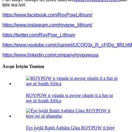
tẹle wa lori:
https://www.facebook.com/RoyPowLithium/
https://www.instagram.com/roypow_lithium/
https://twitter.com/RoyPow_Lithium
https://www.youtube.com/channel/UCQQ3x_R_cFlDg_8RLh
https://www.linkedin.com/company/roypowusa
Àwọn Ìròyìn Tuntun
ROYPOW n yipada si awoṣe olupin ti a fun ni
aṣẹ ni South Africa
Ẹ̀rọ ìṣẹ̀dá Batiri Agbára Gíga ROYPOW ti bẹ̀rẹ̀