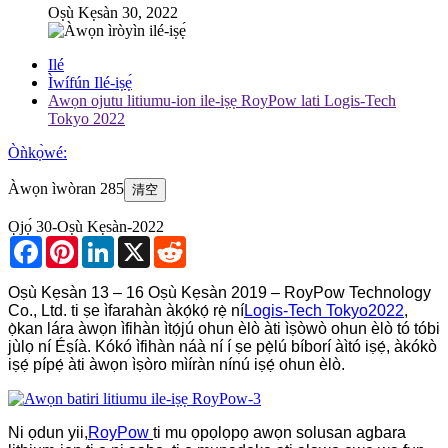
Oṣù Kẹsàn 30, 2022
Ilé
Ìwífún Ilé-iṣẹ́
Awọn ojutu litiumu-ion ile-iṣẹ RoyPow lati Logis-Tech
Tokyo 2022
Òǹkọ̀wé:
Àwọn ìwòran 285
清空
Ọjọ́ 30-Oṣù Kẹsàn-2022
Facebook
Pinterest
LinkedIn
X
Reddit
Oṣù Kẹsàn 13 – 16 Oṣù Kẹsàn 2019 – RoyPow Technology
Co., Ltd. ti ṣe ìfarahàn àkọ́kọ́ rẹ̀ ní
Logis-Tech
Tokyo
2022
,
ọ̀kan lára ​​​​àwọn ìfihàn ìtọ́jú ohun èlò àti ìṣòwò ohun èlò tó tóbi
jùlọ ní Éṣíà. Kókó ìfihàn náà ní í ṣe pẹ̀lú bíborí àìtó iṣẹ́, àkókò
iṣẹ́ pípẹ́ àti àwọn ìṣòro mìíràn nínú iṣẹ́ ohun èlò.
Ni ọdun yii,
RoyPow
ti mu ọpọlọpọ awọn solusan agbara