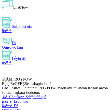
ChatNow
Ṣáájú títà ọjà
Ìbéèrè
Di
Oniṣowo kan
Lẹ́yìn títà
Ìbéèrè
Bẹ̀rẹ̀ Rẹ
ỌFẸẸ
Ṣe alabapin loni!
Gba ilọsiwaju tuntun ti ROYPOW, awọn oye ati awọn iṣẹ lori awọn
solusan agbara isọdọtun.
Ilé
ChatNow
Ṣáájú títà ọjà
Ìbéèrè
Lẹ́yìn títà
Ìbéèrè
Di