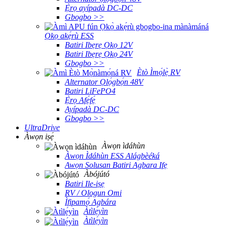
Ẹ̀rọ ayípadà DC-DC
Gbogbo >>
Ọkọ akẹ́rù ESS
Batiri Ibẹrẹ Ọkọ 12V
Batiri Ibẹrẹ Ọkọ 24V
Gbogbo >>
Ètò Ìmọ́lẹ̀ RV
Alternator Ọlọ́gbọ́n 48V
Batiri LiFePO4
Ẹ̀rọ Afẹ́fẹ́
Ayípadà DC-DC
Gbogbo >>
UltraDrive
Àwọn iṣẹ́
Àwọn ìdáhùn
Àwọn Ìdáhùn ESS Alágbèéká
Awọn Solusan Batiri Agbara Ifẹ
Àbójútó
Batiri Ile-iṣẹ
RV / Ologun Omi
Ìfipamọ́ Agbára
Àtìlẹ́yìn
Àtìlẹ́yìn