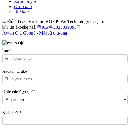
Awọn iroyin
Ọran naa
Webinar
© Ẹ̀tọ́ àdáṣe - Huizhou ROYPOW Technology Co., Ltd.
粤ICP备2023039393号
Àwọn Ọjà Gbóná
-
Máàpù ojú-ọ̀nà
Ìmeeli*
Akokun Oruko*
Orílẹ̀-èdè/Agbègbè*
Kóòdù ZIP