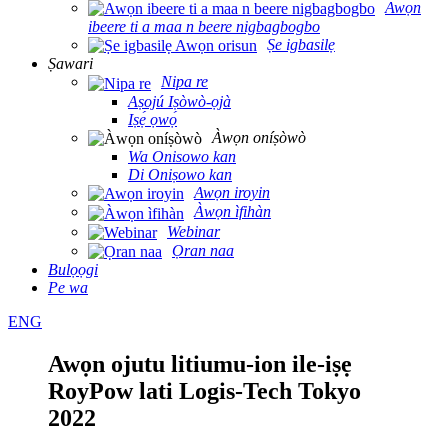
Awọn
ibeere ti a maa n beere nigbagbogbo
Ṣe igbasilẹ
Ṣawari
Nipa re
Aṣojú Iṣòwò-ọjà
Iṣẹ́ ọwọ́
Àwọn oníṣòwò
Wa Onisowo kan
Di Oniṣowo kan
Awọn iroyin
Àwọn ìfihàn
Webinar
Ọran naa
Bulọọgi
Pe wa
ENG
Awọn ojutu litiumu-ion ile-iṣẹ
RoyPow lati Logis-Tech Tokyo
2022