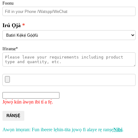
Foonu
Irú Ọjà
Ifiranṣẹ*
Jọ̀wọ́ kún àwọn ibi tí a fẹ́.
RÁNṢẸ́
Awọn imọran: Fun ibeere lẹhin-tita jọwọ fi alaye rẹ ranṣẹ
Nibi
.