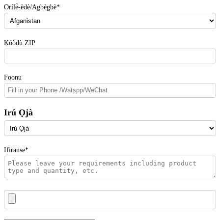
Orílẹ̀-èdè/Agbègbè*
Kóòdù ZIP
Foonu
Irú Ọjà
Ifiranṣẹ*