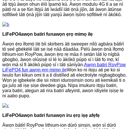
àti tọ́jú àwọn ohun èlò ìpamọ́ kù. Àwọn modulu 4G tí a ṣe ní
pàtó ni a ṣe fún ìtọ́jú àti ìwádìí láti ọ̀nà jíjìn, àti àwọn àtúnṣe
sọ́fítíwè láti ọ̀nà jíjìn láti yanjú àwọn ìṣòro sọ́fítíwè ní àkókò.
LiFePO4
awọn batiri fun
awọn ẹrọ mimọ ilẹ
Àwọn ẹ̀rọ ìfọmọ́ ilẹ̀ bíi skirbers àti sweeper nílò agbára bátìrì
tó ṣeé gbẹ́kẹ̀lé láti ṣe iṣẹ́ náà dáadáa. Pẹ̀lú àwọn ọ̀nà ìfọmọ́
lithium-ion RoyPow, àwọn ẹ̀rọ rẹ máa ń ṣetán láti lọ nígbà
gbogbo, àwọn olùṣiṣẹ́ sì lè lo àkókò púpọ̀ sí i láti fọ mọ́, kí
wọ́n má sì fi àkókò púpọ̀ sí i láti ṣàníyàn.
Awọn batiri RoyPow
LiFePO4 fun awọn ẹrọ mimọ ilẹ
Wọn ko ni itọju ati pe ko si
iwulo fun kikun omi ti a ti distilled ati electrolyte nigbagbogbo.
Wọn jẹ igbẹkẹle diẹ sii nitori iduroṣinṣin ooru ati kemikali ti o
ga julọ ati iṣẹ ṣiṣe deedee giga. Nipa imukuro itọju batiri,
yara batiri, ategun ati rira batiri afẹyinti, awọn idiyele iṣiṣẹ le
ni aabo pupọ.
LiFePO4
awọn batiri fun
awọn iru ẹrọ iṣẹ afẹfẹ
Àwọn bátírì RoyPow lithium-ion dúró ṣinṣin, wọ́n sì dúró