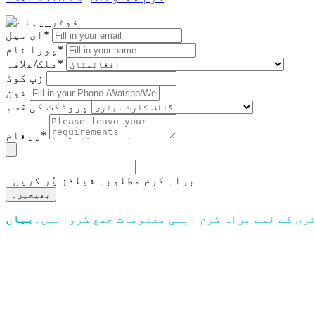
ای میل*
پورا نام*
ملک/علاقہ*
زپ کوڈ
فون
پروڈکٹ کی قسم
پیغام*
براہ کرم مطلوبہ فیلڈز پُر کریں۔
بھیجیں۔
ئری کے لیے براہ کرم اپنی معلومات جمع کروائیں۔
یہاں