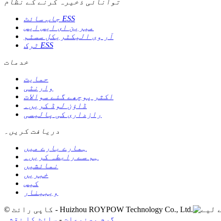
توانائی ذخیرہ کرنے کے نظام
جاب سائٹ ESS
میرین ای ایس ایس
آر وی الیکٹریکل سسٹم
ٹرک ESS
خدمات
حمایت
وارنٹی
اکثر پوچھے گئے سوالات
ڈاؤن لوڈ کریں۔
رازداری کی پالیسی
دریافت کریں۔
ہمارے بارے میں
ہم سے رابطہ کریں۔
نمائشیں
خبریں
کیس
ویبینار
© کاپی رائٹ - Huizhou ROYPOW Technology Co., Ltd.
گرم مصنوعات
-
سائٹ کا نقشہ