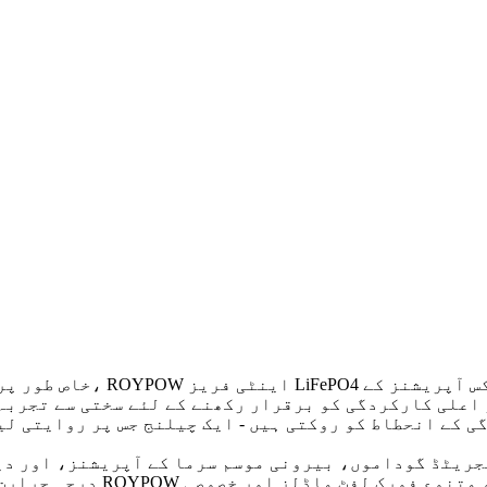
خاص طور پر انڈسٹری سے تص
ی کے انحطاط کو روکتی ہیں - ایک چیلنج جس پر روایتی لی
درجہ حرارت والے ماحول میں