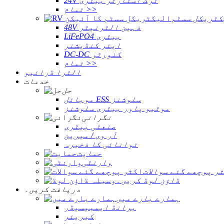
24V ٹرک اسٹارٹر بیٹری
تمام >>
کٹریکل سسٹم
48V ذہین الٹرنیٹر
LiFePO4 بیٹری
ایئر کنڈیشنر
DC-DC کنورٹر
تمام >>
الٹرا ڈرائیو
خدمات
حل
موبائل ESS سلوشنز
موٹیو پاور بیٹری سلوشنز
نگرانی
صنعتی بیٹری
آر وی / میرین
توانائی کا ذخیرہ
حمایت
وارنٹی
ر پوچھے گئے سوالات
ڈاؤن لوڈ کریں۔
دریافت کریں۔
ہمارے بارے میں
برانڈ ایمبیسیڈر
کیریئر