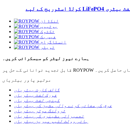
ے LiFePO4 فورک لفٹ بیٹری
ہمارے نیوز لیٹر کو سبسکرائب کریں۔
ور سرگرمیاں حاصل کریں۔
موٹیو پاور بیٹریاں
گالف کارٹ بیٹریاں
فورک لفٹ بیٹریاں
کینچی لفٹ بیٹریاں
فرش کی صفائی کرنے والی مشین کی بیٹریاں
ٹرولنگ موٹر بیٹریاں
تعمیراتی مشینری کی بیٹریاں
ہائی وولٹ لتیم میرین بیٹریاں