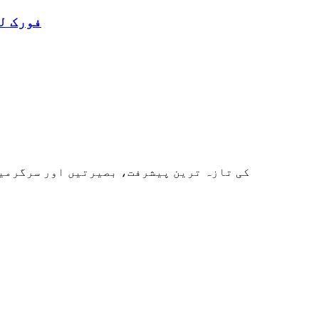
کولڈ اسٹوریج کے لی
قابل تجدید توانائی کے حل پر ROYPOW کی تازہ ترین پیشرفت، بصیرتیں ا