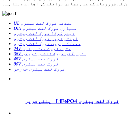
 کی ضروریات کے عین مطابق موافقت کی اجازت دیتا ہے۔
UL مصدقہ فورک لفٹ بیٹری
DIN معیاری فورک لفٹ بیٹری
ایئر کولڈ فورک لفٹ بیٹری
اینٹی فریز فورک لفٹ بیٹری
دھماکہ پروف فورک لفٹ بیٹری
24V لتیم فورک لفٹ بیٹری
36V لتیم آئن فورک لفٹ بیٹریاں
48V فورک لفٹ بیٹری
80V فورک لفٹ بیٹری
فورک لفٹ بیٹری چارجر
اینٹی فریز LiFePO4 فورک لفٹ بیٹری