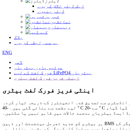
ڈیلرز
ایک ڈیلر تلاش کریں۔
ڈیلر بنیں۔
خبریں
نمائشیں
ویبینار
کیس
بلاگ
ہم سے رابطہ کریں۔
ENG
گھر
موٹیو پاور بیٹریاں
فورک لفٹ کے لیے LiFePO4 بیٹریاں
اینٹی فریز فورک لفٹ بیٹری
اینٹی فریز فورک لفٹ بیٹری
دیق شدہ انجینئرز کے ذریعہ تیار کردہ، ROYPOW اینٹی فریز LiFePO4 فورک لفٹ بیٹریاں کولڈ اسٹوریج اور سب زیرو لاجسٹکس آپریشنز کے
لیے مقصد سے بنائی گئی ہیں۔ -40 ° C سے -20 ° C تک انتہائی درجہ حرارت میں مستحکم پاور آؤٹ پٹ اور اعلی کارکردگی کو برقرار رکھنے کے لئے سختی سے تجربہ کیا گیا،
ڈ ایسڈ بیٹریاں منجمد حالات میں قابو نہیں پا سکتیں۔
ہر بیٹری کو جدید تھرمل مینجمنٹ اور ذہین BMS ٹیکنالوجی کے ساتھ انجنیئر کیا گیا ہے، جو ریفریجریٹڈ گوداموں، بیرونی موسم سرما کے آپریشنز، اور دیگر کم
 مسلسل کارکردگی کو یقینی بناتا ہے۔ ROYPOW انتہائی حسب ضرورت کنفیگریشنز بھی پیش کرتا ہے، جو متنوع فورک لفٹ ماڈلز اور خصوصی