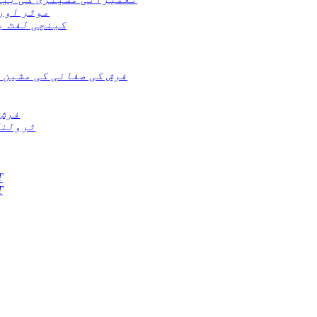
موٹر اور
کینچی لفٹ ب
فرش کی صفائی کی مشین 
فرش 
ٹرولنگ
ڈیز
ڈیز