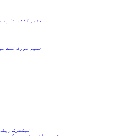
لتیم گالف کارٹ ب
لتیم فورک لفٹ بی
الیکٹرک ریٹر
تعمیراتی مشینری کی بی