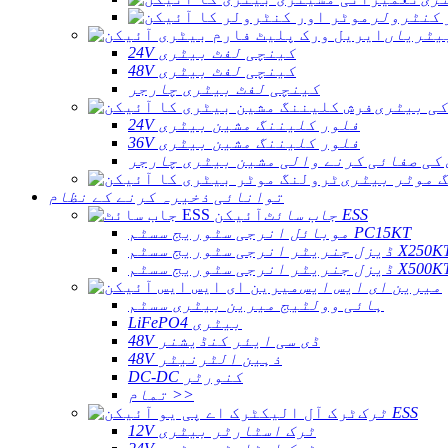
 کنٹرولر
یٹریاں
24V کینچی لفٹ بیٹری
48V کینچی لفٹ بیٹری
کینچی لفٹ بیٹری چارجر
کی بیٹری
24V فلور کلیننگ مشین بیٹری
36V فلور کلیننگ مشین بیٹری
کی صفائی کرنے والی مشین بیٹری چارجر
 موٹر بیٹری
توانائی ذخیرہ کرنے کے نظام
جاب سائٹ ESS
موبائل انرجی سٹوریج سسٹم PC15KT
ل جنریٹر انرجی سٹوریج سسٹم X250KT
ل جنریٹر انرجی سٹوریج سسٹم X500KT
میرین ای ایس ایس
ہائی وولٹیج میرین بیٹری سسٹم
LiFePO4 بیٹری
48V ڈی سی ایئر کنڈیشنر
48V ذہین الٹرنیٹر
DC-DC کنورٹر
تمام >>
ٹرک ESS
12V ٹرک اسٹارٹر بیٹری