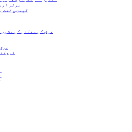
موٹر اور
کینچی لفٹ ب
فرش کی صفائی کی مشین 
فرش 
ٹرولنگ
ڈیز
ڈیز