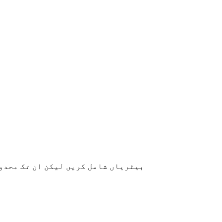
فورک لفٹ ماڈلز کے لیے درج ذیل LiFePO4 بیٹریاں ش