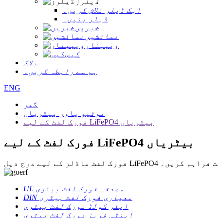
ڈیلرز
ایک ڈیلر تلاش کریں۔
ڈیلر بنیں۔
خبریں
نمائشیں
ویبینار
کیس
بلاگ
ہم سے رابطہ کریں۔
ENG
گھر
موٹیو پاور بیٹریاں
فورک لفٹ کے لیے LiFePO4 بیٹریاں
فورک لفٹ کے لیے LiFePO4 بیٹریاں
صلاحیت فراہم کریں۔
UL مصدقہ فورک لفٹ بیٹری
DIN معیاری فورک لفٹ بیٹری
ایئر کولڈ فورک لفٹ بیٹری
اینٹی فریز فورک لفٹ بیٹری