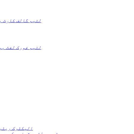
لتیم گالف کارٹ ب
لتیم فورک لفٹ بی
الیکٹرک ریٹر
تعمیراتی مشینری کی بی