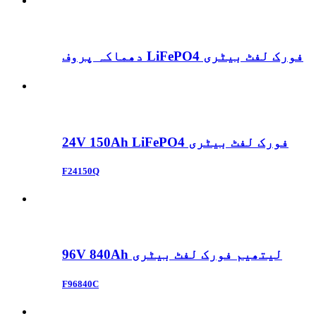
دھماکہ پروف LiFePO4 فورک لفٹ بیٹری
24V 150Ah LiFePO4 فورک لفٹ بیٹری
F24150Q
96V 840Ah لیتھیم فورک لفٹ بیٹری
F96840C