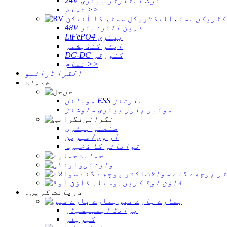
24V ٹرک اسٹارٹر بیٹری
تمام >>
کٹریکل سسٹم
48V ذہین الٹرنیٹر
LiFePO4 بیٹری
ایئر کنڈیشنر
DC-DC کنورٹر
تمام >>
الٹرا ڈرائیو
خدمات
حل
موبائل ESS سلوشنز
موٹیو پاور بیٹری سلوشنز
نگرانی
صنعتی بیٹری
آر وی / میرین
توانائی کا ذخیرہ
حمایت
وارنٹی
ر پوچھے گئے سوالات
ڈاؤن لوڈ کریں۔
دریافت کریں۔
ہمارے بارے میں
برانڈ ایمبیسیڈر
کیریئر