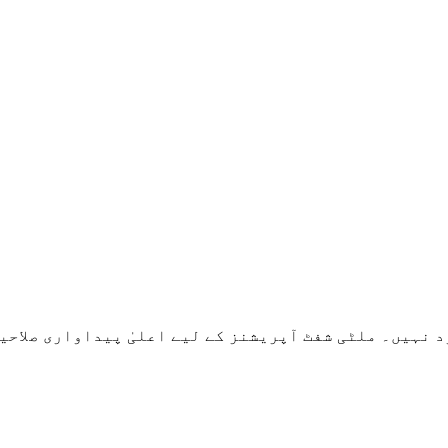
امل کریں لیکن ان تک محدود نہیں۔ ملٹی شفٹ آپریشنز کے لیے اعلیٰ پیداواری 