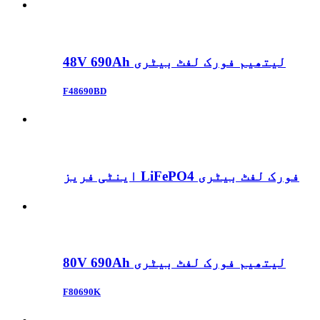
48V 690Ah لیتھیم فورک لفٹ بیٹری
F48690BD
اینٹی فریز LiFePO4 فورک لفٹ بیٹری
80V 690Ah لیتھیم فورک لفٹ بیٹری
F80690K