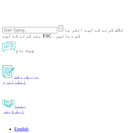
تلاش کرنے کے لیے انٹر یا
بند کرنے کے لیے ESC کو دبائیں۔
چیٹ ناؤ
پری فروخت
انکوائری
بننا
ایک ڈیلر
English