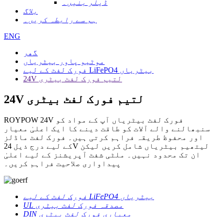
ڈیلر بنیں۔
بلاگ
ہم سے رابطہ کریں۔
ENG
گھر
موٹیو پاور بیٹریاں
فورک لفٹ کے لیے LiFePO4 بیٹریاں
24V لتیم فورک لفٹ بیٹری
24V لتیم فورک لفٹ بیٹری
ROYPOW 24V فورک لفٹ بیٹریاں آپ کے مواد کو
سنبھالنے والے آلات کو طاقت دینے کا ایک اعلیٰ معیار
اور محفوظ طریقہ فراہم کرتی ہیں۔ فورک لفٹ ماڈلز
کے لیے درج ذیل 24V لیتھیم بیٹریاں شامل کریں لیکن
ان تک محدود نہیں۔ ملٹی شفٹ آپریشنز کے لیے اعلیٰ
پیداواری صلاحیت فراہم کریں۔
فورک لفٹ کے لیے LiFePO4 بیٹریاں
UL مصدقہ فورک لفٹ بیٹری
DIN معیاری فورک لفٹ بیٹری