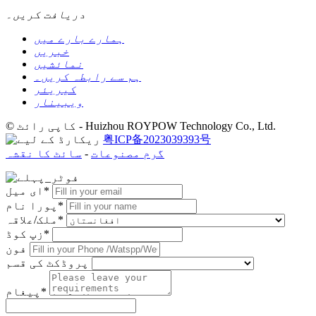
دریافت کریں۔
ہمارے بارے میں
خبریں
نمائشیں
ہم سے رابطہ کریں۔
کیریئر
ویبینار
© کاپی رائٹ - Huizhou ROYPOW Technology Co., Ltd.
粤ICP备2023039393号
گرم مصنوعات
-
سائٹ کا نقشہ
ای میل*
پورا نام*
ملک/علاقہ*
زپ کوڈ*
فون
پروڈکٹ کی قسم
پیغام*