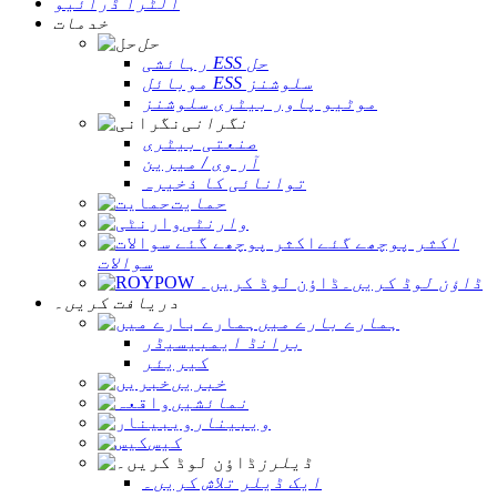
الٹرا ڈرائیو
خدمات
حل
رہائشی ESS حل
موبائل ESS سلوشنز
موٹیو پاور بیٹری سلوشنز
نگرانی
صنعتی بیٹری
آر وی / میرین
توانائی کا ذخیرہ
حمایت
وارنٹی
اکثر پوچھے گئے
سوالات
ڈاؤن لوڈ کریں۔
دریافت کریں۔
ہمارے بارے میں
برانڈ ایمبیسیڈر
کیریئر
خبریں
نمائشیں
ویبینار
کیس
ڈیلرز
ایک ڈیلر تلاش کریں۔