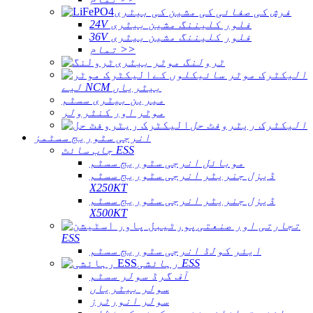
فرش کی صفائی کی مشین کی بیٹری
24V فلور کلیننگ مشین بیٹری
36V فلور کلیننگ مشین بیٹری
تمام >>
ٹرولنگ موٹر بیٹری
الیکٹرک موٹر سائیکلوں کے
لیے NCM بیٹریاں
میرین بیٹری سسٹم
موٹر اور کنٹرولر
الیکٹرک ریٹروفٹ حل
انرجی سٹوریج سسٹمز
جاب سائٹ ESS
موبائل انرجی سٹوریج سسٹم
ڈیزل جنریٹر انرجی سٹوریج سسٹم
X250KT
ڈیزل جنریٹر انرجی سٹوریج سسٹم
X500KT
تجارتی اور صنعتی
ESS
ایئر کولڈ انرجی سٹوریج سسٹم
رہائشی ESS
آف گرڈ سولر سسٹم
سولر بیٹریاں
سولر انورٹرز