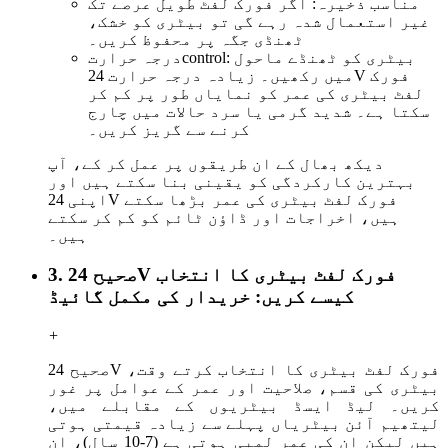
مناسب ذخیرہ: اگر فورک لفٹ طویل عرصے تک
غیر استعمال شدہ رہے گی تو بیٹری کو خشک،
ٹھنڈی جگہ پر محفوظ کریں۔
ontrol: بیٹری کو ٹھنڈے ماحول
c
درجہ حرارت
میں رکھیں۔ زیادہ درجہ حرارت 24V فورک
لفٹ بیٹری کی عمر کو نمایاں طور پر کم کر
سکتا ہے۔ شدید گرمی یا سرد حالات میں چارج
کرنے سے گریز کریں۔
دیکھ بھال کے ان طریقوں پر عمل کر کے، آپ
بہترین کارکردگی کو یقینی بنا سکتے ہیں اور
اپنی 24V فورک لفٹ بیٹری کی عمر بڑھا سکتے
ہیں، اخراجات اور ڈاؤن ٹائم کو کم کر سکتے
ہیں۔
3. صحیح 24V فورک لفٹ بیٹری کا انتخاب
کیسے کریں: خریدار کی مکمل گائیڈ
+
صحیح 24V فورک لفٹ بیٹری کا انتخاب کرتے وقت،
بیٹری کی قسم، صلاحیت اور عمر کے عوامل پر غور
کریں۔ لیڈ ایسڈ بیٹریوں کے مقابلے میں،
لیتھیم آئن بیٹریاں پہلے سے زیادہ قیمتی ہوتی
ہیں لیکن ان کی عمر لمبی ہوتی ہے (7-10 سال)، ان