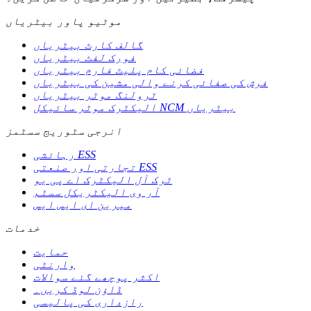
موٹیو پاور بیٹریاں
گالف کارٹ بیٹریاں
فورک لفٹ بیٹریاں
فضائی کام پلیٹ فارم بیٹریاں
فرش کی صفائی کرنے والی مشین کی بیٹریاں
ٹرولنگ موٹر بیٹریاں
الیکٹرک موٹر سائیکل NCM بیٹریاں
انرجی سٹوریج سسٹمز
رہائشی ESS
تجارتی اور صنعتی ESS
ٹرک آل الیکٹرک اے پی یو
آر وی الیکٹریکل سسٹم
میرین ای ایس ایس
خدمات
حمایت
وارنٹی
اکثر پوچھے گئے سوالات
ڈاؤن لوڈ کریں۔
رازداری کی پالیسی