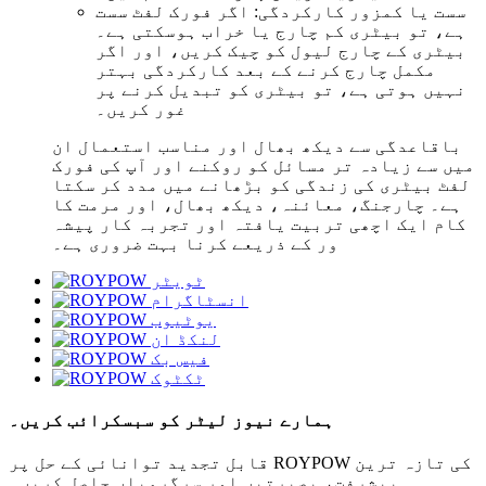
سست یا کمزور کارکردگی: اگر فورک لفٹ سست
ہے، تو بیٹری کم چارج یا خراب ہوسکتی ہے۔
بیٹری کے چارج لیول کو چیک کریں، اور اگر
مکمل چارج کرنے کے بعد کارکردگی بہتر
نہیں ہوتی ہے، تو بیٹری کو تبدیل کرنے پر
غور کریں۔
باقاعدگی سے دیکھ بھال اور مناسب استعمال ان
میں سے زیادہ تر مسائل کو روکنے اور آپ کی فورک
لفٹ بیٹری کی زندگی کو بڑھانے میں مدد کر سکتا
ہے۔ چارجنگ، معائنہ، دیکھ بھال، اور مرمت کا
کام ایک اچھی تربیت یافتہ اور تجربہ کار پیشہ
ور کے ذریعے کرنا بہت ضروری ہے۔
ہمارے نیوز لیٹر کو سبسکرائب کریں۔
قابل تجدید توانائی کے حل پر ROYPOW کی تازہ ترین
پیشرفت، بصیرتیں اور سرگرمیاں حاصل کریں۔