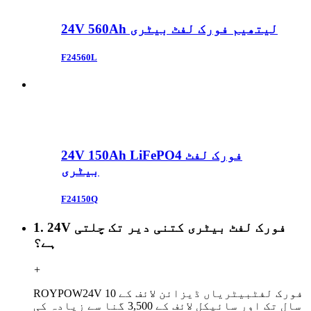
24V 560Ah لیتھیم فورک لفٹ بیٹری
F24560L
24V 150Ah LiFePO4 فورک لفٹ
بیٹری
F24150Q
1. 24V فورک لفٹ بیٹری کتنی دیر تک چلتی
ہے؟
+
24V فورک لفٹ
بیٹریاں ڈیزائن لائف کے 10
ROYPOW
سال تک اور سائیکل لائف کے 3,500 گنا سے زیادہ کی