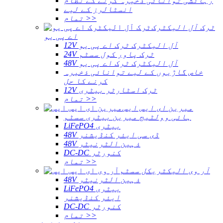
رہائشی توانائی ذخیرہ کرنے کے نظام
انسٹالرز کے لیے
تمام >>
ٹرک آل الیکٹرک
اے پی یو
12V آل الیکٹرک ٹرک اے پی یو
24V ٹرک پاور کول سسٹم
48V آل الیکٹرک ٹرک اے پی یو
خاص گاڑیوں کے لیے توانائی ذخیرہ
کرنے کا حل
12V ٹرک اسٹارٹر بیٹری
تمام >>
میرین ای ایس ایس
ہائی وولٹیج میرین بیٹری سسٹم
LiFePO4 بیٹری
48V ڈی سی ایئر کنڈیشنر
48V ذہین الٹرنیٹر
DC-DC کنورٹر
تمام >>
آر وی الیکٹریکل سسٹم
48V ذہین الٹرنیٹر
LiFePO4 بیٹری
ایئر کنڈیشنر
DC-DC کنورٹر
تمام >>