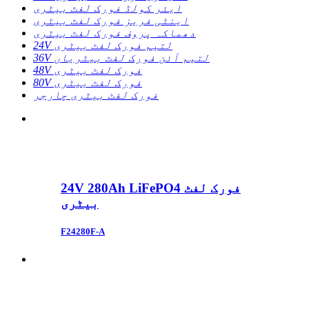
ایئر کولڈ فورک لفٹ بیٹری
اینٹی فریز فورک لفٹ بیٹری
دھماکہ پروف فورک لفٹ بیٹری
24V لتیم فورک لفٹ بیٹری
36V لتیم آئن فورک لفٹ بیٹریاں
48V فورک لفٹ بیٹری
80V فورک لفٹ بیٹری
فورک لفٹ بیٹری چارجر
24V 280Ah LiFePO4 فورک لفٹ
بیٹری
F24280F-A