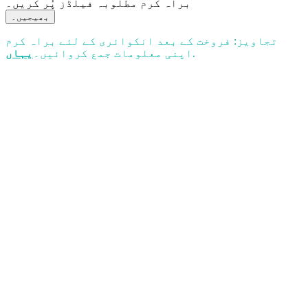
براہ کرم مطلوبہ فیلڈز پُر کریں۔
بھیجیں۔
تجاویز: فروخت کے بعد انکوائری کے لئے براہ کرم
.
اپنی معلومات جمع کروائیں۔
یہاں