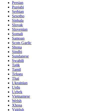
Persian
Punjabi
Serbian
Sesotho
Sinhala
Slovak
Slovenian
Somali
Samoan
Scots Gaelic
Shona
Sindhi
Sundanese
Swahili
Tajik
Tamil
Telugu
Thai
Ukrainian
Urdu
Uzbek
Vietnamese
Welsh
Xhosa
Yiddish