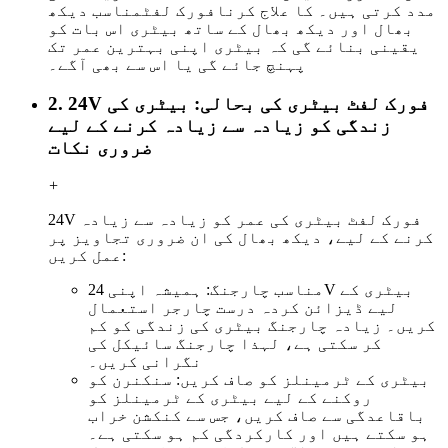
مدد کرتی ہیں۔ کا علاج کرنا
فورک لفٹ
مناسب دیکھ
بھال اور دیکھ بھال کے ساتھ بیٹری اس بات کو
یقینی بنائے گی کہ بیٹری اپنی بہترین عمر تک
پہنچ جائے گی یا اس سے بھی آگے۔
2. 24V فورک لفٹ بیٹری کی بحالی: بیٹری کی
زندگی کو زیادہ سے زیادہ کرنے کے لیے
ضروری نکات
+
24V فورک لفٹ بیٹری کی عمر کو زیادہ سے زیادہ
کرنے کے لیے، دیکھ بھال کی ان ضروری تجاویز پر
عمل کریں:
مناسب چارجنگ: ہمیشہ اپنی 24V بیٹری کے
لیے ڈیزائن کردہ درست چارجر استعمال
کریں۔ زیادہ چارجنگ بیٹری کی زندگی کو کم
کر سکتی ہے، لہذا چارجنگ سائیکل کی
نگرانی کریں۔
بیٹری کے ٹرمینلز کو صاف کریں: سنکنرن کو
روکنے کے لیے بیٹری کے ٹرمینلز کو
باقاعدگی سے صاف کریں، جس سے کنکشن خراب
ہو سکتے ہیں اور کارکردگی کم ہو سکتی ہے۔