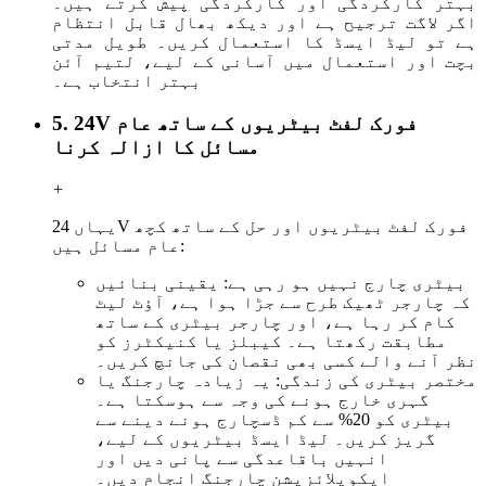
بہتر کارکردگی اور کارکردگی پیش کرتے ہیں۔
اگر لاگت ترجیح ہے اور دیکھ بھال قابل انتظام
ہے تو لیڈ ایسڈ کا استعمال کریں۔ طویل مدتی
بچت اور استعمال میں آسانی کے لیے، لتیم آئن
بہتر انتخاب ہے۔
5. 24V فورک لفٹ بیٹریوں کے ساتھ عام
مسائل کا ازالہ کرنا
+
یہاں 24V فورک لفٹ بیٹریوں اور حل کے ساتھ کچھ
عام مسائل ہیں:
بیٹری چارج نہیں ہو رہی ہے: یقینی بنائیں
کہ چارجر ٹھیک طرح سے جڑا ہوا ہے، آؤٹ لیٹ
کام کر رہا ہے، اور چارجر بیٹری کے ساتھ
مطابقت رکھتا ہے۔ کیبلز یا کنیکٹرز کو
نظر آنے والے کسی بھی نقصان کی جانچ کریں۔
مختصر بیٹری کی زندگی: یہ زیادہ چارجنگ یا
گہری خارج ہونے کی وجہ سے ہوسکتا ہے۔
بیٹری کو 20% سے کم ڈسچارج ہونے دینے سے
گریز کریں۔ لیڈ ایسڈ بیٹریوں کے لیے،
انہیں باقاعدگی سے پانی دیں اور
ایکویلائزیشن چارجنگ انجام دیں۔