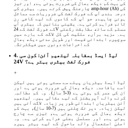
کی بہت کم دیکھ بھال کی ضرورت ہوتی ہے، اور تیز
چارجنگ پیش کرتے ہیں۔ بیٹری کی amp-hour (Ah) کی
درجہ بندی آپ کے فورک لفٹ کی ضروریات سے مماثل
ہونی چاہیے، جو آپ کے کاموں کے لیے کافی رن
ٹائم فراہم کرتی ہے۔ یقینی بنائیں کہ بیٹری آپ
کے فورک لفٹ کے 24V سسٹم کے ساتھ مطابقت رکھتی
ہے۔ مزید برآں، ملکیت کی کل لاگت کے بارے میں
سوچیں، ابتدائی قیمت اور طویل مدتی دیکھ بھال
کے اخراجات دونوں میں فیکٹرنگ۔
4. لیڈ ایسڈ بمقابلہ لیتھیم آئن: کون سی
24V فورک لفٹ بیٹری بہتر ہے؟
+
لیڈ ایسڈ بیٹریاں پہلے سے سستی ہوتی ہیں لیکن
اسے باقاعدہ دیکھ بھال کی ضرورت ہوتی ہے اور
ان کی عمر کم ہوتی ہے (3-5 سال)۔ وہ کم مطالبہ
کرنے والے آپریشنز کے لیے مثالی ہیں۔ لیتھیم
آئن بیٹریاں ابتدائی طور پر زیادہ لاگت آتی ہیں
لیکن زیادہ دیر تک چلتی ہیں (7-10 سال)، بہت کم
دیکھ بھال کی ضرورت ہوتی ہے، تیزی سے چارج
ہوتی ہے، اور مسلسل بجلی فراہم کرتی ہے۔ وہ
اعلیٰ استعمال والے ماحول کے لیے بہتر ہیں،