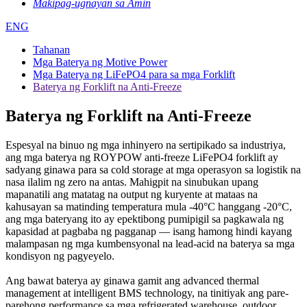
Makipag-ugnayan sa Amin
ENG
Tahanan
Mga Baterya ng Motive Power
Mga Baterya ng LiFePO4 para sa mga Forklift
Baterya ng Forklift na Anti-Freeze
Baterya ng Forklift na Anti-Freeze
Espesyal na binuo ng mga inhinyero na sertipikado sa industriya,
ang mga baterya ng ROYPOW anti-freeze LiFePO4 forklift ay
sadyang ginawa para sa cold storage at mga operasyon sa logistik na
nasa ilalim ng zero na antas. Mahigpit na sinubukan upang
mapanatili ang matatag na output ng kuryente at mataas na
kahusayan sa matinding temperatura mula -40°C hanggang -20°C,
ang mga bateryang ito ay epektibong pumipigil sa pagkawala ng
kapasidad at pagbaba ng pagganap — isang hamong hindi kayang
malampasan ng mga kumbensyonal na lead-acid na baterya sa mga
kondisyon ng pagyeyelo.
Ang bawat baterya ay ginawa gamit ang advanced thermal
management at intelligent BMS technology, na tinitiyak ang pare-
parehong performance sa mga refrigerated warehouse, outdoor