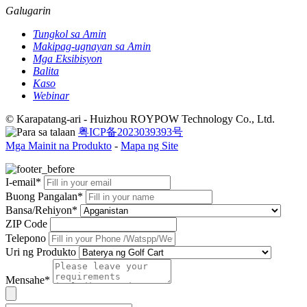
Galugarin
Tungkol sa Amin
Makipag-ugnayan sa Amin
Mga Eksibisyon
Balita
Kaso
Webinar
© Karapatang-ari - Huizhou ROYPOW Technology Co., Ltd.
粤ICP备2023039393号
Mga Mainit na Produkto
-
Mapa ng Site
I-email*
Buong Pangalan*
Bansa/Rehiyon*
ZIP Code
Telepono
Uri ng Produkto
Mensahe*