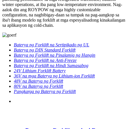
winter operations, at iba pang low-temperature environment. Nag-
aalok din ang ROYPOW ng mga highly customizable
configuration, na nagbibigay-daan sa tumpak na pag-aangkop sa
iba't ibang modelo ng forklift at mga espesyalisadong kinakailangan
sa aplikasyon ng cold-chain.
Baterya ng Forklift na Sertipikado ng UL
Baterya ng DIN Standard Forklift
Baterya ng Forklift na Pinalamig ng Hangin
Baterya ng Forklift na Anti-Freeze
Baterya ng Forklift na Hindi Sumasabog
24V Lithium Forklift Battery
36V na mga Baterya ng Lithium-ion Forklift
48V na Baterya ng Forklift
80V na Baterya ng Forklift
Pangkarga ng Baterya ng Forklift