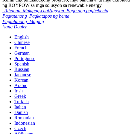
ng ROYPOW sa mga solusyon sa renewable energy.
Tahanan
Makipag-chatNgayon
Bago ang pagbebenta
Pagtatanong
Pagkatapos ng benta
Pagtatanong
Maging
isang Dealer
English
Chinese
French
German
Portuguese
Spanish
Russian
Japanese
Korean
Arabic
Irish
Greek
Turkish
Italian
Danish
Romanian
Indonesian
Czech
Afrikaans