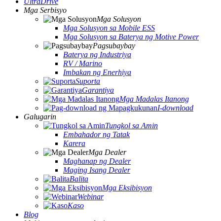
UltraDrive
Mga Serbisyo
Mga Solusyon
Mga Solusyon sa Mobile ESS
Mga Solusyon sa Baterya ng Motive Power
Pagsubaybay
Baterya ng Industriya
RV / Marino
Imbakan ng Enerhiya
Suporta
Garantiya
Mga Madalas Itanong
I-download
Galugarin
Tungkol sa Amin
Embahador ng Tatak
Karera
Mga Dealer
Maghanap ng Dealer
Maging Isang Dealer
Balita
Mga Eksibisyon
Webinar
Kaso
Blog