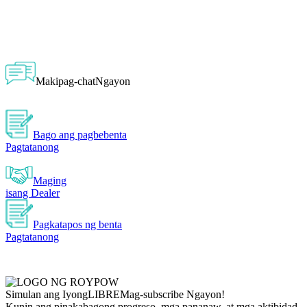
Makipag-chatNgayon
Bago ang pagbebenta
Pagtatanong
Maging
isang Dealer
Pagkatapos ng benta
Pagtatanong
Simulan ang Iyong
LIBRE
Mag-subscribe Ngayon!
Kunin ang pinakabagong progreso, mga pananaw, at mga aktibidad