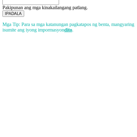
Pakipunan ang mga kinakailangang patlang.
IPADALA
Mga Tip: Para sa mga katanungan pagkatapos ng benta, mangyaring
isumite ang iyong impormasyon
dito
.