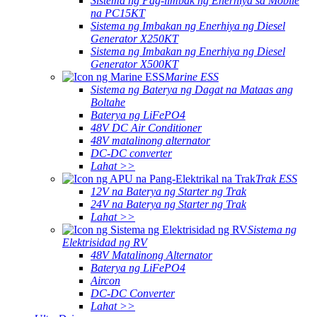
Sistema ng Pag-iimbak ng Enerhiya sa Mobile
na PC15KT
Sistema ng Imbakan ng Enerhiya ng Diesel
Generator X250KT
Sistema ng Imbakan ng Enerhiya ng Diesel
Generator X500KT
Marine ESS
Sistema ng Baterya ng Dagat na Mataas ang
Boltahe
Baterya ng LiFePO4
48V DC Air Conditioner
48V matalinong alternator
DC-DC converter
Lahat >>
Trak ESS
12V na Baterya ng Starter ng Trak
24V na Baterya ng Starter ng Trak
Lahat >>
Sistema ng
Elektrisidad ng RV
48V Matalinong Alternator
Baterya ng LiFePO4
Aircon
DC-DC Converter
Lahat >>