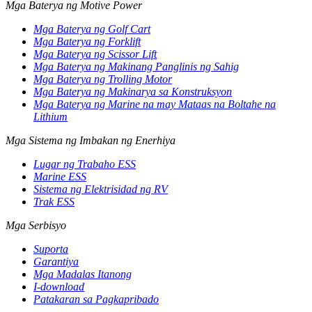
Mga Baterya ng Motive Power
Mga Baterya ng Golf Cart
Mga Baterya ng Forklift
Mga Baterya ng Scissor Lift
Mga Baterya ng Makinang Panglinis ng Sahig
Mga Baterya ng Trolling Motor
Mga Baterya ng Makinarya sa Konstruksyon
Mga Baterya ng Marine na may Mataas na Boltahe na
Lithium
Mga Sistema ng Imbakan ng Enerhiya
Lugar ng Trabaho ESS
Marine ESS
Sistema ng Elektrisidad ng RV
Trak ESS
Mga Serbisyo
Suporta
Garantiya
Mga Madalas Itanong
I-download
Patakaran sa Pagkapribado