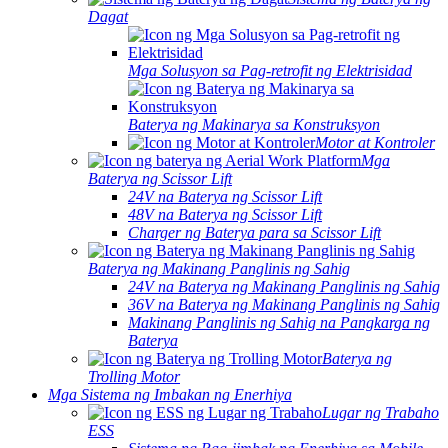
Dagat
Mga Solusyon sa Pag-retrofit ng Elektrisidad
Baterya ng Makinarya sa Konstruksyon
Motor at Kontroler
Mga
Baterya ng Scissor Lift
24V na Baterya ng Scissor Lift
48V na Baterya ng Scissor Lift
Charger ng Baterya para sa Scissor Lift
Baterya ng Makinang Panglinis ng Sahig
24V na Baterya ng Makinang Panglinis ng Sahig
36V na Baterya ng Makinang Panglinis ng Sahig
Makinang Panglinis ng Sahig na Pangkarga ng
Baterya
Baterya ng
Trolling Motor
Mga Sistema ng Imbakan ng Enerhiya
Lugar ng Trabaho
ESS