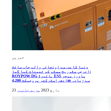
خبریں
دنیا کا سب سے اونچائی والے جاب سائٹ
انرجی سٹوریج سسٹم کو تعینات کیا گیا:
ROYPOW DG ہائبرڈ ESS پاورز میجر
انفراسٹرکچر پروجیکٹ 4,200m سے زیادہ
23 مارچ 2023
مزید جانیں