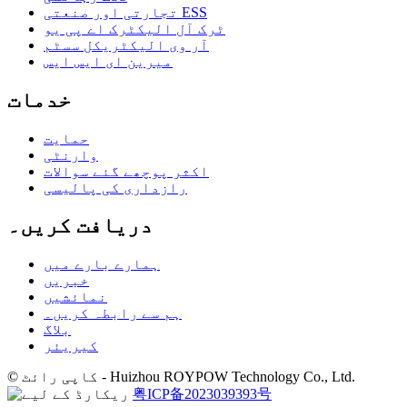
تجارتی اور صنعتی ESS
ٹرک آل الیکٹرک اے پی یو
آر وی الیکٹریکل سسٹم
میرین ای ایس ایس
خدمات
حمایت
وارنٹی
اکثر پوچھے گئے سوالات
رازداری کی پالیسی
دریافت کریں۔
ہمارے بارے میں
خبریں
نمائشیں
ہم سے رابطہ کریں۔
بلاگ
کیریئر
© کاپی رائٹ - Huizhou ROYPOW Technology Co., Ltd.
粤ICP备2023039393号