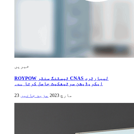
خبریں
ROYPOW ٹیسٹنگ سنٹر CNAS لیبارٹری
ایکریڈیشن سرٹیفکیٹ حاصل کرتا ہے۔
23 مارچ 2023
مزید جانیں