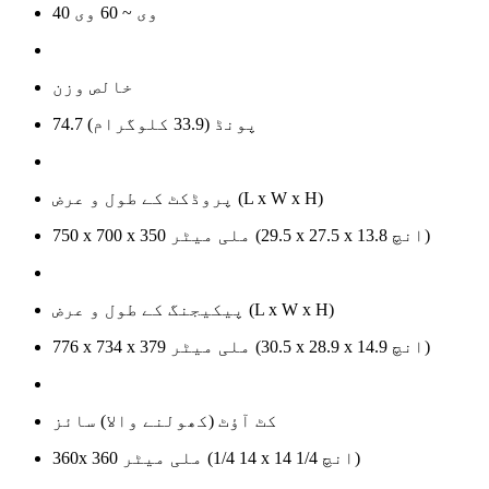
40 وی ~ 60 وی
خالص وزن
74.7 پونڈ (33.9 کلوگرام)
پروڈکٹ کے طول و عرض (L x W x H)
750 x 700 x 350 ملی میٹر (29.5 x 27.5 x 13.8 انچ)
پیکیجنگ کے طول و عرض (L x W x H)
776 x 734 x 379 ملی میٹر (30.5 x 28.9 x 14.9 انچ)
کٹ آؤٹ (کھولنے والا) سائز
360x 360 ملی میٹر (14 1/4 x 14 1/4 انچ)