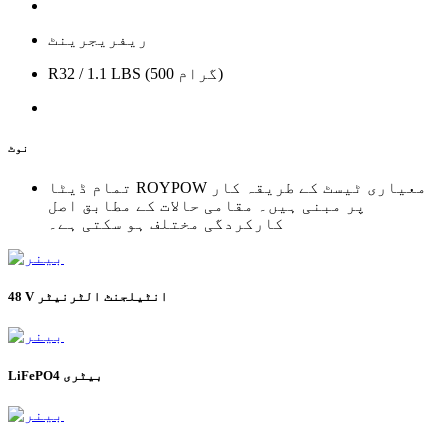
ریفریجرینٹ
R32 / 1.1 LBS (500 گرام)
نوٹ
تمام ڈیٹا ROYPOW معیاری ٹیسٹ کے طریقہ کار
پر مبنی ہیں۔ مقامی حالات کے مطابق اصل
کارکردگی مختلف ہو سکتی ہے۔
48 V انٹیلجنٹ الٹرنیٹر
LiFePO4 بیٹری