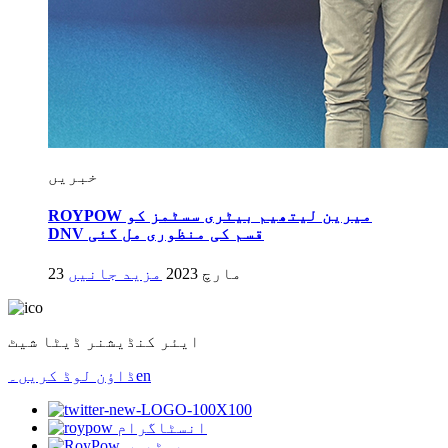
خبریں
ROYPOW میرین لیتھیم بیٹری سسٹمز کو
DNV قسم کی منظوری مل گئی
23 مارچ 2023
مزید جانیں
ایئر کنڈیشنر ڈیٹا شیٹ
en
ڈاؤن لوڈ کریں۔