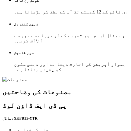
طویل رن ٹائم
رن ٹائم کے 12 گھنٹے تک آپ کے لطف کو بڑھاتا ہے۔
ذہین کنٹرول
بے مثال آرام اور تجربے کے لیے پہلے سے دور سے
آن/آف کریں۔
سپر خاموش
ہموار آپریشن کی اجازت دیتا ہے اور ذہنی سکون
کو یقینی بناتا ہے۔
مصنوعات کی وضاحتیں
پی ڈی ایف ڈاؤن لوڈ
ماڈل: XKFR15-YTR
بجلی کی فراہمی