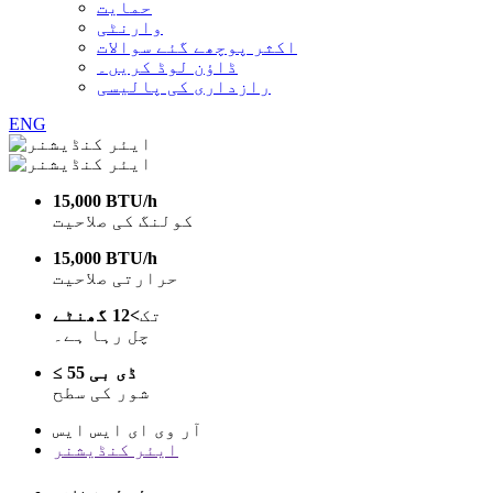
حمایت
وارنٹی
اکثر پوچھے گئے سوالات
ڈاؤن لوڈ کریں۔
رازداری کی پالیسی
ENG
15,000 BTU/h
کولنگ کی صلاحیت
15,000 BTU/h
حرارتی صلاحیت
تک
>12 گھنٹے
چل رہا ہے۔
≤ 55 ڈی بی
شور کی سطح
آر وی ای ایس ایس
ایئر کنڈیشنر