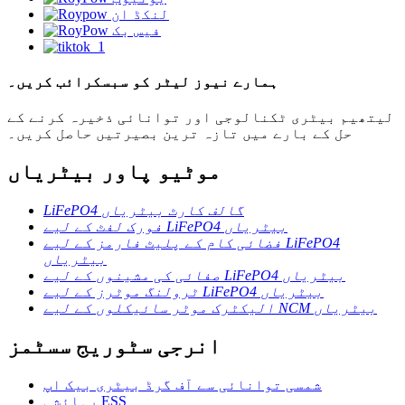
ہمارے نیوز لیٹر کو سبسکرائب کریں۔
لیتھیم بیٹری ٹکنالوجی اور توانائی ذخیرہ کرنے کے
حل کے بارے میں تازہ ترین بصیرتیں حاصل کریں۔
موٹیو پاور بیٹریاں
LiFePO4 گالف کارٹ بیٹریاں
فورک لفٹ کے لیے LiFePO4 بیٹریاں
فضائی کام کے پلیٹ فارمز کے لیے LiFePO4
بیٹریاں
صفائی کی مشینوں کے لیے LiFePO4 بیٹریاں
ٹرولنگ موٹرز کے لیے LiFePO4 بیٹریاں
الیکٹرک موٹر سائیکلوں کے لیے NCM بیٹریاں
انرجی سٹوریج سسٹمز
شمسی توانائی سے آف گرڈ بیٹری بیک اپ
رہائشی ESS