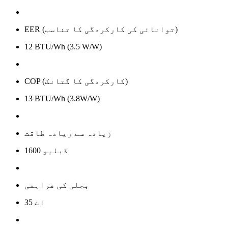
EER (توانائی کی کارکردگی کا تناسب)
12 BTU/Wh (3.5 W/W)
COP (کارکردگی کا گتانک)
13 BTU/Wh (3.8W/W)
زیادہ سے زیادہ طاقت
1600 ڈبلیو
بجلی کی فراہمی
35 اے