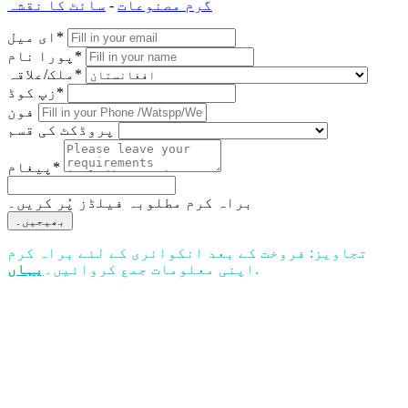
گرم مصنوعات
-
سائٹ کا نقشہ
ای میل*
پورا نام*
ملک/علاقہ*
زپ کوڈ*
فون
پروڈکٹ کی قسم
پیغام*
براہ کرم مطلوبہ فیلڈز پُر کریں۔
بھیجیں۔
تجاویز: فروخت کے بعد انکوائری کے لئے براہ کرم
.
اپنی معلومات جمع کروائیں۔
یہاں