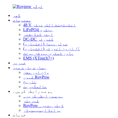
گھر
مصنوعات
48 V انٹیلجنٹ الٹرنیٹر
LiFePO4 بیٹری
ایئر کنڈیشنر
DC-DC کنورٹر
سولر پینل (اختیاری)
آل ان ون انورٹر (اختیاری)
پاور ڈسٹری بیوشن یونٹ
EMS (XTouch7+)
خبریں
ہمارے بارے میں
وژن اور مشن
کیوں RoyPow
تاریخ
عالمگیریت
ہم سے رابطہ کریں۔
ہم سے رابطہ کریں۔
کیریئر
RoyPow ڈیلر بنیں۔
برانڈ ایمبیسیڈر
خدمات