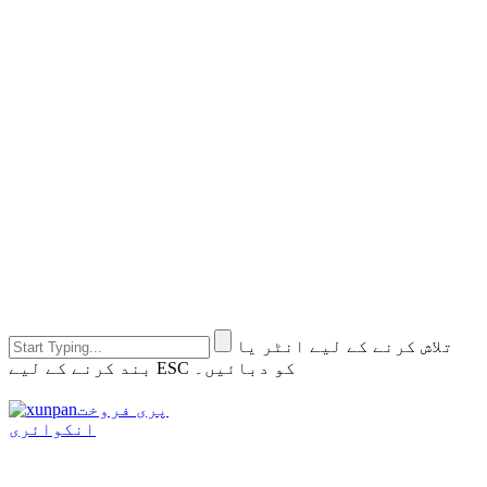
تلاش کرنے کے لیے انٹر یا
بند کرنے کے لیے ESC کو دبائیں۔
پری فروخت
انکوائری