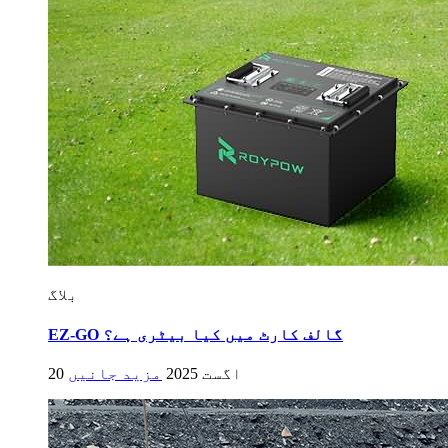
بلاگ
EZ-GO گالف کارٹ میں کیا بیٹری ہے؟
20 اگست 2025
مزید جانیں