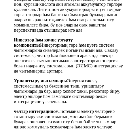
ион, кургаш-кислота яки агымлы аккумулятор төрләре
кулланыла. Литий-ион аккумуляторлары иң еш очрый
торган төрләр һәм башта кыйммәтрәк булалар, ләкин
алар яхшырак нәтиҗәлелек һәм озаграк хезмәт итү
мөмкинлеге бирә, бу исә аларны озак вакытлы
перспективада отышлырак итә ала.
Инвертор һәм көчне үзгәртү
компоненты
Инверторның төре һәм куәте система
чыгымнарына сизелерлек йогынты ясый ала. Саклау
системасы, челтәр һәм йөкләнеш арасында электр
энергиясе агымын оптимальләштерә торган энергия
белән идарә итү системаларын (ЭИМС) интеграцияләү
дә чыгымнарны арттыра.
Урнаштыру чыгымнары
Энергия саклау
системасының үз бәясеннән тыш, урнаштыру
чыгымнары да бар, алар хезмәт хакы, рөхсәтләр бирү,
электр эшләре һәм гамәлдәге системалар белән
интеграцияне үз эченә ала.
челтәр интеграциясе
Системаны электр челтәренә
тоташтыру яки системаның мөстәкыйль берәмлек
буларак эшләвен тәэмин итү белән бәйле чыгымнар
җирле коммуналь хезмәтләргә һәм электр челтәре