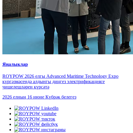
Яңалыклар
ROYPOW 2026 елгы Advanced Maritime Technology Expo
күргәзмәсендә алдынгы диңгез электрификациясе
чишелешләрен күрсәтә
2026 елның 16 июне
Күбрәк белегез