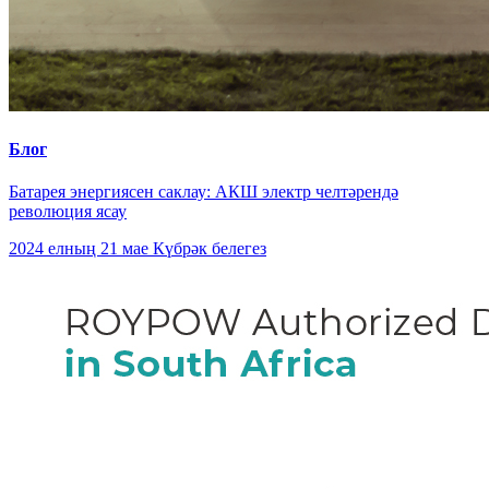
Блог
Батарея энергиясен саклау: АКШ электр челтәрендә
революция ясау
2024 елның 21 мае
Күбрәк белегез