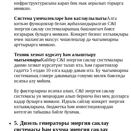
инфраструктурасына карап бик нык аерылып торырга
мөмкин.
Система үзенчәлекләре һәм катлаулылыгы
Алга
киткән функцияләр белән җиһазландырылган C&I
энергия саклау системаларының башлангыч бәясе
югарырак булырга мөмкин. Конкрет бизнес ихтыяҗлары
өчен эшләнгән махсус чишелешләр дә чыгымнарны
арттырырга мөмкин.
Техник хезмәт күрсәтү һәм алыштыру
чыгымнары
Кайбер C&I энергия саклау системалары
даими хезмәт күрсәтүне таләп итә, һәм гарантияләр
гадәттә 5 елдан 10 елга кадәр дәвам итә. Бу чыгымнарны
системаның гомере дәвамында гомуми милек бәясендә
исәпкә алу мөһим.
Бу факторларны исәпкә алып, C&I энергия саклау
системасы ун меңнәрдән алып берничә йөз мең долларга
кадәр булырга мөмкин. Идеаль сайлау конкрет энергия
ихтыяҗларына, бюджетка һәм инвестицияләрдән
көтелгән табышка бәйле булачак.
5. Дизель генераторы энергия саклау
системасы һәм күчмә энергия саклау