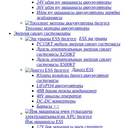
24V идән юу машинасы аккумуляторы
36V идән юу машинасы аккумуляторы
Идән юу машинасы аккумуляторы зарядка
җайланмасы
Троллинг моторы аккумуляторы
Энергия саклау системалары
ESS эш урыны
PC15KT мобиль энергия саклау системасы
Дизель генераторының энергия саклау
системасы X250KT
Дизель генераторының энергия саклау
системасы X500KT
Диңгез ESS
Югары вольтлы диңгез аккумулятор
системасы
LiFePO4 аккумуляторы
48В даими токлы кондиционер
48V акыллы генератор
DC-DC конвертеры
Барысы >>
Йөк машинасы ESS
12V йөк машинасы өчен стартер