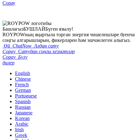
Сорау
Башлагыз
БУШЛАЙ
Бүген язылу!
ROYPOWның яңартыла торган энергия чишелешләре буенча
соңгы алгарышларын, фикерләрен һәм эшчәнлеген алыгыз.
Өй
ChatNow
Алдан сату
Сорау
Сатудан соңгы хезмәтләр
Сорау
Булу
дилер
English
Chinese
French
German
Portuguese
Spanish
Russian
Japanese
Korean
Arabic
Irish
Greek