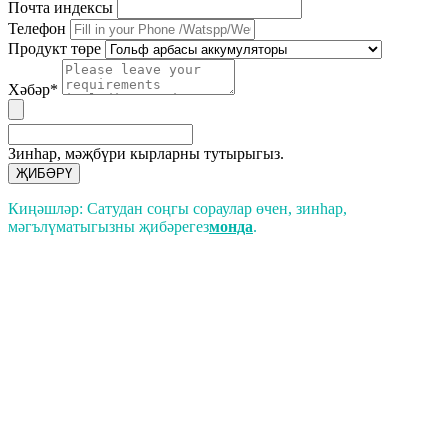
Почта индексы
Телефон
Продукт төре
Хәбәр*
Зинһар, мәҗбүри кырларны тутырыгыз.
ҖИБӘРҮ
Киңәшләр: Сатудан соңгы сораулар өчен, зинһар,
мәгълүматыгызны җибәрегез
монда
.