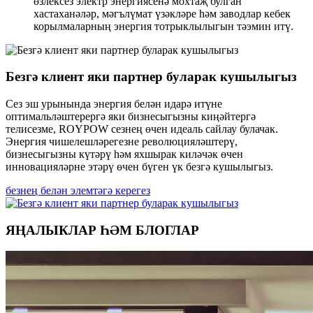
өзлексез электр энергиясенә мохтаҗ булган
хастаханәләр, мәгълүмат үзәкләре һәм заводлар кебек
корылмаларның энергия тотрыклылыгын тәэмин итү.
Безгә клиент яки партнер буларак кушылыгыз
Сез эш урынында энергия белән идарә итүне
оптимальләштерергә яки бизнесыгызны киңәйтергә
телисезме, ROYPOW сезнең өчен идеаль сайлау булачак.
Энергия чишелешләрегезне революцияләштерү,
бизнесыгызны күтәрү һәм яхшырак киләчәк өчен
инновацияләрне этәрү өчен бүген үк безгә кушылыгыз.
безнең белән элемтәгә керегез
ЯҢАЛЫКЛАР ҺӘМ БЛОГЛАР