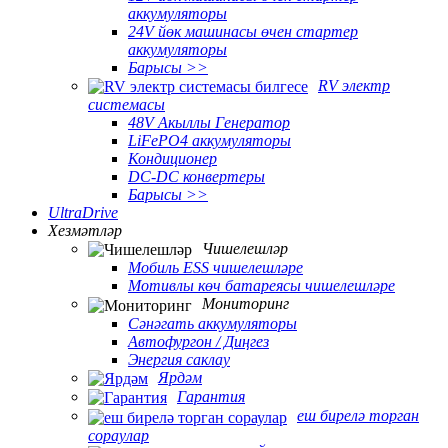
аккумуляторы
24V йөк машинасы өчен стартер
аккумуляторы
Барысы >>
RV электр
системасы
48V Акыллы Генератор
LiFePO4 аккумуляторы
Кондиционер
DC-DC конвертеры
Барысы >>
UltraDrive
Хезмәтләр
Чишелешләр
Мобиль ESS чишелешләре
Мотивлы көч батареясы чишелешләре
Мониторинг
Сәнәгать аккумуляторы
Автофургон / Диңгез
Энергия саклау
Ярдәм
Гарантия
еш бирелә торган
сораулар