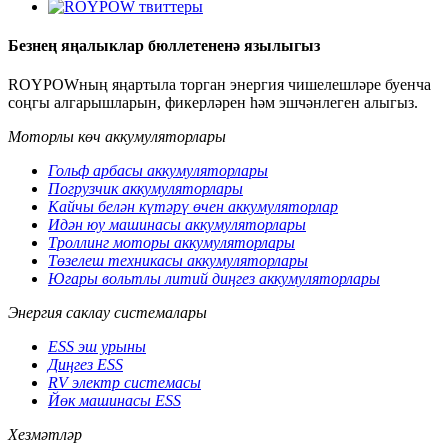
Безнең яңалыклар бюллетененә язылыгыз
ROYPOWның яңартыла торган энергия чишелешләре буенча
соңгы алгарышларын, фикерләрен һәм эшчәнлеген алыгыз.
Моторлы көч аккумуляторлары
Гольф арбасы аккумуляторлары
Погрузчик аккумуляторлары
Кайчы белән күтәрү өчен аккумуляторлар
Идән юу машинасы аккумуляторлары
Троллинг моторы аккумуляторлары
Төзелеш техникасы аккумуляторлары
Югары вольтлы литий диңгез аккумуляторлары
Энергия саклау системалары
ESS эш урыны
Диңгез ESS
RV электр системасы
Йөк машинасы ESS
Хезмәтләр