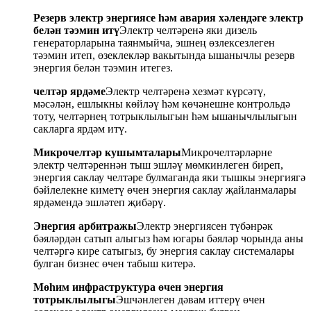
Резерв электр энергиясе һәм авария хәлендәге электр
белән тәэмин итү
Электр челтәренә яки дизель
генераторларына таянмыйча, эшнең өзлексезлеген
тәэмин итеп, өзеклекләр вакытында ышанычлы резерв
энергия белән тәэмин итегез.
челтәр ярдәме
Электр челтәренә хезмәт күрсәтү,
мәсәлән, ешлыкны көйләү һәм көчәнешне контрольдә
тоту, челтәрнең тотрыклылыгын һәм ышанычлылыгын
сакларга ярдәм итү.
Микрочелтәр кушымталары
Микрочелтәрләрне
электр челтәреннән тыш эшләү мөмкинлеген биреп,
энергия саклау челтәре булмаганда яки тышкы энергиягә
бәйлелекне киметү өчен энергия саклау җайланмалары
ярдәмендә эшләтеп җибәрү.
Энергия арбитражы
Электр энергиясен түбәнрәк
бәяләрдән сатып алыгыз һәм югары бәяләр чорында аны
челтәргә кире сатыгыз, бу энергия саклау системалары
булган бизнес өчен табыш китерә.
Мөһим инфраструктура өчен энергия
тотрыклылыгы
Эшчәнлеген дәвам иттерү өчен