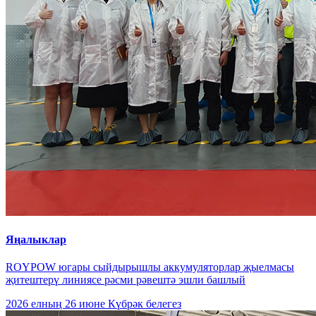
Яңалыклар
ROYPOW югары сыйдырышлы аккумуляторлар җыелмасы
җитештерү линиясе рәсми рәвештә эшли башлый
2026 елның 26 ​​июне
Күбрәк белегез