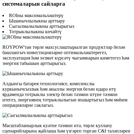
системаларын сайларга
ROIны максимальләштерү
Ышанычлылыкны арттыру
Сыгылмалылыкны арттырыгыз
Тотрыклылыкны көчәйтү
ROYPOW'тан төрле махсуслаштырылган продуктлар белән
башлангыч инвестицияләрне оптимальләштерегез,
эксплуатация һәм хезмәт күрсәтү чыгымнарын киметегез һәм
энергия табышын арттырыгыз.
Алдынгы батарея технологиясе, комплекслы
куркынычсызлык һәм акыллы энергия белән идарә итү
ярдәмендә тотрыклы электр белән тәэмин итүне тәэмин
итегез, энергиянең тотрыклылыгын яхшыртыгыз һәм мөһим
операцияләрне саклагыз.
Масштабланырлык куәтне тәэмин итә, төрле куллану
сценарийларына җайлаша һәм үзгәреп торган C&I таләпләрен