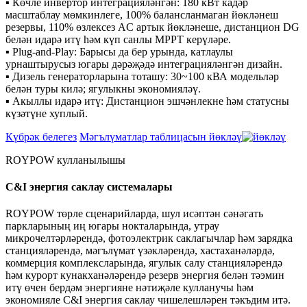
▪ Көчле инвертор интеграцияләнгән: 180 кВт кадәр
масштаблау мөмкинлеге, 100% балансланмаган йөкләнеш
резервы, 110% өзлексез AC артык йөкләнеше, дистанцион DG
белән идарә итү һәм күп санлы MPPT керүләре.
▪ Plug-and-Play: Барысы да бер урында, катлаулы
урнаштырусыз югары дәрәҗәдә интеграцияләнгән дизайн.
▪ Дизель генераторларына тоташу: 30~100 кВА модельләр
белән туры килә; ягулыкны экономияләү.
▪ Акыллы идарә итү: Дистанцион эшчәнлекне һәм статусны
күзәтүне хуплый.
Күбрәк белегез
Мәгълүматлар таблицасын йөкләү
ROYPOW кулланылышы
C&I энергия саклау системалары
ROYPOW төрле сценарийларда, шул исәптән сәнәгать
паркларының иң югары нокталарында, утрау
микрочелтәрләрендә, фотоэлектрик саклагычлар һәм зарядка
станцияләрендә, мәгълүмат үзәкләрендә, хастаханәләрдә,
коммерция комплексларында, ягулык салу станцияләрендә
һәм курорт кунакханәләрендә резерв энергия белән тәэмин
итү өчен бердәм энергияне нәтиҗәле кулланучы һәм
экономияле C&I энергия саклау чишелешләрен тәкъдим итә.