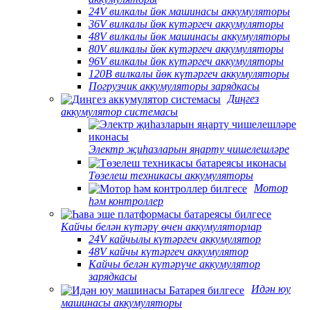
24V вилкалы йөк машинасы аккумуляторы
36V вилкалы йөк күтәргеч аккумуляторы
48V вилкалы йөк машинасы аккумуляторы
80V вилкалы йөк күтәргеч аккумуляторы
96V вилкалы йөк күтәргеч аккумуляторы
120В вилкалы йөк күтәргеч аккумуляторы
Погрузчик аккумуляторы зарядкасы
Диңгез
аккумулятор системасы
Электр җиһазларын яңарту чишелешләре
Төзелеш техникасы аккумуляторы
Мотор
һәм контроллер
Кайчы белән күтәрү өчен аккумуляторлар
24V кайчылы күтәргеч аккумулятор
48V кайчы күтәргеч аккумулятор
Кайчы белән күтәрүче аккумулятор
зарядкасы
Идән юу
машинасы аккумуляторы