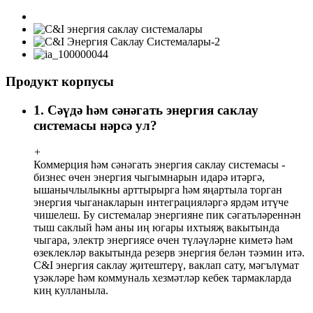
Продукт корпусы
1. Сәүдә һәм сәнәгать энергия саклау
системасы нәрсә ул?
+
Коммерция һәм сәнәгать энергия саклау системасы -
бизнес өчен энергия чыгымнарын идарә итәргә,
ышанычлылыкны арттырырга һәм яңартыла торган
энергия чыганакларын интеграцияләргә ярдәм итүче
чишелеш. Бу системалар энергияне пик сәгатьләреннән
тыш саклый һәм аны иң югары ихтыяҗ вакытында
чыгара, электр энергиясе өчен түләүләрне киметә һәм
өзеклекләр вакытында резерв энергия белән тәэмин итә.
C&I энергия саклау җитештерү, ваклап сату, мәгълүмат
үзәкләре һәм коммуналь хезмәтләр кебек тармакларда
киң кулланыла.