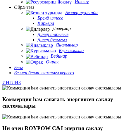
Йөкләү
Өйрәнегез
Безнең турында
Бренд илчесе
Карьера
Дилерлар
Дилер табыгыз
Дилер булыгыз
Яңалыклар
Күргәзмәләр
Вебинар
Очрак
Блог
Безнең белән элемтәгә керегез
ИНГЛИЗ
Коммерция һәм сәнәгать энергиясен саклау
системалары
Ни өчен ROYPOW C&I энергия саклау