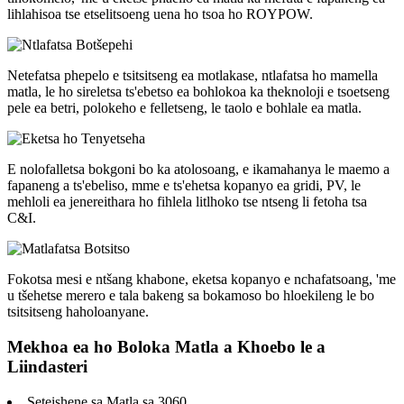
lihlahisoa tse etselitsoeng uena ho tsoa ho ROYPOW.
Netefatsa phepelo e tsitsitseng ea motlakase, ntlafatsa ho mamella
matla, le ho sireletsa ts'ebetso ea bohlokoa ka theknoloji e tsoetseng
pele ea betri, polokeho e felletseng, le taolo e bohlale ea matla.
E nolofalletsa bokgoni bo ka atolosoang, e ikamahanya le maemo a
fapaneng a ts'ebeliso, mme e ts'ehetsa kopanyo ea gridi, PV, le
mehloli ea jenereithara ho fihlela litlhoko tse ntseng li fetoha tsa
C&I.
Fokotsa mesi e ntšang khabone, eketsa kopanyo e nchafatsoang, 'me
u tšehetse merero e tala bakeng sa bokamoso bo hloekileng le bo
tsitsitseng haholoanyane.
Mekhoa ea ho Boloka Matla a Khoebo le a
Liindasteri
Seteishene sa Matla sa 3060