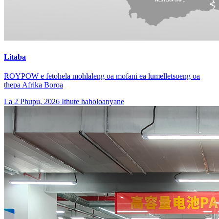
Litaba
ROYPOW e fetohela mohlaleng oa mofani ea lumelletsoeng oa
thepa Afrika Boroa
La 2 Phupu, 2026
Ithute haholoanyane