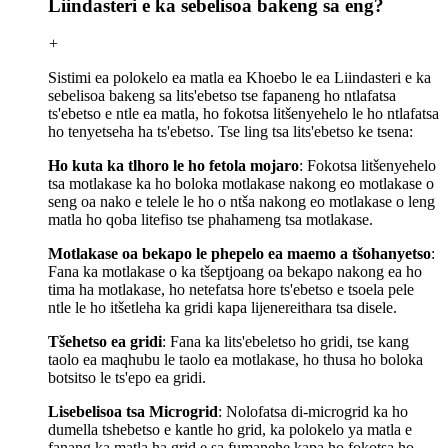
Liindasteri e ka sebelisoa bakeng sa eng?
+
Sistimi ea polokelo ea matla ea Khoebo le ea Liindasteri e ka
sebelisoa bakeng sa lits'ebetso tse fapaneng ho ntlafatsa
ts'ebetso e ntle ea matla, ho fokotsa litšenyehelo le ho ntlafatsa
ho tenyetseha ha ts'ebetso. Tse ling tsa lits'ebetso ke tsena:
Ho kuta ka tlhoro le ho fetola mojaro
: Fokotsa litšenyehelo
tsa motlakase ka ho boloka motlakase nakong eo motlakase o
seng oa nako e telele le ho o ntša nakong eo motlakase o leng
matla ho qoba litefiso tse phahameng tsa motlakase.
Motlakase oa bekapo le phepelo ea maemo a tšohanyetso
:
Fana ka motlakase o ka tšeptjoang oa bekapo nakong ea ho
tima ha motlakase, ho netefatsa hore ts'ebetso e tsoela pele
ntle le ho itšetleha ka gridi kapa lijenereithara tsa disele.
Tšehetso ea gridi
: Fana ka lits'ebeletso ho gridi, tse kang
taolo ea maqhubu le taolo ea motlakase, ho thusa ho boloka
botsitso le ts'epo ea gridi.
Lisebelisoa tsa Microgrid
: Nolofatsa di-microgrid ka ho
dumella tshebetso e kantle ho grid, ka polokelo ya matla e
fanang ka matla ha grid e sa fumanehe kapa ho fokotsa ho