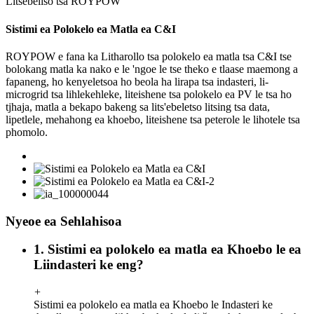
Litšebeliso tsa ROYPOW
Sistimi ea Polokelo ea Matla ea C&I
ROYPOW e fana ka Litharollo tsa polokelo ea matla tsa C&I tse
bolokang matla ka nako e le 'ngoe le tse theko e tlaase maemong a
fapaneng, ho kenyeletsoa ho beola ha lirapa tsa indasteri, li-
microgrid tsa lihlekehleke, liteishene tsa polokelo ea PV le tsa ho
tjhaja, matla a bekapo bakeng sa lits'ebeletso litsing tsa data,
lipetlele, mehahong ea khoebo, liteishene tsa peterole le lihotele tsa
phomolo.
Nyeoe ea Sehlahisoa
1. Sistimi ea polokelo ea matla ea Khoebo le ea
Liindasteri ke eng?
+
Sistimi ea polokelo ea matla ea Khoebo le Indasteri ke