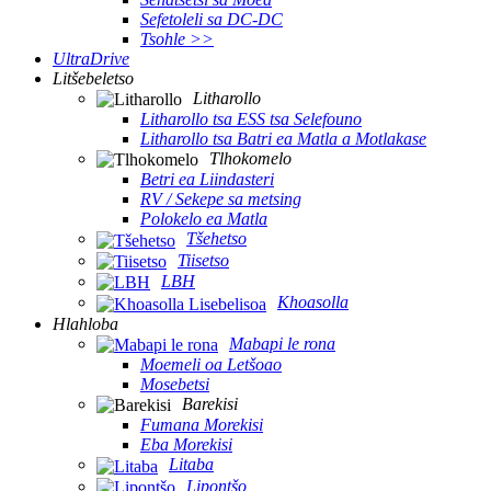
Sefetoleli sa DC-DC
Tsohle >>
UltraDrive
Litšebeletso
Litharollo
Litharollo tsa ESS tsa Selefouno
Litharollo tsa Batri ea Matla a Motlakase
Tlhokomelo
Betri ea Liindasteri
RV / Sekepe sa metsing
Polokelo ea Matla
Tšehetso
Tiisetso
LBH
Khoasolla
Hlahloba
Mabapi le rona
Moemeli oa Letšoao
Mosebetsi
Barekisi
Fumana Morekisi
Eba Morekisi
Litaba
Lipontšo