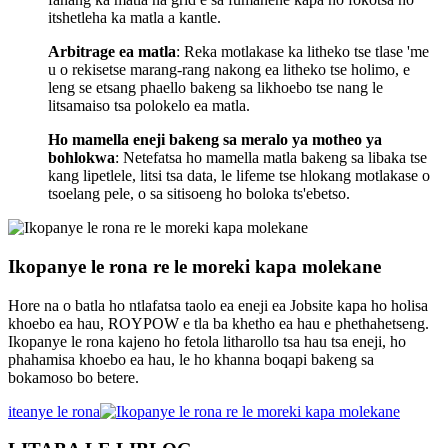
itshetleha ka matla a kantle.
Arbitrage ea matla
: Reka motlakase ka litheko tse tlase 'me
u o rekisetse marang-rang nakong ea litheko tse holimo, e
leng se etsang phaello bakeng sa likhoebo tse nang le
litsamaiso tsa polokelo ea matla.
Ho mamella eneji bakeng sa meralo ya motheo ya
bohlokwa
: Netefatsa ho mamella matla bakeng sa libaka tse
kang lipetlele, litsi tsa data, le lifeme tse hlokang motlakase o
tsoelang pele, o sa sitisoeng ho boloka ts'ebetso.
Ikopanye le rona re le moreki kapa molekane
Hore na o batla ho ntlafatsa taolo ea eneji ea Jobsite kapa ho holisa
khoebo ea hau, ROYPOW e tla ba khetho ea hau e phethahetseng.
Ikopanye le rona kajeno ho fetola litharollo tsa hau tsa eneji, ho
phahamisa khoebo ea hau, le ho khanna boqapi bakeng sa
bokamoso bo betere.
iteanye le rona