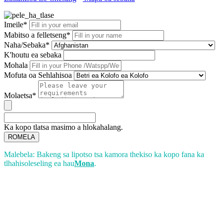
Imeile*
Mabitso a felletseng*
Naha/Sebaka*
K'houtu ea sebaka
Mohala
Mofuta oa Sehlahisoa
Molaetsa*
Ka kopo tlatsa masimo a hlokahalang.
ROMELA
Malebela: Bakeng sa lipotso tsa kamora thekiso ka kopo fana ka
tlhahisoleseling ea hau
Mona
.