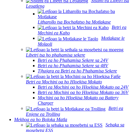
Sistimi ea Libetri tsa
Leoatleng
Litharollo tsa Bochafatso ba Motlakase
Betri ea
Mechini ea Kaho
Motlakase le
Molaoli
Libetri tsa ho phahamisa sekere
Betri ea ho Phahamisa Sekere sa 24V
Betri ea ho Phahamisa Sekere sa 48V
Tjhajara ea Betri ea ho Phahamisa Sekere
Betri ea Mochini oa ho Hloekisa Mokato
Betri ea Mochini oa ho Hloekisa Mokato oa 24V
Betri ea Mochini oa ho Hloekisa Mokato oa 36V
Mochini oa ho Hloekisa Mokato oa Battery
Charger
Betri ea
Enjene ea Trolling
Mekhoa ea ho Boloka Matla
Sebaka sa
mosebetsi ESS