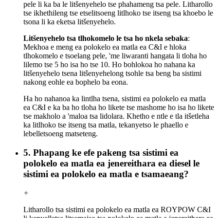
pele li ka ba le litšenyehelo tse phahameng tsa pele. Litharollo
tse ikhethileng tse etselitsoeng litlhoko tse itseng tsa khoebo le
tsona li ka eketsa litšenyehelo.
Litšenyehelo tsa tlhokomelo le tsa ho nkela sebaka
:
Mekhoa e meng ea polokelo ea matla ea C&I e hloka
tlhokomelo e tsoelang pele, 'me liwaranti hangata li tloha ho
lilemo tse 5 ho isa ho tse 10. Ho bohlokoa ho nahana ka
litšenyehelo tsena litšenyehelong tsohle tsa beng ba sistimi
nakong eohle ea bophelo ba eona.
Ha ho nahanoa ka lintlha tsena, sistimi ea polokelo ea matla
ea C&I e ka ba ho tloha ho likete tse mashome ho isa ho likete
tse makholo a 'maloa tsa lidolara. Khetho e ntle e tla itšetleha
ka litlhoko tse itseng tsa matla, tekanyetso le phaello e
lebelletsoeng matseteng.
5. Phapang ke efe pakeng tsa sistimi ea
polokelo ea matla ea jenereithara ea diesel le
sistimi ea polokelo ea matla e tsamaeang?
+
Litharollo tsa sistimi ea polokelo ea matla ea ROYPOW C&I