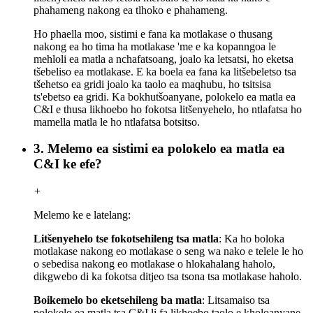
phahameng nakong ea tlhoko e phahameng.
Ho phaella moo, sistimi e fana ka motlakase o thusang
nakong ea ho tima ha motlakase 'me e ka kopanngoa le
mehloli ea matla a nchafatsoang, joalo ka letsatsi, ho eketsa
tšebeliso ea motlakase. E ka boela ea fana ka litšebeletso tsa
tšehetso ea gridi joalo ka taolo ea maqhubu, ho tsitsisa
ts'ebetso ea gridi. Ka bokhutšoanyane, polokelo ea matla ea
C&I e thusa likhoebo ho fokotsa litšenyehelo, ho ntlafatsa ho
mamella matla le ho ntlafatsa botsitso.
3. Melemo ea sistimi ea polokelo ea matla ea
C&I ke efe?
+
Melemo ke e latelang:
Litšenyehelo tse fokotsehileng tsa matla
: Ka ho boloka
motlakase nakong eo motlakase o seng wa nako e telele le ho
o sebedisa nakong eo motlakase o hlokahalang haholo,
dikgwebo di ka fokotsa ditjeo tsa tsona tsa motlakase haholo.
Boikemelo bo eketsehileng ba matla
: Litsamaiso tsa
polokelo ea matla tsa C&I li fa likhoebo taolo e kholoanyane