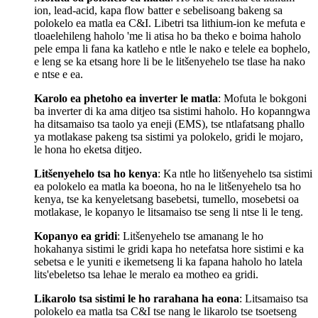
ion, lead-acid, kapa flow batter e sebelisoang bakeng sa
polokelo ea matla ea C&I. Libetri tsa lithium-ion ke mefuta e
tloaelehileng haholo 'me li atisa ho ba theko e boima haholo
pele empa li fana ka katleho e ntle le nako e telele ea bophelo,
e leng se ka etsang hore li be le litšenyehelo tse tlase ha nako
e ntse e ea.
Karolo ea phetoho ea inverter le matla
: Mofuta le bokgoni
ba inverter di ka ama ditjeo tsa sistimi haholo. Ho kopanngwa
ha ditsamaiso tsa taolo ya eneji (EMS), tse ntlafatsang phallo
ya motlakase pakeng tsa sistimi ya polokelo, gridi le mojaro,
le hona ho eketsa ditjeo.
Litšenyehelo tsa ho kenya
: Ka ntle ho litšenyehelo tsa sistimi
ea polokelo ea matla ka boeona, ho na le litšenyehelo tsa ho
kenya, tse ka kenyeletsang basebetsi, tumello, mosebetsi oa
motlakase, le kopanyo le litsamaiso tse seng li ntse li le teng.
Kopanyo ea gridi
: Litšenyehelo tse amanang le ho
hokahanya sistimi le gridi kapa ho netefatsa hore sistimi e ka
sebetsa e le yuniti e ikemetseng li ka fapana haholo ho latela
lits'ebeletso tsa lehae le meralo ea motheo ea gridi.
Likarolo tsa sistimi le ho rarahana ha eona
: Litsamaiso tsa
polokelo ea matla tsa C&I tse nang le likarolo tse tsoetseng