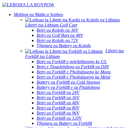
Mekhoa ea Matla a Sepheo
Libetri tsa Lithium Golf Cart
Betri ea Kolofo ea 36V
Betri ea Golf Bart ea 48V
Betri ea Kolofo ea 72V
Tjhajara ea Battery ea Kolofo
Libetri tsa
Forklift tsa Lithium
Betri ea Forklift e netefalitsoeng ke UL
Betri e Tloaelehileng ea Forklift ea DIN
Betri ea Forklift e Pholisitsoeng ke Moea
Betri ea Forklift e Pholisitsoeng ka Metsi
Battery ea Forklift ea Cold Storage
Battery ea Forklift e sa Phatloheng
Betri ea Forklift ea 24V
Betri ea Forklift ea 36V
Betri ea Forklift ea 48V
Betri ea Forklift ea 80V
Betri ea Forklift ea 96V
Betri ea Forklift ea 120V
Tjhajara ea Battery ea Forklift