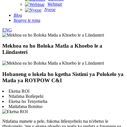
Webinar
Nyeoe
Blog
Iteanye le rona
ENG
Mekhoa ea ho Boloka Matla a Khoebo le a
Liindasteri
Hobaneng o lokela ho kgetha Sistimi ya Polokelo ya
Matla ya ROYPOW C&I
Eketsa ROI
Ntlafatsa Botšepehi
Eketsa ho Tenyetseha
Matlafatsa Botsitso
Ntlafatsa matsete a pele, fokotsa litšenyehelo tsa ts'ebetso le
tlhokomelo, 'me u eketse phaello ea matla ka mefuta e fapaneng ea