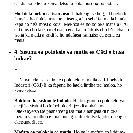
ea khabone le ho kenya letsoho bokamosong bo botala.
Ho latela melao ea tsamaiso
: Libakeng tse ling, likhoebo li
tlameha ho fihlela maemo a itseng a ho sebelisa matla hantle
kapa ho ntša mosi o kotsi. Mekhoa ea ho boloka matla a C&I
e li thusa ho latela melaoana ena ka ho fokotsa ho itšetleha ha
tsona ka matla a gridi le ho ntlafatsa tsamaiso ea tsona ea
matla.
4. Sistimi ea polokelo ea matla ea C&I e bitsa
bokae?
+
Litšenyehelo tsa sistimi ea polokelo ea matla ea Khoebo le
Indasteri (C&I) li ka fapana ho latela lintlha tse 'maloa, ho
kenyeletsoa:
Bokhoni ba sistimi le boholo
: Ha bokgoni ba polokelo ya
eneji ba sistimi bo le boholo, ditjeo di a phahama.
Ditekanyetso tse phahameng tsa matla hangata di hloka
meralo ya motheo e rarahaneng le dibetri tse kgolo, e leng se
eketsang ditjeo.
Mofuta oa polokelo ea matla
: Ho na le mefuta ea lithium-