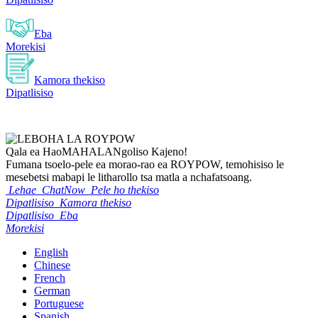
Eba
Morekisi
Kamora thekiso
Dipatlisiso
Qala ea Hao
MAHALA
Ngoliso Kajeno!
Fumana tsoelo-pele ea morao-rao ea ROYPOW, temohisiso le
mesebetsi mabapi le litharollo tsa matla a nchafatsoang.
Lehae
ChatNow
Pele ho thekiso
Dipatlisiso
Kamora thekiso
Dipatlisiso
Eba
Morekisi
English
Chinese
French
German
Portuguese
Spanish