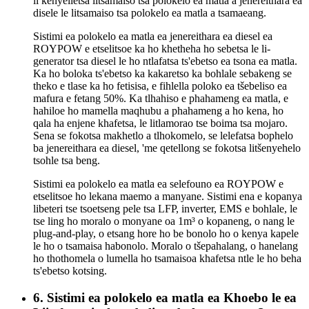
li kenyelletsa litsamaiso tsa polokelo ea matla a jenereithara ea
disele le litsamaiso tsa polokelo ea matla a tsamaeang.
Sistimi ea polokelo ea matla ea jenereithara ea diesel ea
ROYPOW e etselitsoe ka ho khetheha ho sebetsa le li-
generator tsa diesel le ho ntlafatsa ts'ebetso ea tsona ea matla.
Ka ho boloka ts'ebetso ka kakaretso ka bohlale sebakeng se
theko e tlase ka ho fetisisa, e fihlella poloko ea tšebeliso ea
mafura e fetang 50%. Ka tlhahiso e phahameng ea matla, e
hahiloe ho mamella maqhubu a phahameng a ho kena, ho
qala ha enjene khafetsa, le litlamorao tse boima tsa mojaro.
Sena se fokotsa makhetlo a tlhokomelo, se lelefatsa bophelo
ba jenereithara ea diesel, 'me qetellong se fokotsa litšenyehelo
tsohle tsa beng.
Sistimi ea polokelo ea matla ea selefouno ea ROYPOW e
etselitsoe ho lekana maemo a manyane. Sistimi ena e kopanya
libeteri tse tsoetseng pele tsa LFP, inverter, EMS e bohlale, le
tse ling ho moralo o monyane oa 1m³ o kopaneng, o nang le
plug-and-play, o etsang hore ho be bonolo ho o kenya kapele
le ho o tsamaisa habonolo. Moralo o tšepahalang, o hanelang
ho thothomela o lumella ho tsamaisoa khafetsa ntle le ho beha
ts'ebetso kotsing.
6. Sistimi ea polokelo ea matla ea Khoebo le ea