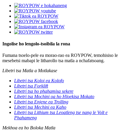
Ingolise ho lengolo-tsoibila la rona
Fumana tsoelo-pele ea morao-rao ea ROYPOW, temohisiso le
mesebetsi mabapi le litharollo tsa matla a nchafatsoang.
Libetri tsa Matla a Motlakase
Libetri tsa Koloi ea Kolofo
Libetri tsa Forklift
Libetri tsa ho phahamisa sekere
Libetri tsa Mochini oa ho Hloekisa Mokato
Libetri tsa Enjene ea Trolling
Libetri tsa Mechini ea Kaho
Libetri tsa Lithium tsa Leoatleng tse nang le Volt e
Phahameng
Mekhoa ea ho Boloka Matla