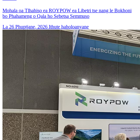
Mohala oa Tlhahiso ea ROYPOW ea Libetri tse nang le Bokhoni
bo Phahameng o Qala ho Sebetsa Semmuso
La 26 Phuptjane, 2026
Ithute haholoanyane