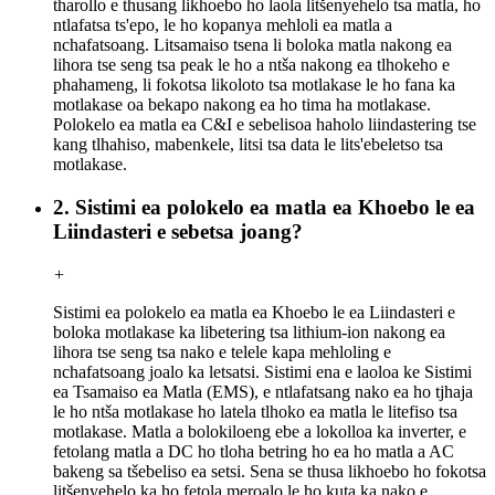
tharollo e thusang likhoebo ho laola litšenyehelo tsa matla, ho
ntlafatsa ts'epo, le ho kopanya mehloli ea matla a
nchafatsoang. Litsamaiso tsena li boloka matla nakong ea
lihora tse seng tsa peak le ho a ntša nakong ea tlhokeho e
phahameng, li fokotsa likoloto tsa motlakase le ho fana ka
motlakase oa bekapo nakong ea ho tima ha motlakase.
Polokelo ea matla ea C&I e sebelisoa haholo liindastering tse
kang tlhahiso, mabenkele, litsi tsa data le lits'ebeletso tsa
motlakase.
2. Sistimi ea polokelo ea matla ea Khoebo le ea
Liindasteri e sebetsa joang?
+
Sistimi ea polokelo ea matla ea Khoebo le ea Liindasteri e
boloka motlakase ka libetering tsa lithium-ion nakong ea
lihora tse seng tsa nako e telele kapa mehloling e
nchafatsoang joalo ka letsatsi. Sistimi ena e laoloa ke Sistimi
ea Tsamaiso ea Matla (EMS), e ntlafatsang nako ea ho tjhaja
le ho ntša motlakase ho latela tlhoko ea matla le litefiso tsa
motlakase. Matla a bolokiloeng ebe a lokolloa ka inverter, e
fetolang matla a DC ho tloha betring ho ea ho matla a AC
bakeng sa tšebeliso ea setsi. Sena se thusa likhoebo ho fokotsa
litšenyehelo ka ho fetola meroalo le ho kuta ka nako e