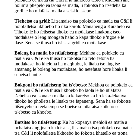
holim'a phepelo ea tsona ea matla, li fokotsa ho itšetleha ka
gridi le ho ntlafatsa matla a setsi le ts'epo.
Tšehetso ea gridi
: Litsamaiso tsa polokelo ea matla tsa C&I li
nolofalletsa likhoebo ho nka karolo Mananeng a Karabelo ea
Tlhoko le ho fetisetsa tlhoko ea motlakase linakong tseo
motlakase o leng mongata haholo kapa tlhoko e 'ngoe e le
tlase. Sena se thusa ho tsitsisa gridi ea motlakase.
Boleng ba matla bo ntlafetseng
: Mekhoa ea polokelo ea
matla ea C&I e ka thusa ho fokotsa ho feto-fetoha ha
motlakase, ho kheloha ha maqhubu, le litaba tse ling tse
amanang le boleng ba motlakase, ho netefatsa hore libaka li
sebetsa hantle.
Bokgoni bo ntlafetseng ba ts'ebetso
: Mekhoa ea polokelo ea
matla ea C&I e ka thusa likhoebo ho laola le ho ntlafatsa
tšebeliso ea tsona ea matla ka kakaretso ka ho leka-lekanya
tlhoko ho pholletsa le linako tse fapaneng. Sena ha se fokotse
litšenyehelo feela empa se boetse se ntlafatsa katleho ea
ts'ebetso ea khoebo.
Botsitso bo ntlafetseng
: Ka ho kopanya mehloli ea matla a
nchafatsoang joalo ka letsatsi, litsamaiso tsa polokelo ea matla
tsa C&I li nolofalletsa likhoebo ho fokotsa khatello ea tsona