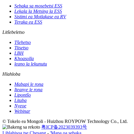
Sebaka sa mosebetsi ESS
Lekala la Metsing la ESS
Sistimi ea Motlakase ea RV
Teraka ea ESS
Litšebeletso
Tšehetso
Tiisetso
LBH
Khoasolla
leano la lekunutu
Hlahloba
Mabapi le rona
Iteanye le rona
Lipontšo
Litaba
Nyeoe
Webinar
© Tokelo ea Mongoli - Huizhou ROYPOW Technology Co., Ltd.
粤ICP备2023039393号
Lihlahisoa tse Chesang
-
'Mapa oa sebaka