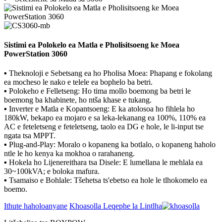
Sistimi ea Polokelo ea Matla e Pholisitsoeng ke Moea
PowerStation 3060
▪ Theknoloji e Sebetsang ea ho Pholisa Moea: Phapang e fokolang
ea mocheso le nako e telele ea bophelo ba betri.
▪ Polokeho e Felletseng: Ho tima mollo boemong ba betri le
boemong ba khabinete, ho ntša khase e tukang.
▪ Inverter e Matla e Kopantsoeng: E ​​ka atolosoa ho fihlela ho
180kW, bekapo ea mojaro e sa leka-lekanang ea 100%, 110% ea
AC e feteletseng e feteletseng, taolo ea DG e hole, le li-input tse
ngata tsa MPPT.
▪ Plug-and-Play: Moralo o kopaneng ka botlalo, o kopaneng haholo
ntle le ho kenya ka mokhoa o rarahaneng.
▪ Hokela ho Lijenereithara tsa Disele: E lumellana le mehlala ea
30~100kVA; e boloka mafura.
▪ Tsamaiso e Bohlale: Tšehetsa ts'ebetso ea hole le tlhokomelo ea
boemo.
Ithute haholoanyane
Khoasolla Leqephe la Lintlha