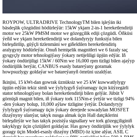
ROYPOW, ULTRADRIVE TechnologyTM bilen işleýän iki
bäsdeşlik çözgüdini hödürleýär: 15kW ykjam 2-in-1 hereketlendiriji
motor we 25kW PMSM motor we gözegçilik ediji çözgüdi. Öňküsi
ýeňil we ykjam hereketlendiriji we dolandyryjy funksiýa bilen
birleşdirilip, güýçli tizlenmäni we giňeldilen hereketlendiriş
aralygyny hödürleýär. Onuň hemişelik magnitleri we 6 fazaly saç
gysgyçly motor tehnologiýasy ýokary netijeliligi üpjün edýär. Iň
ýokary öndürijiligi 15kW / 60Nm we 16,000 rpm tizligi bilen ajaýyp
öndürijilik berýär, CANBUS esasly batareýany goramak
howpsuzlygy goldaýar we batareýanyň ömrüni uzaldýar.
Ikinjisi, 15 kWt-dan gowrak üznüksiz we 25 kW kuwwatlylygy
üpjün edýän tekiz simli we ýylylygyň ýaýramagy üçin küýzegärli
stator tehnologiýasy bolan hereketlendiriji bilen gelýär. Jübüt V
görnüşli magnit bilen, iň ýokary tork 115Nm-e ýetýär we tizligi 94%
-den ýokary bolup, 10,000 aýlaw tizligine ýetýär. Dolandyryjy
ýylylygyň ýaýramagy üçin ýokary derejede sowadylan MOSFET
dizaýnyny ulanýar, takyk nusga almak üçin Hall datçiklerini
birleşdirýär we has takyk pozisiýa signallary we tork gözegçiliginiň
takyklygy üçin çözüjileri goldaýar. Has gowy öndürijilik we ýylylyk
goragy üçin Model-esasly dizaýny (MBD) öz içine alýar, ASIL C