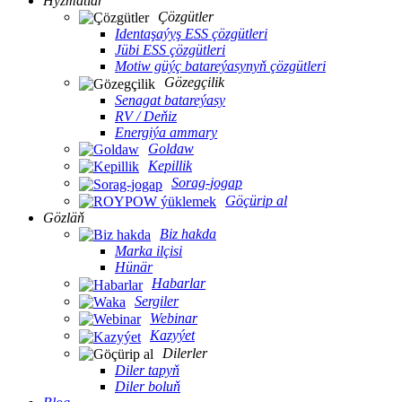
Hyzmatlar
Çözgütler
Identaşaýyş ESS çözgütleri
Jübi ESS çözgütleri
Motiw güýç batareýasynyň çözgütleri
Gözegçilik
Senagat batareýasy
RV / Deňiz
Energiýa ammary
Goldaw
Kepillik
Sorag-jogap
Göçürip al
Gözläň
Biz hakda
Marka ilçisi
Hünär
Habarlar
Sergiler
Webinar
Kazyýet
Dilerler
Diler tapyň
Diler boluň