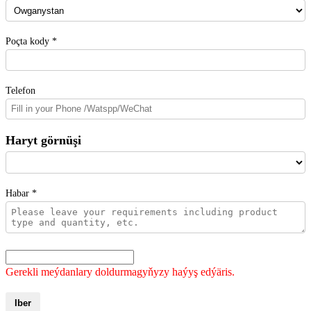
Poçta kody *
Telefon
Haryt görnüşi
Habar *
Gerekli meýdanlary doldurmagyňyzy haýyş edýäris.
Iber