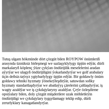
Tutuş ulgam hökmünde dört çözgüt bilen ROYPOW önümleriň
arasynda üznüksiz birleşmegi we sazlaşyklylygy üpjün edýär, dürli
markalaryň köplenç ýüze çykýan öndürijilik meselelerini aradan
aýyrýar we ulagyň öndürijiligini ýokarlandyrýar we golf arabalary
üçin deňsiz-taýsyz ygtybarlylygy üpjün edýär. Bir goldawly önüm
goldawy tehniki hyzmaty ýönekeýleşdirýär, satuwdan soňky
hyzmaty standartlaşdyrýar we abatlaýyş çärelerini çaltlaşdyrýar, iş
wagty azaldýar we iş çykdajylaryny azaldýar. Çeýe özleşdirme
opsiýalary bilen, doly çözgüt müşderilere uzak möhletleýin
öndürijiligi we çykdajylary tygşytlamagy teklip edip, dürli
zerurlyklary kanagatlandyrýar.