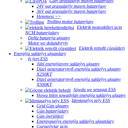
Gaty arassalaýjy maşyn batareýasy
24V gat arassalaýjy maşyn batareýasy
36V gat arassalaýjy maşyn batareýasy
Hemmesi >>
Trolling motor batareýasy
Elektrik motosiklleri üçin
NCM batareýalary
Deňiz batareýa ulgamy
Motor we dolandyryjy
Elektrik retrofit çözgütleri
Energiýa saklaýyş ulgamlary
Iş ýeri ESS
Jübi energiýasyny saklaýyş ulgamy
Dizel generatorynyň energiýa saklaýyş ulgamy
X250KT
Dizel generatorynyň energiýa saklaýyş ulgamy
X500KT
Söwda we senagat ESS
Howa bilen sowadylan energiýa saklaýyş ulgamy
Identaşaýyş jaýy ESS
Grid Gün ulgamy
Gün batareýalary
Gün öwrüjileri
Energyaşaýyş energiýa saklaýyş ulgamlary
Gurnaýjylar üçin