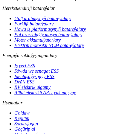
Hereketlendiriji batareýalar
Golf arabasynyň batareýalary
Forklift batareýalary
Howa iş platformasynyň batareýalary
Pol arassalaýjy maşyn batareýalary
Motor akkumulýatorlary
Elektrik motosikli NCM batareýalary
Energiýa saklaýyş ulgamlary
Iş ýeri ESS
Söwda we senagat ESS
Identaşaýyş jaýy ESS
Deňiz ESS
RV elektrik ulgamy
Allhli elektrikli APU ýük maşyny
Hyzmatlar
Goldaw
Kepillik
Sorag-jogap
Göçürip al