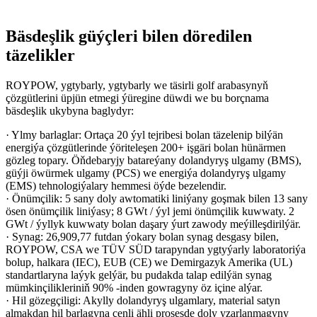
Bäsdeşlik güýçleri bilen döredilen
täzelikler
ROYPOW, ygtybarly, ygtybarly we täsirli golf arabasynyň
çözgütlerini üpjün etmegi ýüregine düwdi we bu borçnama
bäsdeşlik ukybyna baglydyr:
· Ylmy barlaglar: Ortaça 20 ýyl tejribesi bolan täzelenip bilýän
energiýa çözgütlerinde ýöriteleşen 200+ işgäri bolan hünärmen
gözleg topary. Öňdebaryjy batareýany dolandyryş ulgamy (BMS),
güýji öwürmek ulgamy (PCS) we energiýa dolandyryş ulgamy
(EMS) tehnologiýalary hemmesi öýde bezelendir.
· Önümçilik: 5 sany doly awtomatiki liniýany goşmak bilen 13 sany
ösen önümçilik liniýasy; 8 GWt / ýyl jemi önümçilik kuwwaty. 2
GWt / ýyllyk kuwwaty bolan daşary ýurt zawody meýilleşdirilýär.
· Synag: 26,909,77 futdan ýokary bolan synag desgasy bilen,
ROYPOW, CSA we TÜV SÜD tarapyndan ygtyýarly laboratoriýa
bolup, halkara (IEC), EUB (CE) we Demirgazyk Amerika (UL)
standartlaryna laýyk gelýär, bu pudakda talap edilýän synag
mümkinçilikleriniň 90% -inden gowragyny öz içine alýar.
· Hil gözegçiligi: Akylly dolandyryş ulgamlary, material satyn
almakdan hil barlagyna çenli ähli prosesde doly yzarlanmagyny