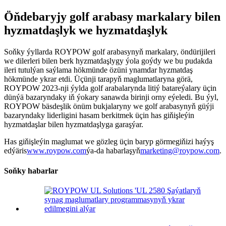
Öňdebaryjy golf arabasy markalary bilen
hyzmatdaşlyk we hyzmatdaşlyk
Soňky ýyllarda ROYPOW golf arabasynyň markalary, öndürijileri
we dilerleri bilen berk hyzmatdaşlygy ýola goýdy we bu pudakda
ileri tutulýan saýlama hökmünde özüni ynamdar hyzmatdaş
hökmünde ykrar etdi. Üçünji tarapyň maglumatlaryna görä,
ROYPOW 2023-nji ýylda golf arabalarynda litiý batareýalary üçin
dünýä bazaryndaky iň ýokary sanawda birinji orny eýeledi. Bu ýyl,
ROYPOW bäsdeşlik önüm bukjalaryny we golf arabasynyň güýji
bazaryndaky liderligini hasam berkitmek üçin has giňişleýin
hyzmatdaşlar bilen hyzmatdaşlyga garaşýar.
Has giňişleýin maglumat we gözleg üçin baryp görmegiňizi haýyş
edýäris
www.roypow.com
ýa-da habarlaşyň
marketing@roypow.com
.
Soňky habarlar