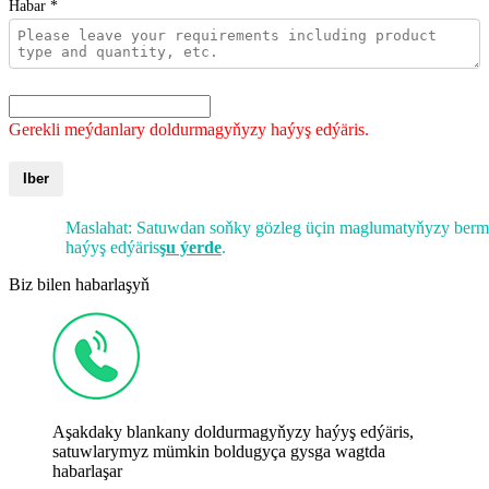
Habar *
Gerekli meýdanlary doldurmagyňyzy haýyş edýäris.
Iber
Maslahat: Satuwdan soňky gözleg üçin maglumatyňyzy berm
haýyş edýäris
şu ýerde
.
Biz bilen habarlaşyň
Aşakdaky blankany doldurmagyňyzy haýyş edýäris,
satuwlarymyz mümkin boldugyça gysga wagtda
habarlaşar