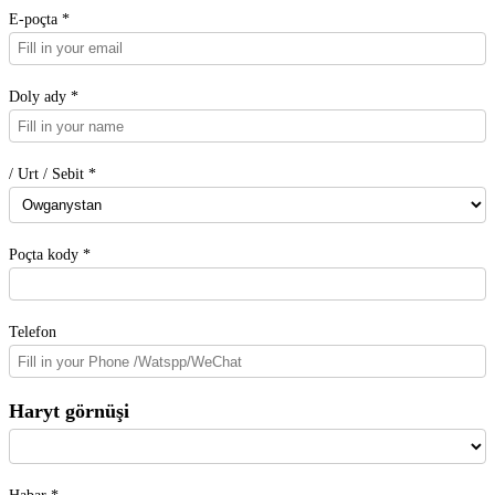
E-poçta *
Doly ady *
/ Urt / Sebit *
Poçta kody *
Telefon
Haryt görnüşi