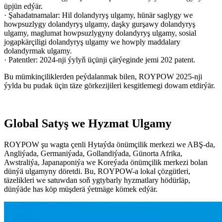
üpjün edýär.
· Şahadatnamalar: Hil dolandyryş ulgamy, hünär saglygy we
howpsuzlygy dolandyryş ulgamy, daşky gurşawy dolandyryş
ulgamy, maglumat howpsuzlygyny dolandyryş ulgamy, sosial
jogapkärçiligi dolandyryş ulgamy we howply maddalary
dolandyrmak ulgamy.
· Patentler: 2024-nji ýylyň üçünji çärýeginde jemi 202 patent.
Bu mümkinçiliklerden peýdalanmak bilen, ROYPOW 2025-nji
ýylda bu pudak üçin täze görkezijileri kesgitlemegi dowam etdirýär.
Global Satyş we Hyzmat Ulgamy
ROYPOW şu wagta çenli Hytaýda önümçilik merkezi we ABŞ-da,
Angliýada, Germaniýada, Gollandiýada, Günorta Afrika,
Awstraliýa, Japanaponiýa we Koreýada önümçilik merkezi bolan
dünýä ulgamyny döretdi. Bu, ROYPOW-a lokal çözgütleri,
täzelikleri we satuwdan soň ygtybarly hyzmatlary hödürläp,
dünýäde has köp müşderä ýetmäge kömek edýär.