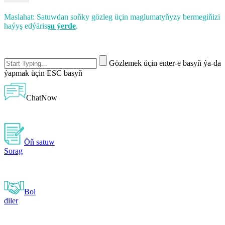
Maslahat: Satuwdan soňky gözleg üçin maglumatyňyzy bermegiňizi
haýyş edýäris
şu ýerde
.
Gözlemek üçin enter-e basyň ýa-da
ýapmak üçin ESC basyň
ChatNow
Öň satuw
Sorag
Bol
diler