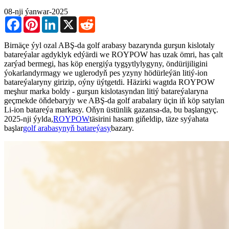
08-nji ýanwar-2025
Facebook
Pinterest
LinkedIn
X
Reddit
Birnäçe ýyl ozal ABŞ-da golf arabasy bazarynda gurşun kislotaly
batareýalar agdyklyk edýärdi we ROYPOW has uzak ömri, has çalt
zarýad bermegi, has köp energiýa tygşytlylygyny, öndürijiligini
ýokarlandyrmagy we uglerodyň pes yzyny hödürleýän litiý-ion
batareýalaryny girizip, oýny üýtgetdi. Häzirki wagtda ROYPOW
meşhur marka boldy - gurşun kislotasyndan litiý batareýalaryna
geçmekde öňdebaryjy we ABŞ-da golf arabalary üçin iň köp satylan
Li-ion batareýa markasy. Oňyn üstünlik gazansa-da, bu başlangyç.
2025-nji ýylda,
ROYPOW
täsirini hasam giňeldip, täze syýahata
başlar
golf arabasynyň batareýasy
bazary.