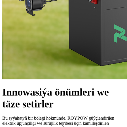
Innowasiýa önümleri we
täze setirler
Bu syýahatyň bir bölegi hökmünde, ROYPOW güýçlendirilen
elektrik üpjünçiligi we sürüjilik tejribesi üçin kämilleşdirilen