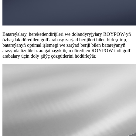
Batareýalary, hereketlendirijileri we dolandyryjylary ROYPOW-yň
özbaşdak döredilen golf arabasy zarýad berijileri bilen birleşdirip,
batareýanyň optimal işlemegi we zarýad beriji bilen batareýanyň
arasynda üznüksiz aragatnaşyk üçin döredilen ROYPOW indi golf
arabalary üçin doly güýç çözgütlerini hödürleýär.