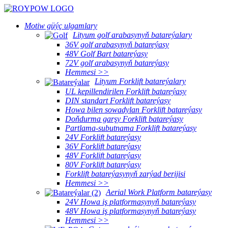
Motiw güýç ulgamlary
Lityum golf arabasynyň batareýalary
36V golf arabasynyň batareýasy
48V Golf Bart batareýasy
72V golf arabasynyň batareýasy
Hemmesi >>
Lityum Forklift batareýalary
UL kepillendirilen Forklift batareýasy
DIN standart Forklift batareýasy
Howa bilen sowadylan Forklift batareýasy
Doňdurma garşy Forklift batareýasy
Partlama-subutnama Forklift batareýasy
24V Forklift batareýasy
36V Forklift batareýasy
48V Forklift batareýasy
80V Forklift batareýasy
Forklift batareýasynyň zarýad berijisi
Hemmesi >>
Aerial Work Platform batareýasy
24V Howa iş platformasynyň batareýasy
48V Howa iş platformasynyň batareýasy
Hemmesi >>