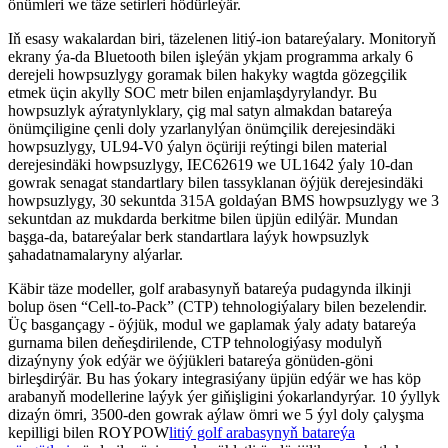
önümleri we täze setirleri hödürleýär.
Iň esasy wakalardan biri, täzelenen litiý-ion batareýalary. Monitoryň
ekrany ýa-da Bluetooth bilen işleýän ykjam programma arkaly 6
derejeli howpsuzlygy goramak bilen hakyky wagtda gözegçilik
etmek üçin akylly SOC metr bilen enjamlaşdyrylandyr. Bu
howpsuzlyk aýratynlyklary, çig mal satyn almakdan batareýa
önümçiligine çenli doly yzarlanylýan önümçilik derejesindäki
howpsuzlygy, UL94-V0 ýalyn öçüriji reýtingi bilen material
derejesindäki howpsuzlygy, IEC62619 we UL1642 ýaly 10-dan
gowrak senagat standartlary bilen tassyklanan öýjük derejesindäki
howpsuzlygy, 30 sekuntda 315A goldaýan BMS howpsuzlygy we 3
sekuntdan az mukdarda berkitme bilen üpjün edilýär. Mundan
başga-da, batareýalar berk standartlara laýyk howpsuzlyk
şahadatnamalaryny alýarlar.
Käbir täze modeller, golf arabasynyň batareýa pudagynda ilkinji
bolup ösen “Cell-to-Pack” (CTP) tehnologiýalary bilen bezelendir.
Üç basgançagy - öýjük, modul we gaplamak ýaly adaty batareýa
gurnama bilen deňeşdirilende, CTP tehnologiýasy modulyň
dizaýnyny ýok edýär we öýjükleri batareýa gönüden-göni
birleşdirýär. Bu has ýokary integrasiýany üpjün edýär we has köp
arabanyň modellerine laýyk ýer giňişligini ýokarlandyrýar. 10 ýyllyk
dizaýn ömri, 3500-den gowrak aýlaw ömri we 5 ýyl doly çalyşma
kepilligi bilen ROYPOW
litiý golf arabasynyň batareýa