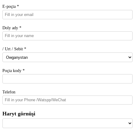
E-poçta *
Doly ady *
/ Urt / Sebit *
Poçta kody *
Telefon
Haryt görnüşi