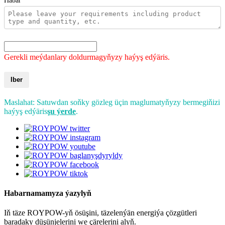
Habar *
Gerekli meýdanlary doldurmagyňyzy haýyş edýäris.
Iber
Maslahat: Satuwdan soňky gözleg üçin maglumatyňyzy bermegiňizi
haýyş edýäris
şu ýerde
.
Habarnamamyza ýazylyň
Iň täze ROYPOW-yň ösüşini, täzelenýän energiýa çözgütleri
baradaky düşünjelerini we çärelerini alyň.