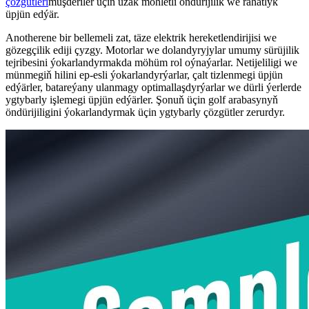
çözgütleri
müşderiler üçin uzak möhletli öndürijilik we rahatlyk
üpjün edýär.
Anotherene bir bellemeli zat, täze elektrik hereketlendirijisi we
gözegçilik ediji çyzgy. Motorlar we dolandyryjylar umumy sürüjilik
tejribesini ýokarlandyrmakda möhüm rol oýnaýarlar. Netijeliligi we
münmegiň hilini ep-esli ýokarlandyrýarlar, çalt tizlenmegi üpjün
edýärler, batareýany ulanmagy optimallaşdyrýarlar we dürli ýerlerde
ygtybarly işlemegi üpjün edýärler. Şonuň üçin golf arabasynyň
öndürijiligini ýokarlandyrmak üçin ygtybarly çözgütler zerurdyr.