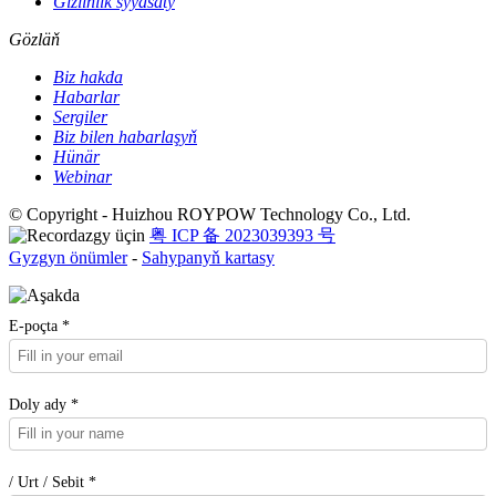
Gizlinlik syýasaty
Gözläň
Biz hakda
Habarlar
Sergiler
Biz bilen habarlaşyň
Hünär
Webinar
© Copyright - Huizhou ROYPOW Technology Co., Ltd.
粤 ICP 备 2023039393 号
Gyzgyn önümler
-
Sahypanyň kartasy
E-poçta *
Doly ady *
/ Urt / Sebit *