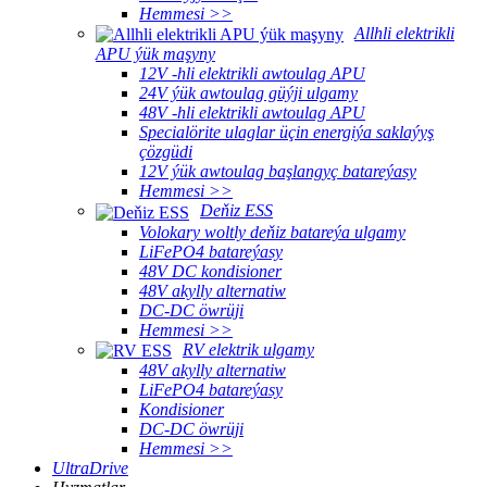
Hemmesi >>
Allhli elektrikli
APU ýük maşyny
12V -hli elektrikli awtoulag APU
24V ýük awtoulag güýji ulgamy
48V -hli elektrikli awtoulag APU
Specialörite ulaglar üçin energiýa saklaýyş
çözgüdi
12V ýük awtoulag başlangyç batareýasy
Hemmesi >>
Deňiz ESS
Volokary woltly deňiz batareýa ulgamy
LiFePO4 batareýasy
48V DC kondisioner
48V akylly alternatiw
DC-DC öwrüji
Hemmesi >>
RV elektrik ulgamy
48V akylly alternatiw
LiFePO4 batareýasy
Kondisioner
DC-DC öwrüji
Hemmesi >>
UltraDrive