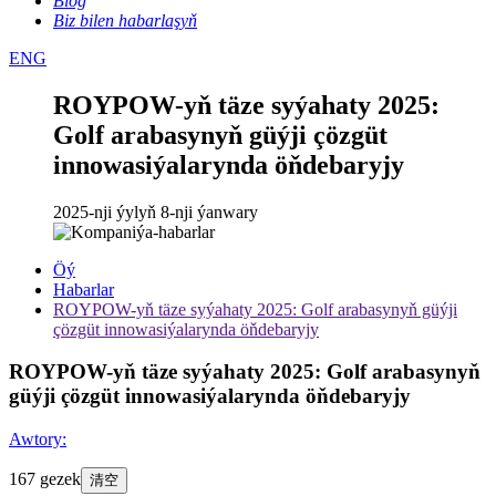
Blog
Biz bilen habarlaşyň
ENG
ROYPOW-yň täze syýahaty 2025:
Golf arabasynyň güýji çözgüt
innowasiýalarynda öňdebaryjy
2025-nji ýylyň 8-nji ýanwary
Öý
Habarlar
ROYPOW-yň täze syýahaty 2025: Golf arabasynyň güýji
çözgüt innowasiýalarynda öňdebaryjy
ROYPOW-yň täze syýahaty 2025: Golf arabasynyň
güýji çözgüt innowasiýalarynda öňdebaryjy
Awtory:
167 gezek
清空