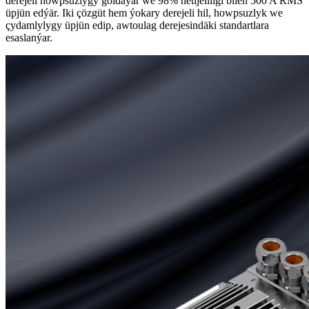
derejeli howpsuzlygy goldaýar we 98% netijeliligi bilen 500 A RMS
üpjün edýär. Iki çözgüt hem ýokary derejeli hil, howpsuzlyk we
çydamlylygy üpjün edip, awtoulag derejesindäki standartlara
esaslanýar.