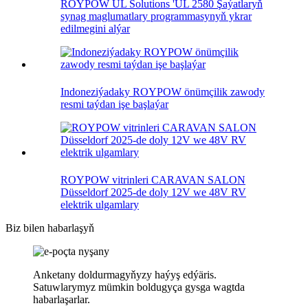
ROYPOW UL Solutions 'UL 2580 Şaýatlaryň
synag maglumatlary programmasynyň ykrar
edilmegini alýar
Indoneziýadaky ROYPOW önümçilik zawody
resmi taýdan işe başlaýar
ROYPOW vitrinleri CARAVAN SALON
Düsseldorf 2025-de doly 12V we 48V RV
elektrik ulgamlary
Biz bilen habarlaşyň
Anketany doldurmagyňyzy haýyş edýäris.
Satuwlarymyz mümkin boldugyça gysga wagtda
habarlaşarlar.