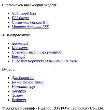
Системаҳои нигоҳдории энергия
Ҷойи корӣ ESS
ESS баҳрӣ
Системаи барқии RV
Мошини боркаши ESS
Хизматрасониҳо
Дастгирӣ
Кафолат
Саволҳои зиёд такрормешуда
Боргирӣ
Сиёсати Корбурди Маълумоти Шахсӣ
Омӯзиш
Дар бораи мо
Бо мо тамос гиред
Намоишгоҳҳо
Хабарҳо
Ҳолат
Вебинар
© Ҳуқуқи муаллиф - Huizhou ROYPOW Technology Co., Ltd.