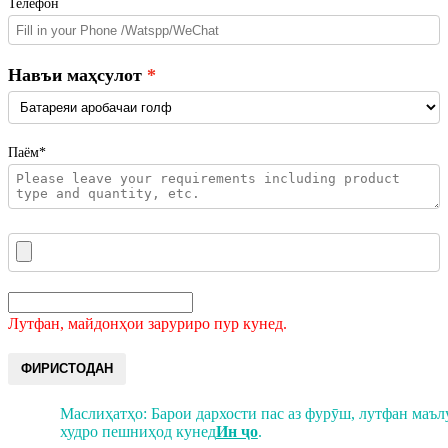
Телефон
Навъи маҳсулот
Паём*
Лутфан, майдонҳои заруриро пур кунед.
ФИРИСТОДАН
Маслиҳатҳо: Барои дархости пас аз фурӯш, лутфан маъ
худро пешниҳод кунед
Ин ҷо
.