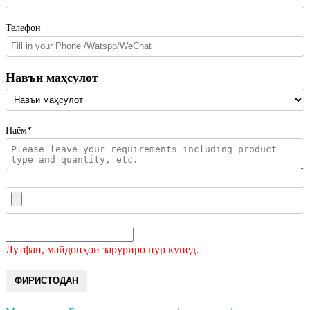
Телефон
Навъи маҳсулот
Паём*
Лутфан, майдонҳои заруриро пур кунед.
ФИРИСТОДАН