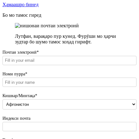
Ҳамаашро бинед
Бо мо тамос гиред
Лутфан, варақаро пур кунед. Фурӯши мо ҳарчи
зудтар бо шумо тамос хоҳад гирифт.
Почтаи электронӣ*
Номи пурра*
Кишвар/Минтақа*
Индекси почта