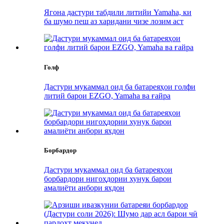
Ягона дастури табдили литийи Yamaha, ки
ба шумо пеш аз харидани чизе лозим аст
Голф
Дастури мукаммал оид ба батареяҳои голфи
литий барои EZGO, Yamaha ва ғайра
Борбардор
Дастури мукаммал оид ба батареяҳои
борбардори нигоҳдории хунук барои
амалиёти анбори яхдон