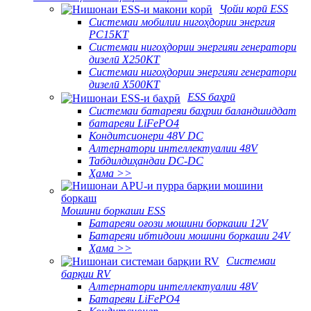
Ҷойи корӣ ESS
Системаи мобилии нигоҳдории энергия
PC15KT
Системаи нигоҳдории энергияи генератори
дизелӣ X250KT
Системаи нигоҳдории энергияи генератори
дизелӣ X500KT
ESS баҳрӣ
Системаи батареяи баҳрии баландшиддат
батареяи LiFePO4
Кондитсионери 48V DC
Алтернатори интеллектуалии 48V
Табдилдиҳандаи DC-DC
Ҳама >>
Мошини боркаши ESS
Батареяи оғози мошини боркаши 12V
Батареяи ибтидоии мошини боркаши 24V
Ҳама >>
Системаи
барқии RV
Алтернатори интеллектуалии 48V
Батареяи LiFePO4