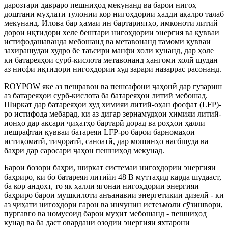
дарозтари давраро пешниҳод мекунанд ва барои нигоҳ
доштани мӯҳлати тӯлонии кор нигоҳдории ҳадди ақалро талаб
мекунанд. Илова бар ҳамаи ин бартариятҳо, имконоти литий
дорои иқтидори хеле бештари нигоҳдории энергия ва қувваи
истифодашаванда мебошанд ва метавонанд тамоми қувваи
захирашудаи худро бе таъсири манфӣ холӣ кунанд, дар ҳоле
ки батареяҳои сурб-кислота метавонанд ҳангоми холӣ шудан
аз нисфи иқтидори нигоҳдории худ зарари назаррас расонанд.
ROYPOW яке аз пешравон ва пешсафони ҷаҳонӣ дар гузариш
аз батареяҳои сурб-кислота ба батареяҳои литий мебошад.
Ширкат дар батареяҳои худ химияи литий-оҳан фосфат (LFP)-
ро истифода мебарад, ки аз дигар зернамудҳои химияи литий-
ионҳо дар аксари ҷиҳатҳо бартарӣ дорад ва роҳҳои ҳалли
пешрафтаи қувваи батареяи LFP-ро барои барномаҳои
истиқоматӣ, тиҷоратӣ, саноатӣ, дар мошинҳо насбшуда ва
баҳрӣ дар саросари ҷаҳон пешниҳод мекунад.
Барои бозори баҳрӣ, ширкат системаи нигоҳдории энергияи
баҳриро, ки бо батареяи литийи 48 В муттаҳид карда шудааст,
ба кор андохт, то як ҳалли ягонаи нигоҳдории энергияи
баҳриро барои мушкилоти анъанавии энергетикии дизелӣ - ки
аз ҷиҳати нигоҳдорӣ гарон ва инчунин истеъмоли сӯзишворӣ,
пурғавғо ва номусоид барои муҳит мебошанд - пешниҳод
кунад ва ба даст овардани озодии энергияи яхтаронӣ