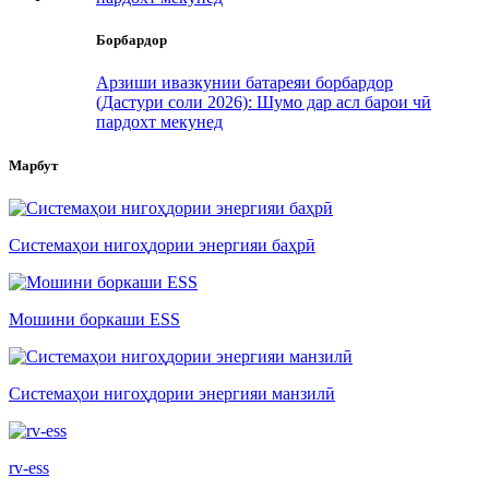
Борбардор
Арзиши ивазкунии батареяи борбардор
(Дастури соли 2026): Шумо дар асл барои чӣ
пардохт мекунед
Марбут
Системаҳои нигоҳдории энергияи баҳрӣ
Мошини боркаши ESS
Системаҳои нигоҳдории энергияи манзилӣ
rv-ess