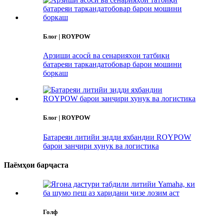
Блог | ROYPOW
Арзиши асосӣ ва сенарияҳои татбиқи
батареяи таркандатобовар барои мошини
боркаш
Блог | ROYPOW
Батареяи литийи зидди яхбандии ROYPOW
барои занҷири хунук ва логистика
Паёмҳои барҷаста
Голф