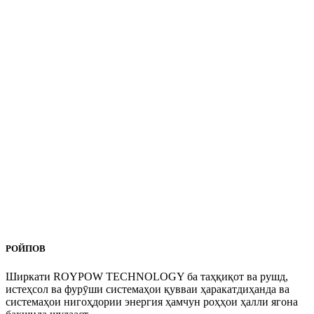
РОЙПОВ
Ширкати ROYPOW TECHNOLOGY ба таҳқиқот ва рушд,
истеҳсол ва фурӯши системаҳои қувваи ҳаракатдиҳанда ва
системаҳои нигоҳдории энергия ҳамчун роҳҳои ҳалли ягона