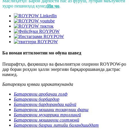
Маслиҳатҳо: Барои дархости пас аз фурӯш, лутфан маълумоти
худро пешниҳод кунед
Ин ҷо
.
Ба номаи иттилоотии мо обуна шавед
Пешрафтҳо, фаҳмишҳо ва фаъолиятҳои охирини ROYPOW-ро
дар бораи роҳҳои ҳалли энергияи барқароршаванда дастрас
намоед.
Батареяҳои қувваи ҳаракаткунанда
Батареяҳои аробачаи голф
Батареяҳои борбардор
Батареяҳои бардорандаи қайчӣ
Батареяҳои мошини тозакунии фарш
Батареяҳои муҳаррики троллингӣ
Батареяҳои мошинҳои сохтмонӣ
Батареяҳои баҳрии литийи баландшиддат