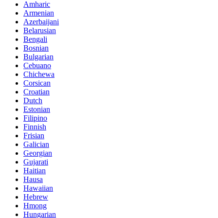
Amharic
Armenian
Azerbaijani
Belarusian
Bengali
Bosnian
Bulgarian
Cebuano
Chichewa
Corsican
Croatian
Dutch
Estonian
Filipino
Finnish
Frisian
Galician
Georgian
Gujarati
Haitian
Hausa
Hawaiian
Hebrew
Hmong
Hungarian