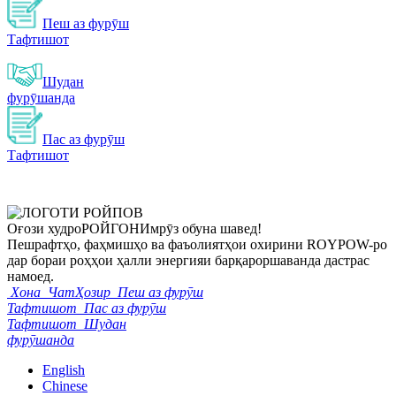
Пеш аз фурӯш
Тафтишот
Шудан
фурӯшанда
Пас аз фурӯш
Тафтишот
Оғози худро
РОЙГОН
Имрӯз обуна шавед!
Пешрафтҳо, фаҳмишҳо ва фаъолиятҳои охирини ROYPOW-ро
дар бораи роҳҳои ҳалли энергияи барқароршаванда дастрас
намоед.
Хона
ЧатҲозир
Пеш аз фурӯш
Тафтишот
Пас аз фурӯш
Тафтишот
Шудан
фурӯшанда
English
Chinese