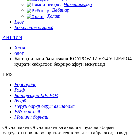
Намоишгоҳҳо
Вебинар
Ҳолат
Блог
Бо мо тамос гиред
АНГЛИЯ
Хона
блог
Бастаҳои нави батареяҳои ROYPOW 12 V/24 V LiFePO4
қудрати саёҳатҳои баҳриро афзун мекунанд
BMS
Борбардор
Голф
Батареяҳои LiFePO4
баҳрӣ
Нерӯи барқи берун аз шабака
ESS манзилӣ
Мошини боркаш
Обуна шавед
Обуна шавед ва аввалин шуда дар бораи
маҳсулоти нав, навовариҳои технологӣ ва ғайра огоҳ шавед.