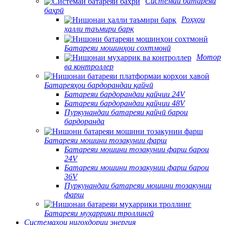
Системаи батареяи
баҳрӣ
Роҳҳои
ҳалли таъмири барқ
Батареяи мошинҳои сохтмонӣ
Мотор
ва контроллер
Батареяҳои бардорандаи қайчӣ
Батареяи бардорандаи қайчии 24V
Батареяи бардорандаи қайчии 48V
Пуркунандаи батареяи қайчӣ барои
бардоранда
Батареяи мошини тозакунии фарш
Батареяи мошини тозакунии фарш барои
24V
Батареяи мошини тозакунии фарш барои
36V
Пуркунандаи батареяи мошини тозакунии
фарш
Батареяи муҳаррики троллингӣ
Системаҳои нигоҳдории энергия