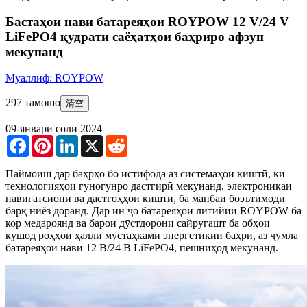
Бастаҳои нави батареяҳои ROYPOW 12 V/24 V
LiFePO4 қудрати саёҳатҳои баҳриро афзун
мекунанд
Муаллиф: ROYPOW
297 тамошо
清空
09-январи соли 2024
Facebook
Pinterest
LinkedIn
X
Reddit
Паймоиш дар баҳрҳо бо истифода аз системаҳои киштӣ, ки
технологияҳои гуногунро дастгирӣ мекунанд, электроникаи
навигатсионӣ ва дастгоҳҳои киштӣ, ба манбаи боэътимоди
барқ ​​ниёз доранд. Дар ин ҷо батареяҳои литийии ROYPOW ба
кор медароянд ва барои дӯстдорони сайругашт ба обҳои
кушод роҳҳои ҳалли мустаҳками энергетикии баҳрӣ, аз ҷумла
батареяҳои нави 12 В/24 В LiFePO4, пешниҳод мекунанд.