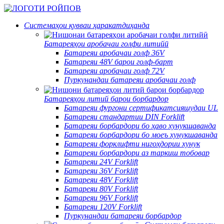
Системаҳои қувваи ҳаракатдиҳанда
Батареяҳои аробачаи голфи литийӣ
Батареяи аробачаи голф 36V
Батареяи 48V барои голф-барт
Батареяи аробачаи голф 72V
Пуркунандаи батареяи аробачаи голф
Батареяҳои литий барои борбардор
Батареяи фургони сертификатсияшудаи UL
Батареяи стандартии DIN Forklift
Батареяи борбардори бо ҳаво хунукшаванда
Батареяи борбардори бо моеъ хунукшаванда
Батареяи форклифти нигоҳдории хунук
Батареяи борбардори аз таркиш тобовар
Батареяи 24V Forklift
Батареяи 36V Forklift
Батареяи 48V Forklift
Батареяи 80V Forklift
Батареяи 96V Forklift
Батареяи 120V Forklift
Пуркунандаи батареяи борбардор