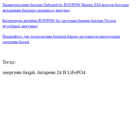
Хизматрасонии баҳрии Onboard бо ROYPOW Marine ESS корҳои беҳтари
механикии баҳриро пешниҳод мекунад
Батареяҳои литийии ROYPOW бо системаи барқии баҳрии Victron
мутобиқат мекунанд
Пешрафтҳо дар технологияи батарея барои системаҳои нигоҳдории
энергияи баҳрӣ
Тегҳо:
энергияи баҳрӣ, батареяи 24 В LiFePO4