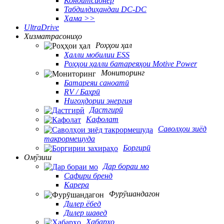
Кондитсионер
Табдилдиҳандаи DC-DC
Ҳама >>
UltraDrive
Хизматрасониҳо
Роҳҳои ҳал
Ҳалли мобилии ESS
Роҳҳои ҳалли батареяҳои Motive Power
Мониторинг
Батареяи саноатӣ
RV / Баҳрӣ
Нигоҳдории энергия
Дастгирӣ
Кафолат
Саволҳои зиёд
такрормешуда
Боргирӣ
Омӯзиш
Дар бораи мо
Сафири бренд
Карера
Фурӯшандагон
Дилер ёбед
Дилер шавед
Хабарҳо