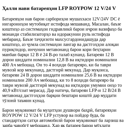
Ҳалли нави батареяҳои LFP ROYPOW 12 V/24 V
Батареяҳои нав барои сарбориҳои мушаххаси 12V/24V DC ё
нигарониҳои мутобиқат истифода мешаванд. Масалан, баъзе
киштиҳо аз системаҳои гидравликӣ барои иҷрои вазифаҳо ба
монанди стабилизаторҳо ва идоракунии руль истифода
мебаранд. Баъзе таҷҳизоти махсусгардонидашуда дар
киштиҳо, аз ҷумла системаҳои лангар ва дастгоҳҳои алоқаи
пуриқтидор, инчунин метавонанд барои кори беҳтарин
манбаи барқи 12 В ё 24 В-ро талаб кунанд. Батареяи 12 В
дорои шиддати номиналии 12,8 В ва иқтидори номиналии
400 Ач мебошад. Он то 4 воҳиди батареяро, ки ба таври
мувозӣ кор мекунанд, дастгирӣ мекунад. Дар муқоиса,
батареяи 24 В дорои шиддати номиналии 25,6 В ва иқтидори
номиналии 200 Ач мебошад, ки то 8 воҳиди батареяро ба
таври мувозӣ дастгирӣ мекунад ва иқтидори умумии онҳо то
40,9 кВт/соат мерасад. Дар натиҷа, батареяи LFP-и 12 В/24 В
метавонад дастгоҳҳои барқии бештари киштӣ дар муддати
тӯлонӣ таъмин кунад.
Барои муқовимат ба муҳитҳои душвори баҳрӣ, батареяҳои
ROYPOW 12 V/24 V LFP устувор ва пойдор буда, ба
стандартҳои сатҳи автомобилӣ барои муқовимат ба ларзиш ва
зарба ҷавобгӯ мебошанд. Ҳар як батарея барои мӯҳлати