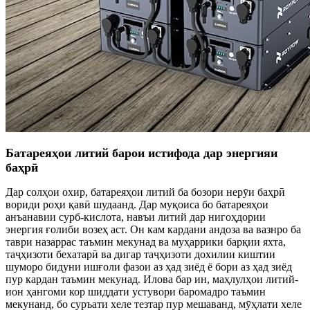
Батареяҳои литий барои истифода дар энергияи
баҳрӣ
Дар солҳои охир, батареяҳои литий ба бозори нерӯи баҳрӣ
вориди роҳи қавӣ шудаанд. Дар муқоиса бо батареяҳои
анъанавии сурб-кислота, навъи литий дар нигоҳдории
энергия ғолиби возеҳ аст. Он кам кардани андоза ва вазнро ба
таври назаррас таъмин мекунад ва муҳаррики барқии яхта,
таҷҳизоти бехатарӣ ва дигар таҷҳизоти дохилии киштии
шуморо бидуни ишғоли фазои аз ҳад зиёд ё бори аз ҳад зиёд
пур кардан таъмин мекунад. Илова бар ин, маҳлулҳои литий-
ион ҳангоми кор шиддати устувори баромадро таъмин
мекунанд, бо суръати хеле тезтар пур мешаванд, мӯҳлати хеле