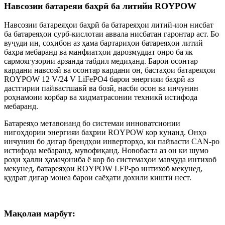
Навсозии батареяи баҳрӣ ба литийи ROYPOW
Навсозии батареяҳои баҳрӣ ба батареяҳои литий-ион нисбат
ба батареяҳои сурб-кислотаи аввала нисбатан гаронтар аст. Бо
вуҷуди ин, соҳибон аз ҳама бартариҳои батареяҳои литий
баҳра мебаранд ва манфиатҳои дарозмуддат онро ба як
сармоягузории арзанда табдил медиҳанд. Барои осонтар
кардани навсозӣ ва осонтар кардани он, бастаҳои батареяҳои
ROYPOW 12 V/24 V LiFePO4 барои энергияи баҳрӣ аз
дастгирии пайвастшавӣ ва бозӣ, насби осон ва инчунин
роҳнамоии корбар ва хидматрасонии техникӣ истифода
мебаранд.
Батареяҳо метавонанд бо системаи инноватсионии
нигоҳдории энергияи баҳрии ROYPOW кор кунанд. Онҳо
инчунин бо дигар брендҳои инверторҳо, ки пайвасти CAN-ро
истифода мебаранд, мувофиқанд. Новобаста аз он ки шумо
роҳи ҳалли ҳамаҷониба ё кор бо системаҳои мавҷуда интихоб
мекунед, батареяҳои ROYPOW LFP-ро интихоб мекунед,
қудрат дигар монеа барои саёҳати дохили киштӣ нест.
Мақолаи марбут: