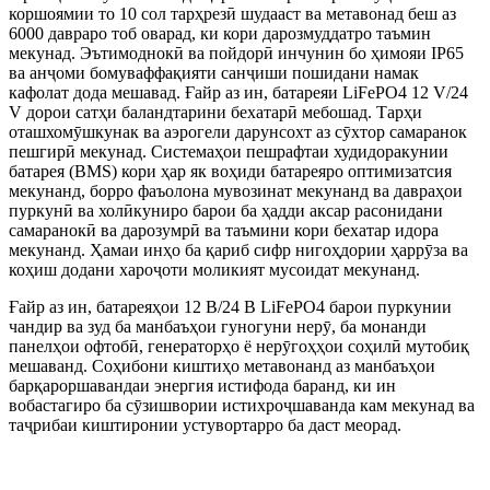
коршоямии то 10 сол тарҳрезӣ шудааст ва метавонад беш аз
6000 давраро тоб оварад, ки кори дарозмуддатро таъмин
мекунад. Эътимоднокӣ ва пойдорӣ инчунин бо ҳимояи IP65
ва анҷоми бомуваффақияти санҷиши пошидани намак
кафолат дода мешавад. Ғайр аз ин, батареяи LiFePO4 12 V/24
V дорои сатҳи баландтарини бехатарӣ мебошад. Тарҳи
оташхомӯшкунак ва аэрогели дарунсохт аз сӯхтор самаранок
пешгирӣ мекунад. Системаҳои пешрафтаи худидоракунии
батарея (BMS) кори ҳар як воҳиди батареяро оптимизатсия
мекунанд, борро фаъолона мувозинат мекунанд ва давраҳои
пуркунӣ ва холӣкуниро барои ба ҳадди аксар расонидани
самаранокӣ ва дарозумрӣ ва таъмини кори бехатар идора
мекунанд. Ҳамаи инҳо ба қариб сифр нигоҳдории ҳаррӯза ва
коҳиш додани хароҷоти моликият мусоидат мекунанд.
Ғайр аз ин, батареяҳои 12 В/24 В LiFePO4 барои пуркунии
чандир ва зуд ба манбаъҳои гуногуни нерӯ, ба монанди
панелҳои офтобӣ, генераторҳо ё нерӯгоҳҳои соҳилӣ мутобиқ
мешаванд. Соҳибони киштиҳо метавонанд аз манбаъҳои
барқароршавандаи энергия истифода баранд, ки ин
вобастагиро ба сӯзишвории истихроҷшаванда кам мекунад ва
таҷрибаи киштиронии устувортарро ба даст меорад.