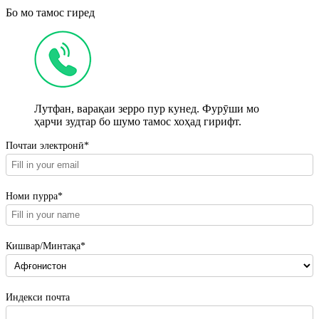
Бо мо тамос гиред
Лутфан, варақаи зерро пур кунед. Фурӯши мо
ҳарчи зудтар бо шумо тамос хоҳад гирифт.
Почтаи электронӣ*
Номи пурра*
Кишвар/Минтақа*
Индекси почта