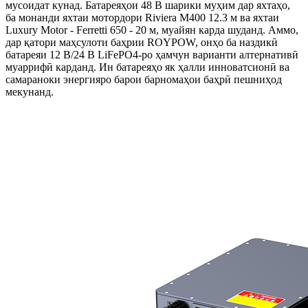
мусоидат кунад. Батареяҳои 48 В шарики муҳим дар яхтаҳо,
ба монанди яхтаи мотордори Riviera M400 12.3 м ва яхтаи
Luxury Motor - Ferretti 650 - 20 м, муайян карда шуданд. Аммо,
дар қатори маҳсулоти баҳрии ROYPOW, онҳо ба наздикӣ
батареяи 12 В/24 В LiFePO4-ро ҳамчун варианти алтернативӣ
муаррифӣ карданд. Ин батареяҳо як ҳалли инноватсионӣ ва
самараноки энергияро барои барномаҳои баҳрӣ пешниҳод
мекунанд.