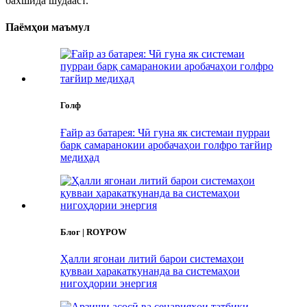
бахшида шудааст.
Паёмҳои маъмул
Голф
Ғайр аз батарея: Чӣ гуна як системаи пурраи
барқ ​​​​самаранокии аробачаҳои голфро тағйир
медиҳад
Блог | ROYPOW
Ҳалли ягонаи литий барои системаҳои
қувваи ҳаракаткунанда ва системаҳои
нигоҳдории энергия