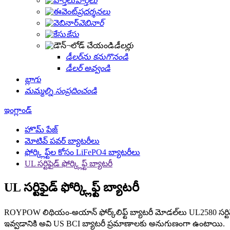
వార్తలు
ప్రదర్శనలు
వెబినార్
కేసు
డీలర్లు
డీలర్‌ను కనుగొనండి
డీలర్ అవ్వండి
బ్లాగు
మమ్మల్ని సంప్రదించండి
ఇంగ్లాండ్
హొమ్ పేజ్
మోటివ్ పవర్ బ్యాటరీలు
ఫోర్క్లిఫ్ట్‌ల కోసం LiFePO4 బ్యాటరీలు
UL సర్టిఫైడ్ ఫోర్క్లిఫ్ట్ బ్యాటరీ
UL సర్టిఫైడ్ ఫోర్క్లిఫ్ట్ బ్యాటరీ
ROYPOW లిథియం-అయాన్ ఫోర్క్‌లిఫ్ట్ బ్యాటరీ మోడల్‌లు UL2580 సర్టిఫి
ఇవ్వడానికి అవి US BCI బ్యాటరీ ప్రమాణాలకు అనుగుణంగా ఉంటాయి.