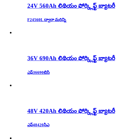
24V 560Ah లిథియం ఫోర్క్లిఫ్ట్ బ్యాటరీ
F24560L ద్వారా మరిన్ని
36V 690Ah లిథియం ఫోర్క్లిఫ్ట్ బ్యాటరీ
ఎఫ్36690బిసి
48V 420Ah లిథియం ఫోర్క్లిఫ్ట్ బ్యాటరీ
ఎఫ్48420సిఎ