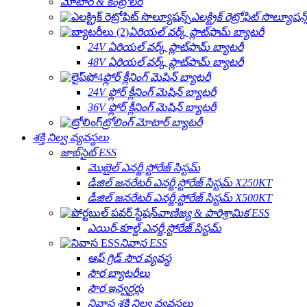
మోటార్ & కంట్రోలర్
ఎలక్ట్రిక్ రెట్రోఫిట్ సొల్యూషన్స
ఏరియల్ వర్క్ ప్లాట్‌ఫామ్ బ్యాటరీ
24V ఏరియల్ వర్క్ ప్లాట్‌ఫామ్ బ్యాటరీ
48V ఏరియల్ వర్క్ ప్లాట్‌ఫామ్ బ్యాటరీ
ఫ్లోర్ క్లీనింగ్ మెషిన్ బ్యాటరీ
24V ఫ్లోర్ క్లీనింగ్ మెషిన్ బ్యాటరీ
36V ఫ్లోర్ క్లీనింగ్ మెషిన్ బ్యాటరీ
ట్రోలింగ్ మోటార్ బ్యాటరీ
శక్తి నిల్వ వ్యవస్థలు
జాబ్‌సైట్ ESS
మొబైల్ ఎనర్జీ స్టోరేజ్ సిస్టమ్
డీజిల్ జనరేటర్ ఎనర్జీ స్టోరేజ్ సిస్టమ్ X250KT
డీజిల్ జనరేటర్ ఎనర్జీ స్టోరేజ్ సిస్టమ్ X500KT
వాణిజ్య & పారిశ్రామిక ESS
ఎయిర్-కూల్డ్ ఎనర్జీ స్టోరేజ్ సిస్టమ్
నివాస ESS
ఆఫ్ గ్రిడ్ సౌర వ్యవస్థ
సౌర బ్యాటరీలు
సౌర ఇన్వర్టర్లు
నివాస శక్తి నిల్వ వ్యవస్థలు