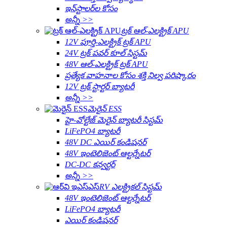
ఇన్‌స్టాలర్‌ల కోసం
అన్నీ >>
ట్రక్ ఆల్-ఎలక్ట్రిక్ APU
12V పూర్తి-ఎలక్ట్రిక్ ట్రక్ APU
24V ట్రక్ పవర్ కూల్ సిస్టమ్
48V ఆల్-ఎలక్ట్రిక్ ట్రక్ APU
ప్రత్యేక వాహనాల కోసం శక్తి నిల్వ పరిష్కారం
12V ట్రక్ స్టార్టర్ బ్యాటరీ
అన్నీ >>
మెరైన్ ESS
హై-వోల్టేజ్ మెరైన్ బ్యాటరీ సిస్టమ్
LiFePO4 బ్యాటరీ
48V DC ఎయిర్ కండిషనర్
48V ఇంటెలిజెంట్ ఆల్టర్నేటర్
DC-DC కన్వర్టర్
అన్నీ >>
RV ఎలక్ట్రికల్ సిస్టమ్
48V ఇంటెలిజెంట్ ఆల్టర్నేటర్
LiFePO4 బ్యాటరీ
ఎయిర్ కండిషనర్