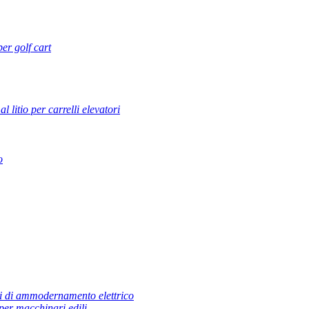
 per golf cart
al litio per carrelli elevatori
o
i di ammodernamento elettrico
per macchinari edili