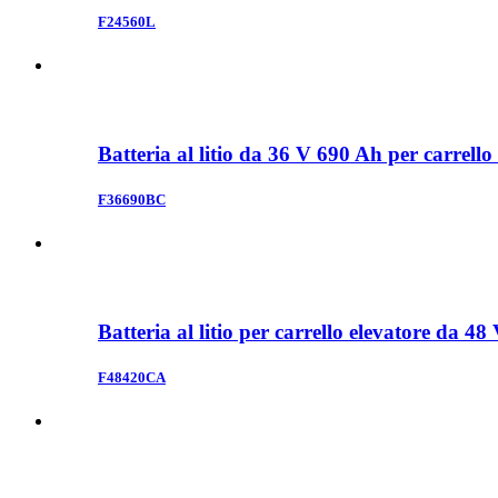
F24560L
Batteria al litio da 36 V 690 Ah per carrello
F36690BC
Batteria al litio per carrello elevatore da 4
F48420CA