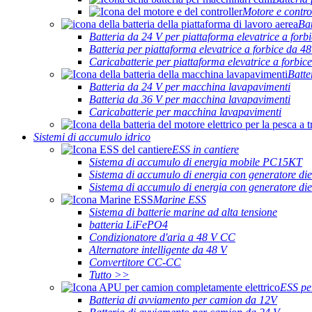
Motore e contro
Bat
Batteria da 24 V per piattaforma elevatrice a forb
Batteria per piattaforma elevatrice a forbice da 4
Caricabatterie per piattaforma elevatrice a forbice
Batte
Batteria da 24 V per macchina lavapavimenti
Batteria da 36 V per macchina lavapavimenti
Caricabatterie per macchina lavapavimenti
Sistemi di accumulo idrico
ESS in cantiere
Sistema di accumulo di energia mobile PC15KT
Sistema di accumulo di energia con generatore d
Sistema di accumulo di energia con generatore d
Marine ESS
Sistema di batterie marine ad alta tensione
batteria LiFePO4
Condizionatore d'aria a 48 V CC
Alternatore intelligente da 48 V
Convertitore CC-CC
Tutto >>
ESS pe
Batteria di avviamento per camion da 12V