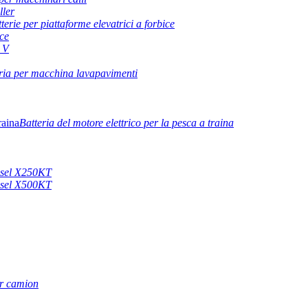
ller
terie per piattaforme elevatrici a forbice
ice
8 V
ria per macchina lavapavimenti
Batteria del motore elettrico per la pesca a traina
iesel X250KT
iesel X500KT
r camion