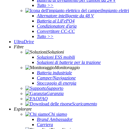
Batteria di avviamento per camion da 24 V
Tutto >>
Impianto elett
Alternatore intelligente da 48 V
Batteria al LiFePO4
Condizionatore d'aria
Convertitore CC-CC
Tutto >>
UltraDrive
Fibre
Soluzioni
Soluzioni ESS mobili
Soluzioni di batterie per la trazione
Monitoraggio
Batteria industriale
Camper/Navigazione
Stoccaggio di energia
Supporto
Garanzia
FAQ
Scaricamento
Esplorare
Chi siamo
Brand Ambassador
Carriera