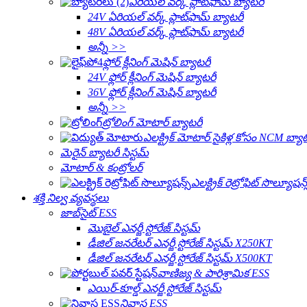
ఏరియల్ వర్క్ ప్లాట్‌ఫామ్ బ్యాటరీ
24V ఏరియల్ వర్క్ ప్లాట్‌ఫామ్ బ్యాటరీ
48V ఏరియల్ వర్క్ ప్లాట్‌ఫామ్ బ్యాటరీ
అన్నీ >>
ఫ్లోర్ క్లీనింగ్ మెషిన్ బ్యాటరీ
24V ఫ్లోర్ క్లీనింగ్ మెషిన్ బ్యాటరీ
36V ఫ్లోర్ క్లీనింగ్ మెషిన్ బ్యాటరీ
అన్నీ >>
ట్రోలింగ్ మోటార్ బ్యాటరీ
ఎలక్ట్రిక్ మోటార్ సైకిళ్ల కోసం NCM బ్య
మెరైన్ బ్యాటరీ సిస్టమ్
మోటార్ & కంట్రోలర్
ఎలక్ట్రిక్ రెట్రోఫిట్ సొల్యూషన్స
శక్తి నిల్వ వ్యవస్థలు
జాబ్‌సైట్ ESS
మొబైల్ ఎనర్జీ స్టోరేజ్ సిస్టమ్
డీజిల్ జనరేటర్ ఎనర్జీ స్టోరేజ్ సిస్టమ్ X250KT
డీజిల్ జనరేటర్ ఎనర్జీ స్టోరేజ్ సిస్టమ్ X500KT
వాణిజ్య & పారిశ్రామిక ESS
ఎయిర్-కూల్డ్ ఎనర్జీ స్టోరేజ్ సిస్టమ్
నివాస ESS