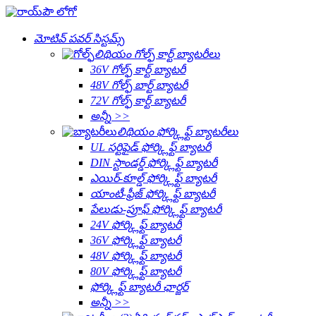
మోటివ్ పవర్ సిస్టమ్స్
లిథియం గోల్ఫ్ కార్ట్ బ్యాటరీలు
36V గోల్ఫ్ కార్ట్ బ్యాటరీ
48V గోల్ఫ్ బార్ట్ బ్యాటరీ
72V గోల్ఫ్ కార్ట్ బ్యాటరీ
అన్నీ >>
లిథియం ఫోర్క్లిఫ్ట్ బ్యాటరీలు
UL సర్టిఫైడ్ ఫోర్క్లిఫ్ట్ బ్యాటరీ
DIN స్టాండర్డ్ ఫోర్క్లిఫ్ట్ బ్యాటరీ
ఎయిర్-కూల్డ్ ఫోర్క్లిఫ్ట్ బ్యాటరీ
యాంటీ-ఫ్రీజ్ ఫోర్క్లిఫ్ట్ బ్యాటరీ
పేలుడు-ప్రూఫ్ ఫోర్క్లిఫ్ట్ బ్యాటరీ
24V ఫోర్క్లిఫ్ట్ బ్యాటరీ
36V ఫోర్క్లిఫ్ట్ బ్యాటరీ
48V ఫోర్క్లిఫ్ట్ బ్యాటరీ
80V ఫోర్క్లిఫ్ట్ బ్యాటరీ
ఫోర్క్లిఫ్ట్ బ్యాటరీ ఛార్జర్
అన్నీ >>