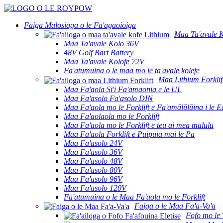
Faiga Malosiaga o le Fa'agaoioiga
Maa Ta'avale K
Maa Ta'avale Kolo 36V
48V Golf Bart Battery
Maa Ta'avale Kolofe 72V
Fa'atumuina o le maa mo le ta'avale kolefe
Maa Lithium Forklif
Maa Fa'aola Si'i Fa'amaonia e le UL
Maa Fa'asolo Fa'asolo DIN
Maa Fa'aola mo le Forklift e Fa'amālūlūina i le E
Maa Fa'aolaola mo le Forklift
Maa Fa'aola mo le Forklift e teu ai mea malulu
Maa Fa'aola Forklift e Puipuia mai le Pa
Maa Fa'asolo 24V
Maa Fa'asolo 36V
Maa Fa'asolo 48V
Maa Fa'asolo 80V
Maa Fa'asolo 96V
Maa Fa'asolo 120V
Fa'atumuina o le Maa Fa'aola mo le Forklift
Faiga o le Maa Fa'a-Va'a
Fofo mo le T