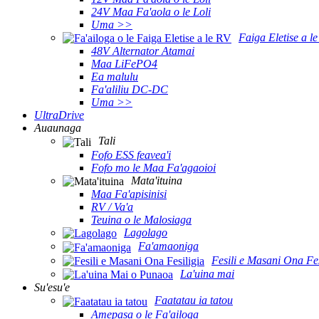
24V Maa Fa'aola o le Loli
Uma >>
Faiga Eletise a l
48V Alternator Atamai
Maa LiFePO4
Ea malulu
Fa'aliliu DC-DC
Uma >>
UltraDrive
Auaunaga
Tali
Fofo ESS feavea'i
Fofo mo le Maa Fa'agaoioi
Mata'ituina
Maa Fa'apisinisi
RV / Va'a
Teuina o le Malosiaga
Lagolago
Fa'amaoniga
Fesili e Masani Ona Fes
La'uina mai
Su'esu'e
Faatatau ia tatou
Amepasa o le Fa'ailoga