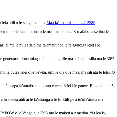
aleleia atili o le saogalemu ma
Maa fa'amaonia e le UL 2580
.
lemu mo le fa'atumuina o le maa ma le maa. E mafai ona setiina le
i ai ma le pulea sa'o ma fa'amautinoa le fa'agaioiga lelei i le
erator i lona tulaga sili ona taugofie ma sefe ai le silia ma le 30%
 le pulea lelei o le vevela, umi le ola o le maa, ma sili atu le lelei. O
 fausaga fa'amalosia i totonu e tete'e lelei i le gatete. E o'o atu i le 6
fa'aleleia atili ai le fa'atinoga o le forklift pe a tu'ufa'atasia ma
 ROYPOW o le Vaega o le ESS mo le maketi a Amerika. “O lea la,