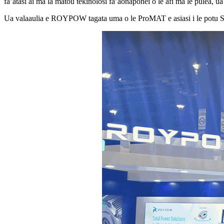
fa’atasi ai ma la matou tekinolosi fa’aonaponei o le afi ma le pulea, ua m
Ua valaaulia e ROYPOW tagata uma o le ProMAT e asiasi i le potu S