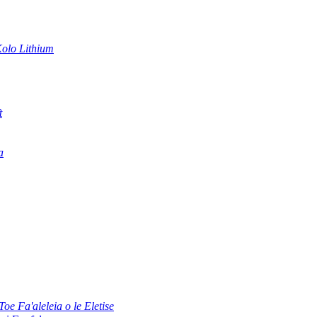
olo Lithium
t
a
oe Fa'aleleia o le Eletise