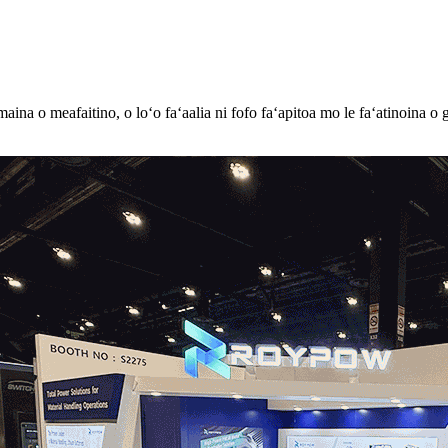
ina o meafaitino, o loʻo faʻaalia ni fofo faʻapitoa mo le faʻatinoina o 