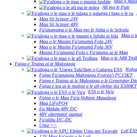
Maa o Masi
Afi ma le Pule
Maa Sii Scissor 24V
Maa Sii Scissor 48V
Fa'atumuina o le Maa mo le Siitia o le Seleulu
Maa o l
Maa o le Masini Fa'amamā Fola 24V
Maa o le Masini Fa'amamā Fola 36V
Masini Fa'amamā Fola e Fa'atumu ai le Maa
Maa o le Afifi Trol
Faiga e Teuina ai le Malosiaga
Nofoa
Faiga Fa'aputuga Malosiaga Feavea'i PC15KT
Faiga e Teuina ai le Malosiaga o le Generator D
Faiga e teu ai le malosi o le afi eletise tisi X500KT
ESS o le Va'a
Faiga o le Maa Fa'a-Voltage Maualuga
Maa LiFePO4
Ea Malulu 48V DC
48V alternator atamai
Fa'aliliu DC-DC
Uma >>
Loli ES
12V Maa Fa'aola o le Loli