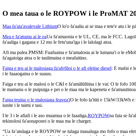
O mea taua o le ROYPOW i le ProMAT 2
Maa fa'ata'avalevale Lithium
O lo'o fa'aalia ai se maa e tete'e atu i le
Mea e fa'atumu ai le ea
Ua fa'amaonia e le UL, CE, ma le FCC. Lagolago
fa'aaliga i gagana e 12 mo le fetu'una'iga i le lalolagi atoa.
Afi ma pulea PMSM: Fuafuaina e fa'amalosia ai le lumana'i o le eMobilit
fa'agaioiga atoa o le taulimaina o meafaitino.
Faiga e teu ai le malosiaga fa'afefiloi o le afi eletise diesel
: E mafai e 
i le faaaogaina o le suauu.
Faiga e teu ai le malosi o le C&I e fa'amālūlūina i le vai: O le fofo 10
le mamanu o le puipuiga e pei o le maa ma le kapeneta e fa'amautinoa 
Faiga teuina o le malosiaga feavea'i
O le fofo la'ititi e 15kW/33kWh e fa
iunite i le taimi e tasi.
I le 3 i le afiafi i le aso muamua o le faaaliga,
ROYPOW
na faia se fa'a
tekinolosi fa'aonaponei o le maa ma le charger.
“Ua fa’atulaga e le ROYPOW se tulaga maualuga mo fofo o maa eletis