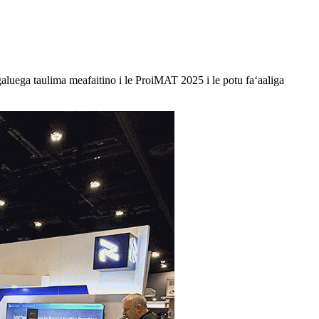
galuega taulima meafaitino i le ProiMAT 2025 i le potu faʻaaliga