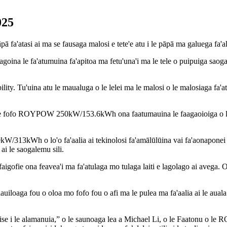
025
 pāpā fa'atasi ai ma se fausaga malosi e tete'e atu i le pāpā ma galuega fa'
ina le fa'atumuina fa'apitoa ma fetu'una'i ma le tele o puipuiga saoga
y. Tu'uina atu le maualuga o le lelei ma le malosi o le malosiaga fa'atas
le fofo ROYPOW 250kW/153.6kWh ona faatumauina le faagaoioiga o le gen
0kW/313kWh o lo'o fa'aalia ai tekinolosi fa'amālūlūina vai fa'aonaponei mo
ai le saogalemu sili.
igofie ona feavea'i ma fa'atulaga mo tulaga laiti e lagolago ai avega. O le
lauiloaga fou o oloa mo fofo fou o afi ma le pulea ma fa'aalia ai le auala e 
e i le alamanuia,” o le saunoaga lea a Michael Li, o le Faatonu o le