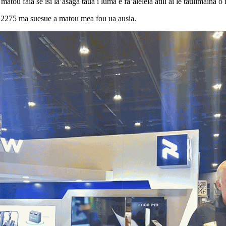
atou faia se isi la’asaga taua i luma e fa’aleleia atili ai le taulimaina o
2275 ma suesue a matou mea fou ua ausia.