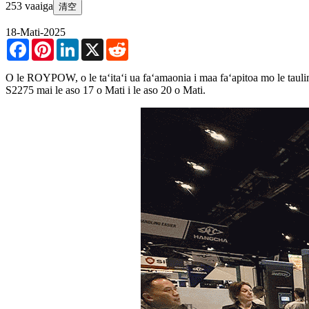
253 vaaiga
清空
18-Mati-2025
Facebook
Pinterest
LinkedIn
X
Reddit
O le ROYPOW, o le taʻitaʻi ua faʻamaonia i maa faʻapitoa mo le taulima
S2275 mai le aso 17 o Mati i le aso 20 o Mati.