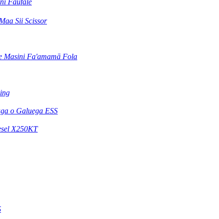
ni Faufale
Maa Sii Scissor
e Masini Fa'amamā Fola
ling
ga o Galuega ESS
iesel X250KT
S