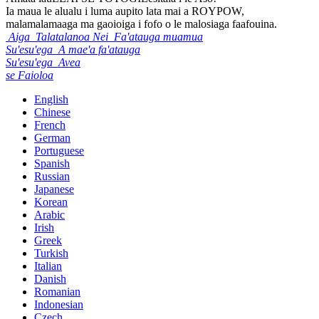
Ia maua le alualu i luma aupito lata mai a ROYPOW,
malamalamaaga ma gaoioiga i fofo o le malosiaga faafouina.
Aiga
Talatalanoa Nei
Fa'atauga muamua
Su'esu'ega
A mae'a fa'atauga
Su'esu'ega
Avea
se Faioloa
English
Chinese
French
German
Portuguese
Spanish
Russian
Japanese
Korean
Arabic
Irish
Greek
Turkish
Italian
Danish
Romanian
Indonesian
Czech