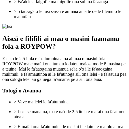
> Fa'aleleia faigofie ma faigofie ona sui ma fa'aaoga
> 5 tausaga o le tusi saisai e aumaia ai ia te oe le filemu o le
mafaufau
Aiseā e filifili ai maa o masini faamama
fola a ROYPOW?
E na'o le 2.5 itula e fa'atumuina atoa ai maa o masini fola
ROYPOW ma e mafai ona tumau lo latou malosi mo le 8 masina pe
a teuina. Mai le fa'aaogaina muamua se'ia o'o i le fa'aaogaina
mulimuli, e fa'amautinoa ai le fa'atinoga sili ona lelei - e fa'aauau pea
ona sologa lelei au galuega fa'amama pe a sili ona taua.
Totogi o Avanoa
> Vave ma lelei le fa'atumuina.
> Leai se manatua, ma e na'o le 2.5 itula e mafai ona fa'atumu
atoa ai.
> E mafai ona fa'atumuina le masini i le taimi e malolo ai ma