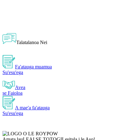
Talatalanoa Nei
Fa'atauga muamua
Su'esu'ega
Avea
se Faioloa
A mae'a fa'atauga
Su'esu'ega
Amata lau
LEAI SE TOTOGI
Lesitala i le Aso!