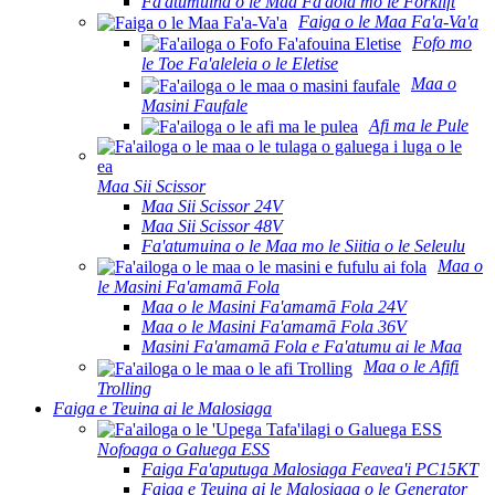
Fa'atumuina o le Maa Fa'aola mo le Forklift
Faiga o le Maa Fa'a-Va'a
Fofo mo
le Toe Fa'aleleia o le Eletise
Maa o
Masini Faufale
Afi ma le Pule
Maa Sii Scissor
Maa Sii Scissor 24V
Maa Sii Scissor 48V
Fa'atumuina o le Maa mo le Siitia o le Seleulu
Maa o
le Masini Fa'amamā Fola
Maa o le Masini Fa'amamā Fola 24V
Maa o le Masini Fa'amamā Fola 36V
Masini Fa'amamā Fola e Fa'atumu ai le Maa
Maa o le Afifi
Trolling
Faiga e Teuina ai le Malosiaga
Nofoaga o Galuega ESS
Faiga Fa'aputuga Malosiaga Feavea'i PC15KT
Faiga e Teuina ai le Malosiaga o le Generator