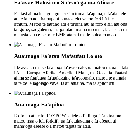
Fa'avae Malosi mo Su'esu'ega ma Atina'e
Faatasi ai ma le lagolago a se 'au tomai fa'apitoa, e fa'alautele
atu e la matou kamupani punaoa eletise mo forklift i le
lithium. Matou te tautino atu e tu'uina atu ni fofo e sili atu ona
taugofie, saogalemu, ma gafataulimaina mo maa, fa'atasi ai ma
ni ausia taua e pei o le BMS atamai ma le pulea mamao.
Auaunaga Fa'atau Mafaufau Loloto
I le avea ai ma se fa'ailoga fa'avaomalo, ua matou maua ni lala
i Asia, Europa, Aferika, Amerika i Matu, ma Oceania. Faatasi
ai ma se fuafuaga fa'atulagaina fa'avaomalo, matou te aumaia
ia te oe le lagolago vave, fa'atuatuaina, ma fa'apitonu'u.
Auaunaga Fa'apitoa
E ofoina atu e le ROYPOW le tele o filifiliga faʻapitoa mo a
matou maa o loli forklift, ua faʻatulagaina e faʻafetaui ai
manaʻoga eseese o a matou tagata faʻatau.