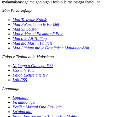
malamalamaaga ma gaoioiga i fofo o le malosiaga faafouina.
Maa Fa'aosofiaga
Maa Ta'avale Kolofe
Maa Fa'asolo mo le Forklift
Maa Sii Scissor
Maa o Masini Fa'amamā Fola
Maa o le Afi Trolling
Maa mo Masini Faufale
Maa Lithium mo le Gataifale e Maualuga-Volt
Faiga e Teuina ai le Malosiaga
Nofoaga o Galuega ESS
ESS o le Va'a
Faiga Eletise a le RV
Loli ESS
Auaunaga
Lagolago
Fa'amaoniga
Fesili e Masani Ona Fesiligia
La'uina mai
Faiga Faavae mo le Tulaga Faalilolilo