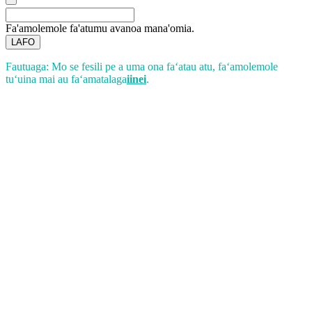
Fa'amolemole fa'atumu avanoa mana'omia.
LAFO
Fautuaga: Mo se fesili pe a uma ona faʻatau atu, faʻamolemole
tuʻuina mai au faʻamatalaga
iinei
.