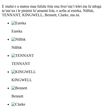
E mafai e a matou maa fufulu fola ona fesoʻotaʻi lelei ma faʻailoga
taʻutaʻua i le pisinisi faʻamamā fola, e aofia ai eureka, Nilfisk,
TENNANT, KINGWELL, Bennett, Clarke, ma isi.
Eureka
Nilfisk
TENNANT
KINGWELL
Bennett