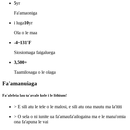
5
yr
Fa'amaoniga
i luga
10
yr
Ola o le maa
-4~131′F
Siosiomaga faigaluega
3,500+
Taamilosaga o le olaga
Fa'amanuiaga
Fa'aleleia lau ta'avale kole i le lithium!
> E sili atu le tele o le malosi, e sili atu ona mautu ma la'ititi
> O sela o ni iunite ua fa'amaufa'ailogaina ma e le mana'omia
ona fa'apuna le vai