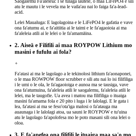
Saogalemu Fa'aleleia: I se tulaga lautele, o maa LiFePO4 e sili
atu le mautu i le vevela ma le vaila'au nai lo faiga fa'a-lead-
acid.
Lelei Maualuga: E lagolagoina e le LiFePO4 le gafatia e vave
ona fa'atumu ai, e fa'aitiitia ai le taimi e le fa'agaoioia ai ma
fa'aleleia atili ai le lelei o le fa'amamāina.
2. Aiseā e Filifili ai maa ROYPOW Lithium mo
masini e fufulu ai fola?
+
Fa'atasi ai ma le lagolago a le tekinolosi lithium fa'aonaponei,
o le maa ROWPOW floor scrubber e sili atu nai lo isi filifiliga
i le umi o le ola, le fa'agaoioiga e aunoa ma se tausiga, vave
ona fa'atumuina, fa'aleleia atili le saogalemu, fa'aleleia atili le
lelei, ma le taugofie. Ua avea i matou ma filifiliga o ituaiga
masini fa'amama fola e 20 pito i luga i le lalolagi. E le gata i
lea, fa'atasi ai ma se feso'ota'iga malosi o fa'atauga ma
auaunaga i le lalolagi atoa, ua sauni le ROYPOW e tu'uina
atu le lagolago fa'apolofesa mo le poto masani sili ona lelei o
oloa.
3. E fa'apefea ona filifili le ituaiga maa sa'o mo