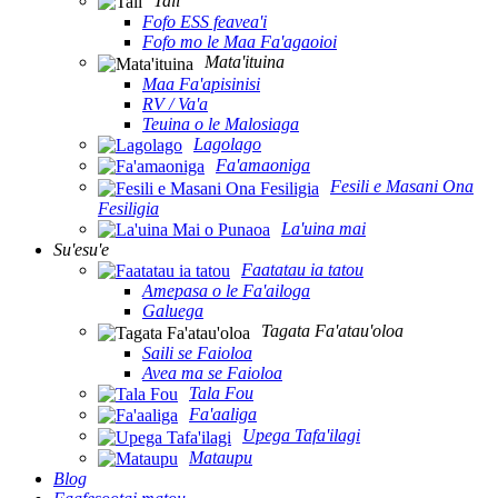
Tali
Fofo ESS feavea'i
Fofo mo le Maa Fa'agaoioi
Mata'ituina
Maa Fa'apisinisi
RV / Va'a
Teuina o le Malosiaga
Lagolago
Fa'amaoniga
Fesili e Masani Ona
Fesiligia
La'uina mai
Su'esu'e
Faatatau ia tatou
Amepasa o le Fa'ailoga
Galuega
Tagata Fa'atau'oloa
Saili se Faioloa
Avea ma se Faioloa
Tala Fou
Fa'aaliga
Upega Tafa'ilagi
Mataupu
Blog