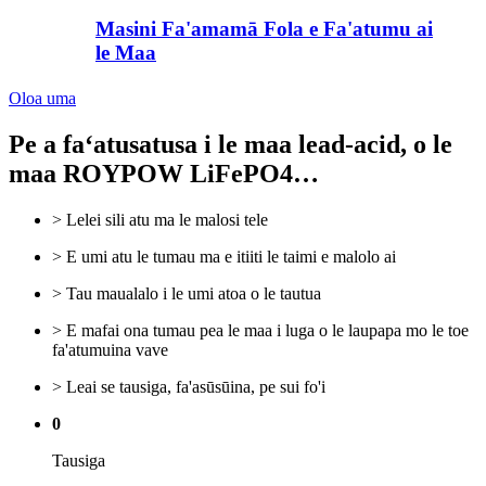
Masini Fa'amamā Fola e Fa'atumu ai
le Maa
Oloa uma
Pe a faʻatusatusa i le maa lead-acid, o le
maa ROYPOW LiFePO4…
> Lelei sili atu ma le malosi tele
> E umi atu le tumau ma e itiiti le taimi e malolo ai
> Tau maualalo i le umi atoa o le tautua
> E mafai ona tumau pea le maa i luga o le laupapa mo le toe
fa'atumuina vave
> Leai se tausiga, fa'asūsūina, pe sui fo'i
0
Tausiga