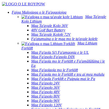
Faiga Malosiaga o le Fa'agaoioiga
Maa Ta'avale
Kolo Lithium
Maa Ta'avale Kolo 36V
48V Golf Bart Battery
Maa Ta'avale Kolofe 72V
Fa'atumuina o le maa mo le ta'avale kolefe
Maa Lithium
Forklift
Maa Fa'aola Si'i Fa'amaonia e le UL
Maa Fa'asolo Fa'asolo DIN
Maa Fa'aola mo le Forklift e Fa'amālūlūina i le
Ea
Maa Fa'aolaola mo le Forklift
Maa Fa'aola mo le Forklift e teu ai mea malulu
Maa Fa'aola Forklift e Puipuia mai le Pa
Maa Fa'asolo 24V
Maa Fa'asolo 36V
Maa Fa'asolo 48V
Maa Fa'asolo 80V
Maa Fa'asolo 96V
Maa Fa'asolo 120V