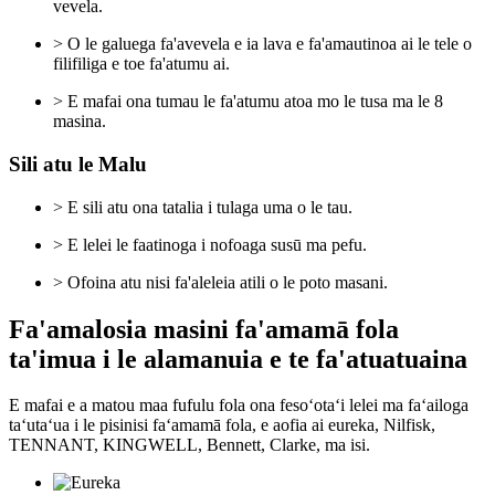
vevela.
> O le galuega fa'avevela e ia lava e fa'amautinoa ai le tele o
filifiliga e toe fa'atumu ai.
> E mafai ona tumau le fa'atumu atoa mo le tusa ma le 8
masina.
Sili atu le Malu
> E sili atu ona tatalia i tulaga uma o le tau.
> E lelei le faatinoga i nofoaga susū ma pefu.
> Ofoina atu nisi fa'aleleia atili o le poto masani.
Fa'amalosia masini fa'amamā fola
ta'imua i le alamanuia e te fa'atuatuaina
E mafai e a matou maa fufulu fola ona fesoʻotaʻi lelei ma faʻailoga
taʻutaʻua i le pisinisi faʻamamā fola, e aofia ai eureka, Nilfisk,
TENNANT, KINGWELL, Bennett, Clarke, ma isi.