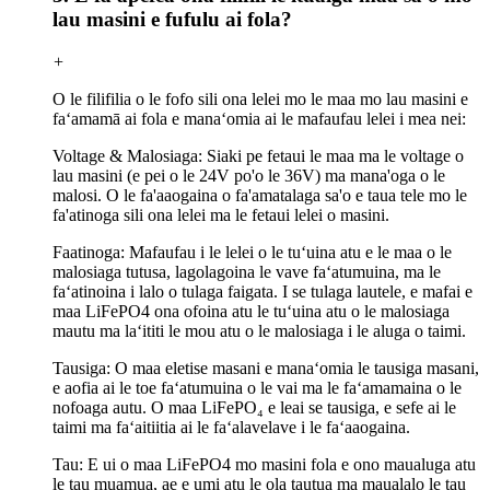
lau masini e fufulu ai fola?
+
O le filifilia o le fofo sili ona lelei mo le maa mo lau masini e
faʻamamā ai fola e manaʻomia ai le mafaufau lelei i mea nei:
Voltage & Malosiaga: Siaki pe fetaui le maa ma le voltage o
lau masini (e pei o le 24V po'o le 36V) ma mana'oga o le
malosi. O le fa'aaogaina o fa'amatalaga sa'o e taua tele mo le
fa'atinoga sili ona lelei ma le fetaui lelei o masini.
Faatinoga: Mafaufau i le lelei o le tuʻuina atu e le maa o le
malosiaga tutusa, lagolagoina le vave faʻatumuina, ma le
faʻatinoina i lalo o tulaga faigata. I se tulaga lautele, e mafai e
maa LiFePO4 ona ofoina atu le tuʻuina atu o le malosiaga
mautu ma laʻititi le mou atu o le malosiaga i le aluga o taimi.
Tausiga: O maa eletise masani e manaʻomia le tausiga masani,
e aofia ai le toe faʻatumuina o le vai ma le faʻamamaina o le
nofoaga autu. O maa LiFePO₄ e leai se tausiga, e sefe ai le
taimi ma faʻaitiitia ai le faʻalavelave i le faʻaaogaina.
Tau: E ui o maa LiFePO4 mo masini fola e ono maualuga atu
le tau muamua, ae e umi atu le ola tautua ma maualalo le tau