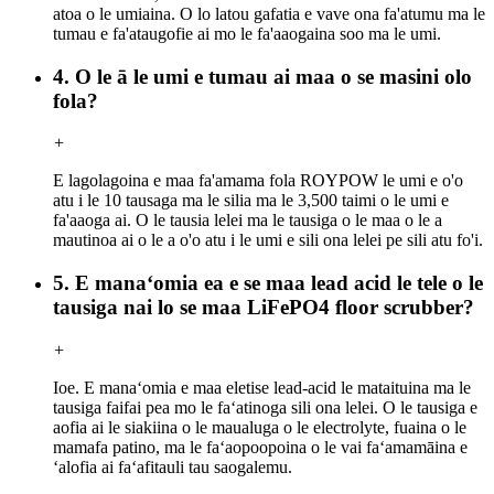
atoa o le umiaina. O lo latou gafatia e vave ona fa'atumu ma le
tumau e fa'ataugofie ai mo le fa'aaogaina soo ma le umi.
4. O le ā le umi e tumau ai maa o se masini olo
fola?
+
E lagolagoina e maa fa'amama fola ROYPOW le umi e o'o
atu i le 10 tausaga ma le silia ma le 3,500 taimi o le umi e
fa'aaoga ai. O le tausia lelei ma le tausiga o le maa o le a
mautinoa ai o le a o'o atu i le umi e sili ona lelei pe sili atu fo'i.
5. E manaʻomia ea e se maa lead acid le tele o le
tausiga nai lo se maa LiFePO4 floor scrubber?
+
Ioe. E manaʻomia e maa eletise lead-acid le mataituina ma le
tausiga faifai pea mo le faʻatinoga sili ona lelei. O le tausiga e
aofia ai le siakiina o le maualuga o le electrolyte, fuaina o le
mamafa patino, ma le faʻaopoopoina o le vai faʻamamāina e
ʻalofia ai faʻafitauli tau saogalemu.