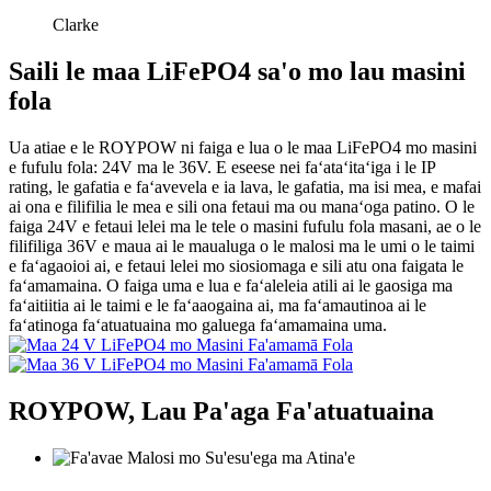
Clarke
Saili le maa LiFePO4 sa'o mo lau masini
fola
Ua atiae e le ROYPOW ni faiga e lua o le maa LiFePO4 mo masini
e fufulu fola: 24V ma le 36V. E eseese nei faʻataʻitaʻiga i le IP
rating, le gafatia e faʻavevela e ia lava, le gafatia, ma isi mea, e mafai
ai ona e filifilia le mea e sili ona fetaui ma ou manaʻoga patino. O le
faiga 24V e fetaui lelei ma le tele o masini fufulu fola masani, ae o le
filifiliga 36V e maua ai le maualuga o le malosi ma le umi o le taimi
e faʻagaoioi ai, e fetaui lelei mo siosiomaga e sili atu ona faigata le
faʻamamaina. O faiga uma e lua e faʻaleleia atili ai le gaosiga ma
faʻaitiitia ai le taimi e le faʻaaogaina ai, ma faʻamautinoa ai le
faʻatinoga faʻatuatuaina mo galuega faʻamamaina uma.
ROYPOW, Lau Pa'aga Fa'atuatuaina