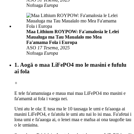
Nofoaga
Europa
Maa Lithium ROYPOW: Fa'amalosia le Lelei
Maualuga ma Tau Maualalo mo Mea
Fa'amama Fola i Europa
ASO
17 Tesema, 2025
Nofoaga
Europa
1. Aogā o maa LiFePO4 mo le masini e fufulu
ai fola
+
E tele fa'amanuiaga e maua mai maa LiFePO4 mo masini e
fa'amamā ai fola i vaega nei.
Umi atu le ola: E tusa ma le 10 tausaga le umi e fa'aaoga ai
masini LiFePO4, e fa'atolu le umi atu nai lo isi maa. Fa'afetai i
lona umi e fa'aaoga ai, o lenei maa e mafua ai ona taugofie tau
o le umiaina.