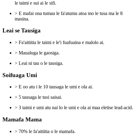
le taimi e sui ai le sifi.
> E mafai ona tumau le fa'atumu atoa mo le tusa ma le 8
masina.
Leai se Tausiga
> Fa'aitiitia le taimi e le'i fuafuaina e malolo ai.
> Maualuga le gaosiga.
> Leai ni tau o le tausiga.
Soifuaga Umi
> E oo atu i le 10 tausaga le umi e ola ai.
> 5 tausaga le tusi saisai.
> 3 taimi e umi atu nai lo le umi e ola ai maa eletise lead-acid.
Mamafa Mama
> 70% le fa'aitiitia o le mamafa.