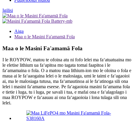
Faafesootai matou
Igilisi
Aiga
Maa o le Masini Fa'amamā Fola
Maa o le Masini Fa'amamā Fola
I le ROYPOW, matou te ofoina atu ni fofo lelei ma faʻatuatuaina mo
le eletise lithium ua faʻapitoa mo tagata tomai faapitoa i le
faʻamamaina o fola. O a matou maa lithium-ion mo le oloina o fola e
maua ai le faʻaaogaina lelei o le malosiaga, umi le taimi e faʻagaoioi
ai, ma le malosiaga tutusa, ma faʻamautinoa ai le faʻatinoga sili ona
lelei i masini faʻamama eseese. Pe faʻagaoioia masini faʻamama fola
e tietie i luga, tu i luga, pe savali i tua, e mafai ona e faʻalagolago i
maa ROYPOW e faʻaauau ai ona faʻagaoioia i lona tulaga sili ona
lelei.