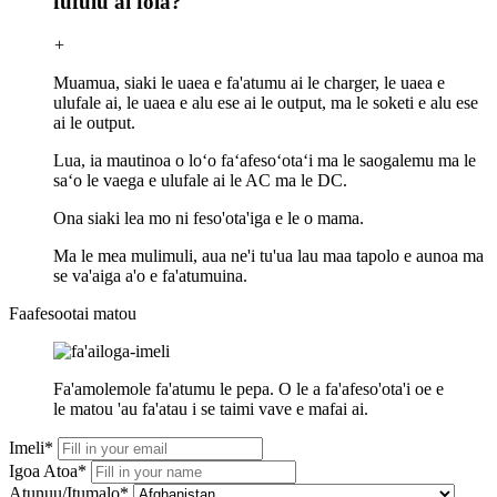
fufulu ai fola?
+
Muamua, siaki le uaea e fa'atumu ai le charger, le uaea e
ulufale ai, le uaea e alu ese ai le output, ma le soketi e alu ese
ai le output.
Lua, ia mautinoa o loʻo faʻafesoʻotaʻi ma le saogalemu ma le
saʻo le vaega e ulufale ai le AC ma le DC.
Ona siaki lea mo ni feso'ota'iga e le o mama.
Ma le mea mulimuli, aua ne'i tu'ua lau maa tapolo e aunoa ma
se va'aiga a'o e fa'atumuina.
Faafesootai matou
Fa'amolemole fa'atumu le pepa. O le a fa'afeso'ota'i oe e
le matou 'au fa'atau i se taimi vave e mafai ai.
Imeli*
Igoa Atoa*
Atunuu/Itumalo*