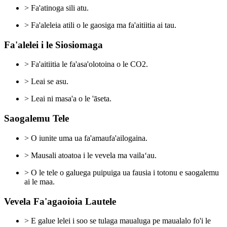
> Fa'atinoga sili atu.
> Fa'aleleia atili o le gaosiga ma fa'aitiitia ai tau.
Fa'alelei i le Siosiomaga
> Fa'aitiitia le fa'asa'olotoina o le CO2.
> Leai se asu.
> Leai ni masa'a o le 'āseta.
Saogalemu Tele
> O iunite uma ua fa'amaufa'ailogaina.
> Mausali atoatoa i le vevela ma vailaʻau.
> O le tele o galuega puipuiga ua fausia i totonu e saogalemu
ai le maa.
Vevela Fa'agaoioia Lautele
> E galue lelei i soo se tulaga maualuga pe maualalo fo'i le