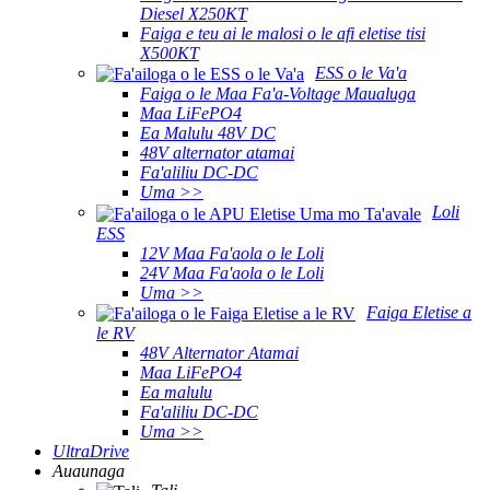
Diesel X250KT
Faiga e teu ai le malosi o le afi eletise tisi
X500KT
ESS o le Va'a
Faiga o le Maa Fa'a-Voltage Maualuga
Maa LiFePO4
Ea Malulu 48V DC
48V alternator atamai
Fa'aliliu DC-DC
Uma >>
Loli
ESS
12V Maa Fa'aola o le Loli
24V Maa Fa'aola o le Loli
Uma >>
Faiga Eletise a
le RV
48V Alternator Atamai
Maa LiFePO4
Ea malulu
Fa'aliliu DC-DC
Uma >>
UltraDrive
Auaunaga