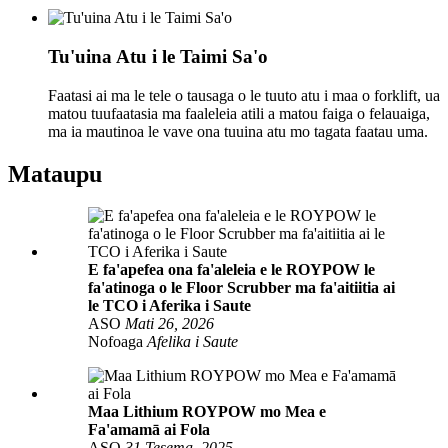
Tu'uina Atu i le Taimi Sa'o
Faatasi ai ma le tele o tausaga o le tuuto atu i maa o forklift, ua
matou tuufaatasia ma faaleleia atili a matou faiga o felauaiga,
ma ia mautinoa le vave ona tuuina atu mo tagata faatau uma.
Mataupu
E fa'apefea ona fa'aleleia e le ROYPOW le
fa'atinoga o le Floor Scrubber ma fa'aitiitia ai
le TCO i Aferika i Saute
ASO
Mati 26, 2026
Nofoaga
Afelika i Saute
Maa Lithium ROYPOW mo Mea e
Fa'amamā ai Fola
ASO
31 Tesema, 2025