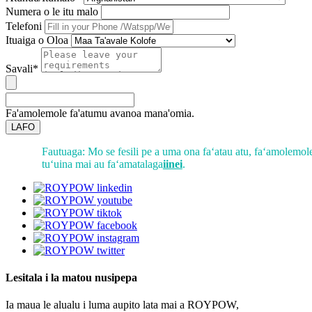
Numera o le itu malo
Telefoni
Ituaiga o Oloa
Savali*
Fa'amolemole fa'atumu avanoa mana'omia.
LAFO
Fautuaga: Mo se fesili pe a uma ona faʻatau atu, faʻamolemol
tuʻuina mai au faʻamatalaga
iinei
.
Lesitala i la matou nusipepa
Ia maua le alualu i luma aupito lata mai a ROYPOW,