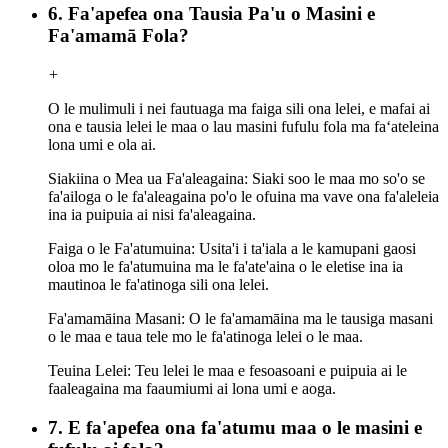
6. Fa'apefea ona Tausia Pa'u o Masini e
Fa'amamā Fola?
+
O le mulimuli i nei fautuaga ma faiga sili ona lelei, e mafai ai
ona e tausia lelei le maa o lau masini fufulu fola ma faʻateleina
lona umi e ola ai.
Siakiina o Mea ua Fa'aleagaina: Siaki soo le maa mo so'o se
fa'ailoga o le fa'aleagaina po'o le ofuina ma vave ona fa'aleleia
ina ia puipuia ai nisi fa'aleagaina.
Faiga o le Fa'atumuina: Usita'i i ta'iala a le kamupani gaosi
oloa mo le fa'atumuina ma le fa'ate'aina o le eletise ina ia
mautinoa le fa'atinoga sili ona lelei.
Fa'amamāina Masani: O le fa'amamāina ma le tausiga masani
o le maa e taua tele mo le fa'atinoga lelei o le maa.
Teuina Lelei: Teu lelei le maa e fesoasoani e puipuia ai le
faaleagaina ma faaumiumi ai lona umi e aoga.
7. E fa'apefea ona fa'atumu maa o le masini e