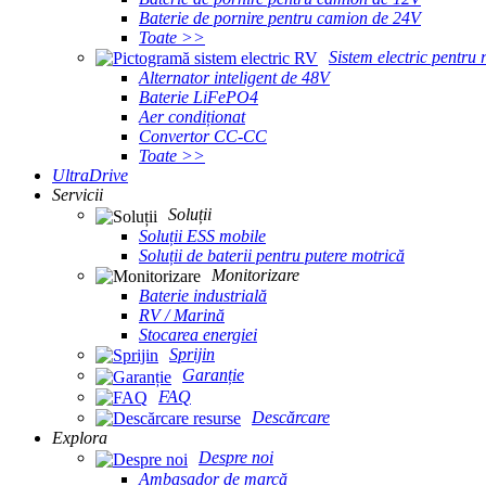
Baterie de pornire pentru camion de 24V
Toate >>
Sistem electric pentru 
Alternator inteligent de 48V
Baterie LiFePO4
Aer condiționat
Convertor CC-CC
Toate >>
UltraDrive
Servicii
Soluții
Soluții ESS mobile
Soluții de baterii pentru putere motrică
Monitorizare
Baterie industrială
RV / Marină
Stocarea energiei
Sprijin
Garanție
FAQ
Descărcare
Explora
Despre noi
Ambasador de marcă