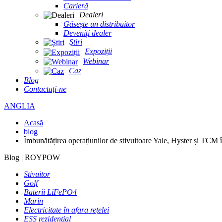
Carieră
Dealeri
Găsește un distribuitor
Deveniți dealer
Ştiri
Expoziții
Webinar
Caz
Blog
Contactaţi-ne
ANGLIA
Acasă
blog
Îmbunătățirea operațiunilor de stivuitoare Yale, Hyster și TC
Blog | ROYPOW
Stivuitor
Golf
Baterii LiFePO4
Marin
Electricitate în afara rețelei
ESS rezidențial