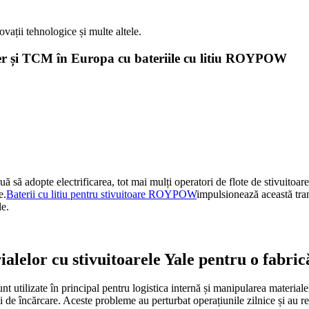
vații tehnologice și multe altele.
ster și TCM în Europa cu bateriile cu litiu ROYPOW
ă adopte electrificarea, tot mai mulți operatori de flote de stivuitoare a
e.
Baterii cu litiu pentru stivuitoare ROYPOW
impulsionează această tran
le.
alelor cu stivuitoarele Yale pentru o fabric
utilizate în principal pentru logistica internă și manipularea materialel
gi de încărcare. Aceste probleme au perturbat operațiunile zilnice și au r