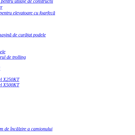
 pentru utilaje de construcții
er
 pentru elevatoare cu foarfecă
mașină de curățat podele
ele
ul de trolling
ă
sel X250KT
sel X500KT
em de încălzire a camionului