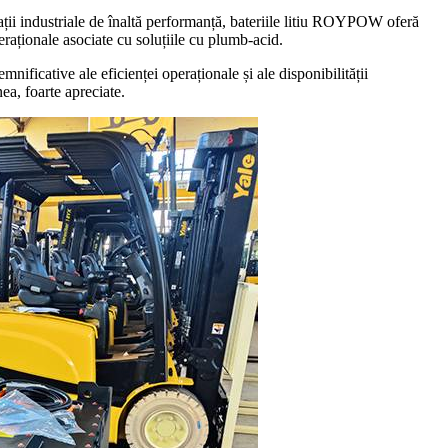
ții industriale de înaltă performanță, bateriile litiu ROYPOW oferă
eraționale asociate cu soluțiile cu plumb-acid.
ificative ale eficienței operaționale și ale disponibilității
ea, foarte apreciate.