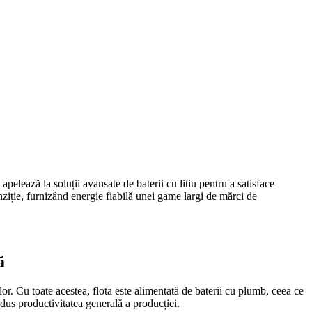
pelează la soluții avansate de baterii cu litiu pentru a satisface
ziție, furnizând energie fiabilă unei game largi de mărci de
ă
or. Cu toate acestea, flota este alimentată de baterii cu plumb, ceea ce
edus productivitatea generală a producției.