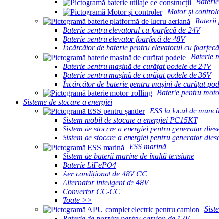
Baterie
Motor și control
Baterii
Baterie pentru elevatorul cu foarfecă de 24V
Baterie pentru elevator foarfecă de 48V
Încărcător de baterie pentru elevatorul cu foarfecă
Baterie 
Baterie pentru mașină de curățat podele de 24V
Baterie pentru mașină de curățat podele de 36V
Încărcător de baterie pentru mașini de curățat pod
Baterie pentru motor
Sisteme de stocare a energiei
ESS la locul de munc
Sistem mobil de stocare a energiei PC15KT
Sistem de stocare a energiei pentru generator die
Sistem de stocare a energiei pentru generator die
ESS marină
Sistem de baterii marine de înaltă tensiune
Baterie LiFePO4
Aer condiționat de 48V CC
Alternator inteligent de 48V
Convertor CC-CC
Toate >>
Sist
Baterie de pornire pentru camion de 12V