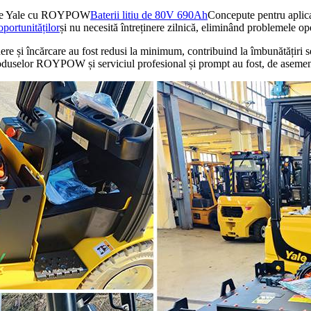
arele Yale cu ROYPOW
Baterii litiu de 80V 690Ah
Concepute pentru aplica
oportunităților
și nu necesită întreținere zilnică, eliminând problemele op
re și încărcare au fost redusi la minimum, contribuind la îmbunătățiri semn
 produselor ROYPOW și serviciul profesional și prompt au fost, de asemen