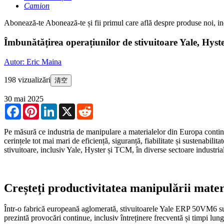
Camion
Abonează-te
Abonează-te și fii primul care află despre produse noi, ino
Îmbunătățirea operațiunilor de stivuitoare Yale, Hy
Autor: Eric Maina
198 vizualizări
清空
30 mai 2025
Facebook
Pinterest
LinkedIn
X
Reddit
Pe măsură ce industria de manipulare a materialelor din Europa continuă s
cerințele tot mai mari de eficiență, siguranță, fiabilitate și sustenabilitat
stivuitoare, inclusiv Yale, Hyster și TCM, în diverse sectoare industria
Creșteți productivitatea manipulării materi
Într-o fabrică europeană aglomerată, stivuitoarele Yale ERP 50VM6 sunt 
prezintă provocări continue, inclusiv întreținere frecventă și timpi lun