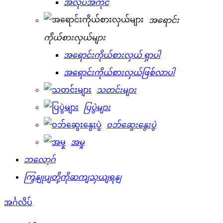
အလုပ်အကိုင်
အရောင်း
ကိုယ်စားလှယ်များ
အရောင်းကိုယ်စားလှယ် ရှာပါ
အရောင်းကိုယ်စားလှယ်ဖြစ်လာပါ
သတင်းများ
ပြပွဲများ
ဝဘ်ဆွေးနွေးပွဲ
အမှု
ဘလော့ဂ်
ကြှနျုပျတို့ကိုဆကျသှယျရနျ
အင်္ဂလိပ်