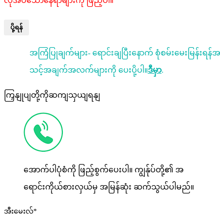
လိုအပ်သောနေရာများကို ဖြည့်ပါ။
ပို့ရန်
အကြံပြုချက်များ- ရောင်းချပြီးနောက် စုံစမ်းမေးမြန်းရန
သင့်အချက်အလက်များကို ပေးပို့ပါ။
ဒီမှာ
.
ကြှနျုပျတို့ကိုဆကျသှယျရနျ
အောက်ပါပုံစံကို ဖြည့်စွက်ပေးပါ။ ကျွန်ုပ်တို့၏ အ
ရောင်းကိုယ်စားလှယ်မှ အမြန်ဆုံး ဆက်သွယ်ပါမည်။
အီးမေးလ်*