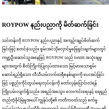
ROYPOW နည်းပညာကို မိတ်ဆက်ခြင်း
သင်တန်းကို ROYPOW နည်းပညာနှင့် အကျဉ်းချုပ်မိတ်ဆက်
ခြင်းဖြင့် စတင်ခဲ့သည်။ စွမ်းအင်သိုလှောင်မှုဖြေရှင်းချက်များတွင်
ကမ္ဘာ့ဦးဆောင်သူအနေဖြင့် ROYPOW သည် forklift အသုံးချမှု
များအတွက် စိတ်ကြိုက်ပြုလုပ်ထားသော မြင့်မားသောစွမ်း
ဆောင်ရည်ရှိသော လီသီယမ်ဘက်ထရီစနစ်များကို ပေးအပ်ခြင်း
ဖြင့် ပစ္စည်းကိုင်တွယ်ရေးလုပ်ငန်းကို တော်လှန်ပြောင်းလဲရန်
ကြိုးပမ်းလျက်ရှိသည်။ အရည်အသွေး၊ ဘေးကင်းရေးနှင့် ရေရှည်
တည်တံ့ခိုင်မြဲမှုအပေါ် ကျွန်ုပ်တို့၏ ကတိကဝတ်သည် စက်မှု
လုပ်ငန်းသုံးပစ္စည်းကိရိယာများတွင် နာမည်ကြီးကုမ္ပဏီ Hyster ၏