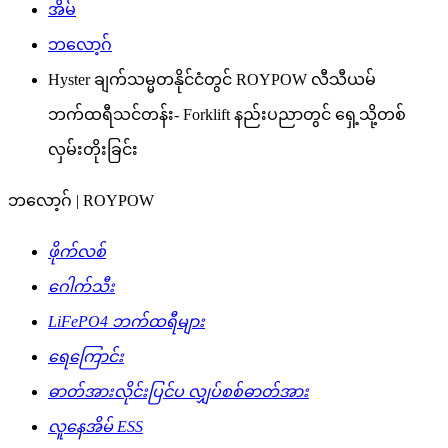
အိမ်
ဘလော့ဂ်
Hyster ချက်သမ္မတနိုင်ငံတွင် ROYPOW လီသီယမ်
ဘက်ထရီသင်တန်း- Forklift နည်းပညာတွင် ရှေ့သို့တစ်
လှမ်းတိုးခြင်း
ဘလော့ဂ် | ROYPOW
ဖိုက်လစ်
ဂေါက်သီး
LiFePO4 ဘက်ထရီများ
ရေကြောင်း
ဓာတ်အားလိုင်းပြင်ပ လျှပ်စစ်ဓာတ်အား
လူနေအိမ် ESS