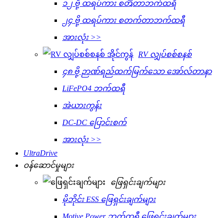
၁၂ ဗို့ ထရပ်ကား စတೈတာဘက်ထရီ
၂၄ ဗို့ ထရပ်ကား စတက်တာဘက်ထရီ
အားလုံး >>
RV လျှပ်စစ်စနစ်
၄၈ ဗို့ ဉာဏ်ရည်ထက်မြက်သော အော်လ်တာနာ
LiFePO4 ဘက်ထရီ
အဲယားကွန်း
DC-DC ပြောင်းစက်
အားလုံး >>
UltraDrive
ဝန်ဆောင်မှုများ
ဖြေရှင်းချက်များ
မိုဘိုင်း ESS ဖြေရှင်းချက်များ
Motive Power ဘက်ထရီ ဖြေရှင်းချက်များ