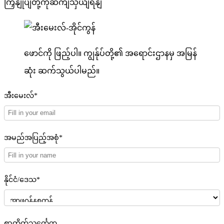
ကြှနျုပျတို့ကိုဆကျသှယျရနျ
ဖောင်ကို ဖြည့်ပါ။ ကျွန်ုပ်တို့၏ အရောင်းဌာနမှ အမြန်
ဆုံး ဆက်သွယ်ပါမည်။
အီးမေးလ်*
အမည်အပြည့်အစုံ*
နိုင်ငံ/ဒေသ*
စာတိုက်သင်္ကေတ