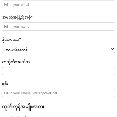
အမည်အပြည့်အစုံ*
နိုင်ငံ/ဒေသ*
စာတိုက်သင်္ကေတ
ဖုန်း
ထုတ်ကုန်အမျိုးအစား