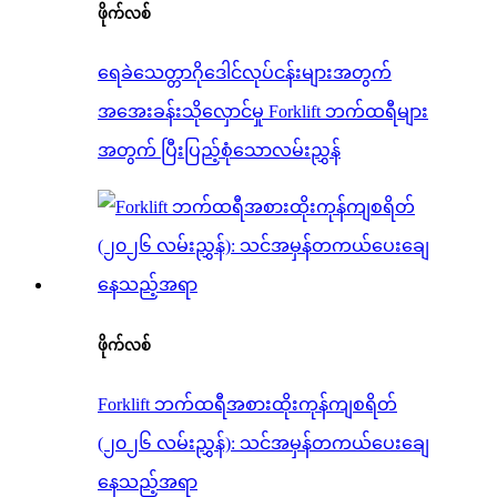
ဖိုက်လစ်
ရေခဲသေတ္တာဂိုဒေါင်လုပ်ငန်းများအတွက်
အအေးခန်းသိုလှောင်မှု Forklift ဘက်ထရီများ
အတွက် ပြီးပြည့်စုံသောလမ်းညွှန်
ဖိုက်လစ်
Forklift ဘက်ထရီအစားထိုးကုန်ကျစရိတ်
(၂၀၂၆ လမ်းညွှန်): သင်အမှန်တကယ်ပေးချေ
နေသည့်အရာ