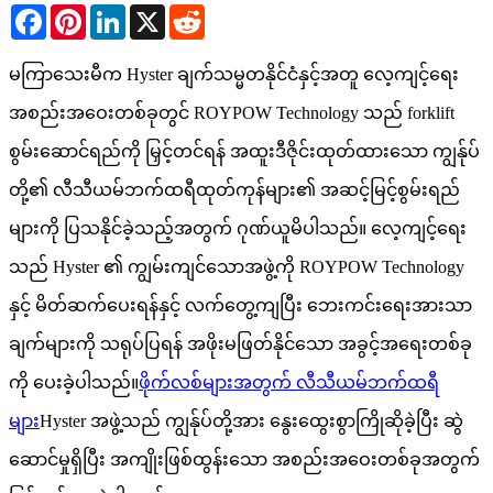
Facebook
Pinterest
LinkedIn
X
Reddit
မကြာသေးမီက Hyster ချက်သမ္မတနိုင်ငံနှင့်အတူ လေ့ကျင့်ရေး
အစည်းအဝေးတစ်ခုတွင် ROYPOW Technology သည် forklift
စွမ်းဆောင်ရည်ကို မြှင့်တင်ရန် အထူးဒီဇိုင်းထုတ်ထားသော ကျွန်ုပ်
တို့၏ လီသီယမ်ဘက်ထရီထုတ်ကုန်များ၏ အဆင့်မြင့်စွမ်းရည်
များကို ပြသနိုင်ခဲ့သည့်အတွက် ဂုဏ်ယူမိပါသည်။ လေ့ကျင့်ရေး
သည် Hyster ၏ ကျွမ်းကျင်သောအဖွဲ့ကို ROYPOW Technology
နှင့် မိတ်ဆက်ပေးရန်နှင့် လက်တွေ့ကျပြီး ဘေးကင်းရေးအားသာ
ချက်များကို သရုပ်ပြရန် အဖိုးမဖြတ်နိုင်သော အခွင့်အရေးတစ်ခု
ကို ပေးခဲ့ပါသည်။
ဖိုက်လစ်များအတွက် လီသီယမ်ဘက်ထရီ
များ
Hyster အဖွဲ့သည် ကျွန်ုပ်တို့အား နွေးထွေးစွာကြိုဆိုခဲ့ပြီး ဆွဲ
ဆောင်မှုရှိပြီး အကျိုးဖြစ်ထွန်းသော အစည်းအဝေးတစ်ခုအတွက်