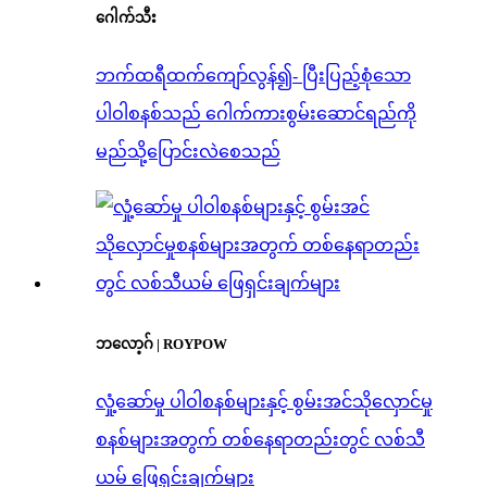
ဂေါက်သီး
ဘက်ထရီထက်ကျော်လွန်၍- ပြီးပြည့်စုံသော
ပါဝါစနစ်သည် ဂေါက်ကားစွမ်းဆောင်ရည်ကို
မည်သို့ပြောင်းလဲစေသည်
ဘလော့ဂ် | ROYPOW
လှုံ့ဆော်မှု ပါဝါစနစ်များနှင့် စွမ်းအင်သိုလှောင်မှု
စနစ်များအတွက် တစ်နေရာတည်းတွင် လစ်သီ
ယမ် ဖြေရှင်းချက်များ