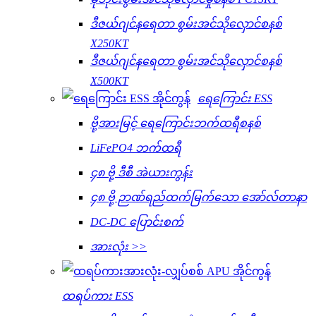
ဒီဇယ်ဂျင်နရေတာ စွမ်းအင်သိုလှောင်စနစ်
X250KT
ဒီဇယ်ဂျင်နရေတာ စွမ်းအင်သိုလှောင်စနစ်
X500KT
ရေကြောင်း ESS
ဗို့အားမြင့် ရေကြောင်းဘက်ထရီစနစ်
LiFePO4 ဘက်ထရီ
၄၈ ဗို့ ဒီစီ အဲယားကွန်း
၄၈ ဗို့ ဉာဏ်ရည်ထက်မြက်သော အော်လ်တာနာ
DC-DC ပြောင်းစက်
အားလုံး >>
ထရပ်ကား ESS