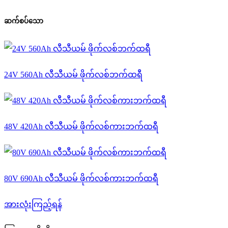
ဆက်စပ်သော
24V 560Ah လီသီယမ် ဖိုက်လစ်ဘက်ထရီ
48V 420Ah လီသီယမ် ဖိုက်လစ်ကားဘက်ထရီ
80V 690Ah လီသီယမ် ဖိုက်လစ်ကားဘက်ထရီ
အားလုံးကြည့်ရန်