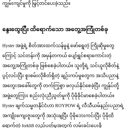
ကျွမ်းကျင်မှုကို မြှင့်တင်ပေးခဲ့သည်။
နွေးထွေးပြီး ထိရောက်သော အတွေ့အကြုံတစ်ခု
Hyster အဖွဲ့ရဲ့ စိတ်အားထက်သန်မှုနဲ့ ဖော်ရွေတဲ့ ကြိုဆိုမှုတွေ
ကြောင့် သင်တန်းကို အမှန်တကယ် ပျော်ရွှင်စရာကောင်းတဲ့
အတွေ့အကြုံတစ်ခု ဖြစ်စေခဲ့ပါတယ်။ သူတို့ရဲ့ သင်ယူလိုစိတ်နဲ့
ပွင့်လင်းပြီး စူးစမ်းလိုစိတ်ရှိတဲ့ ချဉ်းကပ်မှုတွေက အသိပညာနဲ့
အတွေးအခေါ်တွေကို တက်ကြွစွာ ဖလှယ်နိုင်စေခဲ့ပြီး ကျွန်ုပ်တို့
အဖွဲ့တွေကြား စည်းလုံးညီညွတ်မှုကို ပိုမိုခိုင်မာစေခဲ့ပါတယ်။
Hyster ချက်သမ္မတနိုင်ငံဟာ ROYPOW ရဲ့ လီသီယမ်နည်းပညာရဲ့
အကျိုးကျေးဇူးတွေကို အသုံးချပြီး ပိုမိုဘေးကင်းပြီး ပိုမိုထိ
ရောက်တဲ့ forklift လည်ပတ်မှုအတွက် လမ်းခင်းပေးဖို့