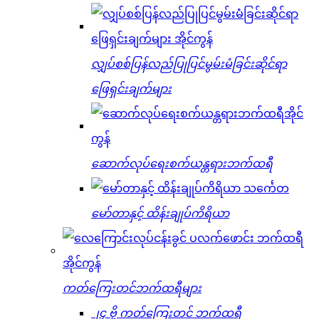
လျှပ်စစ်ပြန်လည်ပြုပြင်မွမ်းမံခြင်းဆိုင်ရာ
ဖြေရှင်းချက်များ
ဆောက်လုပ်ရေးစက်ယန္တရားဘက်ထရီ
မော်တာနှင့် ထိန်းချုပ်ကိရိယာ
ကတ်ကြေးတင်ဘက်ထရီများ
၂၄ ဗို့ ကတ်ကြေးတင် ဘက်ထရီ