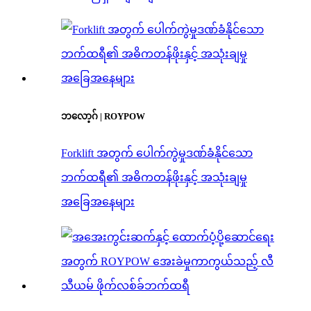
ဘလော့ဂ် | ROYPOW
Forklift အတွက် ပေါက်ကွဲမှုဒဏ်ခံနိုင်သော
ဘက်ထရီ၏ အဓိကတန်ဖိုးနှင့် အသုံးချမှု
အခြေအနေများ