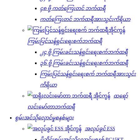
၄၈ ဗို့ ကတ်ကြေးတင် ဘက်ထရီ
ကတ်ကြေးတင် ဘက်ထရီအားသွင်းကိရိယာ
ကြမ်းပြင်သန့်ရှင်းရေးစက်ဘက်ထရီ
၂၄ ဗို့ ကြမ်းခင်းသန့်ရှင်းရေးစက်ဘက်ထရီ
၃၆ ဗို့ ကြမ်းခင်းသန့်ရှင်းရေးစက်ဘက်ထရီ
ကြမ်းပြင်သန့်ရှင်းရေးစက် ဘက်ထရီအားသွင်း
ကိရိယာ
ထရော်
လင်းမော်တာဘက်ထရီ
စွမ်းအင်သိုလှောင်မှုစနစ်များ
အလုပ်ခွင် ESS
မိုဘိုင်းစွမ်းအင်သိုလှောင်မှုစနစ် PC15KT