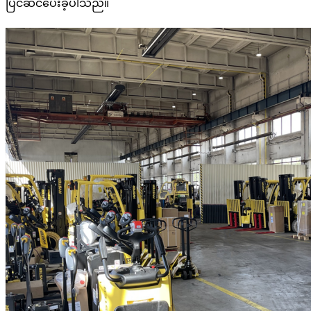
ပြင်ဆင်ပေးခဲ့ပါသည်။