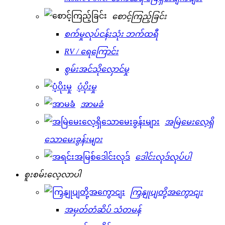
စောင့်ကြည့်ခြင်း
စက်မှုလုပ်ငန်းသုံး ဘက်ထရီ
RV / ရေကြောင်း
စွမ်းအင်သိုလှောင်မှု
ပံ့ပိုးမှု
အာမခံ
အမြဲမေးလေ့ရှိ
သောမေးခွန်းများ
ဒေါင်းလုဒ်လုပ်ပါ
စူးစမ်းလေ့လာပါ
ကြှနျုပျတို့အကွောငျး
အမှတ်တံဆိပ် သံတမန်