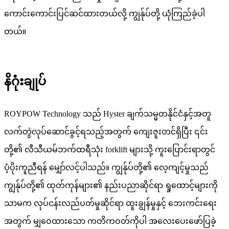
ကောင်းကောင်းပြင်ဆင်ထားတယ်လို့ ကျွန်ုပ်တို့ ယုံကြည်ခဲ့ပါ
တယ်။
နိဂုံးချုပ်
ROYPOW Technology သည် Hyster ချက်သမ္မတနိုင်ငံနှင့်အတူ
လက်တွဲလုပ်ဆောင်ခွင့်ရသည့်အတွက် ကျေးဇူးတင်ရှိပြီး ၎င်း
တို့၏ လီသီယမ်ဘက်ထရီသုံး forklift များသို့ ကူးပြောင်းရာတွင်
ပံ့ပိုးကူညီရန် မျှော်လင့်ပါသည်။ ကျွန်ုပ်တို့၏ လေ့ကျင့်မှုသည်
ကျွန်ုပ်တို့၏ ထုတ်ကုန်များ၏ နည်းပညာဆိုင်ရာ ရှုထောင့်များကို
သာမက လုပ်ငန်းလည်ပတ်မှုဆိုင်ရာ ထူးချွန်မှုနှင့် ဘေးကင်းရေး
အတွက် မျှဝေထားသော ကတိကဝတ်ကိုပါ အလေးပေးဖော်ပြခဲ့