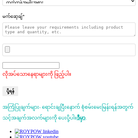
မက်ဆေ့ချ်*
လိုအပ်သောနေရာများကို ဖြည့်ပါ။
ပို့ရန်
အကြံပြုချက်များ- ရောင်းချပြီးနောက် စုံစမ်းမေးမြန်းရန်အတွက်
သင့်အချက်အလက်များကို ပေးပို့ပါ။
ဒီမှာ
.