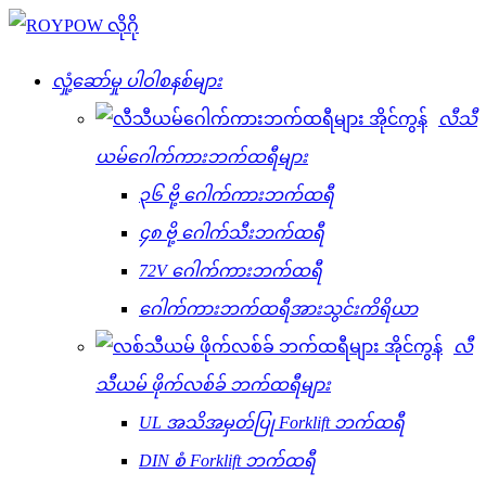
လှုံ့ဆော်မှု ပါဝါစနစ်များ
လီသီ
ယမ်ဂေါက်ကားဘက်ထရီများ
၃၆ ဗို့ ဂေါက်ကားဘက်ထရီ
၄၈ ဗို့ ဂေါက်သီးဘက်ထရီ
72V ဂေါက်ကားဘက်ထရီ
ဂေါက်ကားဘက်ထရီအားသွင်းကိရိယာ
လီ
သီယမ် ဖိုက်လစ်ခ် ဘက်ထရီများ
UL အသိအမှတ်ပြု Forklift ဘက်ထရီ
DIN စံ Forklift ဘက်ထရီ