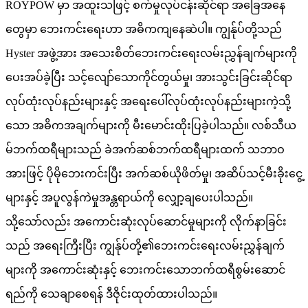
ROYPOW မှာ အထူးသဖြင့် စက်မှုလုပ်ငန်းဆိုင်ရာ အခြေအနေ
တွေမှာ ဘေးကင်းရေးဟာ အဓိကကျနေဆဲပါ။ ကျွန်ုပ်တို့သည်
Hyster အဖွဲ့အား အသေးစိတ်ဘေးကင်းရေးလမ်းညွှန်ချက်များကို
ပေးအပ်ခဲ့ပြီး သင့်လျော်သောကိုင်တွယ်မှု၊ အားသွင်းခြင်းဆိုင်ရာ
လုပ်ထုံးလုပ်နည်းများနှင့် အရေးပေါ်လုပ်ထုံးလုပ်နည်းများကဲ့သို့
သော အဓိကအချက်များကို မီးမောင်းထိုးပြခဲ့ပါသည်။ လစ်သီယ
မ်ဘက်ထရီများသည် ခဲအက်ဆစ်ဘက်ထရီများထက် သဘာဝ
အားဖြင့် ပိုမိုဘေးကင်းပြီး အက်ဆစ်ယိုဖိတ်မှု၊ အဆိပ်သင့်မီးခိုးငွေ့
များနှင့် အပူလွန်ကဲမှုအန္တရာယ်ကို လျှော့ချပေးပါသည်။
သို့သော်လည်း အကောင်းဆုံးလုပ်ဆောင်မှုများကို လိုက်နာခြင်း
သည် အရေးကြီးပြီး ကျွန်ုပ်တို့၏ဘေးကင်းရေးလမ်းညွှန်ချက်
များကို အကောင်းဆုံးနှင့် ဘေးကင်းသောဘက်ထရီစွမ်းဆောင်
ရည်ကို သေချာစေရန် ဒီဇိုင်းထုတ်ထားပါသည်။