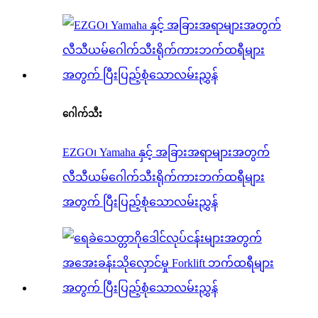
ဂေါက်သီး
EZGO၊ Yamaha နှင့် အခြားအရာများအတွက်
လီသီယမ်ဂေါက်သီးရိုက်ကားဘက်ထရီများ
အတွက် ပြီးပြည့်စုံသောလမ်းညွှန်