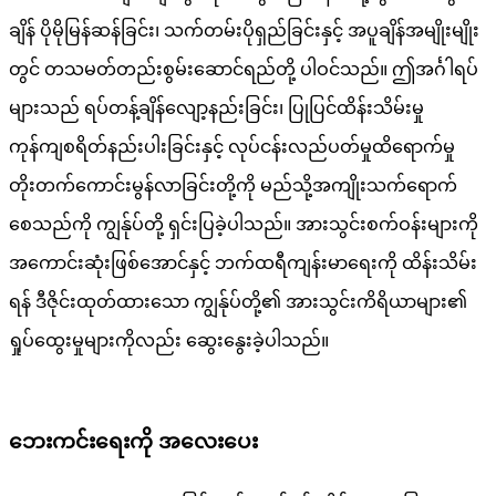
ချိန် ပိုမိုမြန်ဆန်ခြင်း၊ သက်တမ်းပိုရှည်ခြင်းနှင့် အပူချိန်အမျိုးမျိုး
တွင် တသမတ်တည်းစွမ်းဆောင်ရည်တို့ ပါဝင်သည်။ ဤအင်္ဂါရပ်
များသည် ရပ်တန့်ချိန်လျော့နည်းခြင်း၊ ပြုပြင်ထိန်းသိမ်းမှု
ကုန်ကျစရိတ်နည်းပါးခြင်းနှင့် လုပ်ငန်းလည်ပတ်မှုထိရောက်မှု
တိုးတက်ကောင်းမွန်လာခြင်းတို့ကို မည်သို့အကျိုးသက်ရောက်
စေသည်ကို ကျွန်ုပ်တို့ ရှင်းပြခဲ့ပါသည်။ အားသွင်းစက်ဝန်းများကို
အကောင်းဆုံးဖြစ်အောင်နှင့် ဘက်ထရီကျန်းမာရေးကို ထိန်းသိမ်း
ရန် ဒီဇိုင်းထုတ်ထားသော ကျွန်ုပ်တို့၏ အားသွင်းကိရိယာများ၏
ရှုပ်ထွေးမှုများကိုလည်း ဆွေးနွေးခဲ့ပါသည်။
ဘေးကင်းရေးကို အလေးပေး