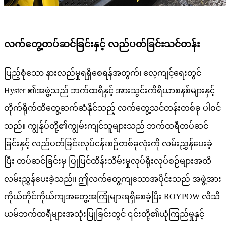
လက်တွေ့တပ်ဆင်ခြင်းနှင့် လည်ပတ်ခြင်းသင်တန်း
ပြည့်စုံသော နားလည်မှုရရှိစေရန်အတွက်၊ လေ့ကျင့်ရေးတွင်
Hyster ၏အဖွဲ့သည် ဘက်ထရီနှင့် အားသွင်းကိရိယာစနစ်များနှင့်
တိုက်ရိုက်ထိတွေ့ဆက်ဆံနိုင်သည့် လက်တွေ့သင်တန်းတစ်ခု ပါဝင်
သည်။ ကျွန်ုပ်တို့၏ကျွမ်းကျင်သူများသည် ဘက်ထရီတပ်ဆင်
ခြင်းနှင့် လည်ပတ်ခြင်းလုပ်ငန်းစဉ်တစ်ခုလုံးကို လမ်းညွှန်ပေးခဲ့
ပြီး တပ်ဆင်ခြင်းမှ ပြုပြင်ထိန်းသိမ်းမှုလုပ်ရိုးလုပ်စဉ်များအထိ
လမ်းညွှန်ပေးခဲ့သည်။ ဤလက်တွေ့ကျသောအပိုင်းသည် အဖွဲ့အား
ကိုယ်တိုင်ကိုယ်ကျအတွေ့အကြုံများရရှိစေခဲ့ပြီး ROYPOW လီသီ
ယမ်ဘက်ထရီများအသုံးပြုခြင်းတွင် ၎င်းတို့၏ယုံကြည်မှုနှင့်