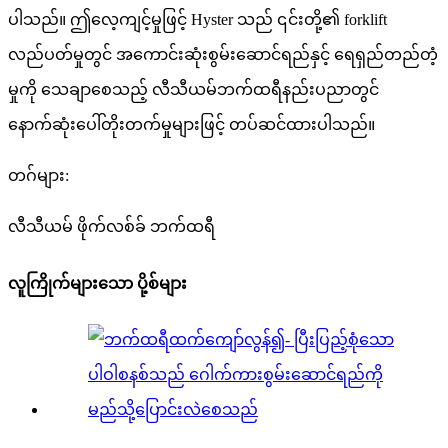
ပါသည်။ ဤလေ့ကျင့်မှုဖြင့် Hyster သည် ၎င်းတို့၏ forklift
လည်ပတ်မှုတွင် အကောင်းဆုံးစွမ်းဆောင်ရည်နှင့် ရေရှည်တည်တံ့
မှုကို သေချာစေသည့် လီသီယမ်ဘက်ထရီနည်းပညာတွင်
နောက်ဆုံးပေါ်တိုးတက်မှုများဖြင့် တပ်ဆင်ထားပါသည်။
တဂ်များ:
လီသီယမ် ဖိုက်လစ်ခ် ဘက်ထရီ
လူကြိုက်များသော ပို့စ်များ