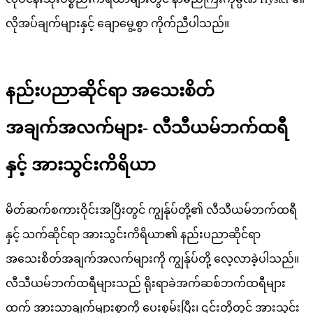
လိုအပ်ချက်များနှင့် ချောမွေ့စွာ ကိုက်ညီပါသည်။
နည်းပညာဆိုင်ရာ အသေးစိတ်
အချက်အလက်များ- လီသီယမ်ဘက်ထရီ
နှင့် အားသွင်းကိရိယာ
မိတ်ဆက်စကားဝိုင်းအပြီးတွင် ကျွန်ုပ်တို့၏ လီသီယမ်ဘက်ထရီ
နှင့် သက်ဆိုင်ရာ အားသွင်းကိရိယာ၏ နည်းပညာဆိုင်ရာ
အသေးစိတ်အချက်အလက်များကို ကျွန်ုပ်တို့ လေ့လာခဲ့ပါသည်။
လီသီယမ်ဘက်ထရီများသည် ရိုးရာခဲအက်ဆစ်ဘက်ထရီများ
ထက် အားသာချက်များစွာကို ပေးစွမ်းပြီး၊ ၎င်းတို့တွင် အားသွင်း