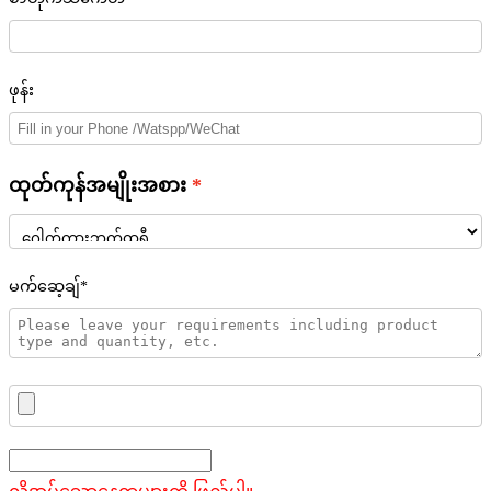
ဖုန်း
ထုတ်ကုန်အမျိုးအစား
မက်ဆေ့ချ်*