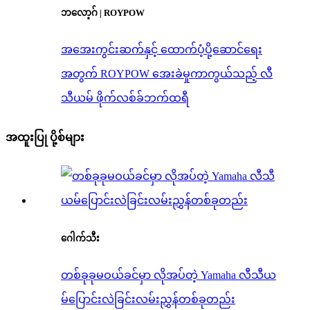
ဘလော့ဂ် | ROYPOW
အအေးကွင်းဆက်နှင့် ထောက်ပံ့ပို့ဆောင်ရေး
အတွက် ROYPOW အေးခဲမှုကာကွယ်သည့် လီ
သီယမ် ဖိုက်လစ်ခ်ဘက်ထရီ
အထူးပြု ပို့စ်များ
ဂေါက်သီး
တစ်ခုခုမဝယ်ခင်မှာ လိုအပ်တဲ့ Yamaha လီသီယ
မ်ပြောင်းလဲခြင်းလမ်းညွှန်တစ်ခုတည်း