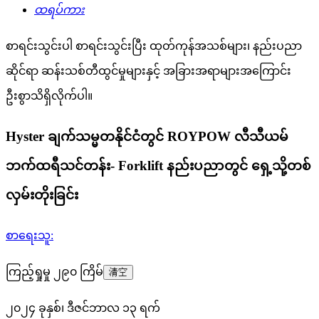
ထရပ်ကား
စာရင်းသွင်းပါ
စာရင်းသွင်းပြီး ထုတ်ကုန်အသစ်များ၊ နည်းပညာ
ဆိုင်ရာ ဆန်းသစ်တီထွင်မှုများနှင့် အခြားအရာများအကြောင်း
ဦးစွာသိရှိလိုက်ပါ။
Hyster ချက်သမ္မတနိုင်ငံတွင် ROYPOW လီသီယမ်
ဘက်ထရီသင်တန်း- Forklift နည်းပညာတွင် ရှေ့သို့တစ်
လှမ်းတိုးခြင်း
စာရေးသူ:
ကြည့်ရှုမှု ၂၉၀ ကြိမ်
清空
၂၀၂၄ ခုနှစ်၊ ဒီဇင်ဘာလ ၁၃ ရက်